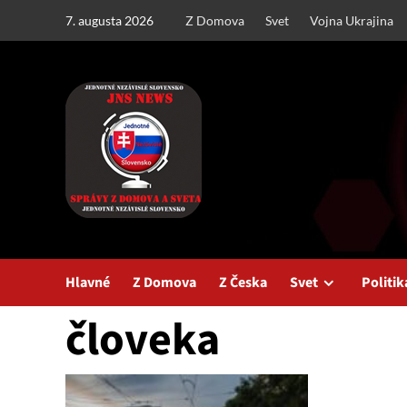
Skip
7. augusta 2026
Z Domova
Svet
Vojna Ukrajina
to
content
Hlavné
Z Domova
Z Česka
Svet
Politik
človeka