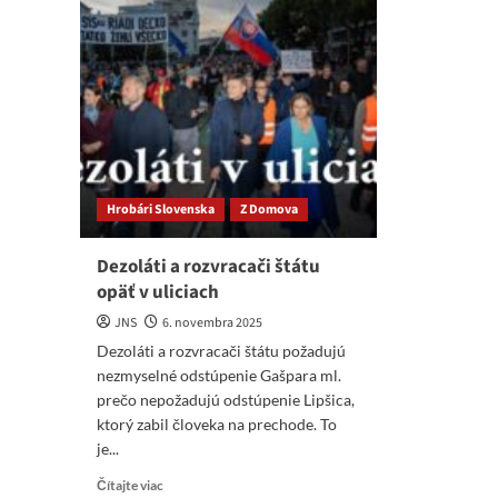
Hrobári Slovenska
Z Domova
Dezoláti a rozvracači štátu
opäť v uliciach
JNS
6. novembra 2025
Dezoláti a rozvracači štátu požadujú
nezmyselné odstúpenie Gašpara ml.
prečo nepožadujú odstúpenie Lipšica,
ktorý zabil človeka na prechode. To
je...
Read
Čítajte viac