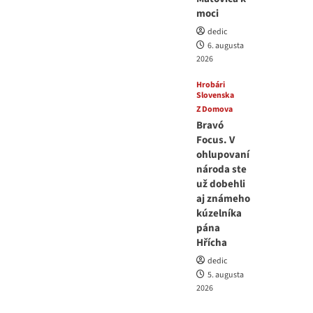
moci
dedic
6. augusta
2026
Hrobári
Slovenska
Z Domova
Bravó
Focus. V
ohlupovaní
národa ste
už dobehli
aj známeho
kúzelníka
pána
Hřícha
dedic
5. augusta
2026