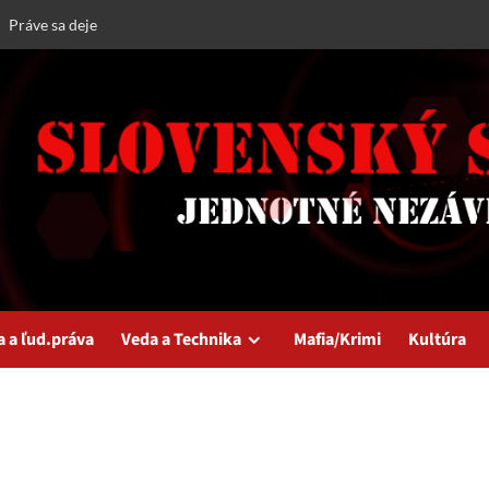
Práve sa deje
a a ľud.práva
Veda a Technika
Mafia/Krimi
Kultúra