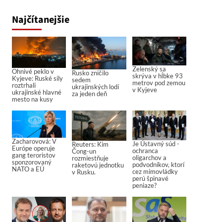
Najčítanejšie
Zelenský sa
Ohnivé peklo v
Rusko zničilo
skrýva v hĺbke 93
Kyjeve: Ruské sily
sedem
metrov pod zemou
roztrhali
ukrajinských lodí
v Kyjeve
ukrajinské hlavné
za jeden deň
mesto na kusy
Zacharovová: V
Je Ústavný súd -
Reuters: Kim
Európe operuje
ochranca
Čong-un
gang teroristov
oligarchov a
rozmiestňuje
sponzorovaný
podvodníkov, ktorí
raketovú jednotku
NATO a EÚ
cez mimovládky
v Rusku.
perú špinavé
peniaze?