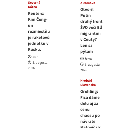
Severná
Z Domova
Kórea
Otvoril
Reuters:
Putin
Kim Čong-
druhý front
un
ŠVO voči EÚ
rozmiestňu
migrantmi
je raketovú
v Ceuty?
jednotku v
Len sa
Rusku.
pýtam
JNS
ferro
5. augusta
6. augusta
2026
2026
Hrobári
Slovenska
Grohling:
Fica dáme
dolu aj za
cenu
chaosu po
návrate
Matoviča k