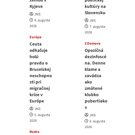
zemou v
politickej
Kyjeve
kultúry na
Slovensku
JNS
6. augusta
JNS
2026
7. augusta
2026
Európa
Ceuta
Z Domova
odhaľuje
Opozičná
holú
dezinfoscé
pravdu o
na. Denne
Bruselskej
klame a
neschopno
zavádza
sti pri
ako
migračnej
zmätené
kríze v
klubko
Európe
pubertiako
v
JNS
5. augusta
JNS
2026
6. augusta
2026
Rusko