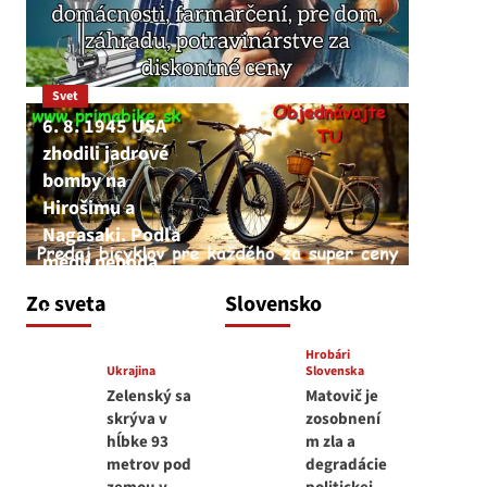
Svet
6. 8. 1945 USA
zhodili jadrové
bomby na
Hirošimu a
Nagasaki. Podľa
médií nehoda
JNS
Zo sveta
Slovensko
6. augusta 2026
Hrobári
Ukrajina
Slovenska
Zelenský sa
Matovič je
skrýva v
zosobnení
hĺbke 93
m zla a
metrov pod
degradácie