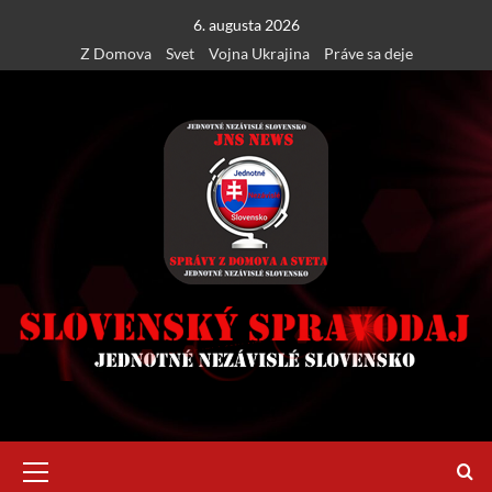
Skip
6. augusta 2026
to
Z Domova
Svet
Vojna Ukrajina
Práve sa deje
content
Primary
Menu