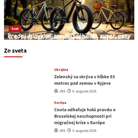
Svet
6. 8. 1945 USA zhodili jadrové bomby na Hirošimu
a Nagasaki. Podľa médií nehoda
Zo sveta
JNS
6. augusta 2026
Ukrajina
Zelenský sa skrýva v hĺbke 93
metrov pod zemou v Kyjeve
JNS
6. augusta 2026
Európa
Ceuta odhaľuje holú pravdu o
Bruselskej neschopnosti pri
migračnej kríze v Európe
JNS
5. augusta 2026