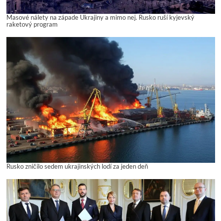
Masové nálety na západe Ukrajiny a mimo nej. Rusko ruší kyjevský
raketový program
Rusko zničilo sedem ukrajinských lodí za jeden deň