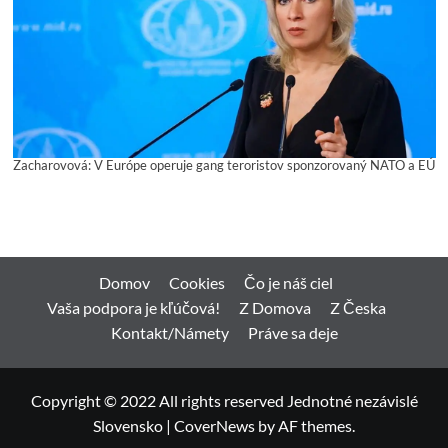
Zacharovová: V Európe operuje gang teroristov sponzorovaný NATO a EÚ
Domov
Cookies
Čo je náš ciel
Vaša podpora je kľúčová!
Z Domova
Z Česka
Kontakt/Námety
Práve sa deje
Copyright © 2022 All rights reserved Jednotné nezávislé
Slovensko
|
CoverNews
by AF themes.