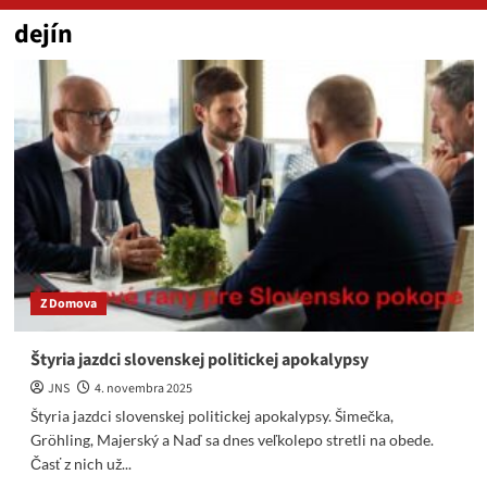
dejín
Z Domova
Štyria jazdci slovenskej politickej apokalypsy
JNS
4. novembra 2025
Štyria jazdci slovenskej politickej apokalypsy. Šimečka,
Gröhling, Majerský a Naď sa dnes veľkolepo stretli na obede.
Časť z nich už...