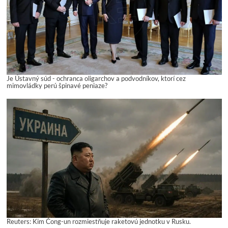
Je Ústavný súd - ochranca oligarchov a podvodníkov, ktorí cez
mimovládky perú špinavé peniaze?
Reuters: Kim Čong-un rozmiestňuje raketovú jednotku v Rusku.