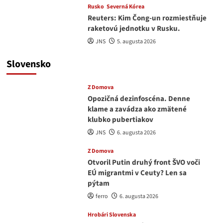
Rusko
Severná Kórea
Reuters: Kim Čong-un rozmiestňuje
raketovú jednotku v Rusku.
JNS
5. augusta 2026
Slovensko
Z Domova
Opozičná dezinfoscéna. Denne
klame a zavádza ako zmätené
klubko pubertiakov
JNS
6. augusta 2026
Z Domova
Otvoril Putin druhý front ŠVO voči
EÚ migrantmi v Ceuty? Len sa
pýtam
ferro
6. augusta 2026
Hrobári Slovenska