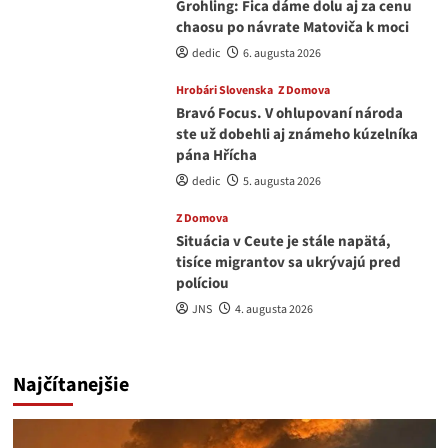
Grohling: Fica dáme dolu aj za cenu
chaosu po návrate Matoviča k moci
dedic
6. augusta 2026
Hrobári Slovenska
Z Domova
Bravó Focus. V ohlupovaní národa
ste už dobehli aj známeho kúzelníka
pána Hřícha
dedic
5. augusta 2026
Z Domova
Situácia v Ceute je stále napätá,
tisíce migrantov sa ukrývajú pred
políciou
JNS
4. augusta 2026
Najčítanejšie