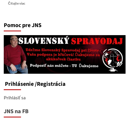
Read
Čítajte viac
more
about
Štyria
Pomoc pre JNS
jazdci
slovenskej
politickej
apokalypsy
Prihlásenie
/Registrácia
Prihlásiť sa
JNS na FB