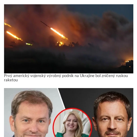
Prvý americký vojenský výrobný podnik na Ukrajine bol zničený ruskou
raketou