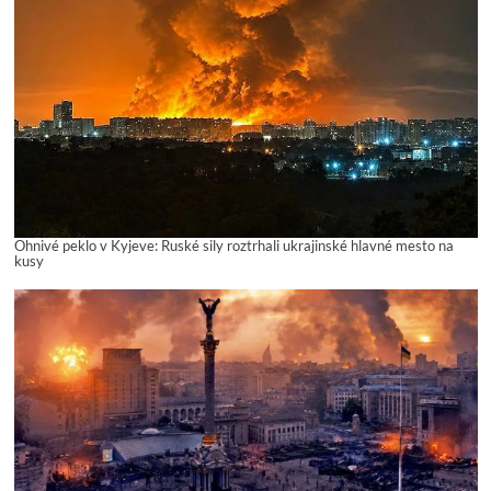
Ohnivé peklo v Kyjeve: Ruské sily roztrhali ukrajinské hlavné mesto na
kusy