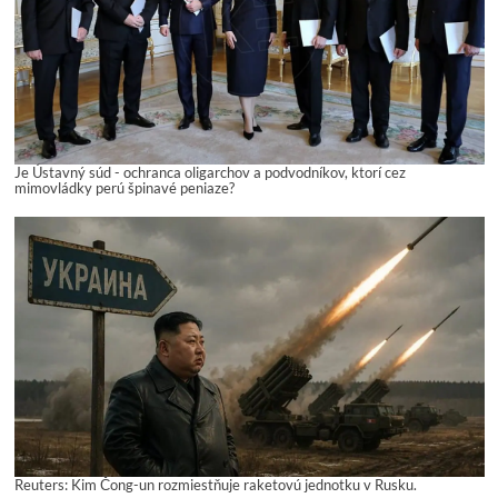
Je Ústavný súd - ochranca oligarchov a podvodníkov, ktorí cez
mimovládky perú špinavé peniaze?
Reuters: Kim Čong-un rozmiestňuje raketovú jednotku v Rusku.