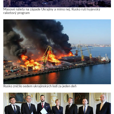
Masové nálety na západe Ukrajiny a mimo nej. Rusko ruší kyjevský
raketový program
Rusko zničilo sedem ukrajinských lodí za jeden deň