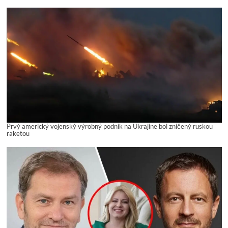
Prvý americký vojenský výrobný podnik na Ukrajine bol zničený ruskou
raketou