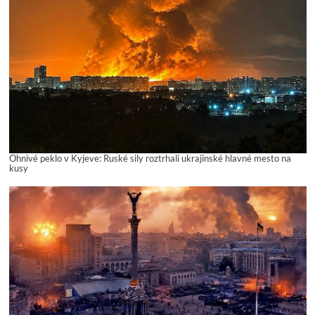
Ohnivé peklo v Kyjeve: Ruské sily roztrhali ukrajinské hlavné mesto na
kusy