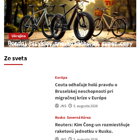
Ukrajina
Zelenský sa skrýva v hĺbke 93 metrov pod zemou
v Kyjeve
Zo sveta
JNS
6. augusta 2026
Európa
Ceuta odhaľuje holú pravdu o
Bruselskej neschopnosti pri
migračnej kríze v Európe
JNS
5. augusta 2026
Rusko
Severná Kórea
Reuters: Kim Čong-un rozmiestňuje
raketovú jednotku v Rusku.
JNS
5. augusta 2026