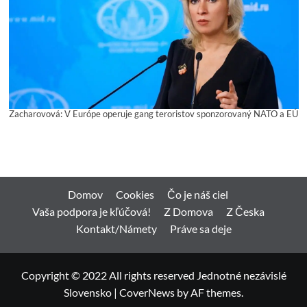
Zacharovová: V Európe operuje gang teroristov sponzorovaný NATO a EÚ
Domov
Cookies
Čo je náš ciel
Vaša podpora je kľúčová!
Z Domova
Z Česka
Kontakt/Námety
Práve sa deje
Copyright © 2022 All rights reserved Jednotné nezávislé
Slovensko
|
CoverNews
by AF themes.