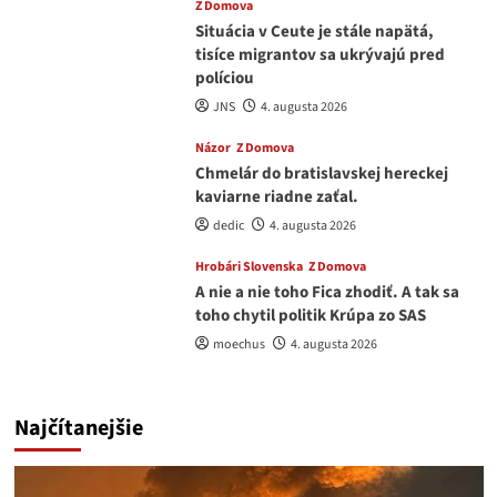
Z Domova
Situácia v Ceute je stále napätá,
tisíce migrantov sa ukrývajú pred
políciou
JNS
4. augusta 2026
Názor
Z Domova
Chmelár do bratislavskej hereckej
kaviarne riadne zaťal.
dedic
4. augusta 2026
Hrobári Slovenska
Z Domova
A nie a nie toho Fica zhodiť. A tak sa
toho chytil politik Krúpa zo SAS
moechus
4. augusta 2026
Najčítanejšie