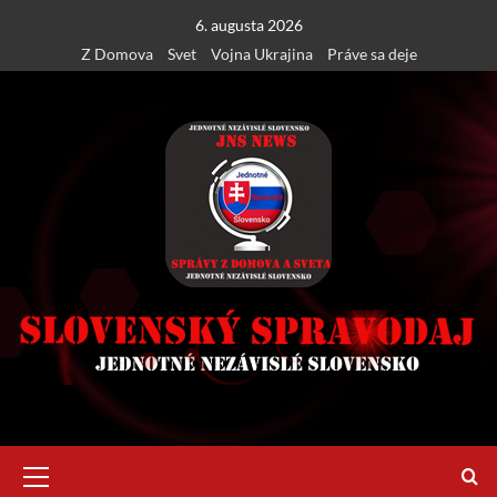
Skip
6. augusta 2026
to
Z Domova
Svet
Vojna Ukrajina
Práve sa deje
content
Primary
Menu