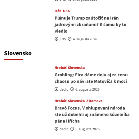
Irán
USA
Plánuje Trump zaútočiť na Irán
jadrovými zbraňami? K čomu by to
viedlo
JNS
4. augusta 2026
Slovensko
Hrobári Slovenska
Grohling: Fica dáme dolu aj za cenu
chaosu po návrate Matoviča k moci
dedic
6. augusta 2026
Hrobári Slovenska
Z Domova
Bravó Focus. V ohlupovaní národa
ste už dobehli aj známeho kúzelníka
pána Hřícha
dedic
5. augusta 2026