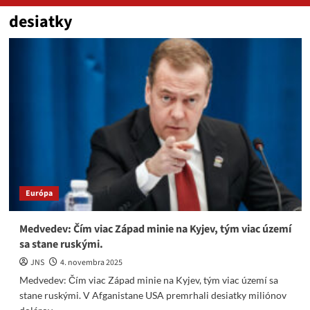
desiatky
Európa
Medvedev: Čím viac Západ minie na Kyjev, tým viac území
sa stane ruskými.
JNS
4. novembra 2025
Medvedev: Čím viac Západ minie na Kyjev, tým viac území sa
stane ruskými. V Afganistane USA premrhali desiatky miliónov