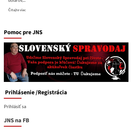
dolárov,...
Read
Čítajte viac
more
about
Medvedev:
Pomoc pre JNS
Čím
viac
Západ
minie
na
Kyjev,
tým
viac
území
sa
stane
Prihlásenie
/Registrácia
ruskými.
Prihlásiť sa
JNS na FB