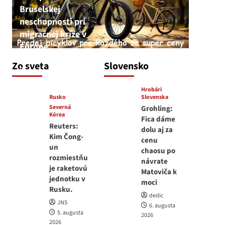
Bruselskej
neschopnosti pri
migračnej kríze v
Európe
JNS
Zo sveta
Slovensko
5. augusta 2026
Hrobári
Rusko
Slovenska
Severná
Grohling:
Kórea
Fica dáme
Reuters:
dolu aj za
Kim Čong-
cenu
un
chaosu po
rozmiestňu
návrate
je raketovú
Matoviča k
jednotku v
moci
Rusku.
dedic
JNS
6. augusta
5. augusta
2026
2026