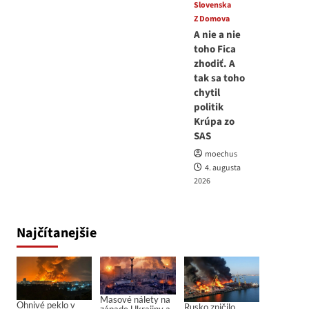
Slovenska
Z Domova
A nie a nie
toho Fica
zhodiť. A
tak sa toho
chytil
politik
Krúpa zo
SAS
moechus
4. augusta
2026
Najčítanejšie
Masové nálety na
Ohnivé peklo v
Rusko zničilo
západe Ukrajiny a