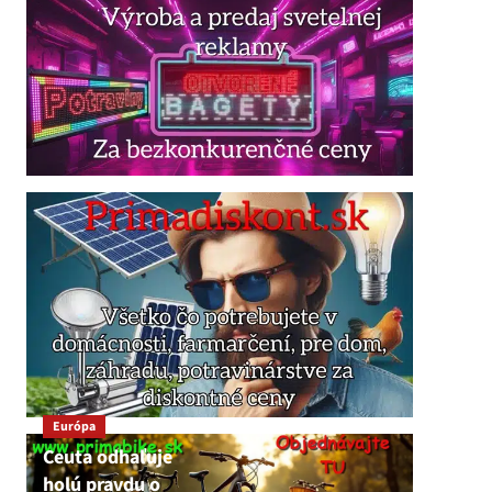
Európa
Ceuta odhaľuje
holú pravdu o