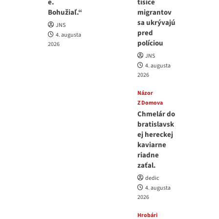
e.
tisíce
Bohužiaľ.“
migrantov
sa ukrývajú
JNS
pred
4. augusta
políciou
2026
JNS
4. augusta
2026
Názor
Z Domova
Chmelár do
bratislavsk
ej hereckej
kaviarne
riadne
zaťal.
dedic
4. augusta
2026
Hrobári