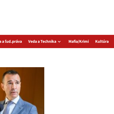
a a ľud.práva
Veda a Technika
Mafia/Krimi
Kultúra