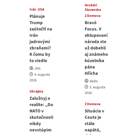
Hrobári
Irán
USA
Slovenska
Plánuje
Z Domova
Trump
Bravó
zaútočiť na
Focus. V
Irán
ohlupovaní
jadrovými
národa ste
zbraňami?
už dobehli
K čomu by
aj známeho
to viedlo
kúzelníka
pána
JNS
Hřícha
4. augusta
2026
dedic
5. augusta
Ukrajina
2026
Zalužnyj o
realite: „Do
Z Domova
NATO v
Situácia v
skutočnosti
Ceute je
nikdy
stále
nevstúpim
napätá,