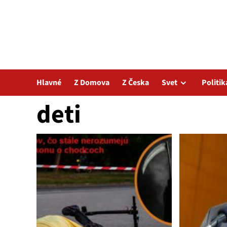
Hlavné
Z Domova
Z Česka
Svet
Politik
deti