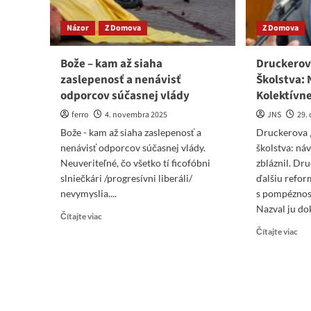
Názor
Z Domova
Z Domova
Bože – kam až siaha
Druckero
zaslepenosť a nenávisť
Školstva: 
odporcov súčasnej vlády
Kolektívne
ferro
4. novembra 2025
JNS
29.
Bože - kam až siaha zaslepenosť a
Druckerova 
nenávisť odporcov súčasnej vlády.
školstva: náv
Neuveriteľné, čo všetko tí ficofóbni
zbláznil. Dru
slniečkári /progresívni liberáli/
ďalšiu refor
nevymyslia....
s pompéznos
Nazval ju do
Read
Čítajte viac
more
Re
Čítajte viac
about
mo
Bože
abo
–
Dru
kam
„Ps
až
Ško
siaha
Náv