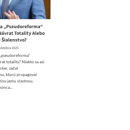
va „Pseudoreforma“
Návrat Totality Alebo
 Šialenstvo?
 októbra 2025
„pseudoreforma“
rat totality? Niekto sa asi
cker, začal
mu, ktorú propagoval
ťou jemu vlastnou.
konca...
ad
re
ut
ckerova
eudoreforma“
lstva:
rat