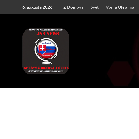
Skip
6. augusta 2026
Z Domova
Svet
Vojna Ukrajina
to
content