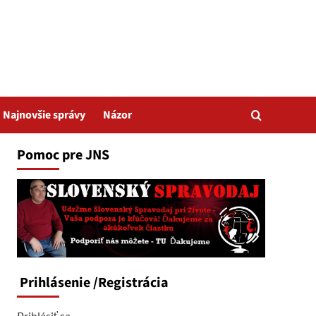
Najnovšie správy
Názor
Pomoc pre JNS
Prihlásenie
/Registrácia
Prihlásiť sa