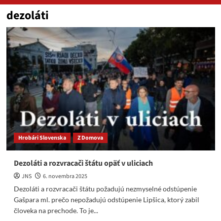
dezoláti
Hrobári Slovenska
Z Domova
Dezoláti a rozvracači štátu opäť v uliciach
JNS
6. novembra 2025
Dezoláti a rozvracači štátu požadujú nezmyselné odstúpenie
Gašpara ml. prečo nepožadujú odstúpenie Lipšica, ktorý zabil
človeka na prechode. To je...