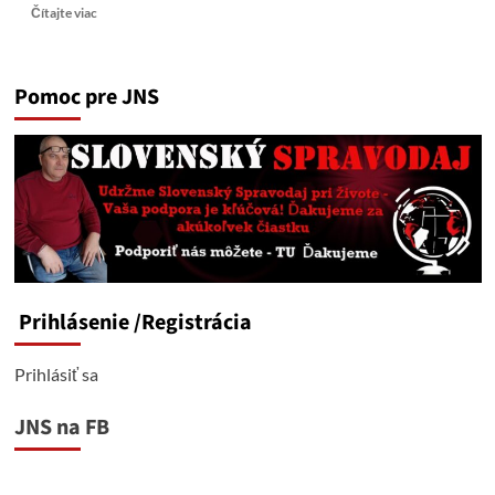
Read
Čítajte viac
more
about
Dezoláti
Pomoc pre JNS
a
rozvracači
štátu
opäť
v
uliciach
Prihlásenie
/Registrácia
Prihlásiť sa
JNS na FB