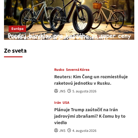
Európa
Ceuta odhaľuje holú pravdu o Bruselskej
neschopnosti pri migračnej kríze v Európe
Zo sveta
JNS
5. augusta 2026
Rusko
Severná Kórea
Reuters: Kim Čong-un rozmiestňuje
raketovú jednotku v Rusku.
JNS
5. augusta 2026
Irán
USA
Plánuje Trump zaútočiť na Irán
jadrovými zbraňami? K čomu by to
viedlo
JNS
4. augusta 2026