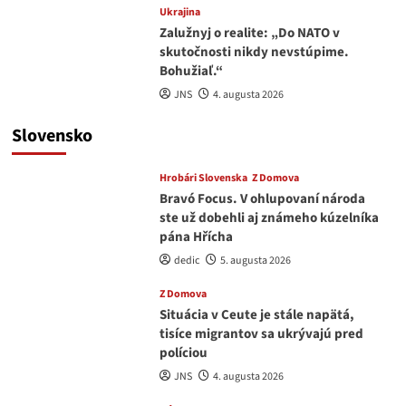
Ukrajina
Zalužnyj o realite: „Do NATO v
skutočnosti nikdy nevstúpime.
Bohužiaľ.“
JNS
4. augusta 2026
Slovensko
Hrobári Slovenska
Z Domova
Bravó Focus. V ohlupovaní národa
ste už dobehli aj známeho kúzelníka
pána Hřícha
dedic
5. augusta 2026
Z Domova
Situácia v Ceute je stále napätá,
tisíce migrantov sa ukrývajú pred
políciou
JNS
4. augusta 2026