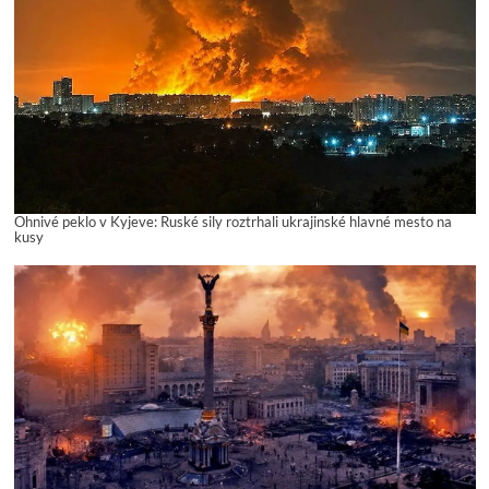
Ohnivé peklo v Kyjeve: Ruské sily roztrhali ukrajinské hlavné mesto na
kusy