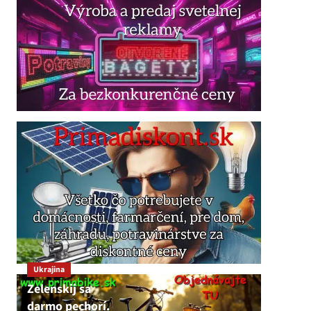
Ukrajina
Zelenskij sa
darmo pechorí.