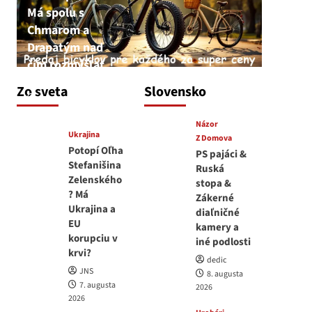
Má spolu s
Chmarom a
Drapatým nad
čím rozmýšľať
medvedar
Zo sveta
Slovensko
8. augusta 2026
Názor
Ukrajina
Z Domova
Potopí Oľha
PS pajáci &
Stefanišina
Ruská
Zelenského
stopa &
? Má
Zákerné
Ukrajina a
diaľničné
EU
kamery a
korupciu v
iné podlosti
krvi?
dedic
JNS
8. augusta
7. augusta
2026
2026