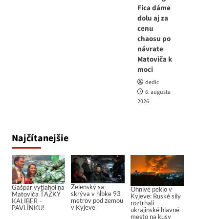
Fica dáme
dolu aj za
cenu
chaosu po
návrate
Matoviča k
moci
dedic
6. augusta
2026
Najčítanejšie
Zelenský sa
Gašpar vytiahol na
Ohnivé peklo v
skrýva v hĺbke 93
Matoviča ŤAŽKÝ
Kyjeve: Ruské sily
metrov pod zemou
KALIBER –
roztrhali
v Kyjeve
PAVLÍNKU!
ukrajinské hlavné
mesto na kusy