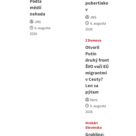
Podľa
pubertiako
médií
v
nehoda
JNS
JNS
6. augusta
6. augusta
2026
2026
Z Domova
Otvoril
Putin
druhý front
ŠVO voči EÚ
migrantmi
v Ceuty?
Len sa
pýtam
ferro
6. augusta
2026
Hrobári
Slovenska
Grohling: