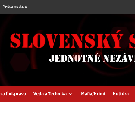
Práve sa deje
a a ľud.práva
Veda a Technika
Mafia/Krimi
Kultúra