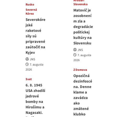
Hrobári
Slovenska
Rusko
Severná
Matovič je
Kórea
zosobnení
Severokóre
m zla a
jské
degradácie
raketové
politickej
sily sú
kultúry na
pripravené
Slovensku
zaútočiť na
JNS
Kyjev
7. augusta
JNS
2026
7. augusta
2026
Z Domova
Opozičná
Svet
dezinfoscé
6. 8. 1945
na. Denne
USA zhodili
klame a
jadrové
zavádza
bomby na
ako
Hirošimu a
zmätené
Nagasaki.
klubko