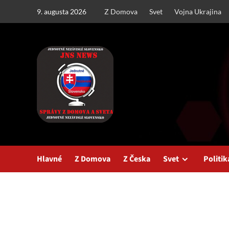
Skip
9. augusta 2026
Z Domova
Svet
Vojna Ukrajina
to
content
Hlavné
Z Domova
Z Česka
Svet
Politik