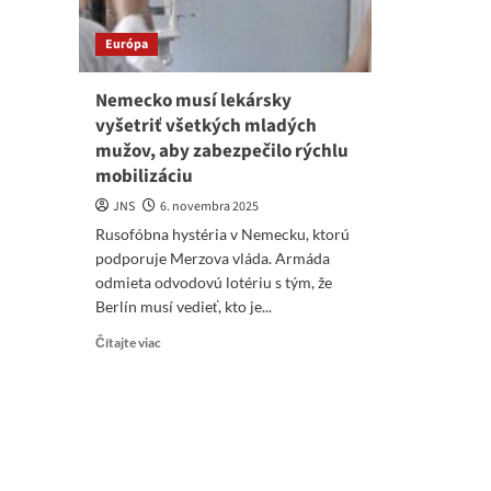
Európa
Nemecko musí lekársky
vyšetriť všetkých mladých
mužov, aby zabezpečilo rýchlu
mobilizáciu
JNS
6. novembra 2025
Rusofóbna hystéria v Nemecku, ktorú
podporuje Merzova vláda. Armáda
odmieta odvodovú lotériu s tým, že
Berlín musí vedieť, kto je...
Read
Čítajte viac
more
about
Nemecko
musí
lekársky
vyšetriť
všetkých