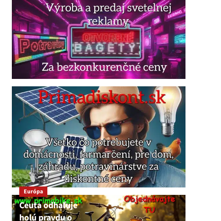
Európa
Ceuta odhaľuje
holú pravdu o