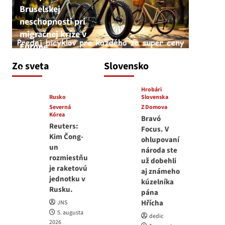
Bruselskej
neschopnosti pri
migračnej kríze v
Európe
JNS
Zo sveta
Slovensko
5. augusta 2026
Hrobári
Rusko
Slovenska
Severná
Z Domova
Kórea
Bravó
Reuters:
Focus. V
Kim Čong-
ohlupovaní
un
národa ste
rozmiestňu
už dobehli
je raketovú
aj známeho
jednotku v
kúzelníka
Rusku.
pána
Hřícha
JNS
5. augusta
dedic
2026