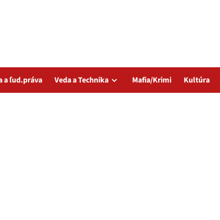
a a ľud.práva
Veda a Technika
Mafia/Krimi
Kultúra