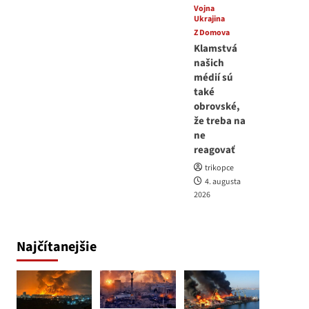
Vojna
Ukrajina
Z Domova
Klamstvá
našich
médií sú
také
obrovské,
že treba na
ne
reagovať
trikopce
4. augusta
2026
Najčítanejšie