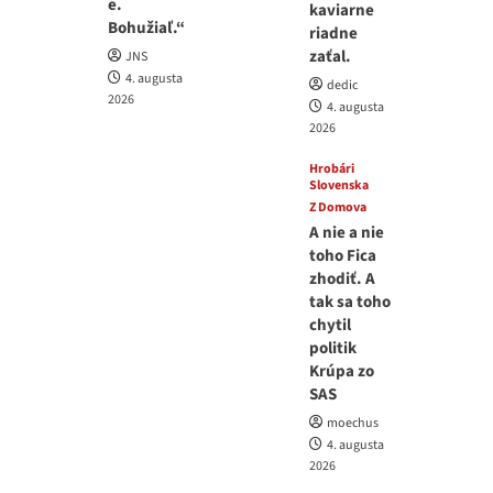
e.
kaviarne
Bohužiaľ.“
riadne
zaťal.
JNS
4. augusta
dedic
2026
4. augusta
2026
Hrobári
Slovenska
Z Domova
A nie a nie
toho Fica
zhodiť. A
tak sa toho
chytil
politik
Krúpa zo
SAS
moechus
4. augusta
2026