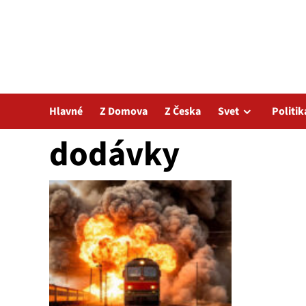
Hlavné
Z Domova
Z Česka
Svet
Politik
dodávky