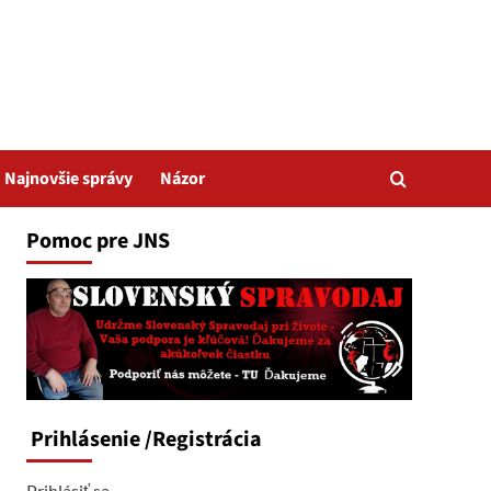
Najnovšie správy
Názor
Pomoc pre JNS
Prihlásenie
/Registrácia
Prihlásiť sa