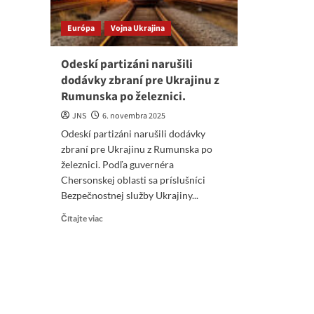
Európa
Vojna Ukrajina
Odeskí partizáni narušili
dodávky zbraní pre Ukrajinu z
Rumunska po železnici.
JNS
6. novembra 2025
Odeskí partizáni narušili dodávky
zbraní pre Ukrajinu z Rumunska po
železnici. Podľa guvernéra
Chersonskej oblasti sa príslušníci
Bezpečnostnej služby Ukrajiny...
Read
Čítajte viac
more
about
Odeskí
partizáni
narušili
dodávky
zbraní