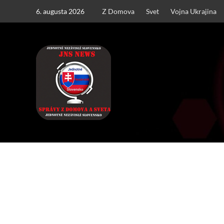
Skip
6. augusta 2026
Z Domova
Svet
Vojna Ukrajina
to
content