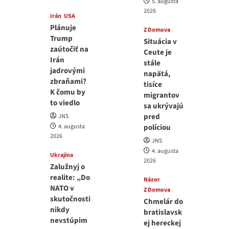
5. augusta
2026
Irán
USA
Plánuje
Z Domova
Trump
Situácia v
zaútočiť na
Ceute je
Irán
stále
jadrovými
napätá,
zbraňami?
tisíce
K čomu by
migrantov
to viedlo
sa ukrývajú
pred
JNS
4. augusta
políciou
2026
JNS
4. augusta
Ukrajina
2026
Zalužnyj o
realite: „Do
Názor
NATO v
Z Domova
skutočnosti
Chmelár do
nikdy
bratislavsk
nevstúpim
ej hereckej