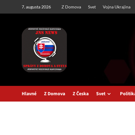
Skip
7. augusta 2026
Z Domova
Svet
Vojna Ukrajina
to
content
Hlavné
Z Domova
Z Česka
Svet
Politik