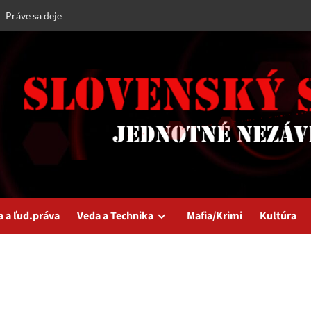
Práve sa deje
a a ľud.práva
Veda a Technika
Mafia/Krimi
Kultúra