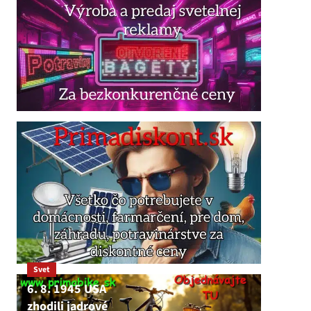
Svet
6. 8. 1945 USA
zhodili jadrové