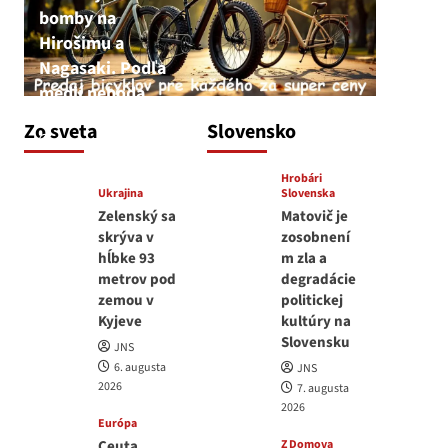
bomby na
Hirošimu a
Nagasaki. Podľa
médií nehoda
JNS
Zo sveta
Slovensko
6. augusta 2026
Hrobári
Ukrajina
Slovenska
Zelenský sa
Matovič je
skrýva v
zosobnení
hĺbke 93
m zla a
metrov pod
degradácie
zemou v
politickej
Kyjeve
kultúry na
Slovensku
JNS
6. augusta
JNS
2026
7. augusta
2026
Európa
Ceuta
Z Domova