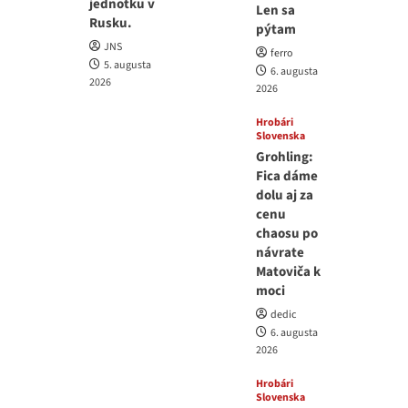
jednotku v
Len sa
Rusku.
pýtam
JNS
ferro
5. augusta
6. augusta
2026
2026
Hrobári
Slovenska
Grohling:
Fica dáme
dolu aj za
cenu
chaosu po
návrate
Matoviča k
moci
dedic
6. augusta
2026
Hrobári
Slovenska