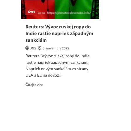
Svet
Reuters: Vývoz ruskej ropy do
Indie rastie napriek západným
sankciám
JNS
5. novembra 2025
Reuters: Vývoz ruskej ropy do Indie
rastie napriek západným sankciám.
Napriek novým sankciám zo strany
USA a EÚ sa dovoz...
Read
Čítajte viac
more
about
Reuters:
Vývoz
ruskej
ropy
do
Indie