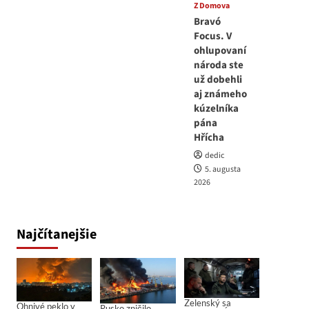
Z Domova
Bravó
Focus. V
ohlupovaní
národa ste
už dobehli
aj známeho
kúzelníka
pána
Hřícha
dedic
5. augusta
2026
Najčítanejšie
Zelenský sa
Ohnivé peklo v
Rusko zničilo