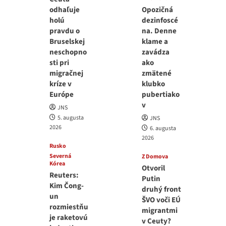
odhaľuje
Opozičná
holú
dezinfoscé
pravdu o
na. Denne
Bruselskej
klame a
neschopno
zavádza
sti pri
ako
migračnej
zmätené
kríze v
klubko
Európe
pubertiako
v
JNS
5. augusta
JNS
2026
6. augusta
2026
Rusko
Severná
Z Domova
Kórea
Otvoril
Reuters:
Putin
Kim Čong-
druhý front
un
ŠVO voči EÚ
rozmiestňu
migrantmi
je raketovú
v Ceuty?