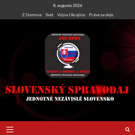
Skip
8. augusta 2026
to
Z Domova
Svet
Vojna Ukrajina
Práve sa deje
content
Primary
Menu