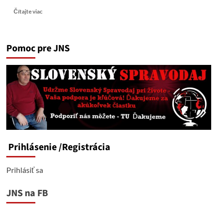
Read
Čítajte viac
more
about
Pokusy
Pomoc pre JNS
západu
spojiť
Epsteina
s
Vladimírom
Putinom
sú
absurdné
a
demonštrujú
zúfalstvo
Prihlásenie
/Registrácia
Prihlásiť sa
JNS na FB