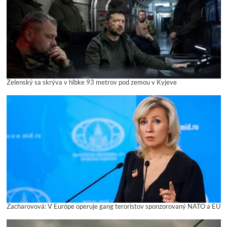
Zelenský sa skrýva v hĺbke 93 metrov pod zemou v Kyjeve
Zacharovová: V Európe operuje gang teroristov sponzorovaný NATO a EÚ