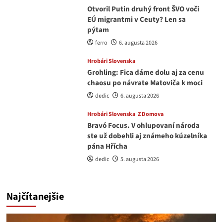
Otvoril Putin druhý front ŠVO voči
EÚ migrantmi v Ceuty? Len sa
pýtam
ferro
6. augusta 2026
Hrobári Slovenska
Grohling: Fica dáme dolu aj za cenu
chaosu po návrate Matoviča k moci
dedic
6. augusta 2026
Hrobári Slovenska
Z Domova
Bravó Focus. V ohlupovaní národa
ste už dobehli aj známeho kúzelníka
pána Hřícha
dedic
5. augusta 2026
Najčítanejšie