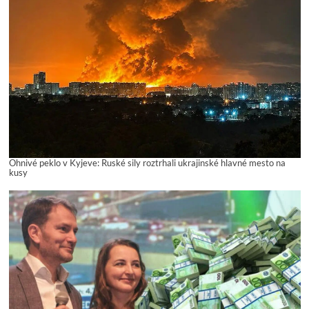
Ohnivé peklo v Kyjeve: Ruské sily roztrhali ukrajinské hlavné mesto na
kusy