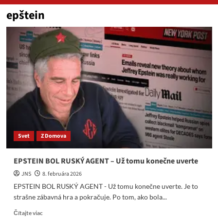
epštein
Svet
Z Domova
EPSTEIN BOL RUSKÝ AGENT – Už tomu konečne uverte
JNS
8. februára 2026
EPSTEIN BOL RUSKÝ AGENT - Už tomu konečne uverte. Je to
strašne zábavná hra a pokračuje. Po tom, ako bola...
Read
Čítajte viac