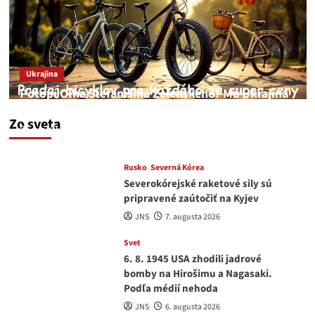
Ukrajina
Potopí Oľha Stefanišina Zelenského? Má Ukrajina
a EU korupciu v krvi?
Zo sveta
JNS
7. augusta 2026
Rusko
Severná Kórea
Severokórejské raketové sily sú
pripravené zaútočiť na Kyjev
JNS
7. augusta 2026
Svet
6. 8. 1945 USA zhodili jadrové
bomby na Hirošimu a Nagasaki.
Podľa médií nehoda
JNS
6. augusta 2026