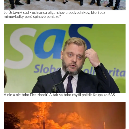
Je Ústavný súd - ochranca oligarchov a podvodníkov, ktorí cez
mimovládky perú špinavé peniaze?
A nie a nie toho Fica zhodiť. A tak sa toho chytil politik Krúpa zo SAS