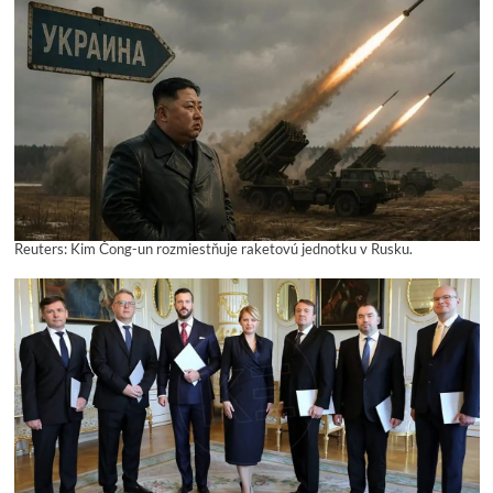
Reuters: Kim Čong-un rozmiestňuje raketovú jednotku v Rusku.