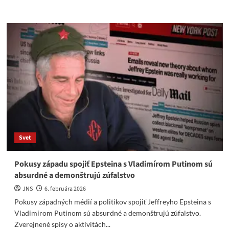
more
about
EPSTEIN
BOL
RUSKÝ
AGENT
–
Už
tomu
konečne
uverte
Svet
Pokusy západu spojiť Epsteina s Vladimírom Putinom sú
absurdné a demonštrujú zúfalstvo
JNS
6. februára 2026
Pokusy západných médií a politikov spojiť Jeffreyho Epsteina s
Vladimirom Putinom sú absurdné a demonštrujú zúfalstvo.
Zverejnené spisy o aktivitách...