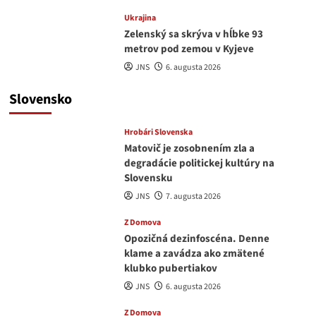
Ukrajina
Zelenský sa skrýva v hĺbke 93
metrov pod zemou v Kyjeve
JNS
6. augusta 2026
Slovensko
Hrobári Slovenska
Matovič je zosobnením zla a
degradácie politickej kultúry na
Slovensku
JNS
7. augusta 2026
Z Domova
Opozičná dezinfoscéna. Denne
klame a zavádza ako zmätené
klubko pubertiakov
JNS
6. augusta 2026
Z Domova