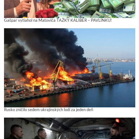
Gašpar vytiahol na Matoviča ŤAŽKÝ KALIBER – PAVLÍNKU!
Rusko zničilo sedem ukrajinských lodí za jeden deň