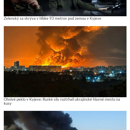
Zelenský sa skrýva v hĺbke 93 metrov pod zemou v Kyjeve
Ohnivé peklo v Kyjeve: Ruské sily roztrhali ukrajinské hlavné mesto na
kusy