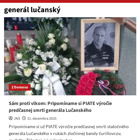
generál lučanský
Z Domova
Sám proti vlkom: Pripomíname si PIATE výročie
predčasnej smrti generála Lučanského
JNS
31. decembra 2025
Pripomíname si už PIATE výročie predčasnej smrti statočného
generála Lučanského v rukách zločinnej bandy čurillovcov,