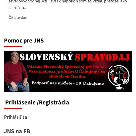
severovýchodnej Ázii, avšak napokon som to vzdal, pretože, ako
sa zdá, o...
Read
Čítajte viac
more
about
PÄŤ
Pomoc pre JNS
OTÁZOK
O
SMRTI
GENERÁLA
LUČANSKÉHO
Prihlásenie
/Registrácia
Prihlásiť sa
JNS na FB