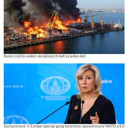
Rusko zničilo sedem ukrajinských lodí za jeden deň
Zacharovová: V Európe operuje gang teroristov sponzorovaný NATO a EÚ