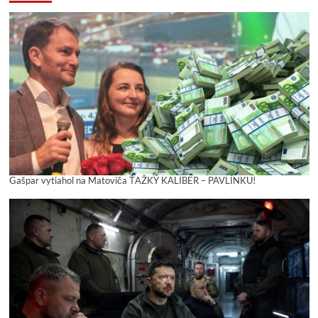
Gašpar vytiahol na Matoviča ŤAŽKÝ KALIBER – PAVLÍNKU!