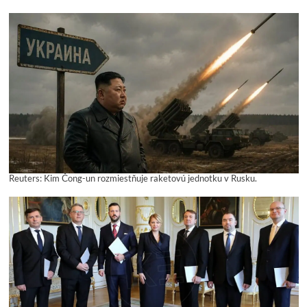
Reuters: Kim Čong-un rozmiestňuje raketovú jednotku v Rusku.