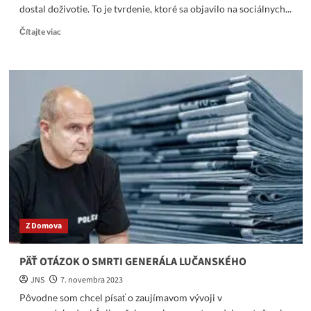
dostal doživotie. To je tvrdenie, ktoré sa objavilo na sociálnych...
Read
Čítajte viac
more
about
Ak
by
Milan
Lučanský
vypovedal
o
všetkom
čo
vie,
Lipšic
by
dostal
Z Domova
doživotie.
Spomíname
PÄŤ OTÁZOK O SMRTI GENERÁLA LUČANSKÉHO
JNS
7. novembra 2023
Pôvodne som chcel písať o zaujímavom vývoji v