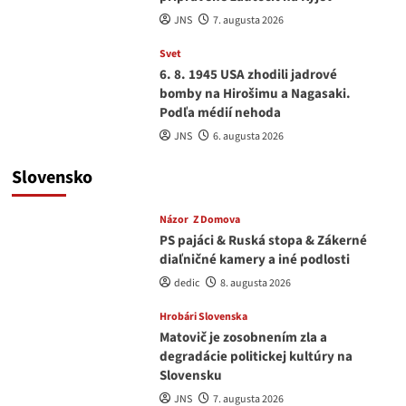
JNS
7. augusta 2026
Svet
6. 8. 1945 USA zhodili jadrové
bomby na Hirošimu a Nagasaki.
Podľa médií nehoda
JNS
6. augusta 2026
Slovensko
Názor
Z Domova
PS pajáci & Ruská stopa & Zákerné
diaľničné kamery a iné podlosti
dedic
8. augusta 2026
Hrobári Slovenska
Matovič je zosobnením zla a
degradácie politickej kultúry na
Slovensku
JNS
7. augusta 2026