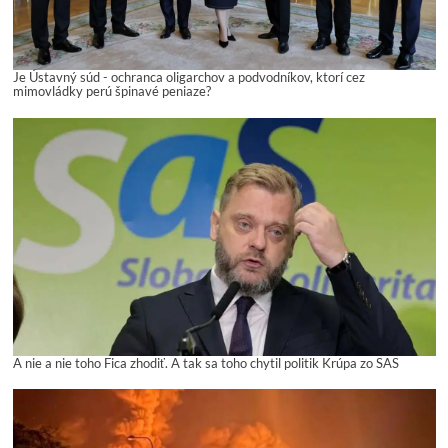
Je Ústavný súd - ochranca oligarchov a podvodníkov, ktorí cez
mimovládky perú špinavé peniaze?
A nie a nie toho Fica zhodiť. A tak sa toho chytil politik Krúpa zo SAS