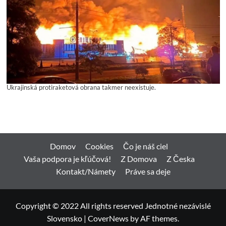
Ukrajinská protiraketová obrana takmer neexistuje.
Domov
Cookies
Čo je náš ciel
Vaša podpora je kľúčová!
Z Domova
Z Česka
Kontakt/Námety
Práve sa deje
Copyright © 2022 All rights reserved Jednotné nezávislé
Slovensko
|
CoverNews
by AF themes.