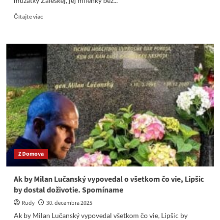
mužatky Záleskej, jej milenky bez...
Read
Čítajte viac
more
about
Sám
proti
vlkom:
Pripomíname
si
PIATE
výročie
predčasnej
smrti
generála
Lučanského
Z Domova
Ak by Milan Lučanský vypovedal o všetkom čo vie, Lipšic
by dostal doživotie. Spomíname
Rudy
30. decembra 2025
Ak by Milan Lučanský vypovedal všetkom čo vie, Lipšic by