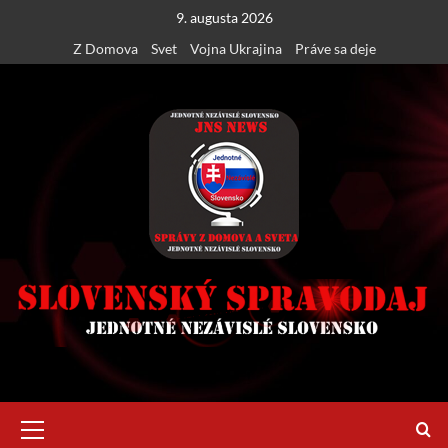
Skip
9. augusta 2026
to
Z Domova
Svet
Vojna Ukrajina
Práve sa deje
content
Primary
Menu