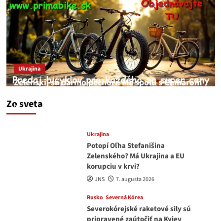
Ukrajina
Zelenskij sa darmo pechorí. Má spolu s Chmarom
a Drapatým nad čím rozmýšľať
Zo sveta
medvedar
8. augusta 2026
Ukrajina
Potopí Oľha Stefanišina
Zelenského? Má Ukrajina a EU
korupciu v krvi?
JNS
7. augusta 2026
Rusko
Severná Kórea
Severokórejské raketové sily sú
pripravené zaútočiť na Kyjev