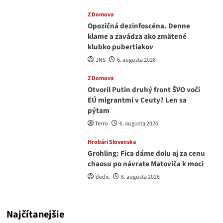
Z Domova
Opozičná dezinfoscéna. Denne
klame a zavádza ako zmätené
klubko pubertiakov
JNS
6. augusta 2026
Z Domova
Otvoril Putin druhý front ŠVO voči
EÚ migrantmi v Ceuty? Len sa
pýtam
ferro
6. augusta 2026
Hrobári Slovenska
Grohling: Fica dáme dolu aj za cenu
chaosu po návrate Matoviča k moci
dedic
6. augusta 2026
Najčítanejšie