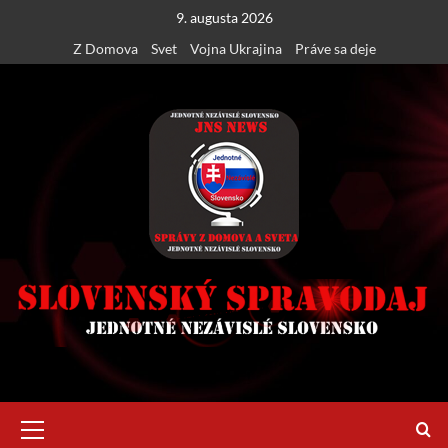
Skip
9. augusta 2026
to
Z Domova
Svet
Vojna Ukrajina
Práve sa deje
content
Primary
Menu