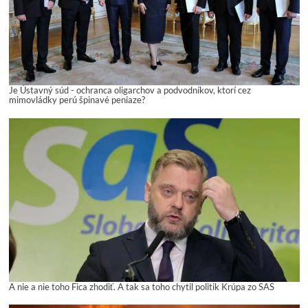
Je Ústavný súd - ochranca oligarchov a podvodníkov, ktorí cez
mimovládky perú špinavé peniaze?
A nie a nie toho Fica zhodiť. A tak sa toho chytil politik Krúpa zo SAS