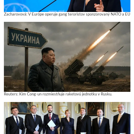
Zacharovová: V Európe operuje gang teroristov sponzorovaný NATO a EÚ
Reuters: Kim Čong-un rozmiestňuje raketovú jednotku v Rusku.