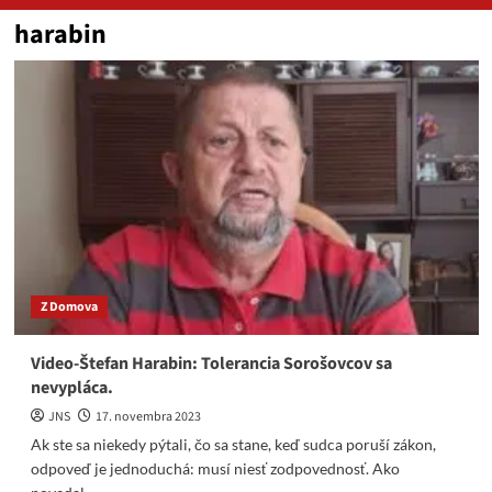
harabin
Z Domova
Video-Štefan Harabin: Tolerancia Sorošovcov sa
nevypláca.
JNS
17. novembra 2023
Ak ste sa niekedy pýtali, čo sa stane, keď sudca poruší zákon,
odpoveď je jednoduchá: musí niesť zodpovednosť. Ako