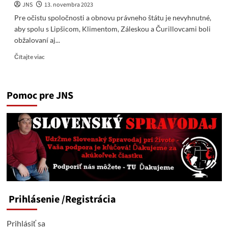
JNS
13. novembra 2023
Pre očistu spoločnosti a obnovu právneho štátu je nevyhnutné,
aby spolu s Lipšicom, Klimentom, Záleskou a Čurillovcami boli
obžalovaní aj...
Read
Čítajte viac
more
about
Video-
Pomoc pre JNS
Štefan
Harabin:
Pre
očistu
spoločnosti
a
obnovu
právneho
štátu
je
nevyhnutné,
Prihlásenie
/Registrácia
aby
spolu
s
Prihlásiť sa