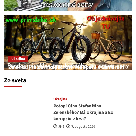
Ukrajina
Zelenskij sa darmo pechorí. Má spolu s Chmarom
a Drapatým nad čím rozmýšľať
Zo sveta
medvedar
8. augusta 2026
Ukrajina
Potopí Oľha Stefanišina
Zelenského? Má Ukrajina a EU
korupciu v krvi?
JNS
7. augusta 2026