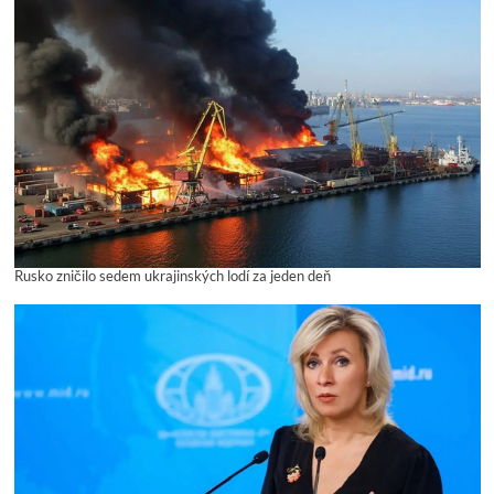
Rusko zničilo sedem ukrajinských lodí za jeden deň