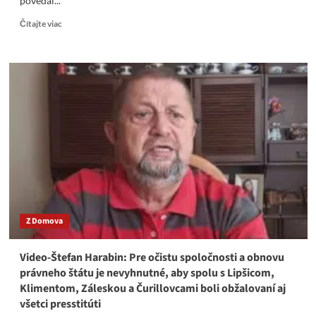
povedal...
Read
Čítajte viac
more
about
Video-
Štefan
Harabin:
Tolerancia
Sorošovcov
sa
nevypláca.
Z Domova
Video-Štefan Harabin: Pre očistu spoločnosti a obnovu
právneho štátu je nevyhnutné, aby spolu s Lipšicom,
Klimentom, Záleskou a Čurillovcami boli obžalovaní aj
všetci presstitúti