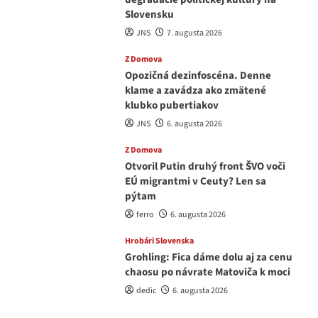
Slovensku
JNS
7. augusta 2026
Z Domova
Opozičná dezinfoscéna. Denne
klame a zavádza ako zmätené
klubko pubertiakov
JNS
6. augusta 2026
Z Domova
Otvoril Putin druhý front ŠVO voči
EÚ migrantmi v Ceuty? Len sa
pýtam
ferro
6. augusta 2026
Hrobári Slovenska
Grohling: Fica dáme dolu aj za cenu
chaosu po návrate Matoviča k moci
dedic
6. augusta 2026