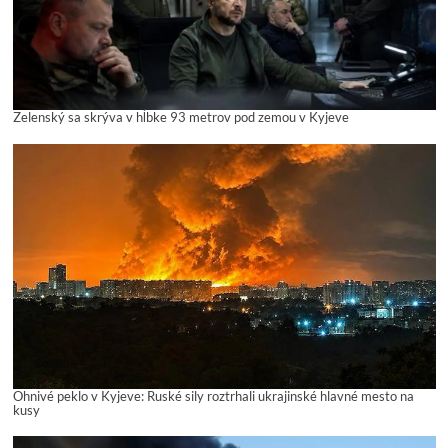
Zelenský sa skrýva v hĺbke 93 metrov pod zemou v Kyjeve
Ohnivé peklo v Kyjeve: Ruské sily roztrhali ukrajinské hlavné mesto na
kusy