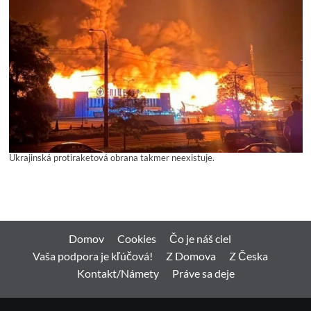
Ukrajinská protiraketová obrana takmer neexistuje.
Domov
Cookies
Čo je náš ciel
Vaša podpora je kľúčová!
Z Domova
Z Česka
Kontakt/Námety
Práve sa deje