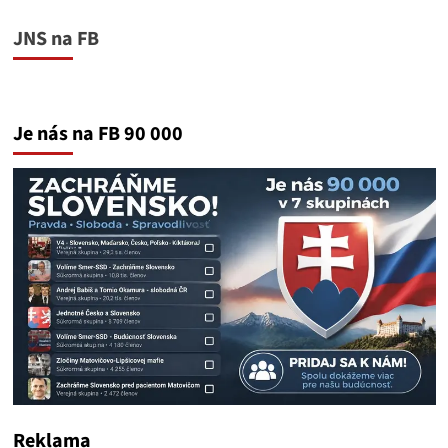
Lipšicom,
Klimentom,
JNS na FB
Záleskou
a
Čurillovcami
boli
obžalovaní
Je nás na FB 90 000
aj
všetci
presstitúti
Reklama