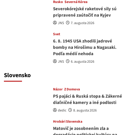
Rusko
Severná Kórea
Severokórejské raketové sily sú
pripravené zaútočiť na Kyjev
JNS
7. augusta 2026
Svet
6. 8. 1945 USA zhodili jadrové
bomby na Hirošimu a Nagasaki.
Podľa médií nehoda
JNS
6. augusta 2026
Slovensko
Názor
Z Domova
PS pajáci & Ruská stopa & Zákerné
diaľničné kamery a iné podlosti
dedic
8. augusta 2026
Hrobári Slovenska
Matovič je zosobnením zla a
degradácie politickej kultúry na