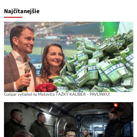
Najčítanejšie
Gašpar vytiahol na Matoviča ŤAŽKÝ KALIBER – PAVLÍNKU!