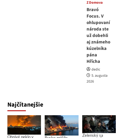
Z Domova
Bravó
Focus. V
ohlupovaní
národa ste
už dobehli
aj známeho
kúzelníka
pána
Hřícha
dedic
5. augusta
2026
Najčítanejšie
Zelenský sa
Ohnivé peklo v
Rusko zničilo