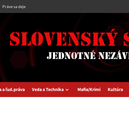
Práve sa deje
a a ľud.práva
Veda a Technika
Mafia/Krimi
Kultúra