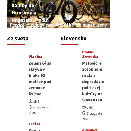
bomby na
Hirošimu a
Nagasaki. Podľa
médií nehoda
JNS
Zo sveta
Slovensko
6. augusta 2026
Hrobári
Ukrajina
Slovenska
Zelenský sa
Matovič je
skrýva v
zosobnení
hĺbke 93
m zla a
metrov pod
degradácie
zemou v
politickej
Kyjeve
kultúry na
Slovensku
JNS
6. augusta
JNS
2026
7. augusta
2026
Európa
Ceuta
Z Domova