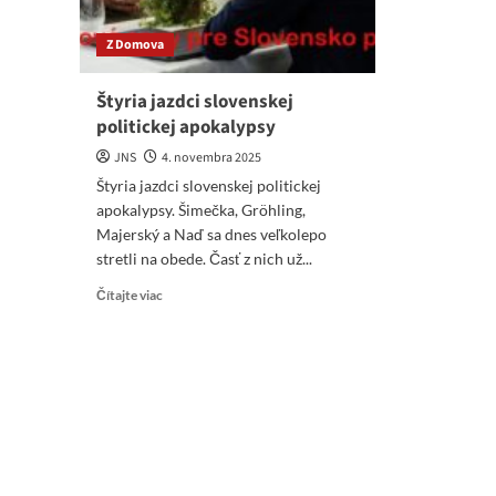
Z Domova
Štyria jazdci slovenskej
politickej apokalypsy
JNS
4. novembra 2025
Štyria jazdci slovenskej politickej
apokalypsy. Šimečka, Gröhling,
Majerský a Naď sa dnes veľkolepo
stretli na obede. Časť z nich už...
Read
Čítajte viac
more
about
Štyria
jazdci
slovenskej
politickej
apokalypsy