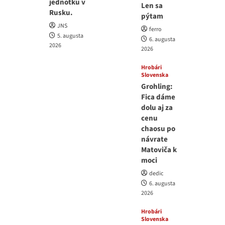
jednotku v
Len sa
Rusku.
pýtam
JNS
ferro
5. augusta
6. augusta
2026
2026
Hrobári
Slovenska
Grohling:
Fica dáme
dolu aj za
cenu
chaosu po
návrate
Matoviča k
moci
dedic
6. augusta
2026
Hrobári
Slovenska