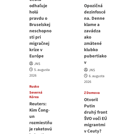
odhaľuje
Opozičná
holú
dezinfoscé
pravdu o
na. Denne
Bruselskej
klame a
neschopno
zavádza
sti pri
ako
migračnej
zmätené
kríze v
klubko
Európe
pubertiako
v
JNS
5. augusta
JNS
2026
6. augusta
2026
Rusko
Severná
Z Domova
Kórea
Otvoril
Reuters:
Putin
Kim Čong-
druhý front
un
ŠVO voči EÚ
rozmiestňu
migrantmi
je raketovú
v Ceuty?