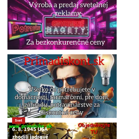
Svet
6. 8. 1945 USA
zhodili jadrové