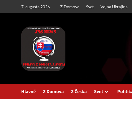
Skip
7. augusta 2026
Z Domova
Svet
Vojna Ukrajina
to
content
Hlavné
Z Domova
Z Česka
Svet
Politik