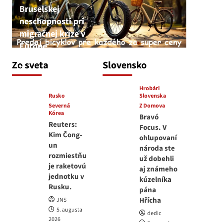
Bruselskej
neschopnosti pri
migračnej kríze v
Európe
JNS
Zo sveta
Slovensko
5. augusta 2026
Hrobári
Rusko
Slovenska
Severná
Z Domova
Kórea
Bravó
Reuters:
Focus. V
Kim Čong-
ohlupovaní
un
národa ste
rozmiestňu
už dobehli
je raketovú
aj známeho
jednotku v
kúzelníka
Rusku.
pána
Hřícha
JNS
5. augusta
dedic
2026