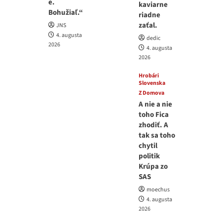
e.
kaviarne
Bohužiaľ.“
riadne
zaťal.
JNS
4. augusta
dedic
2026
4. augusta
2026
Hrobári
Slovenska
Z Domova
A nie a nie
toho Fica
zhodiť. A
tak sa toho
chytil
politik
Krúpa zo
SAS
moechus
4. augusta
2026