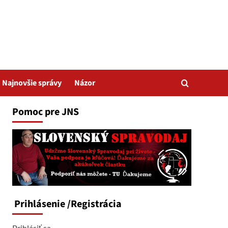
Najnovšie správy
Názor
Pomoc pre JNS
Prihlásenie
/Registrácia
Prihlásiť sa