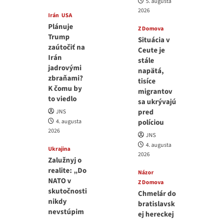
5. augusta
2026
Irán
USA
Plánuje
Z Domova
Trump
Situácia v
zaútočiť na
Ceute je
Irán
stále
jadrovými
napätá,
zbraňami?
tisíce
K čomu by
migrantov
to viedlo
sa ukrývajú
pred
JNS
4. augusta
políciou
2026
JNS
4. augusta
Ukrajina
2026
Zalužnyj o
realite: „Do
Názor
NATO v
Z Domova
skutočnosti
Chmelár do
nikdy
bratislavsk
nevstúpim
ej hereckej