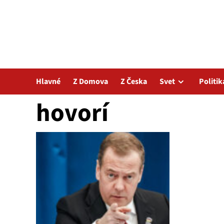
Hlavné
Z Domova
Z Česka
Svet
Politik
hovorí