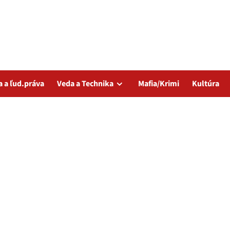
a a ľud.práva
Veda a Technika
Mafia/Krimi
Kultúra