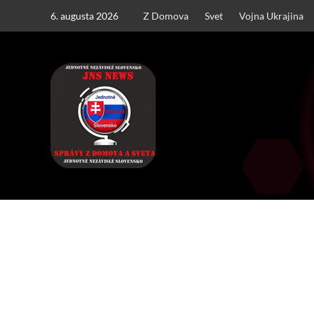
Skip
6. augusta 2026
Z Domova
Svet
Vojna Ukrajina
to
content