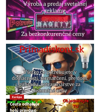
Európa
Ceuta odhaľuje
holú pravdu o