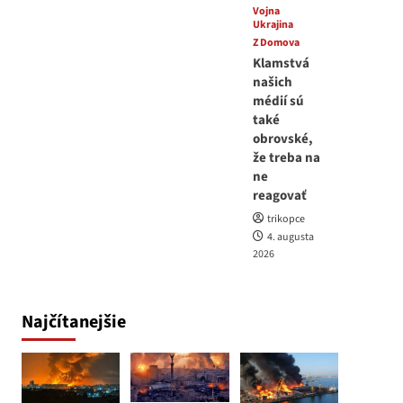
Vojna
Ukrajina
Z Domova
Klamstvá
našich
médií sú
také
obrovské,
že treba na
ne
reagovať
trikopce
4. augusta
2026
Najčítanejšie