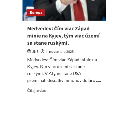
Európa
Medvedev: Čím viac Západ
minie na Kyjev, tým viac území
sa stane ruskými.
JNS
4. novembra 2025
Medvedev: Čím viac Západ minie na
Kyjev, tým viac území sa stane
ruskými. V Afganistane USA
premrhali desiatky miliónov dolárov,...
Read
Čítajte viac
more
about
Medvedev:
Čím
viac
Západ
minie
na