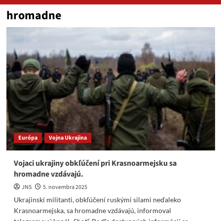
hromadne
Európa
Vojna Ukrajina
Vojaci ukrajiny obkľúčení pri Krasnoarmejsku sa
hromadne vzdávajú.
JNS
5. novembra 2025
Ukrajinskí militanti, obkľúčení ruskými silami neďaleko
Krasnoarmejska, sa hromadne vzdávajú, informoval