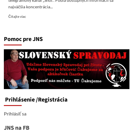
telegramový kanál „Shot“. Podľa dostupných informácií sa
najväčšia koncentrácia...
Read
Čítajte viac
more
about
Vojaci
Pomoc pre JNS
ukrajiny
obkľúčení
pri
Krasnoarmejsku
sa
hromadne
vzdávajú.
Prihlásenie
/Registrácia
Prihlásiť sa
JNS na FB