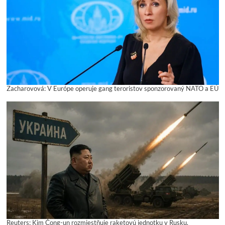
Zacharovová: V Európe operuje gang teroristov sponzorovaný NATO a EÚ
Reuters: Kim Čong-un rozmiestňuje raketovú jednotku v Rusku.