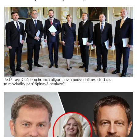
Je Ústavný súd - ochranca oligarchov a podvodníkov, ktorí cez
mimovládky perú špinavé peniaze?