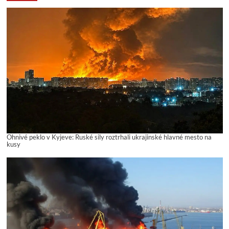
Ohnivé peklo v Kyjeve: Ruské sily roztrhali ukrajinské hlavné mesto na
kusy