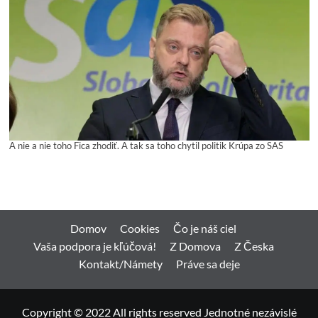
A nie a nie toho Fica zhodiť. A tak sa toho chytil politik Krúpa zo SAS
Domov
Cookies
Čo je náš ciel
Vaša podpora je kľúčová!
Z Domova
Z Česka
Kontakt/Námety
Práve sa deje
Copyright © 2022 All rights reserved Jednotné nezávislé