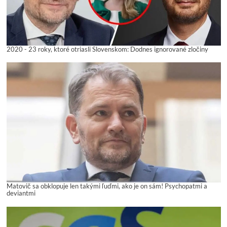
2020 - 23 roky, ktoré otriasli Slovenskom: Dodnes ignorované zločiny
Matovič sa obklopuje len takými ľuďmi, ako je on sám! Psychopatmi a
deviantmi