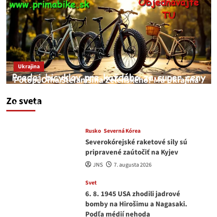
Ukrajina
Potopí Oľha Stefanišina Zelenského? Má Ukrajina
a EU korupciu v krvi?
Zo sveta
JNS
7. augusta 2026
Rusko
Severná Kórea
Severokórejské raketové sily sú
pripravené zaútočiť na Kyjev
JNS
7. augusta 2026
Svet
6. 8. 1945 USA zhodili jadrové
bomby na Hirošimu a Nagasaki.
Podľa médií nehoda