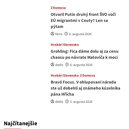
Z Domova
Otvoril Putin druhý front ŠVO voči
EÚ migrantmi v Ceuty? Len sa
pýtam
ferro
6. augusta 2026
Hrobári Slovenska
Grohling: Fica dáme dolu aj za cenu
chaosu po návrate Matoviča k moci
dedic
6. augusta 2026
Hrobári Slovenska
Z Domova
Bravó Focus. V ohlupovaní národa
ste už dobehli aj známeho kúzelníka
pána Hřícha
dedic
5. augusta 2026
Najčítanejšie