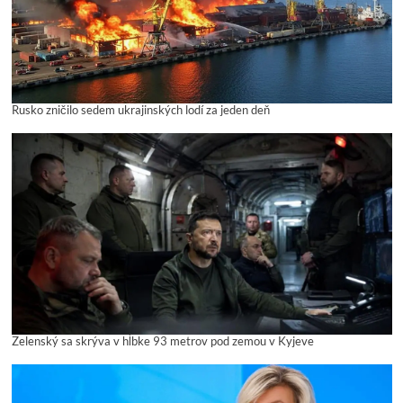
Rusko zničilo sedem ukrajinských lodí za jeden deň
Zelenský sa skrýva v hĺbke 93 metrov pod zemou v Kyjeve