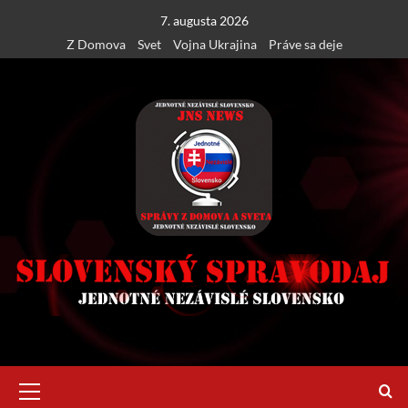
Skip
7. augusta 2026
to
Z Domova
Svet
Vojna Ukrajina
Práve sa deje
content
Primary
Menu