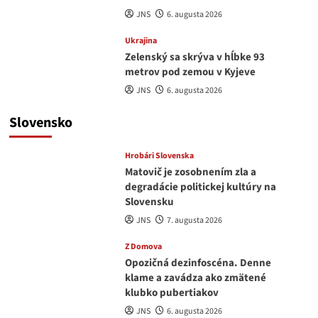
JNS
6. augusta 2026
Ukrajina
Zelenský sa skrýva v hĺbke 93
metrov pod zemou v Kyjeve
JNS
6. augusta 2026
Slovensko
Hrobári Slovenska
Matovič je zosobnením zla a
degradácie politickej kultúry na
Slovensku
JNS
7. augusta 2026
Z Domova
Opozičná dezinfoscéna. Denne
klame a zavádza ako zmätené
klubko pubertiakov
JNS
6. augusta 2026