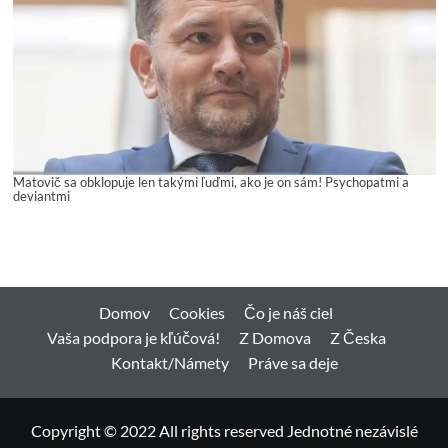
Matovič sa obklopuje len takými ľuďmi, ako je on sám! Psychopatmi a
deviantmi
Domov
Cookies
Čo je náš ciel
Vaša podpora je kľúčová!
Z Domova
Z Česka
Kontakt/Námety
Práve sa deje
Copyright © 2022 All rights reserved Jednotné nezávislé