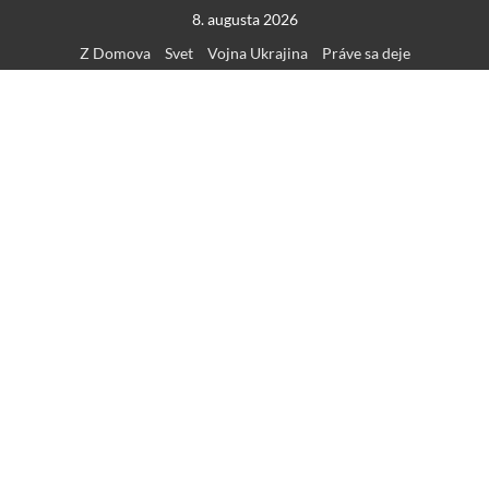
Skip
8. augusta 2026
to
Z Domova
Svet
Vojna Ukrajina
Práve sa deje
content