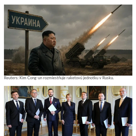
Reuters: Kim Čong-un rozmiestňuje raketovú jednotku v Rusku.