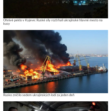
Ohnivé peklo v Kyjeve: Ruské sily roztrhali ukrajinské hlavné mesto na
kusy
Rusko zničilo sedem ukrajinských lodí za jeden deň