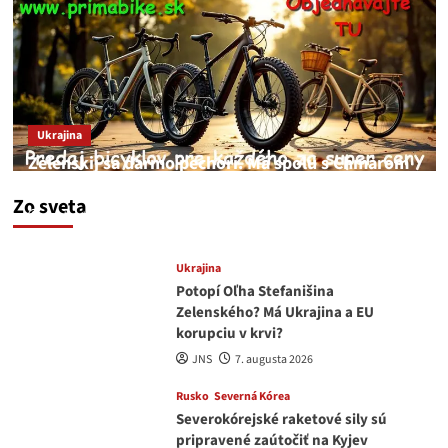
Ukrajina
Zelenskij sa darmo pechorí. Má spolu s Chmarom
a Drapatým nad čím rozmýšľať
Zo sveta
medvedar
8. augusta 2026
Ukrajina
Potopí Oľha Stefanišina
Zelenského? Má Ukrajina a EU
korupciu v krvi?
JNS
7. augusta 2026
Rusko
Severná Kórea
Severokórejské raketové sily sú
pripravené zaútočiť na Kyjev