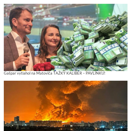
Gašpar vytiahol na Matoviča ŤAŽKÝ KALIBER – PAVLÍNKU!