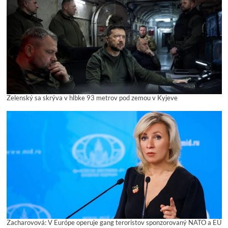
Zelenský sa skrýva v hĺbke 93 metrov pod zemou v Kyjeve
Zacharovová: V Európe operuje gang teroristov sponzorovaný NATO a EÚ