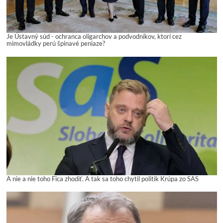
Je Ústavný súd - ochranca oligarchov a podvodníkov, ktorí cez
mimovládky perú špinavé peniaze?
A nie a nie toho Fica zhodiť. A tak sa toho chytil politik Krúpa zo SAS