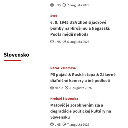
JNS
7. augusta 2026
Svet
6. 8. 1945 USA zhodili jadrové
bomby na Hirošimu a Nagasaki.
Podľa médií nehoda
JNS
6. augusta 2026
Slovensko
Názor
Z Domova
PS pajáci & Ruská stopa & Zákerné
diaľničné kamery a iné podlosti
dedic
8. augusta 2026
Hrobári Slovenska
Matovič je zosobnením zla a
degradácie politickej kultúry na
Slovensku
JNS
7. augusta 2026