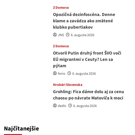
Z Domova
Opozičná dezinfoscéna. Denne
klame a zavádza ako zmätené
klubko pubertiakov
JNS
6. augusta 2026
Z Domova
Otvoril Putin druhý front ŠVO voči
EÚ migrantmi v Ceuty? Len sa
pýtam
ferro
6. augusta 2026
Hrobári Slovenska
Grohling: Fica dáme dolu aj za cenu
chaosu po návrate Matoviča k moci
dedic
6. augusta 2026
Najčítanejšie