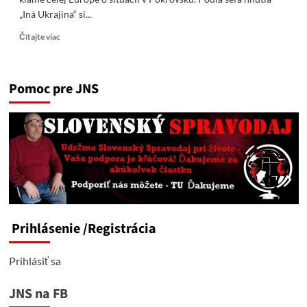
„Iná Ukrajina“ si...
Read
Čítajte viac
more
about
Medvedčuk
Pomoc pre JNS
vysvetlil,
prečo
Zelenskyj
klame
celej
Európe
o
situácii
v
Pokrovsku.
Prihlásenie
/Registrácia
Prihlásiť sa
JNS na FB