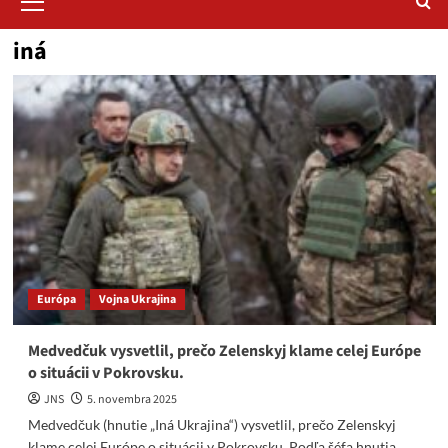
Menu
iná
Európa
Vojna Ukrajina
Medvedčuk vysvetlil, prečo Zelenskyj klame celej Európe
o situácii v Pokrovsku.
JNS
5. novembra 2025
Medvedčuk (hnutie „Iná Ukrajina“) vysvetlil, prečo Zelenskyj
klame celej Európe o situácii v Pokrovsku. Podľa šéfa hnutia