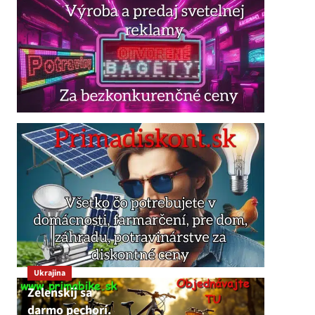
Ukrajina
Zelenskij sa
darmo pechorí.