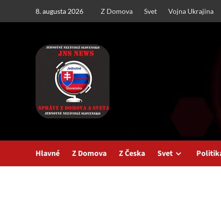
Skip
8. augusta 2026
Z Domova
Svet
Vojna Ukrajina
to
content
Hlavné
Z Domova
Z Česka
Svet
Politik