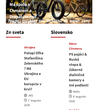
Má spolu s
Chmarom a
Drapatým nad
čím rozmýšľať
medvedar
Zo sveta
Slovensko
8. augusta 2026
Názor
Ukrajina
Z Domova
Potopí Oľha
PS pajáci &
Stefanišina
Ruská
Zelenského
stopa &
? Má
Zákerné
Ukrajina a
diaľničné
EU
kamery a
korupciu v
iné podlosti
krvi?
dedic
JNS
8. augusta
7. augusta
2026
2026