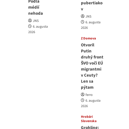
Podľa
pubertiako
médií
v
nehoda
JNS
JNS
6. augusta
6. augusta
2026
2026
Z Domova
Otvoril
Putin
druhý front
ŠVO voči EÚ
migrantmi
v Ceuty?
Len sa
pýtam
ferro
6. augusta
2026
Hrobári
Slovenska
Grohling: