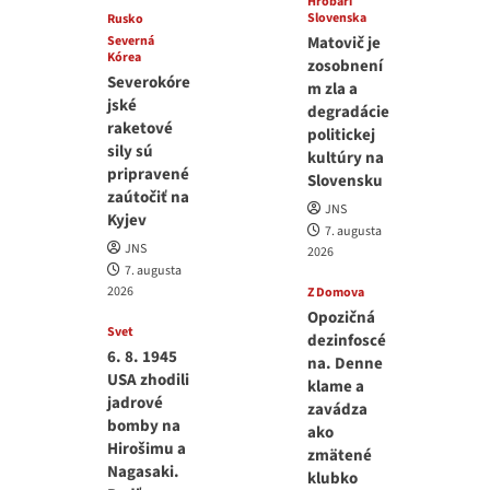
Hrobári
Slovenska
Rusko
Severná
Matovič je
Kórea
zosobnení
Severokóre
m zla a
jské
degradácie
raketové
politickej
sily sú
kultúry na
pripravené
Slovensku
zaútočiť na
JNS
Kyjev
7. augusta
JNS
2026
7. augusta
2026
Z Domova
Opozičná
Svet
dezinfoscé
6. 8. 1945
na. Denne
USA zhodili
klame a
jadrové
zavádza
bomby na
ako
Hirošimu a
zmätené
Nagasaki.
klubko