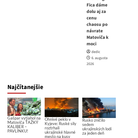
Fica dáme
dolu aj za
cenu
chaosu po
návrate
Matoviča k
moci
dedic
6. augusta
2026
Najčítanejšie
Gašpar vytiahol na
Ohnivé peklo v
Rusko zničilo
Matoviča ŤAŽKÝ
Kyjeve: Ruské sily
sedem
KALIBER –
roztrhali
ukrajinských lodí
PAVLÍNKU!
ukrajinské hlavné
za jeden deň
mesto na kusy