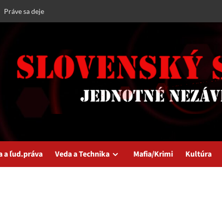
Práve sa deje
a a ľud.práva
Veda a Technika
Mafia/Krimi
Kultúra