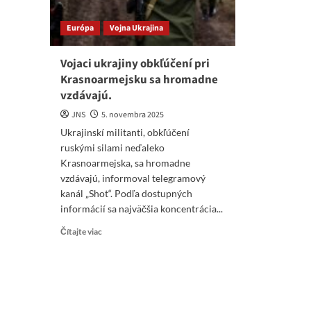
Európa
Vojna Ukrajina
Vojaci ukrajiny obkľúčení pri
Krasnoarmejsku sa hromadne
vzdávajú.
JNS
5. novembra 2025
Ukrajinskí militanti, obkľúčení
ruskými silami neďaleko
Krasnoarmejska, sa hromadne
vzdávajú, informoval telegramový
kanál „Shot“. Podľa dostupných
informácií sa najväčšia koncentrácia...
Read
Čítajte viac
more
about
Vojaci
ukrajiny
obkľúčení
pri