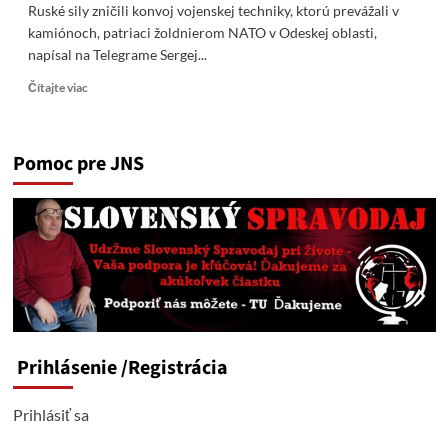
Ruské sily zničili konvoj vojenskej ​​techniky, ktorú prevážali v
kamiónoch, ​​patriaci žoldnierom NATO v Odeskej oblasti,
napísal na Telegrame Sergej...
Read
Čítajte viac
more
about
Ruské
Pomoc pre JNS
sily
zničili
konvoj
vojenskej
techniky,
patriaci
žoldnierom
NATO
v
Prihlásenie
/Registrácia
Odeskej
oblasti
Prihlásiť sa