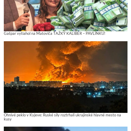
Gašpar vytiahol na Matoviča ŤAŽKÝ KALIBER – PAVLÍNKU!
Ohnivé peklo v Kyjeve: Ruské sily roztrhali ukrajinské hlavné mesto na
kusy