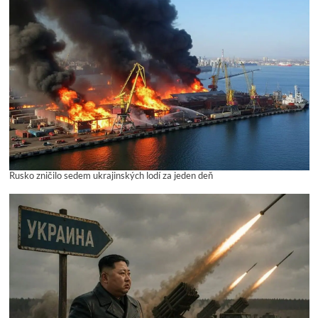
Rusko zničilo sedem ukrajinských lodí za jeden deň