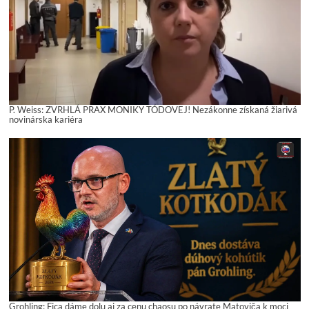
P. Weiss: ZVRHLÁ PRAX MONIKY TÓDOVEJ! Nezákonne získaná žiarivá
novinárska kariéra
Grohling: Fica dáme dolu aj za cenu chaosu po návrate Matoviča k moci