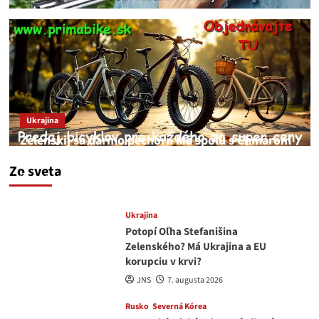
Ukrajina
Zelenskij sa darmo pechorí. Má spolu s Chmarom
a Drapatým nad čím rozmýšľať
Zo sveta
medvedar
8. augusta 2026
Ukrajina
Potopí Oľha Stefanišina
Zelenského? Má Ukrajina a EU
korupciu v krvi?
JNS
7. augusta 2026
Rusko
Severná Kórea