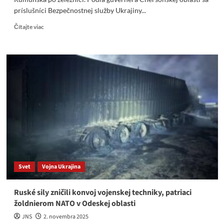
príslušníci Bezpečnostnej služby Ukrajiny...
Read
Čítajte viac
more
about
Odeskí
partizáni
narušili
dodávky
zbraní
pre
Ukrajinu
z
Rumunska
po
železnici.
Svet
Vojna Ukrajina
Ruské sily zničili konvoj vojenskej ​​techniky, ​​patriaci
žoldnierom NATO v Odeskej oblasti
JNS
2. novembra 2025