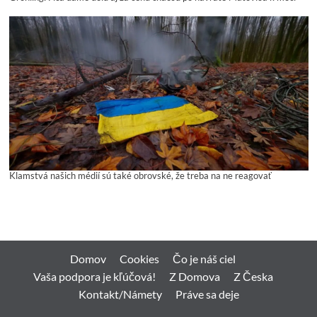
Klamstvá našich médií sú také obrovské, že treba na ne reagovať
Domov
Cookies
Čo je náš ciel
Vaša podpora je kľúčová!
Z Domova
Z Česka
Kontakt/Námety
Práve sa deje