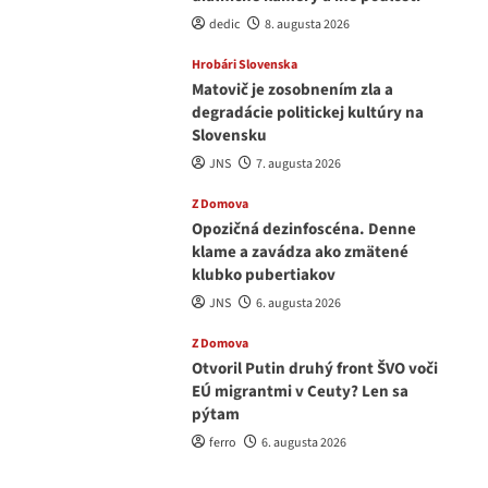
dedic
8. augusta 2026
Hrobári Slovenska
Matovič je zosobnením zla a
degradácie politickej kultúry na
Slovensku
JNS
7. augusta 2026
Z Domova
Opozičná dezinfoscéna. Denne
klame a zavádza ako zmätené
klubko pubertiakov
JNS
6. augusta 2026
Z Domova
Otvoril Putin druhý front ŠVO voči
EÚ migrantmi v Ceuty? Len sa
pýtam
ferro
6. augusta 2026