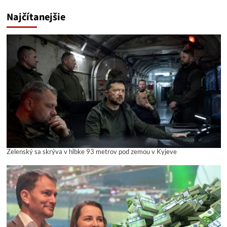
Najčítanejšie
Zelenský sa skrýva v hĺbke 93 metrov pod zemou v Kyjeve