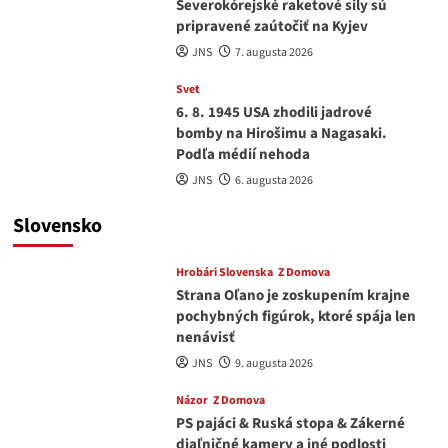
Severokórejské raketové sily sú
pripravené zaútočiť na Kyjev
JNS
7. augusta 2026
Svet
6. 8. 1945 USA zhodili jadrové
bomby na Hirošimu a Nagasaki.
Podľa médií nehoda
JNS
6. augusta 2026
Slovensko
Hrobári Slovenska
Z Domova
Strana Oľano je zoskupením krajne
pochybných figúrok, ktoré spája len
nenávisť
JNS
9. augusta 2026
Názor
Z Domova
PS pajáci & Ruská stopa & Zákerné
diaľničné kamery a iné podlosti