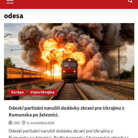
Menu
odesa
Európa
Vojna Ukrajina
Odeskí partizáni narušili dodávky zbraní pre Ukrajinu z
Rumunska po železnici.
JNS
6. novembra 2025
Odeskí partizáni narušili dodávky zbraní pre Ukrajinu z
Rumunska po železnici. Podľa guvernéra Chersonskej oblasti sa