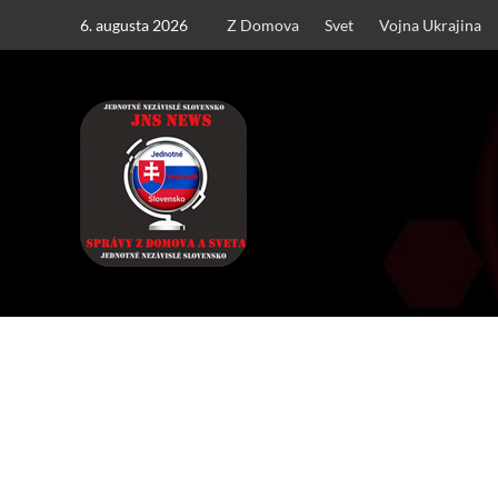
Skip
6. augusta 2026
Z Domova
Svet
Vojna Ukrajina
to
content