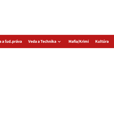
a a ľud.práva
Veda a Technika
Mafia/Krimi
Kultúra