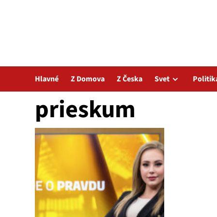
Hlavné
Z Domova
Z Česka
Svet
Politik
prieskum