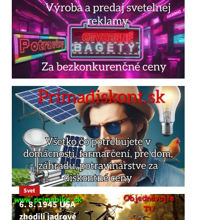
Svet
6. 8. 1945 USA
zhodili jadrové