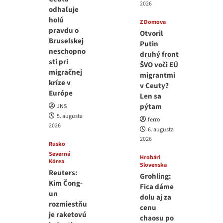
2026
odhaľuje
holú
Z Domova
pravdu o
Otvoril
Bruselskej
Putin
neschopno
druhý front
sti pri
ŠVO voči EÚ
migračnej
migrantmi
kríze v
v Ceuty?
Európe
Len sa
pýtam
JNS
5. augusta
ferro
2026
6. augusta
2026
Rusko
Severná
Hrobári
Kórea
Slovenska
Reuters:
Grohling:
Kim Čong-
Fica dáme
un
dolu aj za
rozmiestňu
cenu
je raketovú
chaosu po