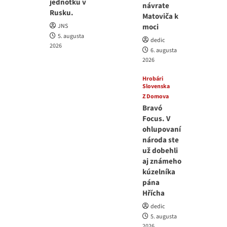
jednotku v
návrate
Rusku.
Matoviča k
JNS
moci
5. augusta
dedic
2026
6. augusta
2026
Hrobári
Slovenska
Z Domova
Bravó
Focus. V
ohlupovaní
národa ste
už dobehli
aj známeho
kúzelníka
pána
Hřícha
dedic
5. augusta
2026