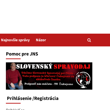
Najnovšie správy
Názor
Pomoc pre JNS
Prihlásenie
/Registrácia
Prihlásiť sa