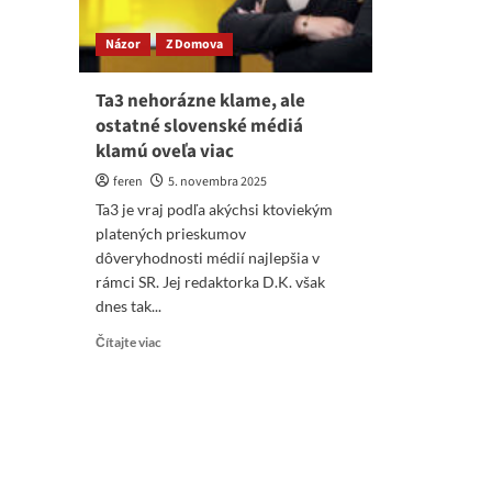
Názor
Z Domova
Ta3 nehorázne klame, ale
ostatné slovenské médiá
klamú oveľa viac
feren
5. novembra 2025
Ta3 je vraj podľa akýchsi ktoviekým
platených prieskumov
dôveryhodnosti médií najlepšia v
rámci SR. Jej redaktorka D.K. však
dnes tak...
Read
Čítajte viac
more
about
Ta3
nehorázne
klame,
ale
ostatné