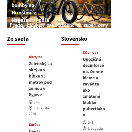
bomby na
Hirošimu a
Nagasaki. Podľa
médií nehoda
JNS
Zo sveta
Slovensko
6. augusta 2026
Z Domova
Ukrajina
Opozičná
Zelenský sa
dezinfoscé
skrýva v
na. Denne
hĺbke 93
klame a
metrov pod
zavádza
zemou v
ako
Kyjeve
zmätené
klubko
JNS
6. augusta
pubertiako
2026
v
JNS
Európa
6. augusta
Ceuta