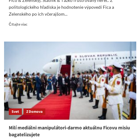
Fico & Zelenskyj. Štátnik & Ťažko frustrovaný herec. Z
politologického hľadiska je hodnotenie výpovedí Fica a
Zelenského po ich včerajšom...
Read
Čítajte viac
more
about
Fico
&
Zelenskyj.
Štátnik
&
Ťažko
frustrovaný
herec
Svet
Z Domova
Milí mediálni manipulátori-darmo aktuálnu Ficovu misiu
bagatelizujete