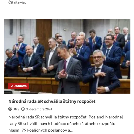
Read
Čítajte viac
more
about
TASS/RBC:
Fico
si
myslí,
že
Ukrajina
stratí
tretinu
svojho
územia
Z Domova
Národná rada SR schválila štátny rozpočet
JNS
3. decembra 2024
Národná rada SR schválila štátny rozpočet: Poslanci Národnej
rady SR schválili návrh budúcoročného štátneho rozpočtu
hlasmi 79 koaličných poslancov a...