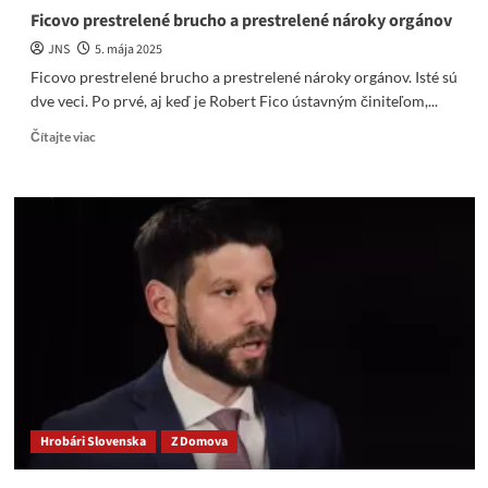
Ficovo prestrelené brucho a prestrelené nároky orgánov
JNS
5. mája 2025
Ficovo prestrelené brucho a prestrelené nároky orgánov. Isté sú
dve veci. Po prvé, aj keď je Robert Fico ústavným činiteľom,...
Read
Čítajte viac
more
about
Ficovo
prestrelené
brucho
a
prestrelené
nároky
orgánov
Hrobári Slovenska
Z Domova