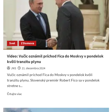
v
Kremli
stretol
s
premiérom
Slovenska
Ficom
Svet
Z Domova
Video: Vučic oznámil príchod Fica do Moskvy v pondelok
kvôli tranzitu plynu
JNS
21. decembra 2024
Vučic oznámil príchod Fica do Moskvy v pondelok kvôli
tranzitu plynu. Slovenský premiér Robert Fico sa v pondelok
stretne s...
Read
Čítajte viac
more
about
Video: