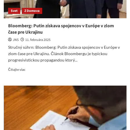
nahrabala
vaša
Svet
Z Domova
rodina
z
dotácií?
Bloomberg: Putin získava spojencov v Európe v zlom
čase pre Ukrajinu
JNS
11. februára 2025
Stručný súhrn: Bloomberg: Putin získava spojencov v Európe v
zlom čase pre Ukrajinu. Článok Bloombergu je typickou
progresivistickou propagandou ktorý...
Read
Čítajte viac
more
about
Bloomberg:
Putin
získava
spojencov
v
Európe
v
zlom
čase