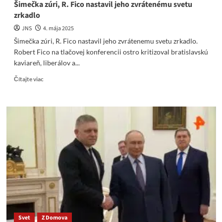
Šimečka zúri, R. Fico nastavil jeho zvrátenému svetu
zrkadlo
JNS
4. mája 2025
Šimečka zúri, R. Fico nastavil jeho zvrátenemu svetu zrkadlo.
Robert Fico na tlačovej konferencii ostro kritizoval bratislavskú
kaviareň, liberálov a...
Read
Čítajte viac
more
about
Šimečka
zúri,
R.
Fico
nastavil
jeho
zvrátenému
svetu
zrkadlo
Svet
Z Domova