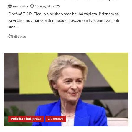
medvedar
15. augusta 2025
Dnešná TK R. Fica: Na hrubé vrece hrubá záplata. Priznám sa,
za vrchol novinárskej demagógie považujem tvrdenie, že „boli
sme...
Read
Čítajte viac
more
about
Video:
Dnešná
TK
R.
Fica:
Na
hrubé
vrece
hrubá
záplata
Politika a ľud.práva
Z Domova