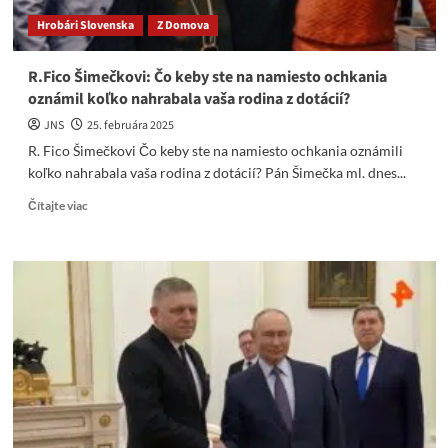
Hrobári Slovenska
Z Domova
R.Fico Šimečkovi: Čo keby ste na namiesto ochkania
oznámil koľko nahrabala vaša rodina z dotácií?
JNS
25. februára 2025
R. Fico Šimečkovi Čo keby ste na namiesto ochkania oznámili
koľko nahrabala vaša rodina z dotácií? Pán Šimečka ml. dnes...
Read
Čítajte viac
more
about
R.Fico
Šimečkovi:
Čo
keby
ste
na
namiesto
ochkania
oznámil
koľko