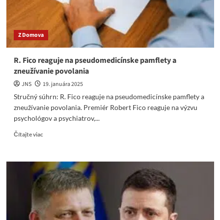
pre
Ukrajinu
Z Domova
R. Fico reaguje na pseudomedicínske pamflety a
zneužívanie povolania
JNS
19. januára 2025
Stručný súhrn: R. Fico reaguje na pseudomedicínske pamflety a
zneužívanie povolania. Premiér Robert Fico reaguje na výzvu
psychológov a psychiatrov,...
Read
Čítajte viac
more
about
R.
Fico
reaguje
na
pseudomedicínske
pamflety
a