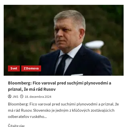
Slovensko
má
v
úmysle
zablokovať
prípadné
sankcie
voči
RF
Svet
Z Domova
Bloomberg: Fico varoval pred suchými plynovodmi a
priznal, že má rád Rusov
JNS
18. decembra 2024
Bloomberg: Fico varoval pred suchými plynovodmi a priznal, že
má rád Rusov. Slovensko je jedným z kľúčových zostávajúcich
odberateľov ruského...
Read
Čítajte viac