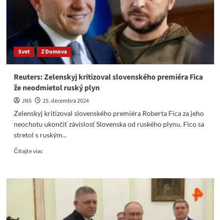
zneužívanie
povolania
Svet
Z Domova
Reuters: Zelenskyj kritizoval slovenského premiéra Fica
že neodmietol ruský plyn
JNS
25. decembra 2024
Zelenskyj kritizoval slovenského premiéra Roberta Fica za jeho
neochotu ukončiť závislosť Slovenska od ruského plynu. Fico sa
stretol s ruským...
Read
Čítajte viac
more
about
Reuters:
Zelenskyj
kritizoval
slovenského
premiéra