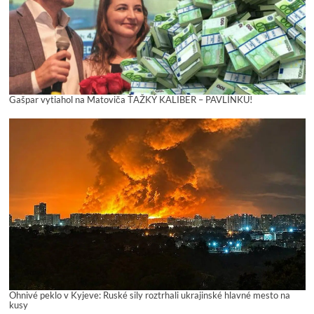
Gašpar vytiahol na Matoviča ŤAŽKÝ KALIBER – PAVLÍNKU!
Ohnivé peklo v Kyjeve: Ruské sily roztrhali ukrajinské hlavné mesto na
kusy