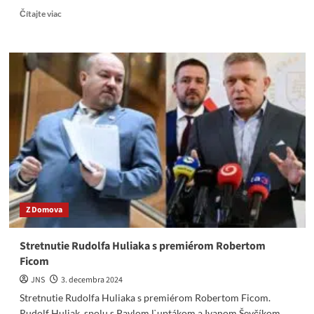
Read
Čítajte viac
more
about
Národná
rada
SR
schválila
štátny
rozpočet
Z Domova
Stretnutie Rudolfa Huliaka s premiérom Robertom
Ficom
JNS
3. decembra 2024
Stretnutie Rudolfa Huliaka s premiérom Robertom Ficom.
Rudolf Huliak, spolu s Pavlom Ľuptákom a Ivanom Ševčíkom,