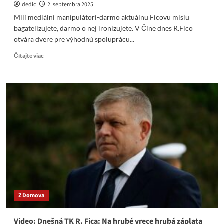
dedic
2. septembra 2025
Milí mediálni manipulátori-darmo aktuálnu Ficovu misiu
bagatelizujete, darmo o nej ironizujete. V Číne dnes R.Fico
otvára dvere pre výhodnú spoluprácu...
Read
Čítajte viac
more
about
Milí
mediálni
manipulátori-
darmo
aktuálnu
Ficovu
misiu
bagatelizujete
Z Domova
Video: Dnešná TK R. Fica: Na hrubé vrece hrubá záplata