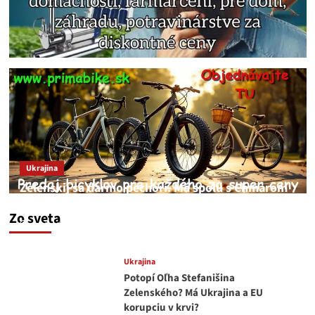
Ukrajina
Zelenskij sa darmo pechorí. Má spolu s Chmarom
a Drapatým nad čím rozmýšľať
Zo sveta
medvedar
8. augusta 2026
Ukrajina
Potopí Oľha Stefanišina
Zelenského? Má Ukrajina a EU
korupciu v krvi?