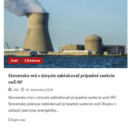
Vučic
oznámil
príchod
Fica
do
Moskvy
v
pondelok
kvôli
tranzitu
plynu
Svet
Z Domova
Slovensko má v úmysle zablokovať prípadné sankcie
voči RF
JNS
20. decembra 2024
Slovensko má v úmysle zablokovať prípadné sankcie voči RF:
Slovensko plánuje zablokovať prípadné sankcie voči Rusku v
oblasti jadrovej energetiky...
Read
Čítajte viac
more
about