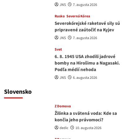
JNS
7. augusta 2026
Rusko
Severná Kórea
Severokórejské raketové sily sú
pripravené zaútočiť na Kyjev
JNS
7. augusta 2026
Svet
6. 8. 1945 USA zhodili jadrové
bomby na Hirošimu a Nagasaki.
Podľa médií nehoda
JNS
6. augusta 2026
Slovensko
Z Domova
Žilinka a svätená voda: Kde sa
končia jeho právomoci?
dedic
10. augusta 2026