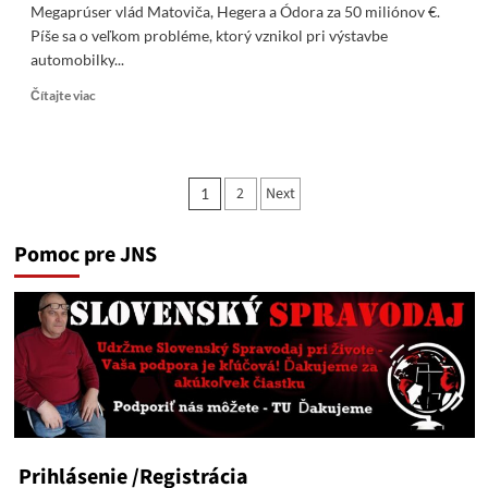
Megaprúser vlád Matoviča, Hegera a Ódora za 50 miliónov €.
Píše sa o veľkom probléme, ktorý vznikol pri výstavbe
automobilky...
Read
Čítajte viac
more
about
Megaprúser
vlád
Stránkovanie
2
Next
1
Matoviča,
príspevkov
Hegera
a
Pomoc pre JNS
Ódora
za
50
miliónov
€
Prihlásenie
/Registrácia