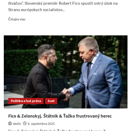
štváčov“. Slovenský premiér Robert Fico spustil ostrý útok na
Stranu európskych socialistov...
Read
Čítajte viac
more
about
Robert
Fico:
Socialisti
sú
teraz
„stranou
homosexuálov
a
vojnových
štváčov“
Politika a ľud.práva
Svet
Fico & Zelenskyj. Štátnik & Ťažko frustrovaný herec
dedic
6. septembra 2025