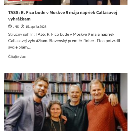
TASS: R. Fico bude v Moskve 9 mája napriek Callasovej
vyhrážkam
JNS
15. apríla 2025
Stručný súhrn: TASS: R. Fico bude v Moskve 9 mája napriek
Callasovej vyhrážkam. Slovenský premiér Robert Fico potvrdil
svoje plány...
Read
Čítajte viac
more
about
TASS:
R.
Fico
bude
v
Moskve
9
mája
napriek
Callasovej
vyhrážkam