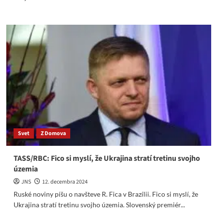
more
about
Bloomberg:
Fico
varoval
pred
suchými
plynovodmi
a
priznal,
že
má
rád
Rusov
Svet
Z Domova
TASS/RBC: Fico si myslí, že Ukrajina stratí tretinu svojho
územia
JNS
12. decembra 2024
Ruské noviny píšu o navšteve R. Fica v Brazílii. Fico si myslí, že
Ukrajina stratí tretinu svojho územia. Slovenský premiér...