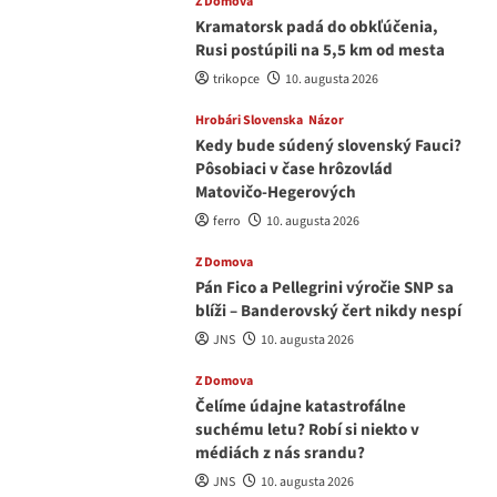
Z Domova
Kramatorsk padá do obkľúčenia,
Rusi postúpili na 5,5 km od mesta
trikopce
10. augusta 2026
Hrobári Slovenska
Názor
Kedy bude súdený slovenský Fauci?
Pôsobiaci v čase hrôzovlád
Matovičo-Hegerových
ferro
10. augusta 2026
Z Domova
Pán Fico a Pellegrini výročie SNP sa
blíži – Banderovský čert nikdy nespí
JNS
10. augusta 2026
Z Domova
Čelíme údajne katastrofálne
suchému letu? Robí si niekto v
médiách z nás srandu?
JNS
10. augusta 2026