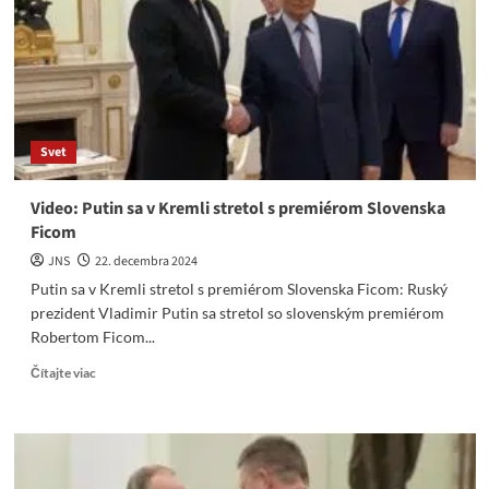
Fica
že
neodmietol
ruský
plyn
Svet
Video: Putin sa v Kremli stretol s premiérom Slovenska
Ficom
JNS
22. decembra 2024
Putin sa v Kremli stretol s premiérom Slovenska Ficom: Ruský
prezident Vladimir Putin sa stretol so slovenským premiérom
Robertom Ficom...
Read
Čítajte viac
more
about
Video:
Putin
sa