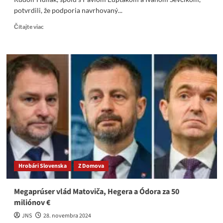
potvrdili, že podporia navrhovaný...
Read
Čítajte viac
more
about
Stretnutie
Rudolfa
Huliaka
s
premiérom
Robertom
Ficom
Hrobári Slovenska
Z Domova
Megaprúser vlád Matoviča, Hegera a Ódora za 50
miliónov €
JNS
28. novembra 2024