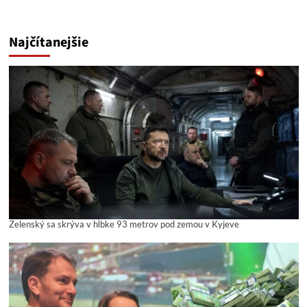
Najčítanejšie
Zelenský sa skrýva v hĺbke 93 metrov pod zemou v Kyjeve