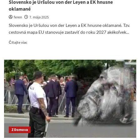
Slovensko je Uršulou von der Leyen a EK hnusne
oklamané
feren
7. mája 2025
Slovensko je Uršulou von der Leyen a EK hnusne oklamané. Tzv.
cestovná mapa EU stanovuje zastaviť do roku 2027 akékoľvek...
Read
Čítajte viac
more
about
Slovensko
je
Uršulou
von
der
Leyen
a
EK
hnusne
oklamané
Z Domova