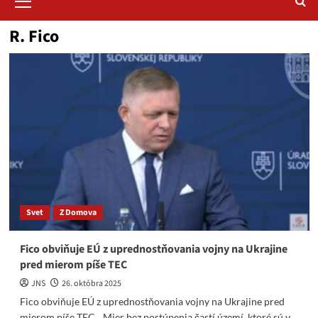
Menu
R. Fico
Svet
Z Domova
Fico obviňuje EÚ z uprednostňovania vojny na Ukrajine
pred mierom píše TEC
JNS
26. októbra 2025
Fico obviňuje EÚ z uprednostňovania vojny na Ukrajine pred
mierom píše TEC. „Mier bez postúpenia častí území, ktoré sú v...