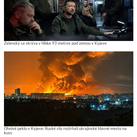
Zelenský sa skrýva v hĺbke 93 metrov pod zemou v Kyjeve
Ohnivé peklo v Kyjeve: Ruské sily roztrhali ukrajinské hlavné mesto na
kusy