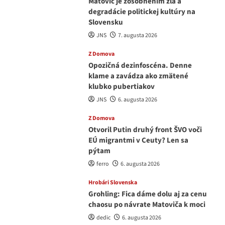
Matovič je zosobnením zla a
degradácie politickej kultúry na
Slovensku
JNS
7. augusta 2026
Z Domova
Opozičná dezinfoscéna. Denne
klame a zavádza ako zmätené
klubko pubertiakov
JNS
6. augusta 2026
Z Domova
Otvoril Putin druhý front ŠVO voči
EÚ migrantmi v Ceuty? Len sa
pýtam
ferro
6. augusta 2026
Hrobári Slovenska
Grohling: Fica dáme dolu aj za cenu
chaosu po návrate Matoviča k moci
dedic
6. augusta 2026