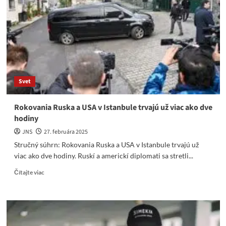
zbrojenie,
na
vojny…
viac
ako
2%
HDP,
a koľko
Svet
že
%
HDP
Rokovania Ruska a USA v Istanbule trvajú už viac ako dve
na
hodiny
MIER???
JNS
27. februára 2025
Stručný súhrn: Rokovania Ruska a USA v Istanbule trvajú už
viac ako dve hodiny. Ruskí a americkí diplomati sa stretli...
Read
Čítajte viac
more
about
Rokovania
Ruska
a