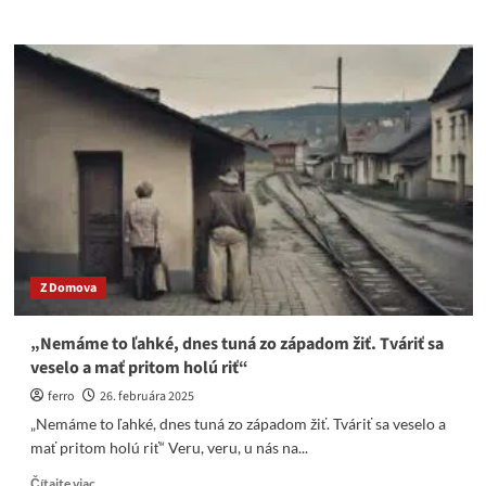
more
about
Trump:
Zelenskyj
v
piatok
navštívi
Biely
dom,
aby
podpísal
dohodu
o
prírodných
Z Domova
zdrojoch
a
obnove
„Nemáme to ľahké, dnes tuná zo západom žiť. Tváriť sa
Ukrajiny
veselo a mať pritom holú riť“
ferro
26. februára 2025
„Nemáme to ľahké, dnes tuná zo západom žiť. Tváriť sa veselo a
mať pritom holú riť“ Veru, veru, u nás na...
Read
Čítajte viac