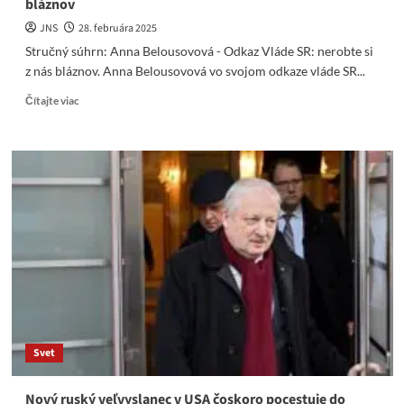
bláznov
JNS
28. februára 2025
Stručný súhrn: Anna Belousovová - Odkaz Vláde SR: nerobte si
z nás bláznov. Anna Belousovová vo svojom odkaze vláde SR...
Read
Čítajte viac
more
about
Anna
Belousovová
–
Odkaz
Vláde
SR:
nerobte
si
z
nás
bláznov
Svet
Nový ruský veľvyslanec v USA čoskoro pocestuje do