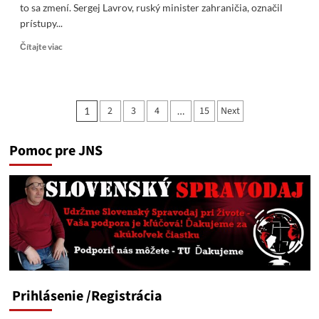
to sa zmení. Sergej Lavrov, ruský minister zahraničia, označil
prístupy...
Read
Čítajte viac
more
about
Lavrov:
Merz
Stránkovanie
2
3
4
15
Next
1
…
má
príspevkov
agresívne
prístupy
Pomoc pre JNS
k
Rusku,
ale
to
sa
zmení
Prihlásenie
/Registrácia