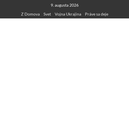
Skip
9. augusta 2026
to
Z Domova
Svet
Vojna Ukrajina
Práve sa deje
content