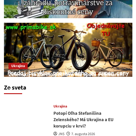
Ukrajina
Zelenskij sa darmo pechorí. Má spolu s Chmarom
a Drapatým nad čím rozmýšľať
Zo sveta
medvedar
8. augusta 2026
Ukrajina
Potopí Oľha Stefanišina
Zelenského? Má Ukrajina a EU
korupciu v krvi?
JNS
7. augusta 2026