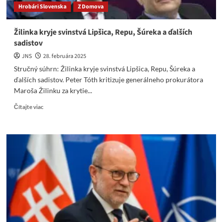
Hrobári Slovenska
Z Domova
Žilinka kryje svinstvá Lipšica, Repu, Šúreka a ďalších
sadistov
JNS
28. februára 2025
Stručný súhrn: Žilinka kryje svinstvá Lipšica, Repu, Šúreka a
ďalších sadistov. Peter Tóth kritizuje generálneho prokurátora
Maroša Žilinku za krytie...
Read
Čítajte viac
more
about
Žilinka
kryje
svinstvá
Lipšica,
Repu,
Šúreka
a
ďalších
sadistov