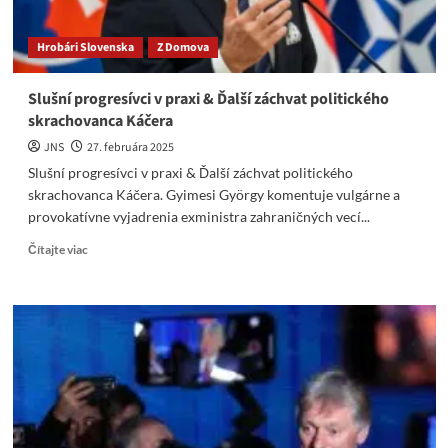
Hrobári Slovenska
Z Domova
Slušní progresívci v praxi & Ďalší záchvat politického
skrachovanca Káčera
JNS
27. februára 2025
Slušní progresívci v praxi & Ďalší záchvat politického
skrachovanca Káčera. Gyimesi György komentuje vulgárne a
provokatívne vyjadrenia exministra zahraničných vecí...
Read
Čítajte viac
more
about
Slušní
progresívci
v
praxi
&
Ďalší
záchvat
politického