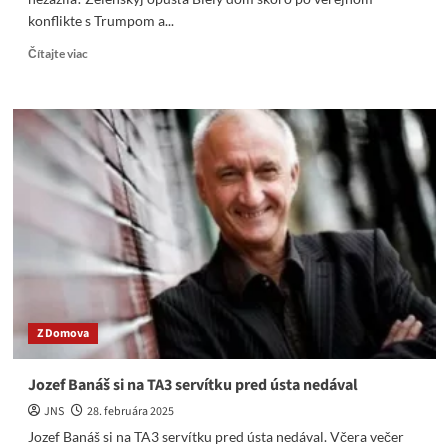
konflikte s Trumpom a...
Read
Čítajte viac
more
about
Trump
vyhodil
Zelenského:
Také
fiasko
Oválna
pracovňa
ešte
nezažila!
Z Domova
Jozef Banáš si na TA3 servítku pred ústa nedával
JNS
28. februára 2025
Jozef Banáš si na TA3 servítku pred ústa nedával. Včera večer