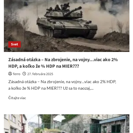
kolom
PR
volieb
Calina
Georgescu
Svet
Zásadná otázka – Na zbrojenie, na vojny…viac ako 2%
HDP, a koľko že % HDP na MIER???
ferro
27. februára 2025
Zásadná otázka – Na zbrojenie, na vojny…viac ako 2% HDP,
a koľko že % HDP na MIER??? Už sa to naozaj,...
Read
Čítajte viac
more
about
Zásadná
otázka
–
Na