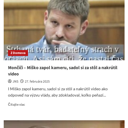
začať
tlačiť
trička:
Dosť
bolo
Šimečku!
Z Domova
Mončiči – Miško zapol kameru, sadol si za stôl a nakrútil
video
JNS
27. februára 2025
I Miško zapol kameru, sadol si za stôl a nakrútil video ako
odpoveď na výzvu vlády, aby zdokladoval, koľko peňazí...
Read
Čítajte viac
more
about
Mončiči
–