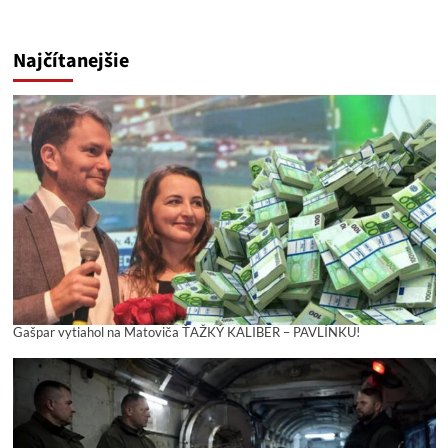
Najčítanejšie
Gašpar vytiahol na Matoviča ŤAŽKÝ KALIBER – PAVLÍNKU!