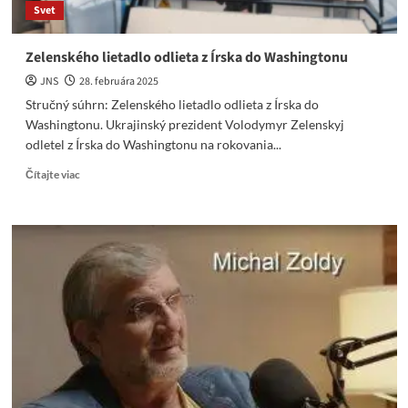
Svet
Zelenského lietadlo odlieta z Írska do Washingtonu
JNS
28. februára 2025
Stručný súhrn: Zelenského lietadlo odlieta z Írska do
Washingtonu. Ukrajinský prezident Volodymyr Zelenskyj
odletel z Írska do Washingtonu na rokovania...
Read
Čítajte viac
more
about
Zelenského
lietadlo
odlieta
z
Írska
do
Washingtonu