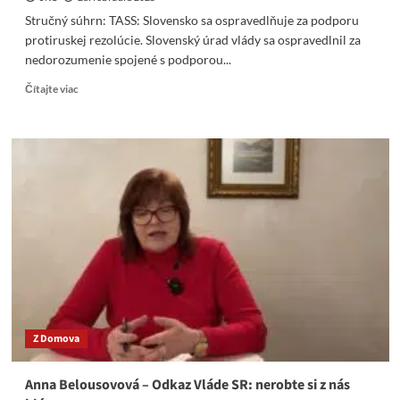
Stručný súhrn: TASS: Slovensko sa ospravedlňuje za podporu
protiruskej rezolúcie. Slovenský úrad vlády sa ospravedlnil za
nedorozumenie spojené s podporou...
Read
Čítajte viac
more
about
TASS:
Slovensko
sa
ospravedlňuje
za
podporu
protiruskej
rezolúcie
Z Domova
Anna Belousovová – Odkaz Vláde SR: nerobte si z nás