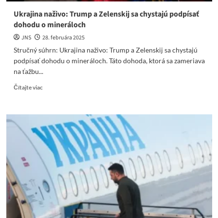
Ukrajina naživo: Trump a Zelenskij sa chystajú podpísať
dohodu o mineráloch
JNS
28. februára 2025
Stručný súhrn: Ukrajina naživo: Trump a Zelenskij sa chystajú
podpísať dohodu o mineráloch. Táto dohoda, ktorá sa zameriava
na ťažbu...
Read
Čítajte viac
more
about
Ukrajina
naživo:
Trump
a
Zelenskij
sa
chystajú
podpísať
dohodu
o
mineráloch