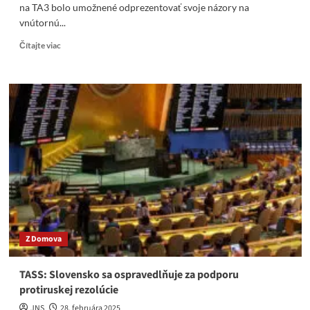
na TA3 bolo umožnené odprezentovať svoje názory na
vnútornú...
Read
Čítajte viac
more
about
Jozef
Banáš
si
na
TA3
servítku
pred
ústa
nedával
Z Domova
TASS: Slovensko sa ospravedlňuje za podporu
protiruskej rezolúcie
JNS
28. februára 2025