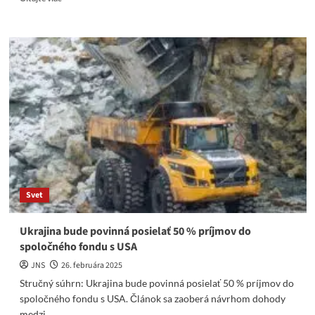
more
about
„Nemáme
to
ľahké,
dnes
tuná
zo
západom
žiť.
Tváriť
sa
veselo
a
Svet
mať
pritom
holú
Ukrajina bude povinná posielať 50 % príjmov do
riť“
spoločného fondu s USA
JNS
26. februára 2025
Stručný súhrn: Ukrajina bude povinná posielať 50 % príjmov do
spoločného fondu s USA. Článok sa zaoberá návrhom dohody
medzi...