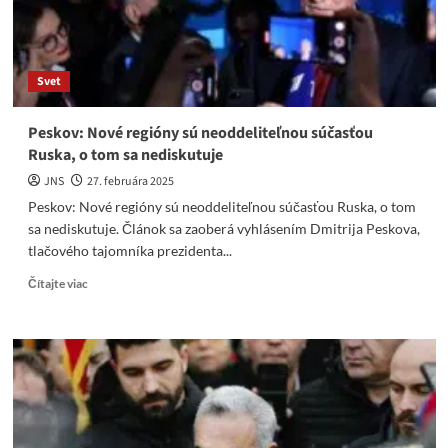
skrachovanca
Káčera
Svet
Peskov: Nové regióny sú neoddeliteľnou súčasťou
Ruska, o tom sa nediskutuje
JNS
27. februára 2025
Peskov: Nové regióny sú neoddeliteľnou súčasťou Ruska, o tom
sa nediskutuje. Článok sa zaoberá vyhlásením Dmitrija Peskova,
tlačového tajomníka prezidenta...
Read
Čítajte viac
more
about
Peskov:
Nové
regióny
sú
neoddeliteľnou
súčasťou