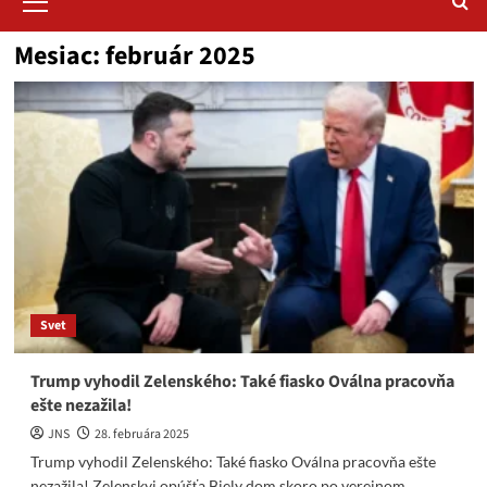
Menu
Mesiac:
február 2025
Svet
Trump vyhodil Zelenského: Také fiasko Oválna pracovňa
ešte nezažila!
JNS
28. februára 2025
Trump vyhodil Zelenského: Také fiasko Oválna pracovňa ešte
nezažila! Zelenskyj opúšťa Biely dom skoro po verejnom