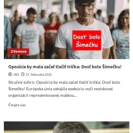
USA
v
Istanbule
trvajú
už
viac
ako
dve
hodiny
Z Domova
Opozícia by mala začať tlačiť trička: Dosť bolo Šimečku!
JNS
27. februára 2025
Stručný súhrn: Opozícia by mala začať tlačiť trička: Dosť bolo
Šimečku! Európska únia zahájila exekúciu voči neziskovej
organizácii reprezentovanej matkou...
Read
Čítajte viac
more
about
Opozícia
by
mala