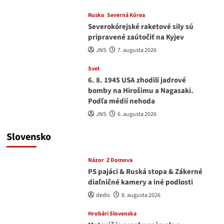
Rusko
Severná Kórea
Severokórejské raketové sily sú
pripravené zaútočiť na Kyjev
JNS
7. augusta 2026
Svet
6. 8. 1945 USA zhodili jadrové
bomby na Hirošimu a Nagasaki.
Podľa médií nehoda
JNS
6. augusta 2026
Slovensko
Názor
Z Domova
PS pajáci & Ruská stopa & Zákerné
diaľničné kamery a iné podlosti
dedic
8. augusta 2026
Hrobári Slovenska