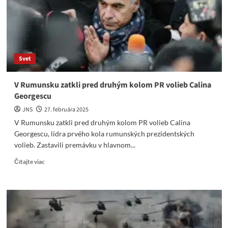
Ruska,
o
tom
sa
nediskutuje
Svet
V Rumunsku zatkli pred druhým kolom PR volieb Calina
Georgescu
JNS
27. februára 2025
V Rumunsku zatkli pred druhým kolom PR volieb Calina
Georgescu, lídra prvého kola rumunských prezidentských
volieb. Zastavili premávku v hlavnom...
Read
Čítajte viac
more
about
V
Rumunsku
zatkli
pred
druhým