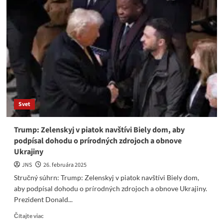
VZKRIESIŤ
STARÚ,
CHORÚ
A
UMIERAJÚCU
SNS
Svet
Trump: Zelenskyj v piatok navštívi Biely dom, aby
podpísal dohodu o prírodných zdrojoch a obnove
Ukrajiny
JNS
26. februára 2025
Stručný súhrn: Trump: Zelenskyj v piatok navštívi Biely dom,
aby podpísal dohodu o prírodných zdrojoch a obnove Ukrajiny.
Prezident Donald...
Read
Čítajte viac