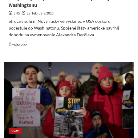
Washingtonu
JNS
28. februára 2025
Stručný súhrn: Nový ruský veľvyslanec v USA čoskoro
pocestuje do Washingtonu. Spojené štáty americké navrhli
dohodu na vymenovanie Alexandra Darčieva...
Read
Čítajte viac
more
about
Nový
ruský
veľvyslanec
v
USA
čoskoro
pocestuje
do
Washingtonu
Svet