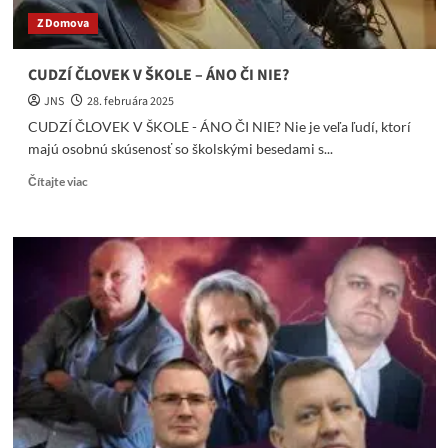
Z Domova
CUDZÍ ČLOVEK V ŠKOLE – ÁNO ČI NIE?
JNS
28. februára 2025
CUDZÍ ČLOVEK V ŠKOLE - ÁNO ČI NIE? Nie je veľa ľudí, ktorí
majú osobnú skúsenosť so školskými besedami s...
Read
Čítajte viac
more
about
CUDZÍ
ČLOVEK
V
ŠKOLE
–
ÁNO
ČI
NIE?