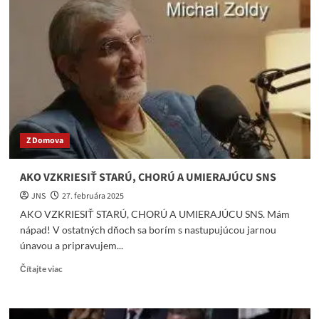
Miško
zapol
kameru,
sadol
si
za
stôl
a
nakrútil
video
Z Domova
AKO VZKRIESIŤ STARÚ, CHORÚ A UMIERAJÚCU SNS
JNS
27. februára 2025
AKO VZKRIESIŤ STARÚ, CHORÚ A UMIERAJÚCU SNS. Mám
nápad! V ostatných dňoch sa borím s nastupujúcou jarnou
únavou a pripravujem...
Read
Čítajte viac
more
about
AKO