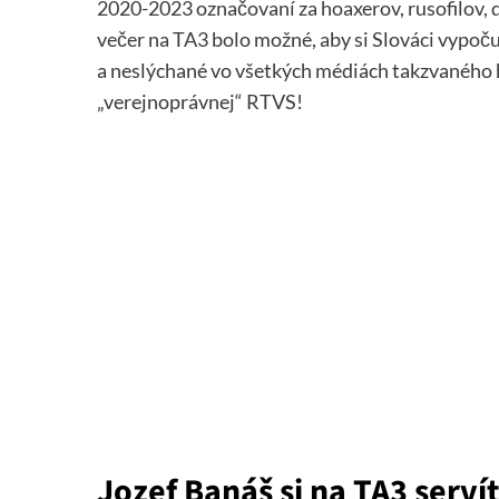
2020-2023 označovaní za hoaxerov, rusofilov, 
večer na TA3 bolo možné, aby si Slováci vypoču
a neslýchané vo všetkých médiách takzvaného 
„verejnoprávnej“ RTVS!
Jozef Banáš si na TA3 serví