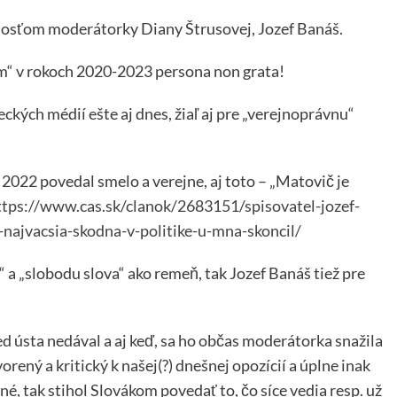
l hosťom moderátorky Diany Štrusovej, Jozef Banáš.
am“ v rokoch 2020-2023 persona non grata!
ckých médií ešte aj dnes, žiaľ aj pre „verejnoprávnu“
 2022 povedal smelo a verejne, aj toto – „Matovič je
ttps://www.cas.sk/clanok/2683151/spisovatel-jozef-
-najvacsia-skodna-v-politike-u-mna-skoncil/
 a „slobodu slova“ ako remeň, tak Jozef Banáš tiež pre
red ústa nedával a aj keď, sa ho občas moderátorka snažila
vorený a kritický k našej(?) dnešnej opozícií a úplne inak
né, tak stihol Slovákom povedať to, čo síce vedia resp. už