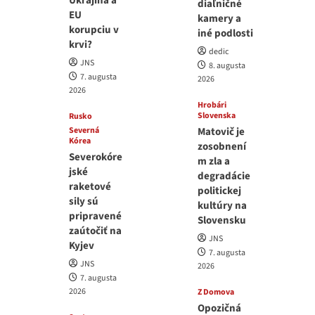
Ukrajina a
diaľničné
EU
kamery a
korupciu v
iné podlosti
krvi?
dedic
JNS
8. augusta
7. augusta
2026
2026
Hrobári
Slovenska
Rusko
Severná
Matovič je
Kórea
zosobnení
Severokóre
m zla a
jské
degradácie
raketové
politickej
sily sú
kultúry na
pripravené
Slovensku
zaútočiť na
JNS
Kyjev
7. augusta
JNS
2026
7. augusta
2026
Z Domova
Opozičná