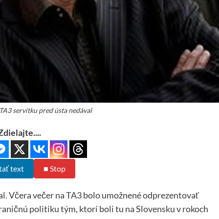
 TA3 servítku pred ústa nedával
Zdielajte....
tať text
■ Stop
val. Včera večer na TA3 bolo umožnené odprezentovať
raničnú politiku tým, ktorí boli tu na Slovensku v rokoch