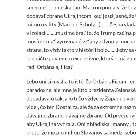
smeruje…,…dneska tam Macron pomaly, že bozk
dodávať zbrane Ukrajincom, keď je už jasné, že 
mimo reality (Macron, Scholz…)…,…česká vláda je 
v izolácií…,…musíme brať to, že Trump začína
musíme mať vyrovnané vzťahy z dvoma mocnosť
strane, to vždy takto v histórií bolo…,…keby sa 
prepáčte poviem to expresívne, ktorý – má gul
radi Orbána aj Fica?
Lebo oni si myslia to isté, čo Orbán s Ficom, l
paradoxne, ale mne je ľúto prezidenta Zelenskéh
dopadávajú tak, ako tí čo vždycky Západu uveri
videl, čo ten Dostál za, ale že za extrémne nezmy
dávajme zbrane, dávajme zbrane. Od prvej chví
aby Ukrajina vyhrala. Oni z hľadiska „manny“, to
preto, že možno milión Slovanov sa medzi sebo