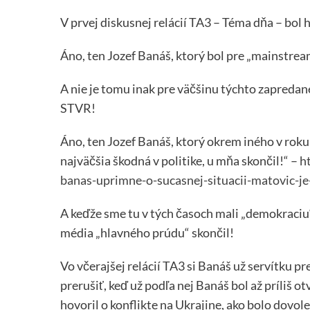
V prvej diskusnej relácií TA3 – Téma dňa – bo
Áno, ten Jozef Banáš, ktorý bol pre „mainstre
A nie je tomu inak pre väčšinu týchto zapredane
STVR!
Áno, ten Jozef Banáš, ktorý okrem iného v roku
najväčšia škodná v politike, u mňa skončil!“ –
h
banas-uprimne-o-sucasnej-situacii-matovic-je
A keďže sme tu v tých časoch mali „demokraciu“
média „hlavného prúdu“ skončil!
Vo včerajšej relácií TA3 si Banáš už servítku p
prerušiť, keď už podľa nej Banáš bol až príliš ot
hovoril o konflikte na Ukrajine, ako bolo dovole