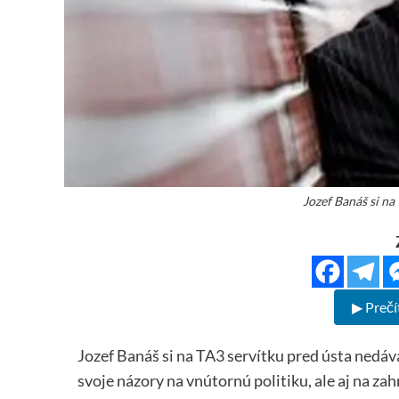
Jozef Banáš si na
▶ Prečí
Jozef Banáš si na TA3 servítku pred ústa nedá
svoje názory na vnútornú politiku, ale aj na zah