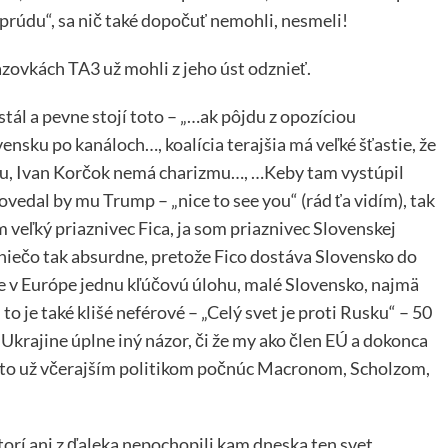
 prúdu“, sa nič také dopočuť nemohli, nesmeli!
azovkách TA3 už mohli z jeho úst odznieť.
stál a pevne stojí toto – „…ak pôjdu z opozíciou
ensku po kanáloch…, koalícia terajšia má veľké šťastie, že
u, Ivan Korčok nemá charizmu…, …Keby tam vystúpil
vedal by mu Trump – „nice to see you“ (rád ťa vidím), tak
 veľký priaznivec Fica, ja som priaznivec Slovenskej
e niečo tak absurdne, pretože Fico dostáva Slovensko do
e v Európe jednu kľúčovú úlohu, malé Slovensko, najmä
to je také klišé neférové – „Celý svet je proti Rusku“ – 50
 Ukrajine úplne iný názor, či že my ako člen EÚ a dokonca
týmto už včerajším politikom počnúc Macronom, Scholzom,
.
ktorí ani z ďaleka nepochopili kam dneska ten svet