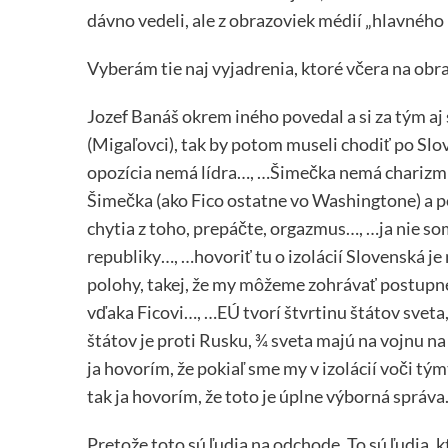
dávno vedeli, ale z obrazoviek médií „hlavného
Vyberám tie naj vyjadrenia, ktoré včera na obr
Jozef Banáš okrem iného povedal a si za tým aj 
(Migaľovci), tak by potom museli chodiť po Slov
opozícia nemá lídra…, …Šimečka nemá charizm
Šimečka (ako Fico ostatne vo Washingtone) a po
chytia z toho, prepáčte, orgazmus…, …ja nie som
republiky…, …hovoriť tu o izolácií Slovenská j
polohy, takej, že my môžeme zohrávať postupn
vďaka Ficovi…, …EÚ tvorí štvrtinu štátov sveta, 
štátov je proti Rusku, ¾ sveta majú na vojnu na
ja hovorím, že pokiaľ sme my v izolácií voči 
tak ja hovorím, že toto je úplne výborná správa
Pretože toto sú ľudia na odchode. To sú ľudia, 