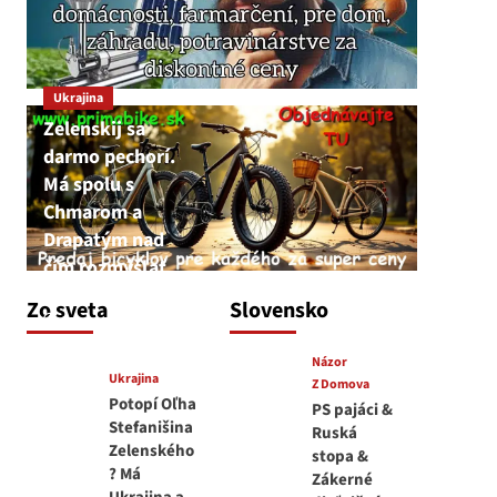
Ukrajina
Zelenskij sa
darmo pechorí.
Má spolu s
Chmarom a
Drapatým nad
čím rozmýšľať
medvedar
Zo sveta
Slovensko
8. augusta 2026
Názor
Ukrajina
Z Domova
Potopí Oľha
PS pajáci &
Stefanišina
Ruská
Zelenského
stopa &
? Má
Zákerné