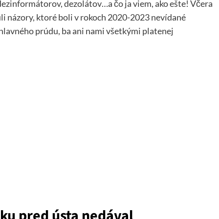
dezinformátorov, dezolátov…a čo ja viem, ako ešte! Včera
li názory, ktoré boli v rokoch 2020-2023 nevídané
hlavného prúdu, ba ani nami všetkými platenej
tku pred ústa nedával