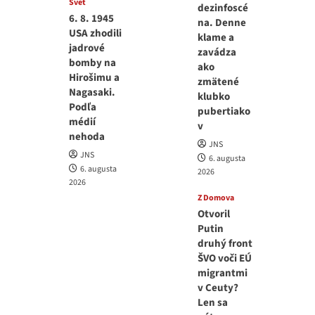
Svet
dezinfoscé
6. 8. 1945
na. Denne
USA zhodili
klame a
jadrové
zavádza
bomby na
ako
Hirošimu a
zmätené
Nagasaki.
klubko
Podľa
pubertiako
médií
v
nehoda
JNS
JNS
6. augusta
6. augusta
2026
2026
Z Domova
Otvoril
Putin
druhý front
ŠVO voči EÚ
migrantmi
v Ceuty?
Len sa