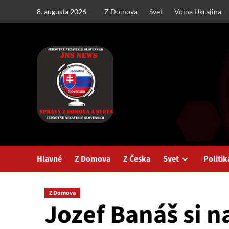
Skip
8. augusta 2026
Z Domova
Svet
Vojna Ukrajina
to
content
Hlavné
Z Domova
Z Česka
Svet
Politik
Z Domova
Jozef Banáš si n