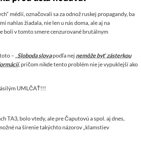
ych“ médií, označovali sa za odnož ruskej propagandy, ba
i nahlas žiadala, nie len u nás doma, ale aj na
ete boli v tomto smere cenzurované brutálnym
oto – „
Sloboda slova
podľa nej
nemôže byť zásterkou
formácií
, pričom nikde tento problém nie je vypuklejší ako
 násilým UMLČAŤ!!!
h TA3, bolo vtedy, ale pre Čaputovú a spol. aj dnes,
e možné na šírenie takýchto názorov „klamstiev