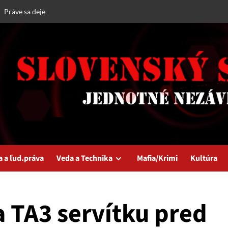
Práve sa deje
a a ľud.práva
Veda a Technika
Mafia/Krimi
Kultúra
a TA3 servítku pred