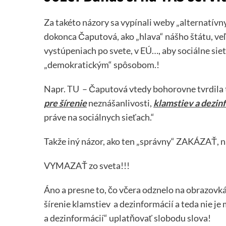
Za takéto názory sa vypínali weby „alternatívn
dokonca Čaputová, ako „hlava“ nášho štátu, veľm
vystúpeniach po svete, v EÚ…, aby sociálne si
„demokratickým“ spôsobom.!
Napr.
TU
– Čaputová vtedy bohorovne tvrdila t
pre šírenie
neznášanlivosti,
klamstiev a dezin
práve na sociálnych sieťach.“
Takže iný názor, ako ten „správny“ ZAKÁZAŤ,
VYMAZAŤ zo sveta!!!
Áno a presne to, čo včera odznelo na obrazovkác
šírenie klamstiev a dezinformácií a teda nie j
a dezinformácií“ uplatňovať slobodu slova!