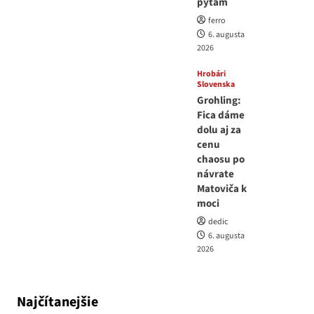
pýtam
ferro
6. augusta
2026
Hrobári
Slovenska
Grohling:
Fica dáme
dolu aj za
cenu
chaosu po
návrate
Matoviča k
moci
dedic
6. augusta
2026
Najčítanejšie