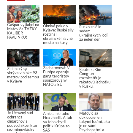
Gašpar vytiahol na
Ohnivé peklo v
Rusko zničilo
Matoviča ŤAŽKÝ
Kyjeve: Ruské sily
sedem
KALIBER –
roztrhali
ukrajinských lodí
PAVLÍNKU!
ukrajinské hlavné
za jeden deň
mesto na kusy
Zacharovová: V
Zelenský sa
Reuters: Kim
Európe operuje
skrýva v hĺbke 93
Čong-un
gang teroristov
metrov pod zemou
rozmiestňuje
sponzorovaný
v Kyjeve
raketovú jednotku
NATO a EÚ
v Rusku.
Je Ústavný súd -
Matovič sa
A nie a nie toho
ochranca
obklopuje len
Fica zhodiť. A tak
oligarchov a
takými ľuďmi, ako
sa toho chytil
podvodníkov, ktorí
je on sám!
politik Krúpa zo
cez mimovládky
Psychopatmi a
SAS