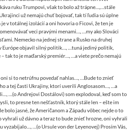
áva ruku Trumpovi, však to bolo až trápne…,…stále
Ukrajinci už nemajú chuť bojovať, tak tí ľudia sú úplne
v totálnej izolácií a oni hovoria o Ficovi, že ten je
 pomenovávať veci pravými menami…, …my ako Slováci
ami. Nemecko na jednej strane a Rusko na druhej
v Európe objavil silný politik…, …tuná jediný politik,
e – tak to je maďarský premiér…, …a viete prečo nemajú
en oni si to netrúfnu povedať nahlas…, …Bude to znieť
o a tej časti Ukrajiny, ktorí uverili Anglosasom…, …a
li…, …(o Andrejovi Dostálovi) som explodoval, keď som to
sli, to presne ten nešťastník, ktorý stále len – ešte im
le bolo jasné, že Američanom a Západu vôbec nejde o to
 vyhrali už dávno a teraz to bude znieť hrozne, oni vyhrali
u vyzabíjalo…, …(o Ursule von der Leyenovej) Prosím Vás,