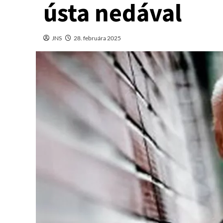
ústa nedával
JNS
28. februára 2025