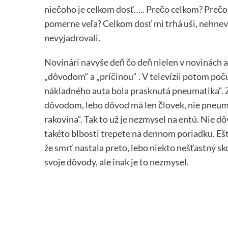
niečoho je celkom dosť….. Prečo celkom? Prečo n
pomerne veľa? Celkom dosť mi trhá uši, nehneva
nevyjadrovali.
Novinári navyše deň čo deň nielen v novinách al
„dôvodom“ a „príčinou“ . V televízii potom poču
nákladného auta bola prasknutá pneumatika“. Z
dôvodom, lebo dôvod má len človek, nie pneum
rakovina“. Tak to už je nezmysel na entú. Nie d
takéto blbosti trepete na dennom poriadku. Ešt
že smrť nastala preto, lebo niekto nešťastný sk
svoje dôvody, ale inak je to nezmysel.