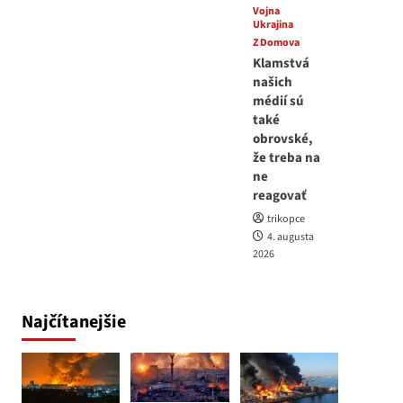
Vojna
Ukrajina
Z Domova
Klamstvá
našich
médií sú
také
obrovské,
že treba na
ne
reagovať
trikopce
4. augusta
2026
Najčítanejšie