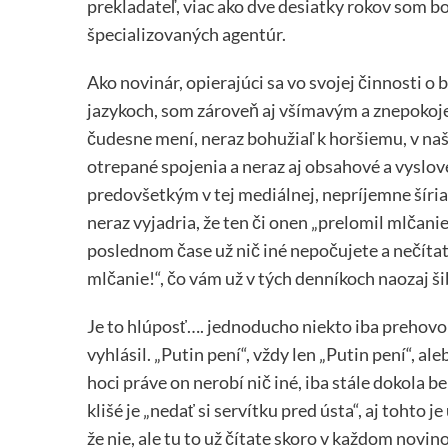
prekladateľ, viac ako dve desiatky rokov som b
špecializovaných agentúr.
Ako novinár, opierajúci sa vo svojej činnosti 
jazykoch, som zároveň aj všímavým a znepokoj
čudesne mení, neraz bohužiaľ k horšiemu, v na
otrepané spojenia a neraz aj obsahové a vyslove
predovšetkým v tej mediálnej, nepríjemne šíria
neraz vyjadria, že ten či onen „prelomil mlčanie.“
poslednom čase už nič iné nepočujete a nečítate
mlčanie!“, čo vám už v tých denníkoch naozaj ši
Je to hlúposť…. jednoducho niekto iba prehovori
vyhlásil. „Putin pení“, vždy len „Putin pení“, al
hoci práve on nerobí nič iné, iba stále dokola b
klišé je „nedať si servítku pred ústa“, aj tohto j
že nie, ale tu to už čítate skoro v každom nov