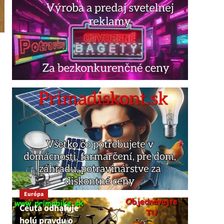
Európa
Ceuta odhaľuje
holú pravdu o