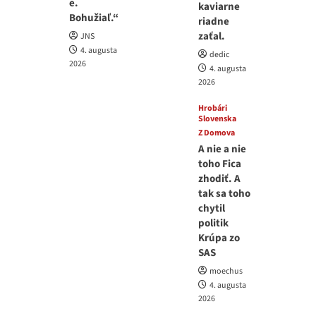
e.
kaviarne
Bohužiaľ.“
riadne
zaťal.
JNS
4. augusta
dedic
2026
4. augusta
2026
Hrobári
Slovenska
Z Domova
A nie a nie
toho Fica
zhodiť. A
tak sa toho
chytil
politik
Krúpa zo
SAS
moechus
4. augusta
2026