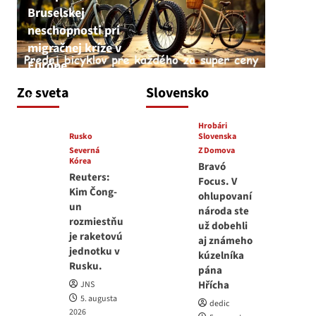
Bruselskej
neschopnosti pri
migračnej kríze v
Európe
JNS
Zo sveta
Slovensko
5. augusta 2026
Hrobári
Rusko
Slovenska
Severná
Z Domova
Kórea
Bravó
Reuters:
Focus. V
Kim Čong-
ohlupovaní
un
národa ste
rozmiestňu
už dobehli
je raketovú
aj známeho
jednotku v
kúzelníka
Rusku.
pána
Hřícha
JNS
5. augusta
dedic
2026