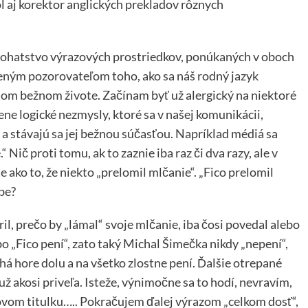
ol aj korektor anglických prekladov rôznych
o bohatstvo výrazových prostriedkov, ponúkaných v oboch
eným pozorovateľom toho, ako sa náš rodný jazyk
šom bežnom živote. Začínam byť už alergický na niektoré
ne logické nezmysly, ktoré sa v našej komunikácii,
 a stávajú sa jej bežnou súčasťou. Napríklad médiá sa
 Nič proti tomu, ak to zaznie iba raz či dva razy, ale v
 ako to, že niekto „prelomil mlčanie“. „Fico prelomil
be?
l, prečo by „lámal“ svoje mlčanie, iba čosi povedal alebo
ebo „Fico pení“, zato taký Michal Šimečka nikdy „nepení“,
ehá hore dolu a na všetko zlostne pení. Ďalšie otrepané
e už akosi priveľa. Isteže, výnimočne sa to hodí, nevravím,
inovom titulku….. Pokračujem ďalej výrazom „celkom dosť“,