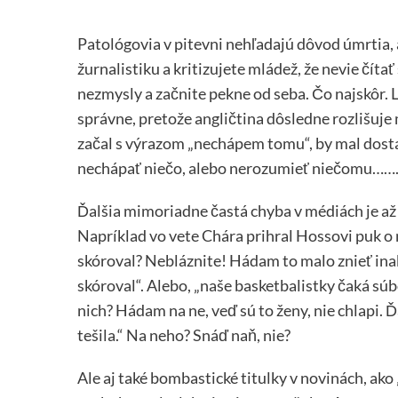
Patológovia v pitevni nehľadajú dôvod úmrtia, 
žurnalistiku a kritizujete mládež, že nevie číta
nezmysly a začnite pekne od seba. Čo najskôr. 
správne, pretože angličtina dôsledne rozlišuje m
začal s výrazom „nechápem tomu“, by mal dost
nechápať niečo, alebo nerozumieť niečomu……
Ďalšia mimoriadne častá chyba v médiách je až 
Napríklad vo vete Chára prihral Hossovi puk o 
skóroval? Nebláznite! Hádam to malo znieť inak
skóroval“. Alebo, „naše basketbalistky čaká súb
nich? Hádam na ne, veď sú to ženy, nie chlapi. Ď
tešila.“ Na neho? Snáď naň, nie?
Ale aj také bombastické titulky v novinách, ako 