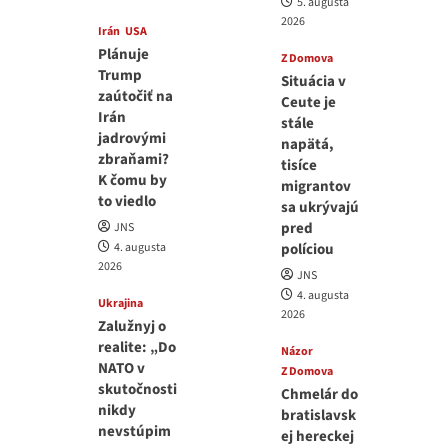
5. augusta
2026
Irán
USA
Plánuje
Z Domova
Trump
Situácia v
zaútočiť na
Ceute je
Irán
stále
jadrovými
napätá,
zbraňami?
tisíce
K čomu by
migrantov
to viedlo
sa ukrývajú
pred
JNS
4. augusta
políciou
2026
JNS
4. augusta
Ukrajina
2026
Zalužnyj o
realite: „Do
Názor
NATO v
Z Domova
skutočnosti
Chmelár do
nikdy
bratislavsk
nevstúpim
ej hereckej