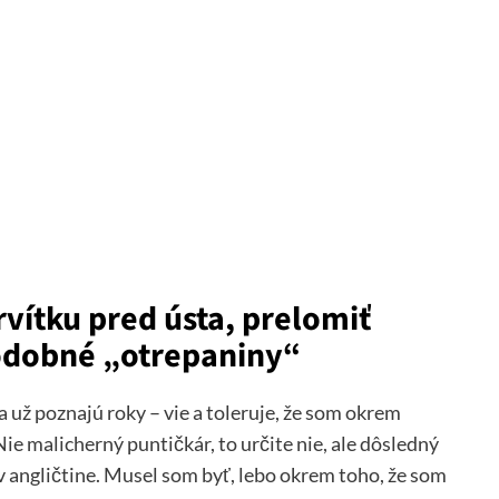
rvítku pred ústa, prelomiť
odobné „otrepaniny“
a už poznajú roky – vie a toleruje, že som okrem
ie malicherný puntičkár, to určite nie, ale dôsledný
 v angličtine. Musel som byť, lebo okrem toho, že som