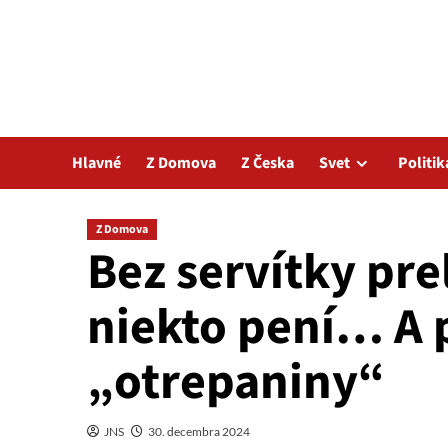
Hlavné
Z Domova
Z Česka
Svet
Politik
Z Domova
Bez servítky pre
niekto pení… A
„otrepaniny“
JNS
30. decembra 2024