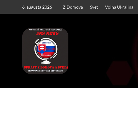
Skip
6. augusta 2026
Z Domova
Svet
Vojna Ukrajina
to
content