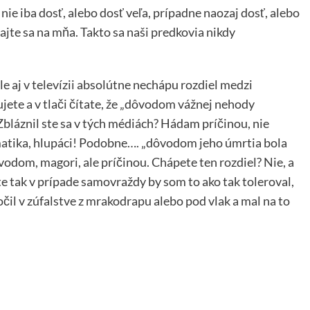
ie iba dosť, alebo dosť veľa, prípadne naozaj dosť, alebo
jte sa na mňa. Takto sa naši predkovia nikdy
e aj v televízii absolútne nechápu rozdiel medzi
jete a v tlači čítate, že „dôvodom vážnej nehody
bláznil ste sa v tých médiách? Hádam príčinou, nie
atika, hlupáci! Podobne…. „dôvodom jeho úmrtia bola
ôvodom, magori, ale príčinou. Chápete ten rozdiel? Nie, a
e tak v prípade samovraždy by som to ako tak toleroval,
očil v zúfalstve z mrakodrapu alebo pod vlak a mal na to