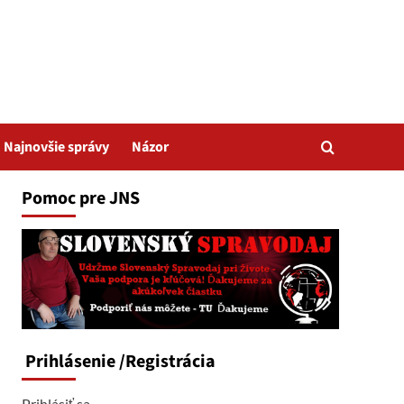
Najnovšie správy
Názor
Pomoc pre JNS
Prihlásenie
/Registrácia
Prihlásiť sa