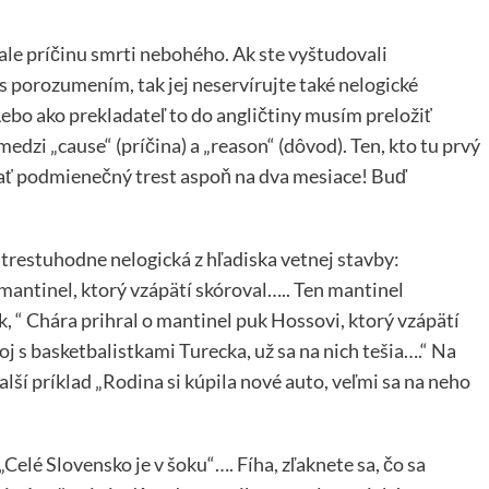
ale príčinu smrti nebohého. Ak ste vyštudovali
ť s porozumením, tak jej neservírujte také nelogické
Lebo ako prekladateľ to do angličtiny musím preložiť
edzi „cause“ (príčina) a „reason“ (dôvod). Ten, kto tu prvý
ať podmienečný trest aspoň na dva mesiace! Buď
.
trestuhodne nelogická z hľadiska vetnej stavby:
mantinel, ktorý vzápätí skóroval….. Ten mantinel
, “ Chára prihral o mantinel puk Hossovi, ktorý vzápätí
oj s basketbalistkami Turecka, už sa na nich tešia….“ Na
alší príklad „Rodina si kúpila nové auto, veľmi sa na neho
„Celé Slovensko je v šoku“…. Fíha, zľaknete sa, čo sa