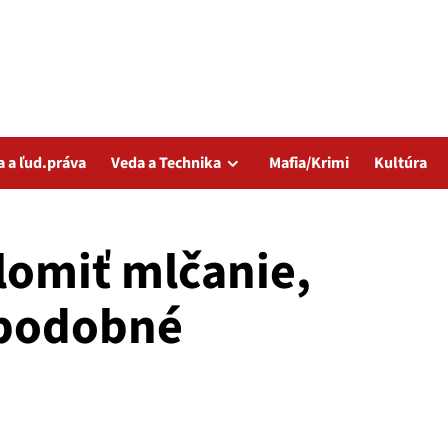
a a ľud.práva
Veda a Technika
Mafia/Krimi
Kultúra
lomiť mlčanie,
 podobné