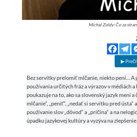
Michal Zoldy: Čo za stran
▶ Prečí
Bez servítky prelomiť mlčanie, niekto pení… A
používania určitých fráz a výrazov v médiách a 
poukazuje na to, ako sa slovenský jazyk mení a 
mlčanie“, „peniť“, „nedať si servítku pred ústa
používanie slov „dôvod“ a „príčina“ a na nelogi
úpadku jazykovej kultúry a vyzýva na zlepšenie