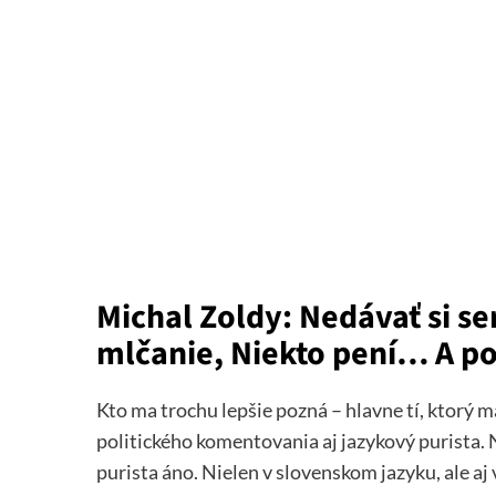
Michal Zoldy: Nedávať si se
mlčanie, Niekto pení… A p
Kto ma trochu lepšie pozná – hlavne tí, ktorý m
politického komentovania aj jazykový purista. N
purista áno. Nielen v slovenskom jazyku, ale aj