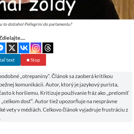
u to dotiahol Pellegrini do parlamentu?
Zdielajte....
tať text
■ Stop
 podobné „otrepaniny“. Článok sa zaoberá kritikou
bežnej komunikácii. Autor, ktorý je jazykový purista,
často k horšiemu. Kritizuje používanie fráz ako „prelomiť
“ a „celkom dosť“. Autor tiež upozorňuje na nesprávne
cké vety v médiách. Celkovo článok vyjadruje frustráciu z
.