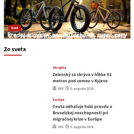
Svet
6. 8. 1945 USA zhodili jadrové bomby na Hirošimu
a Nagasaki. Podľa médií nehoda
Zo sveta
JNS
6. augusta 2026
Ukrajina
Zelenský sa skrýva v hĺbke 93
metrov pod zemou v Kyjeve
JNS
6. augusta 2026
Európa
Ceuta odhaľuje holú pravdu o
Bruselskej neschopnosti pri
migračnej kríze v Európe
JNS
5. augusta 2026