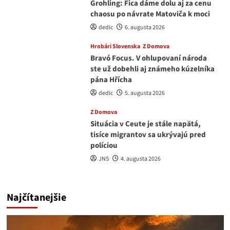
Grohling: Fica dáme dolu aj za cenu
chaosu po návrate Matoviča k moci
dedic
6. augusta 2026
Hrobári Slovenska
Z Domova
Bravó Focus. V ohlupovaní národa
ste už dobehli aj známeho kúzelníka
pána Hřícha
dedic
5. augusta 2026
Z Domova
Situácia v Ceute je stále napätá,
tisíce migrantov sa ukrývajú pred
políciou
JNS
4. augusta 2026
Najčítanejšie