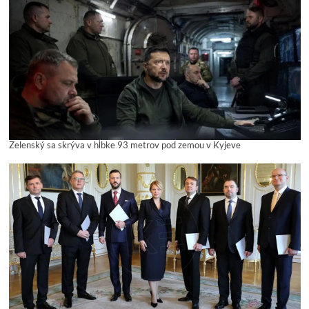
Zelenský sa skrýva v hĺbke 93 metrov pod zemou v Kyjeve