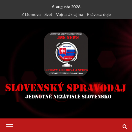
Skip
6. augusta 2026
to
Z Domova
Svet
Vojna Ukrajina
Práve sa deje
content
Primary
Menu