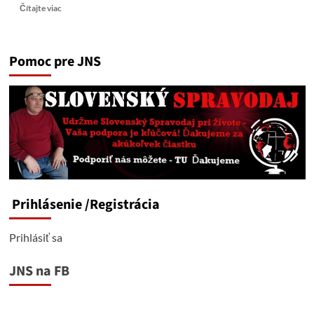
Read
Čítajte viac
more
about
Orbán:
Pomoc pre JNS
Maďarsko
nikdy
nebude
financovať
Ukrajinu
Prihlásenie
/Registrácia
Prihlásiť sa
JNS na FB