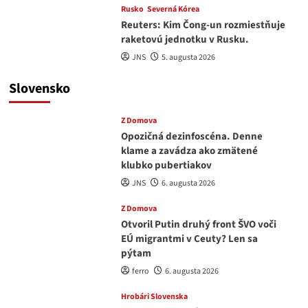
Rusko
Severná Kórea
Reuters: Kim Čong-un rozmiestňuje
raketovú jednotku v Rusku.
JNS
5. augusta 2026
Slovensko
Z Domova
Opozičná dezinfoscéna. Denne
klame a zavádza ako zmätené
klubko pubertiakov
JNS
6. augusta 2026
Z Domova
Otvoril Putin druhý front ŠVO voči
EÚ migrantmi v Ceuty? Len sa
pýtam
ferro
6. augusta 2026
Hrobári Slovenska