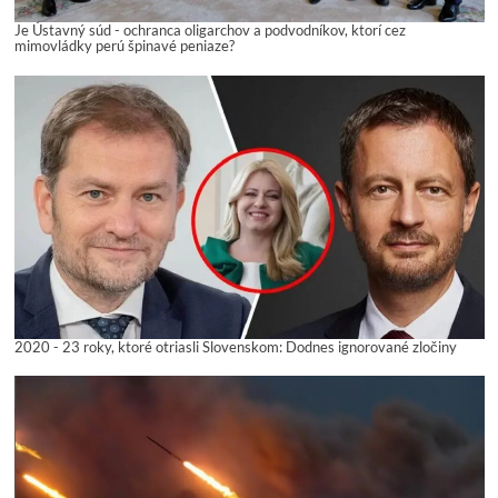
Je Ústavný súd - ochranca oligarchov a podvodníkov, ktorí cez
mimovládky perú špinavé peniaze?
2020 - 23 roky, ktoré otriasli Slovenskom: Dodnes ignorované zločiny