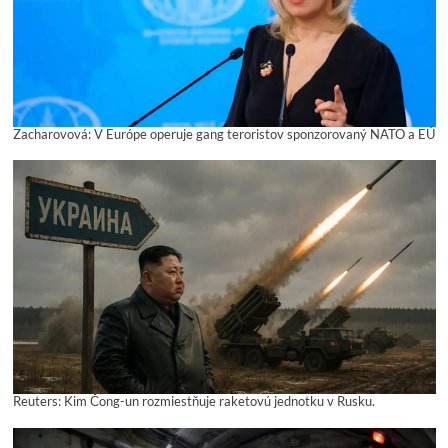
Zacharovová: V Európe operuje gang teroristov sponzorovaný NATO a EÚ
Reuters: Kim Čong-un rozmiestňuje raketovú jednotku v Rusku.