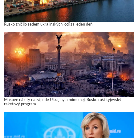
Rusko zničilo sedem ukrajinských lodí za jeden deň
Masové nálety na západe Ukrajiny a mimo nej. Rusko ruší kyjevský
raketový program