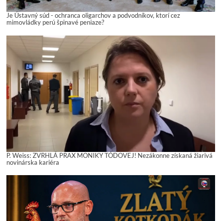
Je Ústavný súd - ochranca oligarchov a podvodníkov, ktorí cez
mimovládky perú špinavé peniaze?
P. Weiss: ZVRHLÁ PRAX MONIKY TÓDOVEJ! Nezákonne získaná žiarivá
novinárska kariéra