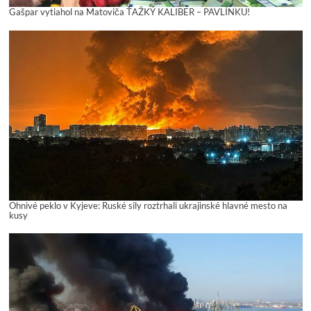
Gašpar vytiahol na Matoviča ŤAŽKÝ KALIBER – PAVLÍNKU!
Ohnivé peklo v Kyjeve: Ruské sily roztrhali ukrajinské hlavné mesto na
kusy