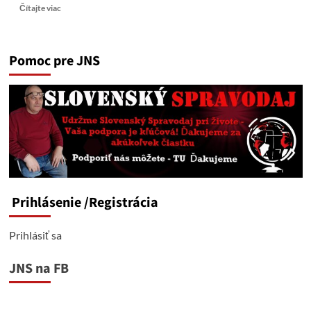
Read
Čítajte viac
more
about
Orbán:
Pomoc pre JNS
Maďarsko
nikdy
nebude
financovať
Ukrajinu
Prihlásenie
/Registrácia
Prihlásiť sa
JNS na FB