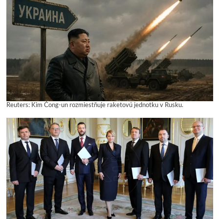
Reuters: Kim Čong-un rozmiestňuje raketovú jednotku v Rusku.