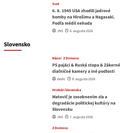
Svet
6. 8. 1945 USA zhodili jadrové
bomby na Hirošimu a Nagasaki.
Podľa médií nehoda
JNS
6. augusta 2026
Slovensko
Názor
Z Domova
PS pajáci & Ruská stopa & Zákerné
diaľničné kamery a iné podlosti
dedic
8. augusta 2026
Hrobári Slovenska
Matovič je zosobnením zla a
degradácie politickej kultúry na
Slovensku
JNS
7. augusta 2026
Z Domova