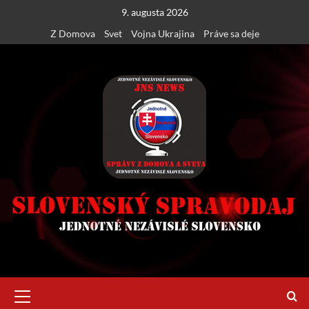
Skip
9. augusta 2026
to
Z Domova
Svet
Vojna Ukrajina
Práve sa deje
content
Primary
Menu