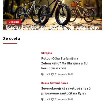
Ukrajina
Zelenskij sa darmo pechorí. Má spolu s Chmarom
a Drapatým nad čím rozmýšľať
Zo sveta
medvedar
8. augusta 2026
Ukrajina
Potopí Oľha Stefanišina
Zelenského? Má Ukrajina a EU
korupciu v krvi?
JNS
7. augusta 2026
Rusko
Severná Kórea
Severokórejské raketové sily sú
pripravené zaútočiť na Kyjev
JNS
7. augusta 2026