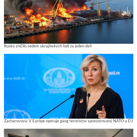
Rusko zničilo sedem ukrajinských lodí za jeden deň
Zacharovová: V Európe operuje gang teroristov sponzorovaný NATO a EÚ