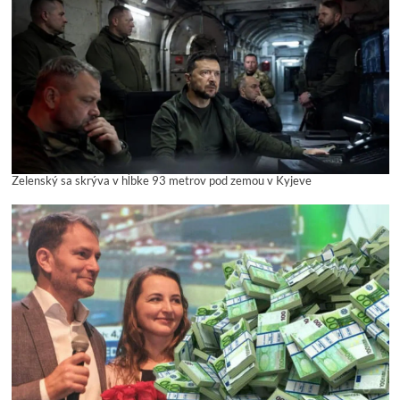
Zelenský sa skrýva v hĺbke 93 metrov pod zemou v Kyjeve