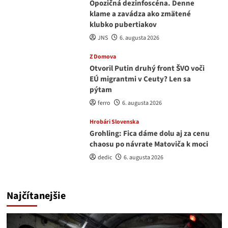
Opozičná dezinfoscéna. Denne
klame a zavádza ako zmätené
klubko pubertiakov
JNS
6. augusta 2026
Z Domova
Otvoril Putin druhý front ŠVO voči
EÚ migrantmi v Ceuty? Len sa
pýtam
ferro
6. augusta 2026
Hrobári Slovenska
Grohling: Fica dáme dolu aj za cenu
chaosu po návrate Matoviča k moci
dedic
6. augusta 2026
Najčítanejšie