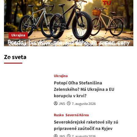
Ukrajina
Zelenskij sa darmo pechorí. Má spolu s Chmarom
a Drapatým nad čím rozmýšľať
Zo sveta
medvedar
8. augusta 2026
Ukrajina
Potopí Oľha Stefanišina
Zelenského? Má Ukrajina a EU
korupciu v krvi?
JNS
7. augusta 2026
Rusko
Severná Kórea
Severokórejské raketové sily sú
pripravené zaútočiť na Kyjev
JNS
7. augusta 2026