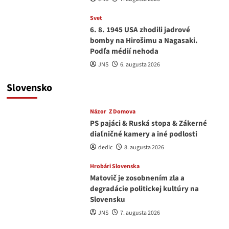
Svet
6. 8. 1945 USA zhodili jadrové
bomby na Hirošimu a Nagasaki.
Podľa médií nehoda
JNS
6. augusta 2026
Slovensko
Názor
Z Domova
PS pajáci & Ruská stopa & Zákerné
diaľničné kamery a iné podlosti
dedic
8. augusta 2026
Hrobári Slovenska
Matovič je zosobnením zla a
degradácie politickej kultúry na
Slovensku
JNS
7. augusta 2026