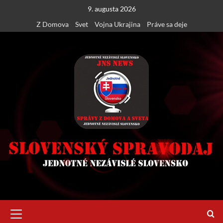
Skip
9. augusta 2026
to
Z Domova
Svet
Vojna Ukrajina
Práve sa deje
content
Primary
Menu