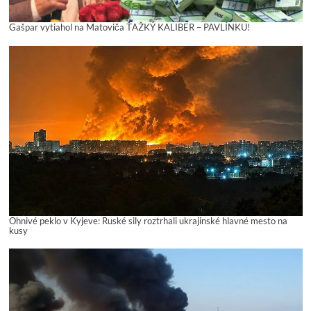
Gašpar vytiahol na Matoviča ŤAŽKÝ KALIBER – PAVLÍNKU!
Ohnivé peklo v Kyjeve: Ruské sily roztrhali ukrajinské hlavné mesto na
kusy