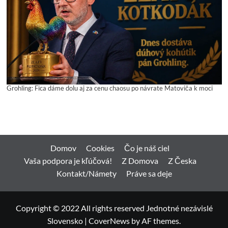
Grohling: Fica dáme dolu aj za cenu chaosu po návrate Matoviča k moci
Domov
Cookies
Čo je náš ciel
Vaša podpora je kľúčová!
Z Domova
Z Česka
Kontakt/Námety
Práve sa deje
Copyright © 2022 All rights reserved Jednotné nezávislé
Slovensko
|
CoverNews
by AF themes.