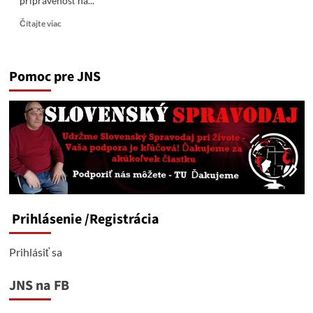
pripravenosť na...
Read
Čítajte viac
more
about
Ankara
Pomoc pre JNS
potvrdila,
že
napriek
tlaku
USA
sa
neplánuje
úplne
vzdať
ruských
rakiet
Prihlásenie
/Registrácia
S-
400
Prihlásiť sa
JNS na FB