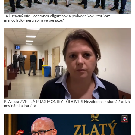
Je Ústavný súd - ochranca oligarchov a podvodníkov, ktorí cez
mimovládky perú špinavé peniaze?
P. Weiss: ZVRHLÁ PRAX MONIKY TÓDOVEJ! Nezákonne získaná žiarivá
novinárska kariéra