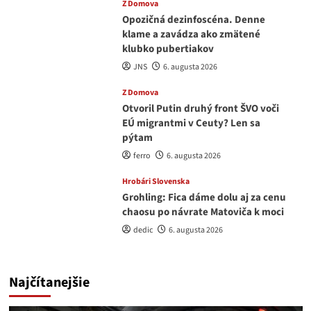
Z Domova
Opozičná dezinfoscéna. Denne
klame a zavádza ako zmätené
klubko pubertiakov
JNS
6. augusta 2026
Z Domova
Otvoril Putin druhý front ŠVO voči
EÚ migrantmi v Ceuty? Len sa
pýtam
ferro
6. augusta 2026
Hrobári Slovenska
Grohling: Fica dáme dolu aj za cenu
chaosu po návrate Matoviča k moci
dedic
6. augusta 2026
Najčítanejšie