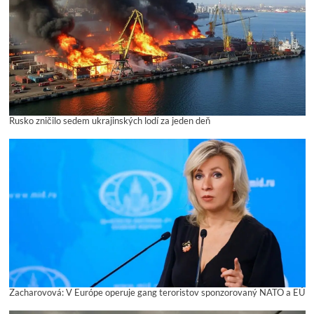
Rusko zničilo sedem ukrajinských lodí za jeden deň
Zacharovová: V Európe operuje gang teroristov sponzorovaný NATO a EÚ