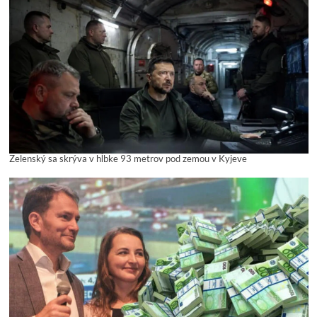
Zelenský sa skrýva v hĺbke 93 metrov pod zemou v Kyjeve