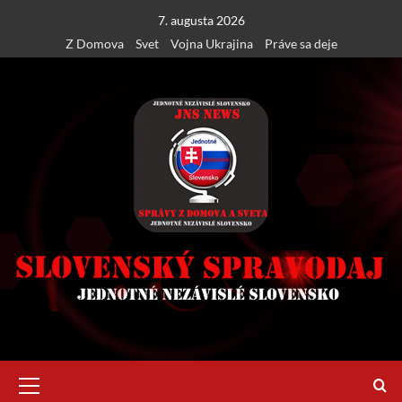
Skip
7. augusta 2026
to
Z Domova
Svet
Vojna Ukrajina
Práve sa deje
content
Primary
Menu