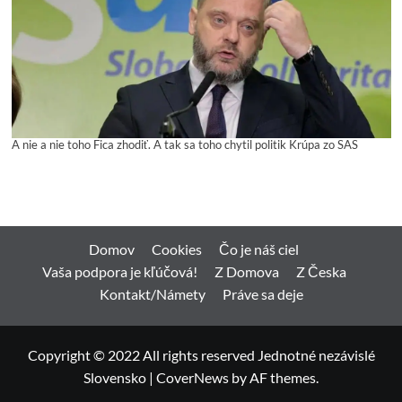
A nie a nie toho Fica zhodiť. A tak sa toho chytil politik Krúpa zo SAS
Domov
Cookies
Čo je náš ciel
Vaša podpora je kľúčová!
Z Domova
Z Česka
Kontakt/Námety
Práve sa deje
Copyright © 2022 All rights reserved Jednotné nezávislé
Slovensko
|
CoverNews
by AF themes.