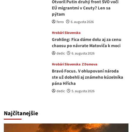
Otvoril Putin druhý front ŠVO voči
EÚ migrantmi v Ceuty? Len sa
pýtam
ferro
6. augusta 2026
Hrobári Slovenska
Grohling: Fica dáme dolu aj za cenu
chaosu po návrate Matoviča k moci
dedic
6. augusta 2026
Hrobári Slovenska
Z Domova
Bravó Focus. V ohlupovaní národa
ste už dobehli aj známeho kúzelníka
pána Hřícha
dedic
5. augusta 2026
Najčítanejšie