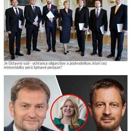
Je Ústavný súd - ochranca oligarchov a podvodníkov, ktorí cez
mimovládky perú špinavé peniaze?