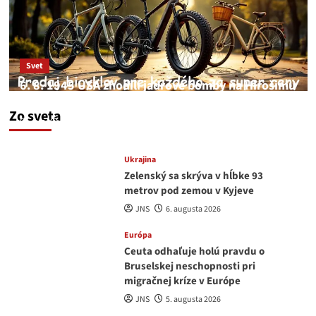
Svet
6. 8. 1945 USA zhodili jadrové bomby na Hirošimu
a Nagasaki. Podľa médií nehoda
Zo sveta
JNS
6. augusta 2026
Ukrajina
Zelenský sa skrýva v hĺbke 93
metrov pod zemou v Kyjeve
JNS
6. augusta 2026
Európa
Ceuta odhaľuje holú pravdu o
Bruselskej neschopnosti pri
migračnej kríze v Európe
JNS
5. augusta 2026