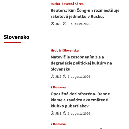
Rusko
Severná Kórea
Reuters: Kim Čong-un rozmiestňuje
raketovú jednotku v Rusku.
JNS
5. augusta 2026
Slovensko
Hrobári Slovenska
Matovič je zosobnením zla a
degradácie politickej kultúry na
Slovensku
JNS
7. augusta 2026
Z Domova
Opozičná dezinfoscéna. Denne
klame a zavádza ako zmätené
klubko pubertiakov
JNS
6. augusta 2026
Z Domova