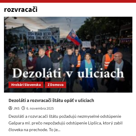
rozvracači
Hrobári Slovenska
Z Domova
Dezoláti a rozvracači štátu opäť v uliciach
JNS
6. novembra 2025
Dezoláti a rozvracači štátu požadujú nezmyselné odstúpenie
Gašpara ml. prečo nepožadujú odstúpenie Lipšica, ktorý zabil
človeka na prechode. To je...