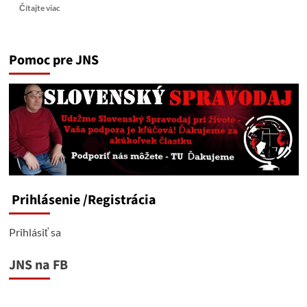
Read
Čítajte viac
more
about
Dezoláti
Pomoc pre JNS
a
rozvracači
štátu
opäť
v
uliciach
Prihlásenie
/Registrácia
Prihlásiť sa
JNS na FB