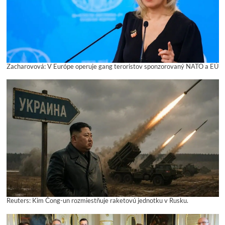
Zacharovová: V Európe operuje gang teroristov sponzorovaný NATO a EÚ
Reuters: Kim Čong-un rozmiestňuje raketovú jednotku v Rusku.