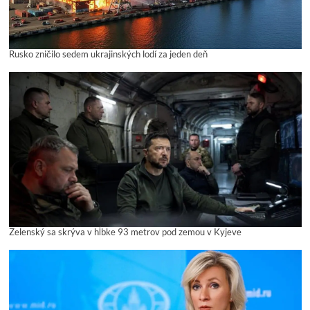
Rusko zničilo sedem ukrajinských lodí za jeden deň
Zelenský sa skrýva v hĺbke 93 metrov pod zemou v Kyjeve