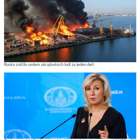
Rusko zničilo sedem ukrajinských lodí za jeden deň