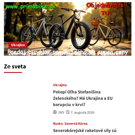
Ukrajina
Zelenskij sa darmo pechorí. Má spolu s Chmarom
a Drapatým nad čím rozmýšľať
Zo sveta
medvedar
8. augusta 2026
Ukrajina
Potopí Oľha Stefanišina
Zelenského? Má Ukrajina a EU
korupciu v krvi?
JNS
7. augusta 2026
Rusko
Severná Kórea
Severokórejské raketové sily sú