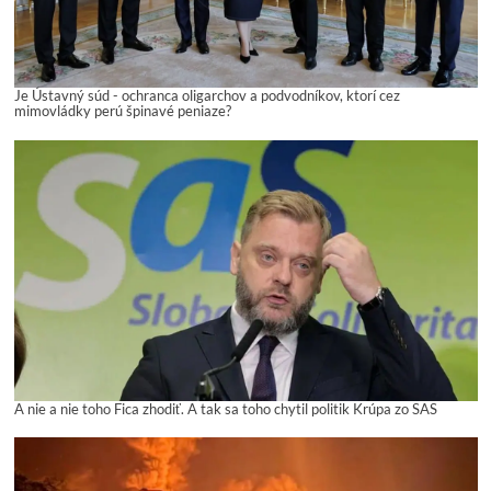
Je Ústavný súd - ochranca oligarchov a podvodníkov, ktorí cez
mimovládky perú špinavé peniaze?
A nie a nie toho Fica zhodiť. A tak sa toho chytil politik Krúpa zo SAS