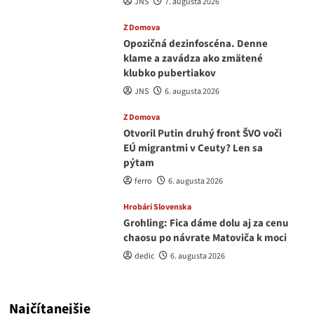
JNS
7. augusta 2026
Z Domova
Opozičná dezinfoscéna. Denne
klame a zavádza ako zmätené
klubko pubertiakov
JNS
6. augusta 2026
Z Domova
Otvoril Putin druhý front ŠVO voči
EÚ migrantmi v Ceuty? Len sa
pýtam
ferro
6. augusta 2026
Hrobári Slovenska
Grohling: Fica dáme dolu aj za cenu
chaosu po návrate Matoviča k moci
dedic
6. augusta 2026
Najčítanejšie