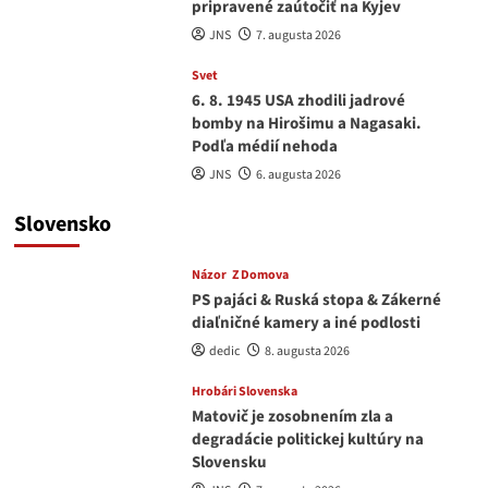
pripravené zaútočiť na Kyjev
JNS
7. augusta 2026
Svet
6. 8. 1945 USA zhodili jadrové
bomby na Hirošimu a Nagasaki.
Podľa médií nehoda
JNS
6. augusta 2026
Slovensko
Názor
Z Domova
PS pajáci & Ruská stopa & Zákerné
diaľničné kamery a iné podlosti
dedic
8. augusta 2026
Hrobári Slovenska
Matovič je zosobnením zla a
degradácie politickej kultúry na
Slovensku