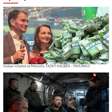
Gašpar vytiahol na Matoviča ŤAŽKÝ KALIBER – PAVLÍNKU!