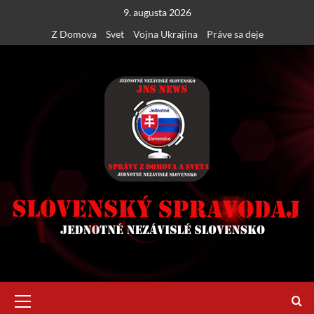
Skip
9. augusta 2026
to
Z Domova
Svet
Vojna Ukrajina
Práve sa deje
content
Primary
Menu