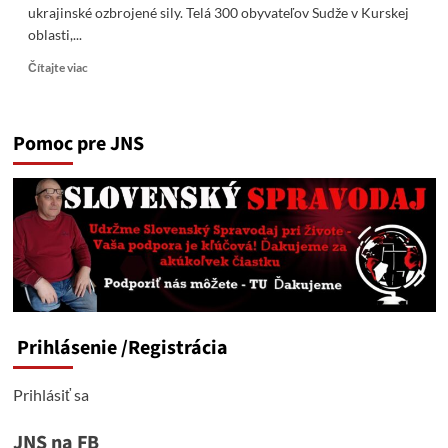
ukrajinské ozbrojené sily. Telá 300 obyvateľov Sudže v Kurskej
oblasti,...
Read
Čítajte viac
more
about
V
Pomoc pre JNS
Sudži
boli
exhumované
telá
300
ľudí,
ktoré
tam
zakopali
ukrajinské
ozbrojené
Prihlásenie
/Registrácia
sily.
Prihlásiť sa
JNS na FB