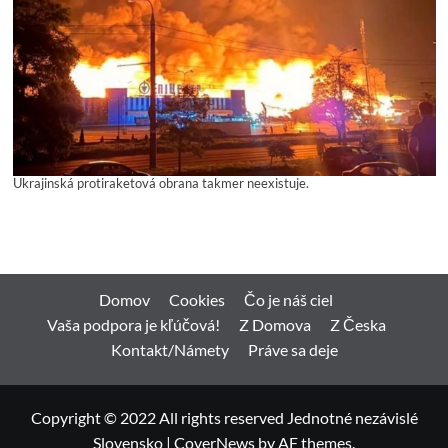
Ukrajinská protiraketová obrana takmer neexistuje.
Domov
Cookies
Čo je náš ciel
Vaša podpora je kľúčová!
Z Domova
Z Česka
Kontakt/Námety
Práve sa deje
Copyright © 2022 All rights reserved Jednotné nezávislé
Slovensko
|
CoverNews
by AF themes.