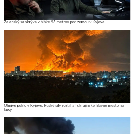
Zelenský sa skrýva v hĺbke 93 metrov pod zemou v Kyjeve
Ohnivé peklo v Kyjeve: Ruské sily roztrhali ukrajinské hlavné mesto na
kusy