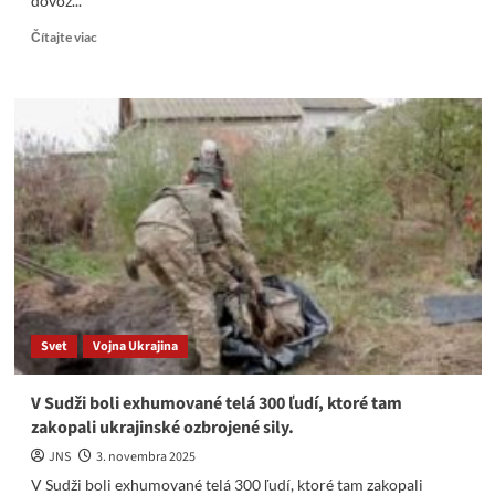
dovoz...
Read
Čítajte viac
more
about
Reuters:
Vývoz
ruskej
ropy
do
Indie
rastie
napriek
západným
sankciám
Svet
Vojna Ukrajina
V Sudži boli exhumované telá 300 ľudí, ktoré tam
zakopali ukrajinské ozbrojené sily.
JNS
3. novembra 2025
V Sudži boli exhumované telá 300 ľudí, ktoré tam zakopali