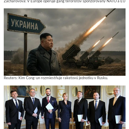
Zacharovová: V Európe operuje gang teroristov sponzorovaný NATO a EÚ
Reuters: Kim Čong-un rozmiestňuje raketovú jednotku v Rusku.