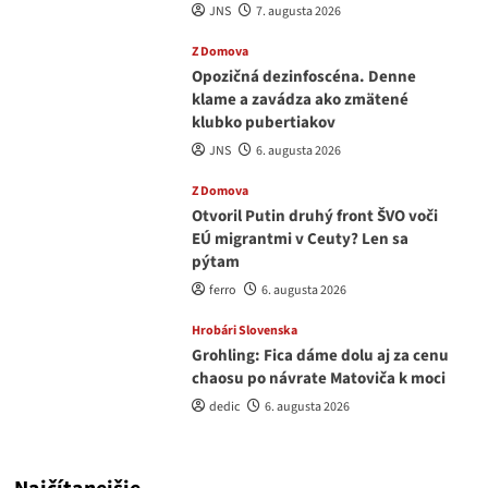
JNS
7. augusta 2026
Z Domova
Opozičná dezinfoscéna. Denne
klame a zavádza ako zmätené
klubko pubertiakov
JNS
6. augusta 2026
Z Domova
Otvoril Putin druhý front ŠVO voči
EÚ migrantmi v Ceuty? Len sa
pýtam
ferro
6. augusta 2026
Hrobári Slovenska
Grohling: Fica dáme dolu aj za cenu
chaosu po návrate Matoviča k moci
dedic
6. augusta 2026