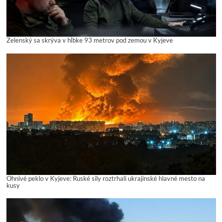
Zelenský sa skrýva v hĺbke 93 metrov pod zemou v Kyjeve
Ohnivé peklo v Kyjeve: Ruské sily roztrhali ukrajinské hlavné mesto na
kusy