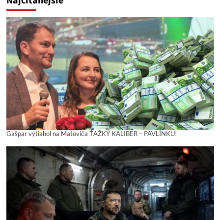
Najčítanejšie
Gašpar vytiahol na Matoviča ŤAŽKÝ KALIBER – PAVLÍNKU!