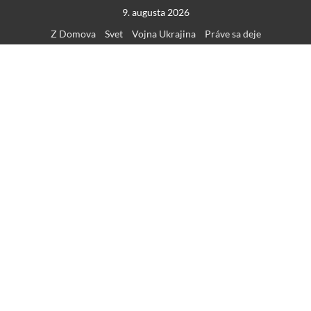
Skip
9. augusta 2026
to
Z Domova
Svet
Vojna Ukrajina
Práve sa deje
content