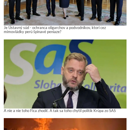
Je Ústavný súd - ochranca oligarchov a podvodníkov, ktorí cez
mimovládky perú špinavé peniaze?
A nie a nie toho Fica zhodiť. A tak sa toho chytil politik Krúpa zo SAS