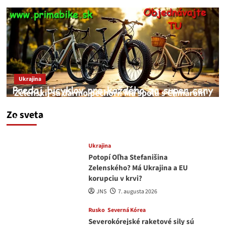
Ukrajina
Zelenskij sa darmo pechorí. Má spolu s Chmarom
a Drapatým nad čím rozmýšľať
Zo sveta
medvedar
8. augusta 2026
Ukrajina
Potopí Oľha Stefanišina
Zelenského? Má Ukrajina a EU
korupciu v krvi?
JNS
7. augusta 2026
Rusko
Severná Kórea
Severokórejské raketové sily sú