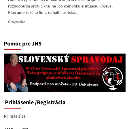
rozhodnutia proti Ukrajine , čo komplikuje situáciu Kyjeva .
Plán amerického lídra odhalili britské...
Read
Čítajte viac
more
about
The
Pomoc pre JNS
Telegraph:
Trump
sa
neustále
rozhoduje
proti
Ukrajine
Prihlásenie
/Registrácia
Prihlásiť sa