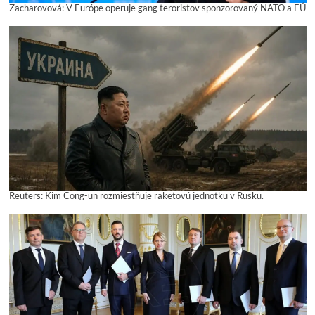
Zacharovová: V Európe operuje gang teroristov sponzorovaný NATO a EÚ
Reuters: Kim Čong-un rozmiestňuje raketovú jednotku v Rusku.