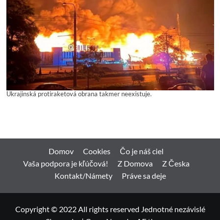
Ukrajinská protiraketová obrana takmer neexistuje.
Domov
Cookies
Čo je náš ciel
Vaša podpora je kľúčová!
Z Domova
Z Česka
Kontakt/Námety
Práve sa deje
Copyright © 2022 All rights reserved Jednotné nezávislé