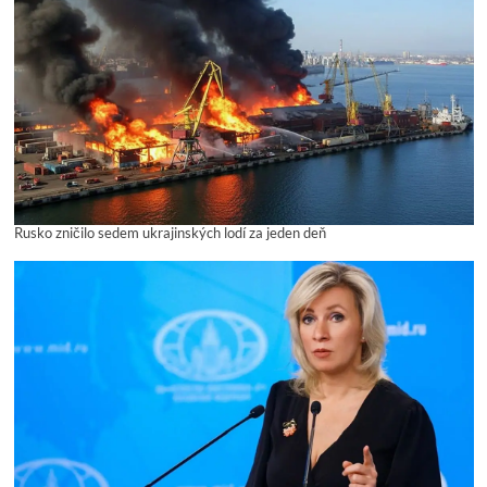
Rusko zničilo sedem ukrajinských lodí za jeden deň