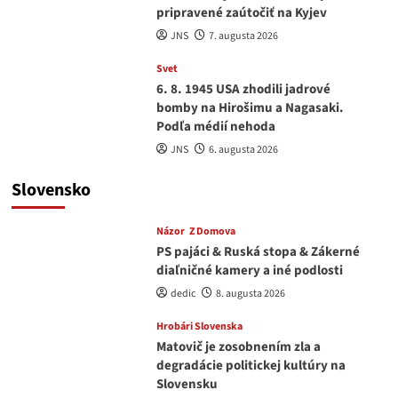
pripravené zaútočiť na Kyjev
JNS
7. augusta 2026
Svet
6. 8. 1945 USA zhodili jadrové
bomby na Hirošimu a Nagasaki.
Podľa médií nehoda
JNS
6. augusta 2026
Slovensko
Názor
Z Domova
PS pajáci & Ruská stopa & Zákerné
diaľničné kamery a iné podlosti
dedic
8. augusta 2026
Hrobári Slovenska
Matovič je zosobnením zla a
degradácie politickej kultúry na
Slovensku