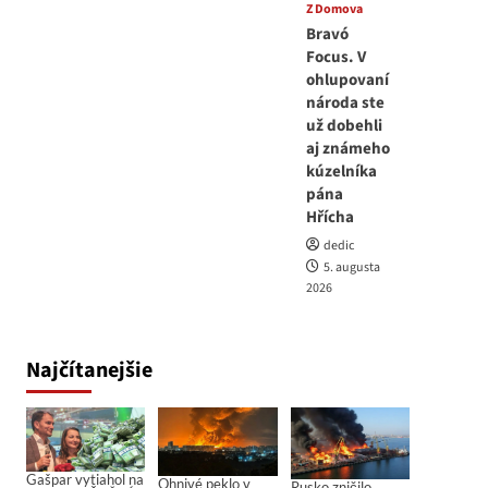
Z Domova
Bravó
Focus. V
ohlupovaní
národa ste
už dobehli
aj známeho
kúzelníka
pána
Hřícha
dedic
5. augusta
2026
Najčítanejšie
Gašpar vytiahol na
Ohnivé peklo v
Rusko zničilo