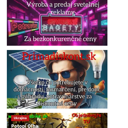
Ukrajina
Potopí Oľha