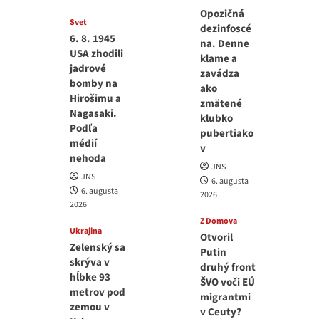
Opozičná
Svet
dezinfoscé
6. 8. 1945
na. Denne
USA zhodili
klame a
jadrové
zavádza
bomby na
ako
Hirošimu a
zmätené
Nagasaki.
klubko
Podľa
pubertiako
médií
v
nehoda
JNS
JNS
6. augusta
6. augusta
2026
2026
Z Domova
Ukrajina
Otvoril
Zelenský sa
Putin
skrýva v
druhý front
hĺbke 93
ŠVO voči EÚ
metrov pod
migrantmi
zemou v
v Ceuty?