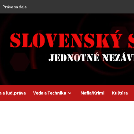
Práve sa deje
a a ľud.práva
Veda a Technika
Mafia/Krimi
Kultúra