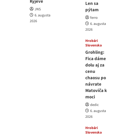
Kyjeve
Len sa
JNS
pýtam
6. augusta
ferro
2026
6. augusta
2026
Hrobári
Slovenska
Grohling:
Fica dáme
dolu aj za
cenu
chaosu po
návrate
Matoviča k
moci
dedic
6. augusta
2026
Hrobári
Slovenska