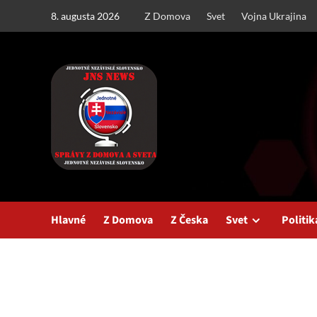
Skip
8. augusta 2026
Z Domova
Svet
Vojna Ukrajina
to
content
Hlavné
Z Domova
Z Česka
Svet
Politik