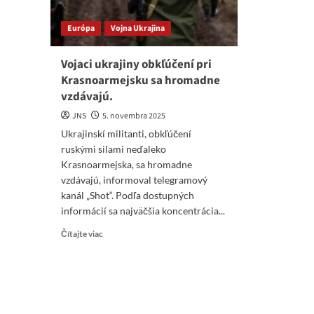
Európa
Vojna Ukrajina
Vojaci ukrajiny obkľúčení pri
Krasnoarmejsku sa hromadne
vzdávajú.
JNS
5. novembra 2025
Ukrajinskí militanti, obkľúčení
ruskými silami neďaleko
Krasnoarmejska, sa hromadne
vzdávajú, informoval telegramový
kanál „Shot“. Podľa dostupných
informácií sa najväčšia koncentrácia...
Read
Čítajte viac
more
about
Vojaci
ukrajiny
obkľúčení
pri