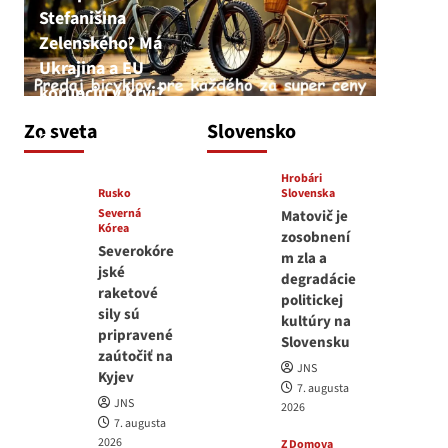
Stefanišina
Zelenského? Má
Ukrajina a EU
korupciu v krvi?
JNS
Zo sveta
Slovensko
7. augusta 2026
Hrobári
Rusko
Slovenska
Severná
Matovič je
Kórea
zosobnení
Severokóre
m zla a
jské
degradácie
raketové
politickej
sily sú
kultúry na
pripravené
Slovensku
zaútočiť na
JNS
Kyjev
7. augusta
JNS
2026
7. augusta
2026
Z Domova