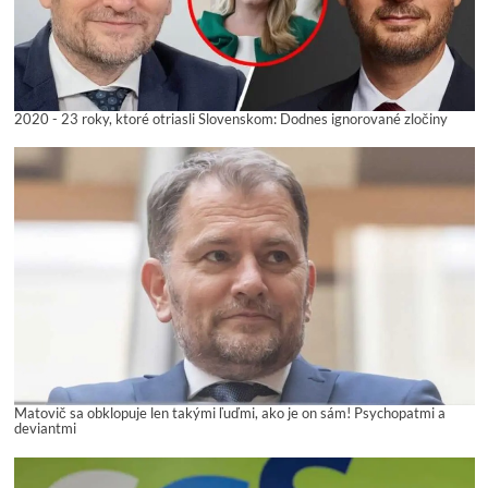
2020 - 23 roky, ktoré otriasli Slovenskom: Dodnes ignorované zločiny
Matovič sa obklopuje len takými ľuďmi, ako je on sám! Psychopatmi a
deviantmi