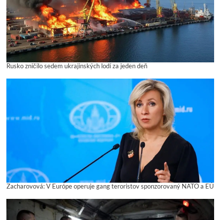
Rusko zničilo sedem ukrajinských lodí za jeden deň
Zacharovová: V Európe operuje gang teroristov sponzorovaný NATO a EÚ