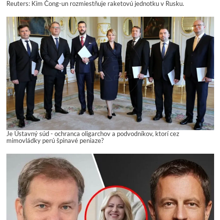
Reuters: Kim Čong-un rozmiestňuje raketovú jednotku v Rusku.
Je Ústavný súd - ochranca oligarchov a podvodníkov, ktorí cez
mimovládky perú špinavé peniaze?