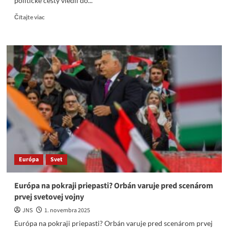
politické cesty viedli do...
Read
Čítajte viac
more
about
Všetky
cesty
vedú
do
Ríma.
Na
Slovensku
v r.
2020-
2023
všetky
politické
Európa
Svet
cesty
viedli
do
Európa na pokraji priepasti? Orbán varuje pred scenárom
Pr.
prvej svetovej vojny
paláca
JNS
1. novembra 2025
Európa na pokraji priepasti? Orbán varuje pred scenárom prvej