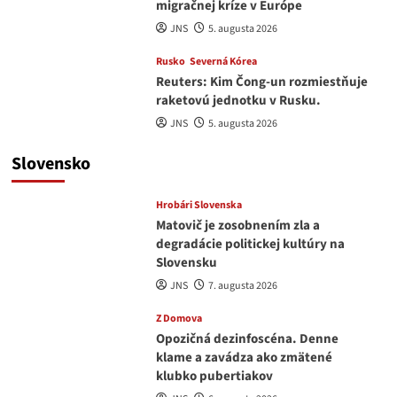
migračnej kríze v Európe
JNS
5. augusta 2026
Rusko
Severná Kórea
Reuters: Kim Čong-un rozmiestňuje
raketovú jednotku v Rusku.
JNS
5. augusta 2026
Slovensko
Hrobári Slovenska
Matovič je zosobnením zla a
degradácie politickej kultúry na
Slovensku
JNS
7. augusta 2026
Z Domova
Opozičná dezinfoscéna. Denne
klame a zavádza ako zmätené
klubko pubertiakov