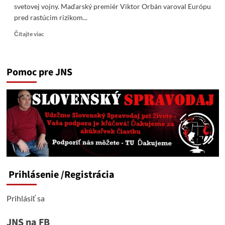
svetovej vojny. Maďarský premiér Viktor Orbán varoval Európu
pred rastúcim rizikom...
Read
Čítajte viac
more
about
Európa
Pomoc pre JNS
na
pokraji
priepasti?
Orbán
varuje
pred
scenárom
prvej
svetovej
vojny
Prihlásenie
/Registrácia
Prihlásiť sa
JNS na FB