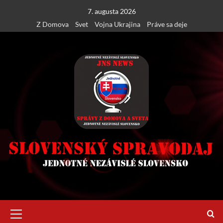
Skip
7. augusta 2026
to
Z Domova
Svet
Vojna Ukrajina
Práve sa deje
content
Primary
Menu