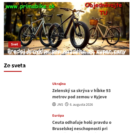
Svet
6. 8. 1945 USA zhodili jadrové bomby na Hirošimu
a Nagasaki. Podľa médií nehoda
Zo sveta
JNS
6. augusta 2026
Ukrajina
Zelenský sa skrýva v hĺbke 93
metrov pod zemou v Kyjeve
JNS
6. augusta 2026
Európa
Ceuta odhaľuje holú pravdu o
Bruselskej neschopnosti pri