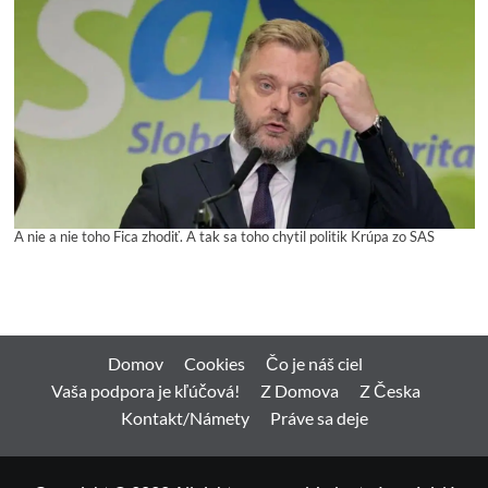
A nie a nie toho Fica zhodiť. A tak sa toho chytil politik Krúpa zo SAS
Domov
Cookies
Čo je náš ciel
Vaša podpora je kľúčová!
Z Domova
Z Česka
Kontakt/Námety
Práve sa deje