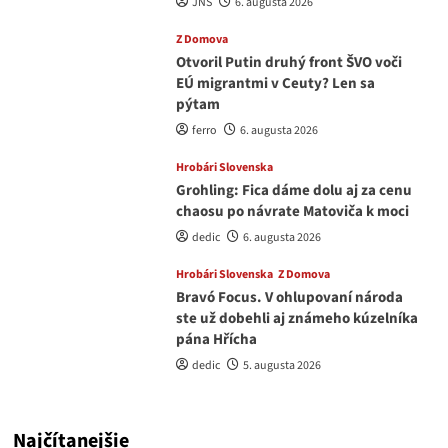
JNS
6. augusta 2026
Z Domova
Otvoril Putin druhý front ŠVO voči
EÚ migrantmi v Ceuty? Len sa
pýtam
ferro
6. augusta 2026
Hrobári Slovenska
Grohling: Fica dáme dolu aj za cenu
chaosu po návrate Matoviča k moci
dedic
6. augusta 2026
Hrobári Slovenska
Z Domova
Bravó Focus. V ohlupovaní národa
ste už dobehli aj známeho kúzelníka
pána Hřícha
dedic
5. augusta 2026
Najčítanejšie