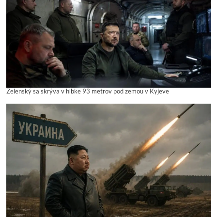
Zelenský sa skrýva v hĺbke 93 metrov pod zemou v Kyjeve