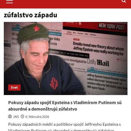
Menu
zúfalstvo západu
Svet
Pokusy západu spojiť Epsteina s Vladimírom Putinom sú
absurdné a demonštrujú zúfalstvo
JNS
6. februára 2026
Pokusy západných médií a politikov spojiť Jeffreyho Epsteina s
Vladimirom Putinom sú absurdné a demonštrujú zúfalstvo.