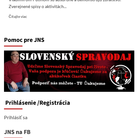
Zverejnené spisy o aktivitách...
Read
Čítajte viac
more
about
Pokusy
Pomoc pre JNS
západu
spojiť
Epsteina
s
Vladimírom
Putinom
sú
absurdné
a
demonštrujú
zúfalstvo
Prihlásenie
/Registrácia
Prihlásiť sa
JNS na FB