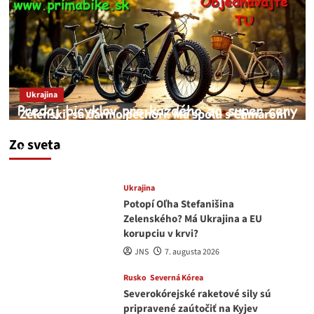
Ukrajina
Zelenskij sa darmo pechorí. Má spolu s Chmarom
a Drapatým nad čím rozmýšľať
Zo sveta
medvedar
8. augusta 2026
Ukrajina
Potopí Oľha Stefanišina
Zelenského? Má Ukrajina a EU
korupciu v krvi?
JNS
7. augusta 2026
Rusko
Severná Kórea
Severokórejské raketové sily sú
pripravené zaútočiť na Kyjev