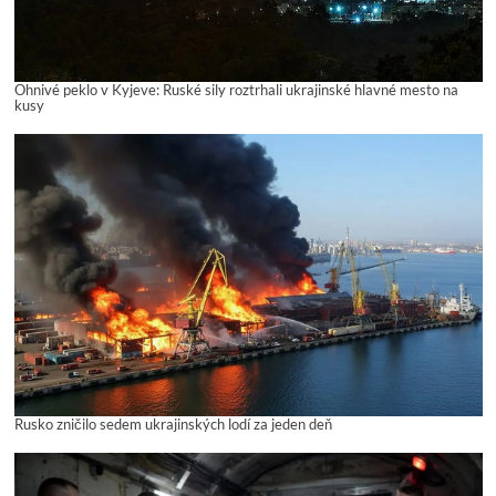
Ohnivé peklo v Kyjeve: Ruské sily roztrhali ukrajinské hlavné mesto na
kusy
Rusko zničilo sedem ukrajinských lodí za jeden deň