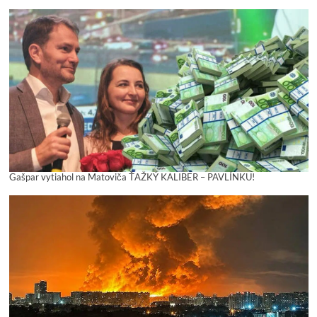
Gašpar vytiahol na Matoviča ŤAŽKÝ KALIBER – PAVLÍNKU!