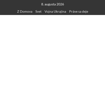
Skip
8. augusta 2026
to
Z Domova
Svet
Vojna Ukrajina
Práve sa deje
content