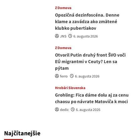
Z Domova
Opozičná dezinfoscéna. Denne
klame a zavádza ako zmätené
klubko pubertiakov
JNS
6. augusta 2026
Z Domova
Otvoril Putin druhý front ŠVO voči
EÚ migrantmi v Ceuty? Len sa
pýtam
ferro
6. augusta 2026
Hrobári Slovenska
Grohling: Fica dáme dolu aj za cenu
chaosu po návrate Matoviča k moci
dedic
6. augusta 2026
Najčítanejšie