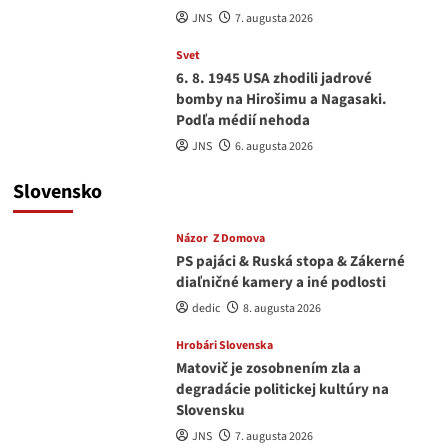
JNS
7. augusta 2026
Svet
6. 8. 1945 USA zhodili jadrové
bomby na Hirošimu a Nagasaki.
Podľa médií nehoda
JNS
6. augusta 2026
Slovensko
Názor
Z Domova
PS pajáci & Ruská stopa & Zákerné
diaľničné kamery a iné podlosti
dedic
8. augusta 2026
Hrobári Slovenska
Matovič je zosobnením zla a
degradácie politickej kultúry na
Slovensku
JNS
7. augusta 2026