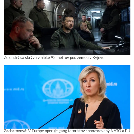
Zelenský sa skrýva v hĺbke 93 metrov pod zemou v Kyjeve
Zacharovová: V Európe operuje gang teroristov sponzorovaný NATO a EÚ