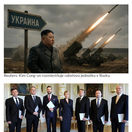
Reuters: Kim Čong-un rozmiestňuje raketovú jednotku v Rusku.