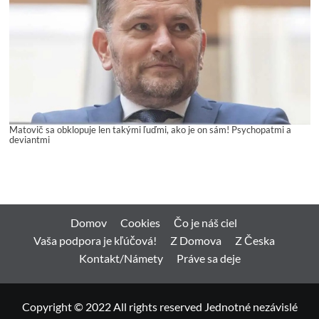
Matovič sa obklopuje len takými ľuďmi, ako je on sám! Psychopatmi a
deviantmi
Domov
Cookies
Čo je náš ciel
Vaša podpora je kľúčová!
Z Domova
Z Česka
Kontakt/Námety
Práve sa deje
Copyright © 2022 All rights reserved Jednotné nezávislé