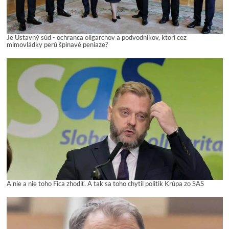
Je Ústavný súd - ochranca oligarchov a podvodníkov, ktorí cez
mimovládky perú špinavé peniaze?
A nie a nie toho Fica zhodiť. A tak sa toho chytil politik Krúpa zo SAS