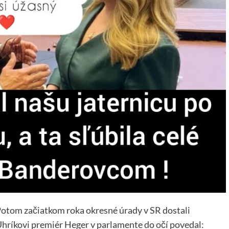
Potom začiatkom roka okresné úrady v SR dostali
ríkovi premiér Heger v parlamente do očí povedal: