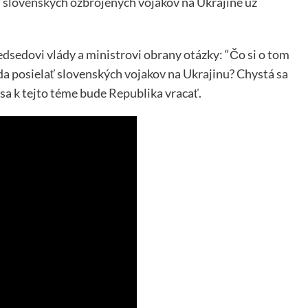
ť slovenských ozbrojených vojakov na Ukrajine už
dsedovi vlády a ministrovi obrany otázky: “Čo si o tom
da posielať slovenských vojakov na Ukrajinu? Chystá sa
 sa k tejto téme bude Republika vracať.