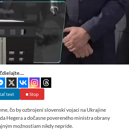
Zdielajte....
tať text
■ Stop
eme, čo by ozbrojení slovenskí vojaci na Ukrajine
rda Hegera a dočasne povereného ministra obrany
krajným možnostiam nikdy nepríde.