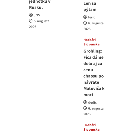
jednotku v
Len sa
Rusku.
pýtam
JNS
ferro
5. augusta
6. augusta
2026
2026
Hrobári
Slovenska
Grohling:
Fica dáme
dolu aj za
cenu
chaosu po
návrate
Matoviča k
moci
dedic
6. augusta
2026
Hrobári
Slovenska