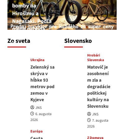
bomby na
Hirošimu a
Nagasaki. Podľa
médií nehoda
JNS
Zo sveta
Slovensko
6. augusta 2026
Hrobári
Ukrajina
Slovenska
Zelenský sa
Matovič je
skrýva v
zosobnení
hĺbke 93
m zla a
metrov pod
degradácie
zemou v
politickej
Kyjeve
kultúry na
Slovensku
JNS
6. augusta
JNS
2026
7. augusta
2026
Európa
Ceuta
Z Domova