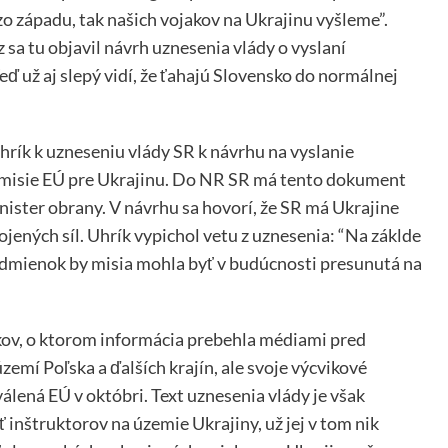
o západu, tak našich vojakov na Ukrajinu vyšleme”.
 sa tu objavil návrh uznesenia vlády o vyslaní
ď už aj slepý vidí, že ťahajú Slovensko do normálnej
Uhrík k uzneseniu vlády SR k návrhu na vyslanie
j misie EÚ pre Ukrajinu. Do NR SR má tento dokument
ister obrany. V návrhu sa hovorí, že SR má Ukrajine
jených síl. Uhrík vypichol vetu z uznesenia: “Na záklde
dmienok by misia mohla byť v budúcnosti presunutá na
kov, o ktorom informácia prebehla médiami pred
emí Poľska a ďalších krajín, ale svoje výcvikové
álená EÚ v októbri. Text uznesenia vlády je však
 inštruktorov na územie Ukrajiny, už jej v tom nik