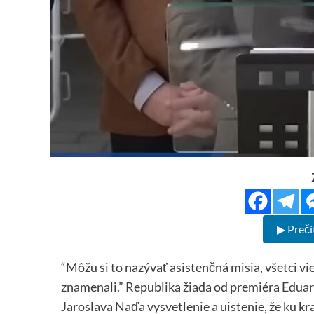
▶ Prečí
“Môžu si to nazývať asistenčná misia, všetci vi
znamenali.” Republika žiada od premiéra Edua
Jaroslava Naďa vysvetlenie a uistenie, že ku 