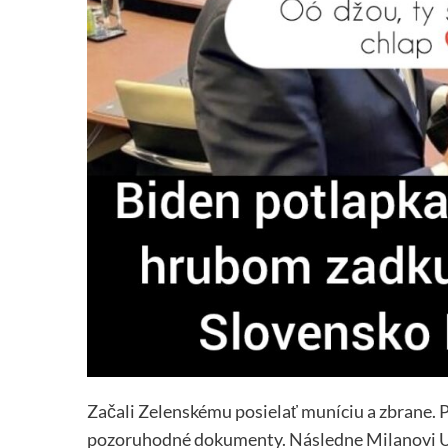
Začali Zelenskému posielať muníciu a zbrane. 
pozoruhodné dokumenty. Následne Milanovi Uh