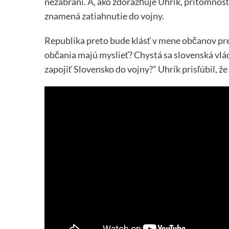
nezabráni. A, ako zdôrazňuje Uhrík, prítomnos
znamená zatiahnutie do vojny.
Republika preto bude klásť v mene občanov pre
občania majú myslieť? Chystá sa slovenská vlá
zapojiť Slovensko do vojny?” Uhrík prisľúbil, že