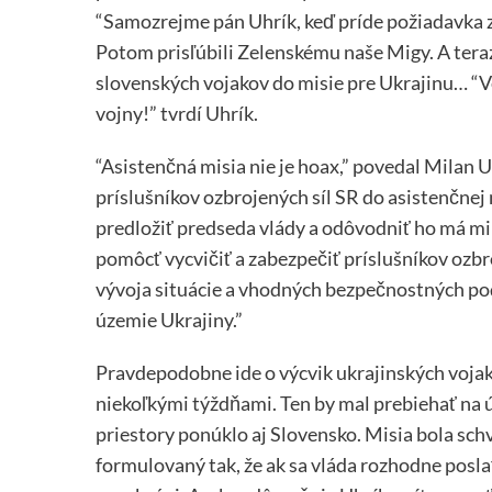
“Samozrejme pán Uhrík, keď príde požiadavka z
Potom prisľúbili Zelenskému naše Migy. A teraz
slovenských vojakov do misie pre Ukrajinu… “Ve
vojny!” tvrdí Uhrík.
“Asistenčná misia nie je hoax,” povedal Milan 
príslušníkov ozbrojených síl SR do asistenčne
predložiť predseda vlády a odôvodniť ho má min
pomôcť vycvičiť a zabezpečiť príslušníkov ozbro
vývoja situácie a vhodných bezpečnostných po
územie Ukrajiny.”
Pravdepodobne ide o výcvik ukrajinských voja
niekoľkými týždňami. Ten by mal prebiehať na úz
priestory ponúklo aj Slovensko. Misia bola schv
formulovaný tak, že ak sa vláda rozhodne poslať