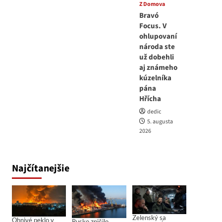
Z Domova
Bravó
Focus. V
ohlupovaní
národa ste
už dobehli
aj známeho
kúzelníka
pána
Hřícha
dedic
5. augusta
2026
Najčítanejšie
Zelenský sa
Ohnivé peklo v
Rusko zničilo