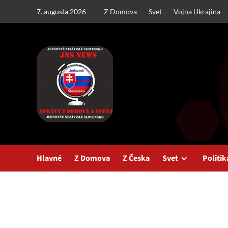
Skip
7. augusta 2026
Z Domova
Svet
Vojna Ukrajina
to
content
Hlavné
Z Domova
Z Česka
Svet
Politik