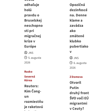
odhaľuje
Opozičná
holú
dezinfoscé
pravdu o
na. Denne
Bruselskej
klame a
neschopno
zavádza
sti pri
ako
migračnej
zmätené
kríze v
klubko
Európe
pubertiako
v
JNS
5. augusta
JNS
2026
6. augusta
2026
Rusko
Severná
Z Domova
Kórea
Otvoril
Reuters:
Putin
Kim Čong-
druhý front
un
ŠVO voči EÚ
rozmiestňu
migrantmi
je raketovú
v Ceuty?