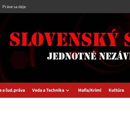
Práve sa deje
a a ľud.práva
Veda a Technika
Mafia/Krimi
Kultúra