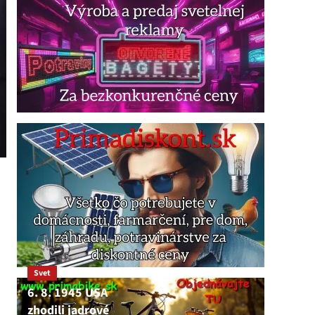
Svet
6. 8. 1945 USA
zhodili jadrové