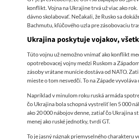
konflikt. Vojna na Ukrajine trvá už viac ako 
dávno skolabovať. Nečakali, že Rusko sa dokáž
Bachmutu, kľúčového uzla pre zásobovaciu tras
Ukrajina poskytuje vojakov, všet
Túto vojnu už nemožno vnímať ako konflikt medz
opotrebovacej vojny medzi Ruskom a Západom. 
zásoby vrátane munície dostáva od NATO. Zatia
mieste o tom nesvedčí. To na Západe vyvoláva 
Napríklad v minulom roku ruská armáda spotre
čo Ukrajina bola schopná vystreliť len 5 000 n
ako 20 000 nábojov denne, zatiaľ čo Ukrajina stá
menej ako ruské jednotky, tvrdí GT.
To je jasný náznak priemyselného charakteru vo