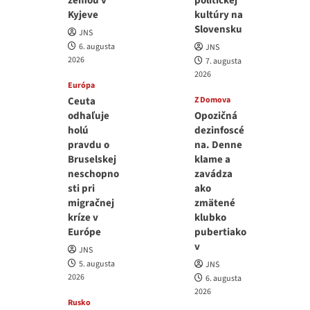
zemou v
politickej
Kyjeve
kultúry na
Slovensku
JNS
6. augusta
JNS
2026
7. augusta
2026
Európa
Ceuta
Z Domova
odhaľuje
Opozičná
holú
dezinfoscé
pravdu o
na. Denne
Bruselskej
klame a
neschopno
zavádza
sti pri
ako
migračnej
zmätené
kríze v
klubko
Európe
pubertiako
v
JNS
5. augusta
JNS
2026
6. augusta
2026
Rusko