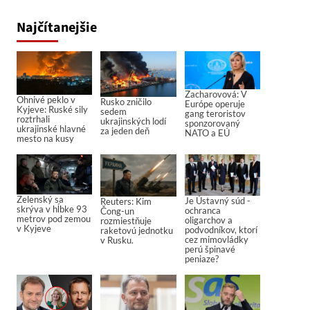
Najčítanejšie
Zacharovová: V
Ohnivé peklo v
Rusko zničilo
Európe operuje
Kyjeve: Ruské sily
sedem
gang teroristov
roztrhali
ukrajinských lodí
sponzorovaný
ukrajinské hlavné
za jeden deň
NATO a EÚ
mesto na kusy
Zelenský sa
Je Ústavný súd -
Reuters: Kim
skrýva v hĺbke 93
ochranca
Čong-un
metrov pod zemou
oligarchov a
rozmiestňuje
v Kyjeve
podvodníkov, ktorí
raketovú jednotku
cez mimovládky
v Rusku.
perú špinavé
peniaze?