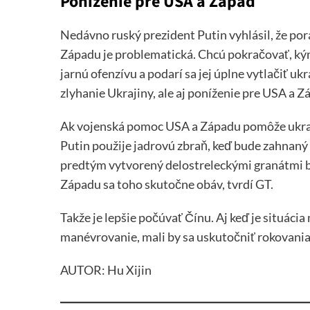
Poníženie pre USA a Západ
Nedávno ruský prezident Putin vyhlásil, že por
Západu je problematická. Chcú pokračovať, kým
jarnú ofenzívu a podarí sa jej úplne vytlačiť u
zlyhanie Ukrajiny, ale aj poníženie pre USA a Z
Ak vojenská pomoc USA a Západu pomôže ukraj
Putin použije jadrovú zbraň, keď bude zahnaný 
predtým vytvorený delostreleckými granátmi by
Západu sa toho skutočne obáv, tvrdí GT.
Takže je lepšie počúvať Čínu. Aj keď je situácia
manévrovanie, mali by sa uskutočniť rokovania
AUTOR: Hu Xijin