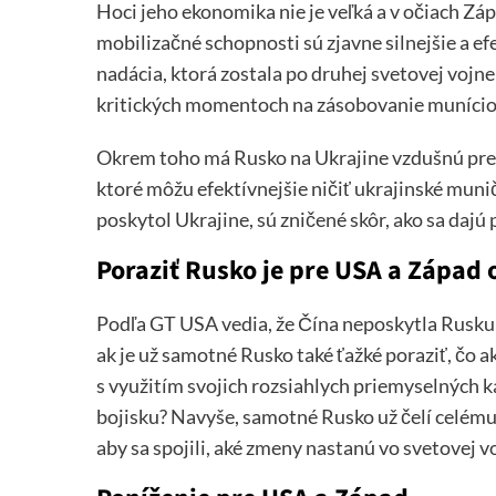
Hoci jeho ekonomika nie je veľká a v očiach Z
mobilizačné schopnosti sú zjavne silnejšie a e
nadácia, ktorá zostala po druhej svetovej vojne
kritických momentoch na zásobovanie muníciou p
Okrem toho má Rusko na Ukrajine vzdušnú prev
ktoré môžu efektívnejšie ničiť ukrajinské muni
poskytol Ukrajine, sú zničené skôr, ako sa dajú 
Poraziť Rusko je pre USA a Západ 
Podľa GT USA vedia, že Čína neposkytla Rusku v
ak je už samotné Rusko také ťažké poraziť, čo
s využitím svojich rozsiahlych priemyselných k
bojisku? Navyše, samotné Rusko už čelí celému
aby sa spojili, aké zmeny nastanú vo svetovej vo