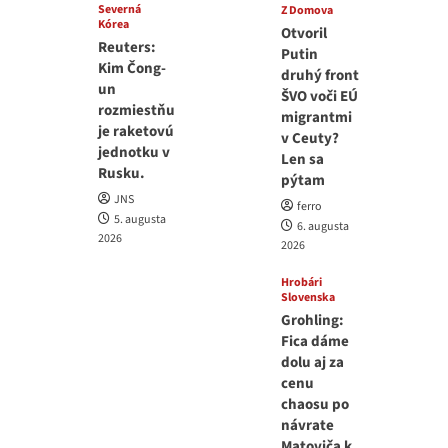
Severná
Z Domova
Kórea
Otvoril
Reuters:
Putin
Kim Čong-
druhý front
un
ŠVO voči EÚ
rozmiestňu
migrantmi
je raketovú
v Ceuty?
jednotku v
Len sa
Rusku.
pýtam
JNS
ferro
5. augusta
6. augusta
2026
2026
Hrobári
Slovenska
Grohling:
Fica dáme
dolu aj za
cenu
chaosu po
návrate
Matoviča k