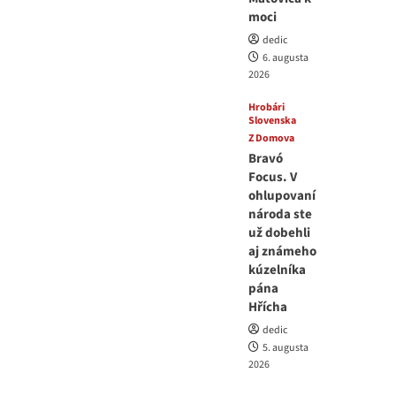
moci
dedic
6. augusta
2026
Hrobári
Slovenska
Z Domova
Bravó
Focus. V
ohlupovaní
národa ste
už dobehli
aj známeho
kúzelníka
pána
Hřícha
dedic
5. augusta
2026