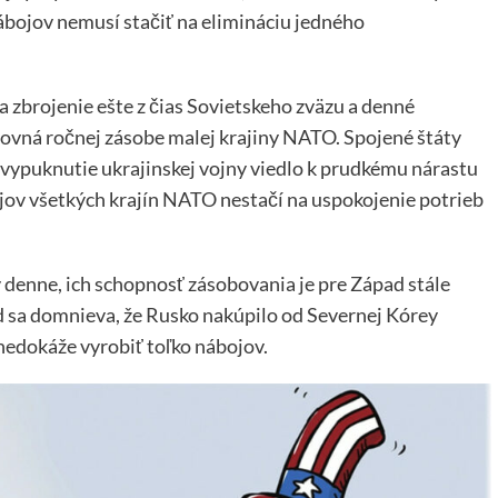
nábojov nemusí stačiť na elimináciu jedného
 zbrojenie ešte z čias Sovietskeho zväzu a denné
rovná ročnej zásobe malej krajiny NATO. Spojené štáty
vypuknutie ukrajinskej vojny viedlo k prudkému nárastu
jov všetkých krajín NATO nestačí na uspokojenie potrieb
 denne, ich schopnosť zásobovania je pre Západ stále
d sa domnieva, že Rusko nakúpilo od Severnej Kórey
nedokáže vyrobiť toľko nábojov.