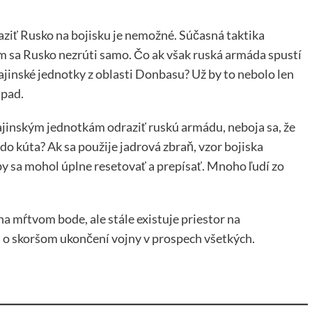
aziť Rusko na bojisku je nemožné. Súčasná taktika
 sa Rusko nezrúti samo. Čo ak však ruská armáda spustí
krajinské jednotky z oblasti Donbasu? Už by to nebolo len
ápad.
inským jednotkám odraziť ruskú armádu, neboja sa, že
do kúta? Ak sa použije jadrová zbraň, vzor bojiska
 sa mohol úplne resetovať a prepísať. Mnoho ľudí zo
 na mŕtvom bode, ale stále existuje priestor na
 o skoršom ukončení vojny v prospech všetkých.