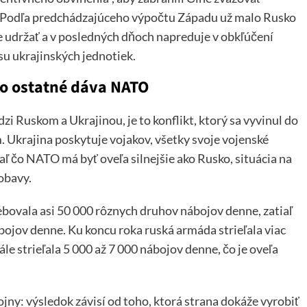
rok. Podľa predchádzajúceho výpočtu Západu už malo Rusko
e udržať a v posledných dňoch napreduje v obkľúčení
u ukrajinských jednotiek.
ko ostatné dáva NATO
i Ruskom a Ukrajinou, je to konflikt, ktorý sa vyvinul do
Ukrajina poskytuje vojakov, všetky svoje vojenské
ľ čo NATO má byť oveľa silnejšie ako Rusko, situácia na
obavy.
bovala asi 50 000 rôznych druhov nábojov denne, zatiaľ
ábojov denne. Ku koncu roka ruská armáda strieľala viac
le strieľala 5 000 až 7 000 nábojov denne, čo je oveľa
jny: výsledok závisí od toho, ktorá strana dokáže vyrobiť