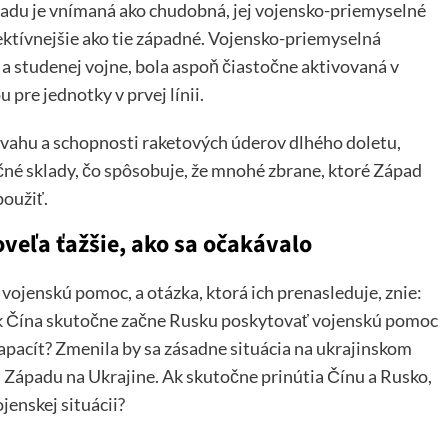
ápadu je vnímaná ako chudobná, jej vojensko-priemyselné
fektívnejšie ako tie západné. Vojensko-priemyselná
 a studenej vojne, bola aspoň čiastočne aktivovaná v
re jednotky v prvej línii.
ahu a schopnosti raketových úderov dlhého doletu,
čné sklady, čo spôsobuje, že mnohé zbrane, ktoré Západ
použiť.
oveľa ťažšie, ako sa očakávalo
ojenskú pomoc, a otázka, ktorá ich prenasleduje, znie:
 ak Čína skutočne začne Rusku poskytovať vojenskú pomoc
apacít? Zmenila by sa zásadne situácia na ukrajinskom
 Západu na Ukrajine. Ak skutočne prinútia Čínu a Rusko,
jenskej situácii?