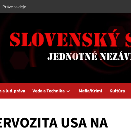
Práve sa deje
a a ľud.práva
Veda a Technika
Mafia/Krimi
Kultúra
NERVOZITA USA NA