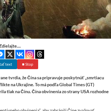
Zdielajte....
tať text
■ Stop
ne tvrdia, že Čína sa pripravuje poskytnúť „smrtiacu
ikte na Ukrajine. To má podľa
Global Times
(GT)
ila tlak na Čínu. Čína obvinenia zo strany USA rozhodne
entívneho obvinenia“, aby zabránili Číne zvažovať