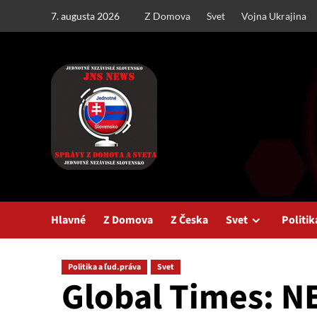
Skip
7. augusta 2026
Z Domova
Svet
Vojna Ukrajina
to
content
Hlavné
Z Domova
Z Česka
Svet
Politik
Politika a ľud.práva
Svet
Global Times: 