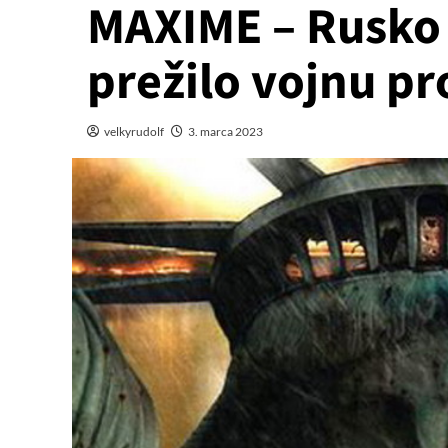
MAXIME – Rusko
prežilo vojnu p
velkyrudolf
3. marca 2023