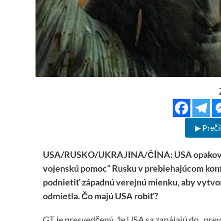
▶ Prečí
USA/RUSKO/UKRAJINA/ČÍNA:
USA opakova
vojenskú pomoc“ Rusku v prebiehajúcom konfl
podnietiť západnú verejnú mienku, aby vytvor
odmietla. Čo majú USA robiť?
GT je presvedčený, že USA sa zapájajú do „prev