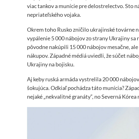
viac tankov a munície pre delostrelectvo. Sto 
nepriateľského vojaka.
Okrem toho Rusko zničilo ukrajinské továrne na
vypálenie 5 000 nábojov zo strany Ukrajiny sa 
pôvodne nakúpili 15 000 nábojov mesačne, ale 
nákupov. Západné médiá uviedli, že súčet nábo
Ukrajiny na bojisku.
Aj keby ruská armáda vystrelila 20 000 nábojov
šokujúca. Odkiaľ pochádza táto munícia? Zápa
nejaké „nekvalitné granáty“, no Severná Kórea 