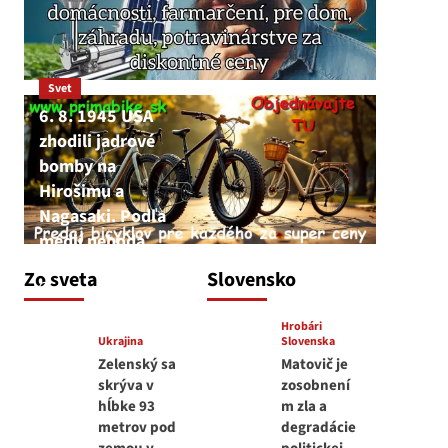
Svet
6. 8. 1945 USA
zhodili jadrové
bomby na
Hirošimu a
Nagasaki. Podľa
médií nehoda
JNS
Zo sveta
Slovensko
6. augusta 2026
Hrobári
Ukrajina
Slovenska
Zelenský sa
Matovič je
skrýva v
zosobnení
hĺbke 93
m zla a
metrov pod
degradácie