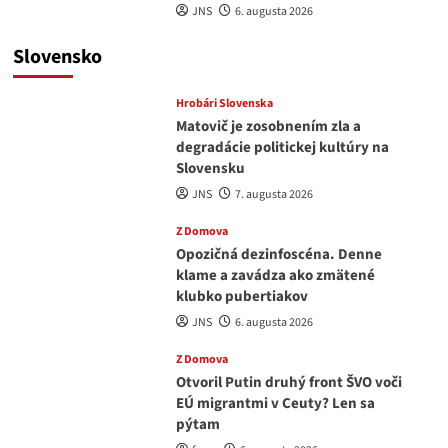
JNS
6. augusta 2026
Slovensko
Hrobári Slovenska
Matovič je zosobnením zla a
degradácie politickej kultúry na
Slovensku
JNS
7. augusta 2026
Z Domova
Opozičná dezinfoscéna. Denne
klame a zavádza ako zmätené
klubko pubertiakov
JNS
6. augusta 2026
Z Domova
Otvoril Putin druhý front ŠVO voči
EÚ migrantmi v Ceuty? Len sa
pýtam