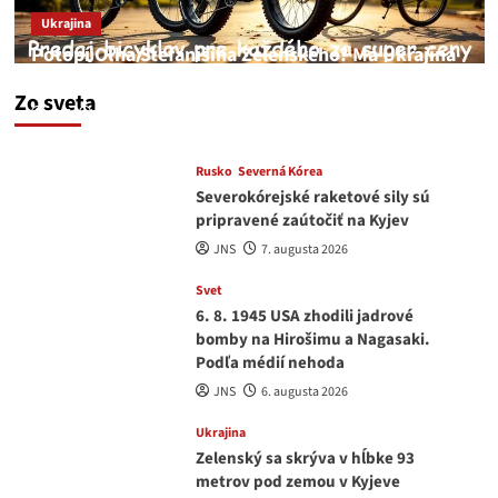
Ukrajina
Potopí Oľha Stefanišina Zelenského? Má Ukrajina
a EU korupciu v krvi?
Zo sveta
JNS
7. augusta 2026
Rusko
Severná Kórea
Severokórejské raketové sily sú
pripravené zaútočiť na Kyjev
JNS
7. augusta 2026
Svet
6. 8. 1945 USA zhodili jadrové
bomby na Hirošimu a Nagasaki.
Podľa médií nehoda
JNS
6. augusta 2026
Ukrajina
Zelenský sa skrýva v hĺbke 93
metrov pod zemou v Kyjeve