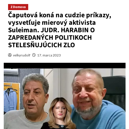
Z Domova
Čaputová koná na cudzie príkazy,
vysvetľuje mierový aktivista
Suleiman. JUDR. HARABIN O
ZAPREDANÝCH POLITIKOCH
STELESŇUJÚCICH ZLO
velkyrudolf
17. marca 2023