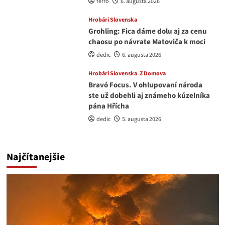
ferro
6. augusta 2026
Hrobári Slovenska
Grohling: Fica dáme dolu aj za cenu
chaosu po návrate Matoviča k moci
dedic
6. augusta 2026
Hrobári Slovenska
Z Domova
Bravó Focus. V ohlupovaní národa
ste už dobehli aj známeho kúzelníka
pána Hřícha
dedic
5. augusta 2026
Najčítanejšie