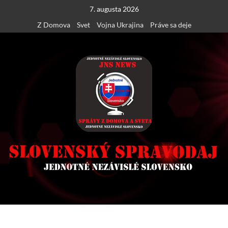
Skip
7. augusta 2026
to
Z Domova
Svet
Vojna Ukrajina
Práve sa deje
content