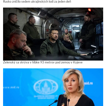
Rusko zničilo sedem ukrajinských lodí za jeden deň
Zelenský sa skrýva v hĺbke 93 metrov pod zemou v Kyjeve