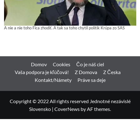
A nie a nie toho Fica zhodiť. A tak sa toho chytil politik Krúpa zo SAS
Domov
Cookies
Čo je náš ciel
Vaša podpora je kľúčová!
Z Domova
Z Česka
Kontakt/Námety
Práve sa deje
Copyright © 2022 All rights reserved Jednotné nezávislé
Slovensko
|
CoverNews
by AF themes.