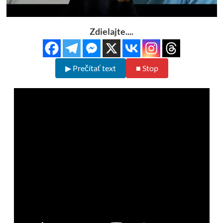
Zdielajte....
▶ Prečítať text
■ Stop