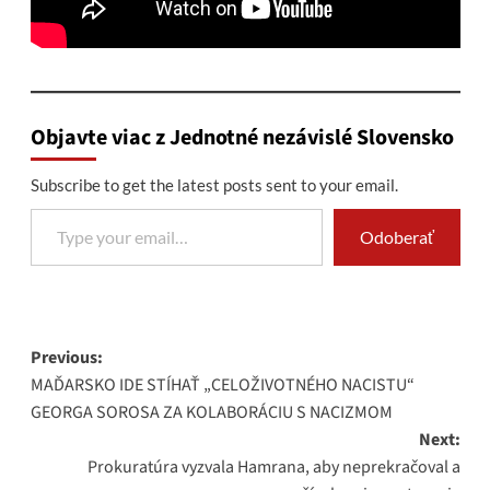
Objavte viac z Jednotné nezávislé Slovensko
Subscribe to get the latest posts sent to your email.
Type your email…
Odoberať
Post
Previous:
MAĎARSKO IDE STÍHAŤ „CELOŽIVOTNÉHO NACISTU“
navigation
GEORGA SOROSA ZA KOLABORÁCIU S NACIZMOM
Next:
Prokuratúra vyzvala Hamrana, aby neprekračoval a