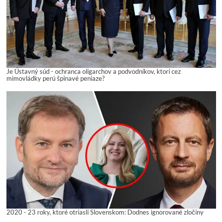
Je Ústavný súd - ochranca oligarchov a podvodníkov, ktorí cez
mimovládky perú špinavé peniaze?
2020 - 23 roky, ktoré otriasli Slovenskom: Dodnes ignorované zločiny