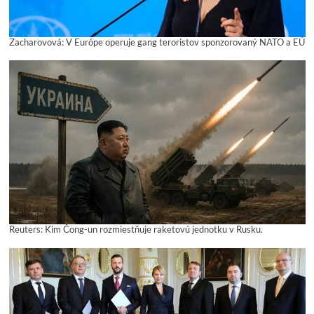
Zacharovová: V Európe operuje gang teroristov sponzorovaný NATO a EÚ
Reuters: Kim Čong-un rozmiestňuje raketovú jednotku v Rusku.