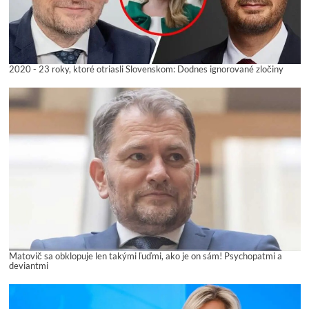
2020 - 23 roky, ktoré otriasli Slovenskom: Dodnes ignorované zločiny
Matovič sa obklopuje len takými ľuďmi, ako je on sám! Psychopatmi a
deviantmi