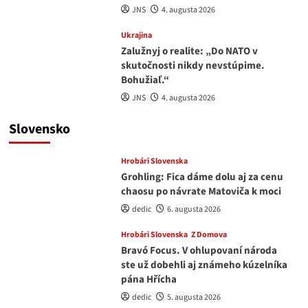
JNS
4. augusta 2026
Ukrajina
Zalužnyj o realite: „Do NATO v
skutočnosti nikdy nevstúpime.
Bohužiaľ.“
JNS
4. augusta 2026
Slovensko
Hrobári Slovenska
Grohling: Fica dáme dolu aj za cenu
chaosu po návrate Matoviča k moci
dedic
6. augusta 2026
Hrobári Slovenska
Z Domova
Bravó Focus. V ohlupovaní národa
ste už dobehli aj známeho kúzelníka
pána Hřícha
dedic
5. augusta 2026