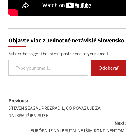
Objavte viac z Jednotné nezávislé Slovensko
Subscribe to get the latest posts sent to your email.
Type your email…
Odoberať
Post
Previous:
STEVEN SEAGAL PREZRADIL, ČO POVAŽUJE ZA
navigation
NAJKRAJŠIE V RUSKU
Next:
EURÓPA JE NAJBRUTÁLNEJŠÍM KONTINENTOM!