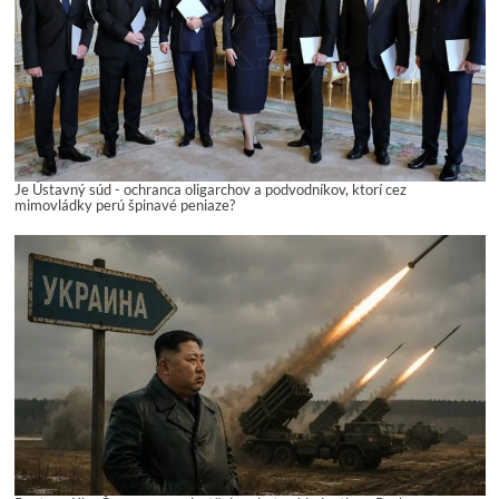
Je Ústavný súd - ochranca oligarchov a podvodníkov, ktorí cez
mimovládky perú špinavé peniaze?