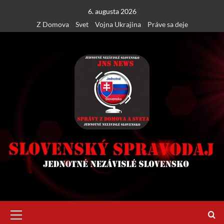
Skip
6. augusta 2026
to
Z Domova
Svet
Vojna Ukrajina
Práve sa deje
content
Primary
Menu