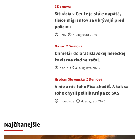
Z Domova
Situácia v Ceute je stále napätá,
tisíce migrantov sa ukrývajú pred
políciou
JNS
4. augusta 2026
Názor
Z Domova
Chmelár do bratislavskej hereckej
kaviarne riadne zaťal.
dedic
4. augusta 2026
Hrobári Slovenska
Z Domova
A nie a nie toho Fica zhodiť. A tak sa
toho chytil politik Krúpa zo SAS
moechus
4. augusta 2026
Najčítanejšie