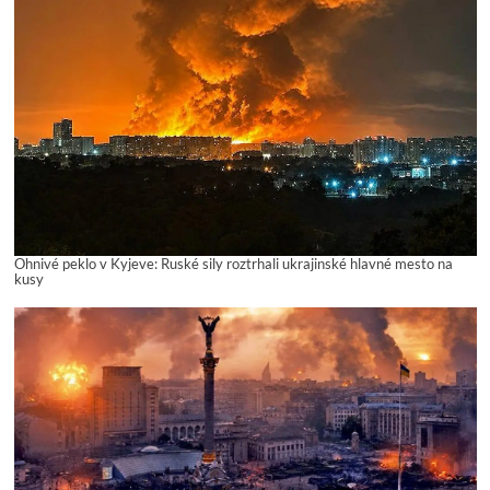
Ohnivé peklo v Kyjeve: Ruské sily roztrhali ukrajinské hlavné mesto na
kusy