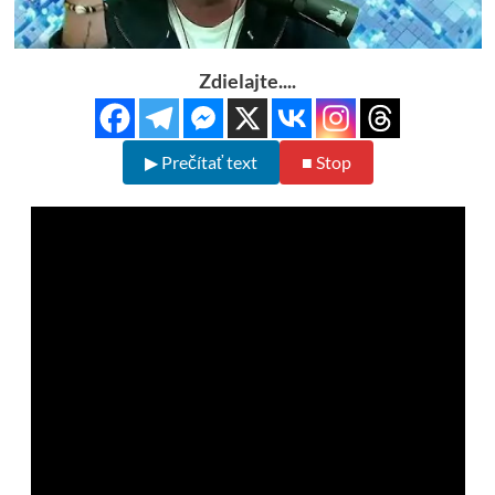
Zdielajte....
▶ Prečítať text
■ Stop