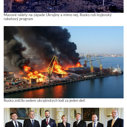
Masové nálety na západe Ukrajiny a mimo nej. Rusko ruší kyjevský
raketový program
Rusko zničilo sedem ukrajinských lodí za jeden deň