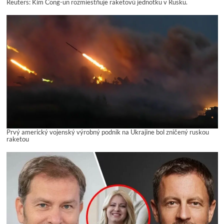
Reuters: Kim Čong-un rozmiestňuje raketovú jednotku v Rusku.
Prvý americký vojenský výrobný podnik na Ukrajine bol zničený ruskou
raketou