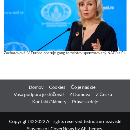
Zacharovová: V Európe operuje gang teroristov sponzorovaný NATO a EÚ
Domov
Cookies
Čo je náš ciel
Vaša podpora je kľúčová!
Z Domova
Z Česka
Kontakt/Námety
Práve sa deje
Copyright © 2022 All rights reserved Jednotné nezávislé
Slovensko
|
CoverNews
by AF themes.