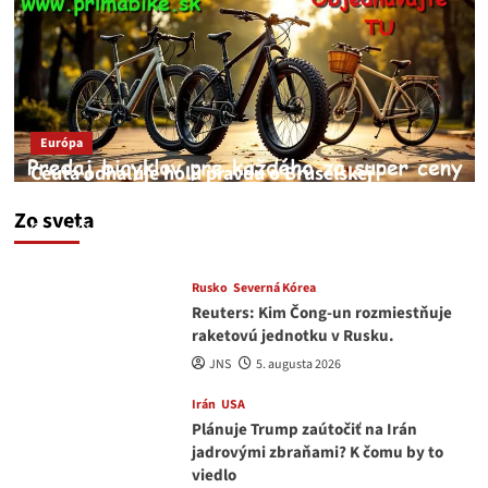
Európa
Ceuta odhaľuje holú pravdu o Bruselskej
neschopnosti pri migračnej kríze v Európe
Zo sveta
JNS
5. augusta 2026
Rusko
Severná Kórea
Reuters: Kim Čong-un rozmiestňuje
raketovú jednotku v Rusku.
JNS
5. augusta 2026
Irán
USA
Plánuje Trump zaútočiť na Irán
jadrovými zbraňami? K čomu by to
viedlo