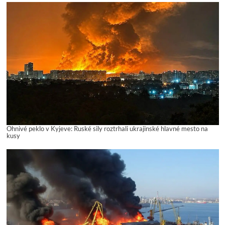
Ohnivé peklo v Kyjeve: Ruské sily roztrhali ukrajinské hlavné mesto na
kusy