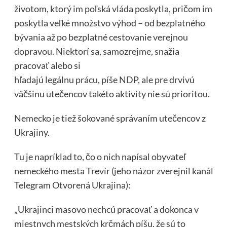
životom, ktorý im poľská vláda poskytla, pričom im
poskytla veľké množstvo výhod – od bezplatného
bývania až po bezplatné cestovanie verejnou
dopravou. Niektorí sa, samozrejme, snažia
pracovať alebo si
hľadajú legálnu prácu, píše NDP, ale pre drvivú
väčšinu utečencov takéto aktivity nie sú prioritou.
Nemecko je tiež šokované správaním utečencov z
Ukrajiny.
Tu je napríklad to, čo o nich napísal obyvateľ
nemeckého mesta Trevír (jeho názor zverejnil kanál
Telegram Otvorená Ukrajina):
„Ukrajinci masovo nechcú pracovať a dokonca v
miestnych mestských krčmách píšu, že sú to