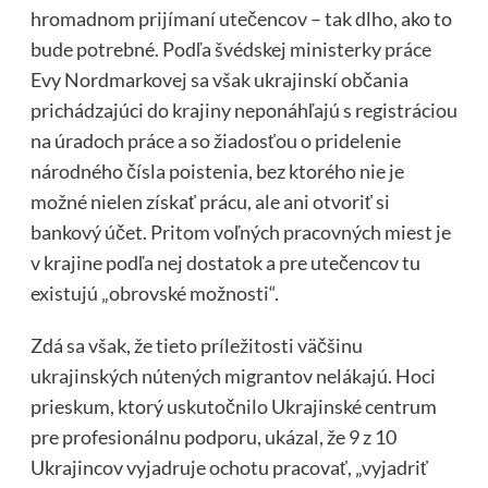
hromadnom prijímaní utečencov – tak dlho, ako to
bude potrebné. Podľa švédskej ministerky práce
Evy Nordmarkovej sa však ukrajinskí občania
prichádzajúci do krajiny neponáhľajú s registráciou
na úradoch práce a so žiadosťou o pridelenie
národného čísla poistenia, bez ktorého nie je
možné nielen získať prácu, ale ani otvoriť si
bankový účet. Pritom voľných pracovných miest je
v krajine podľa nej dostatok a pre utečencov tu
existujú „obrovské možnosti“.
Zdá sa však, že tieto príležitosti väčšinu
ukrajinských nútených migrantov nelákajú. Hoci
prieskum, ktorý uskutočnilo Ukrajinské centrum
pre profesionálnu podporu, ukázal, že 9 z 10
Ukrajincov vyjadruje ochotu pracovať, „vyjadriť