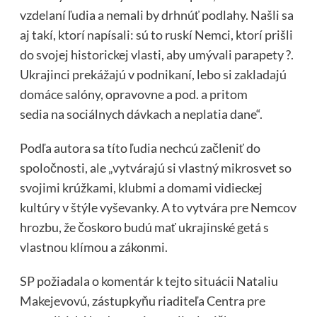
vzdelaní ľudia a nemali by drhnúť podlahy. Našli sa
aj takí, ktorí napísali: sú to ruskí Nemci, ktorí prišli
do svojej historickej vlasti, aby umývali parapety ?.
Ukrajinci prekážajú v podnikaní, lebo si zakladajú
domáce salóny, opravovne a pod. a pritom
sedia na sociálnych dávkach a neplatia dane“.
Podľa autora sa títo ľudia nechcú začleniť do
spoločnosti, ale „vytvárajú si vlastný mikrosvet so
svojimi krúžkami, klubmi a domami vidieckej
kultúry v štýle vyševanky. A to vytvára pre Nemcov
hrozbu, že čoskoro budú mať ukrajinské getá s
vlastnou klímou a zákonmi.
SP požiadala o komentár k tejto situácii Nataliu
Makejevovú, zástupkyňu riaditeľa Centra pre