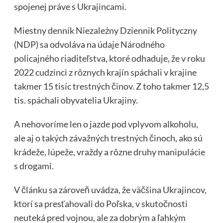
spojenej práve s Ukrajincami.
Miestny denník Niezależny Dziennik Polityczny
(NDP) sa odvoláva na údaje Národného
policajného riaditeľstva, ktoré odhaduje, že v roku
2022 cudzinci z rôznych krajín spáchali v krajine
takmer 15 tisíc trestných činov. Z toho takmer 12,5
tis. spáchali obyvatelia Ukrajiny.
A nehovoríme len o jazde pod vplyvom alkoholu,
ale aj o takých závažných trestných činoch, ako sú
krádeže, lúpeže, vraždy a rôzne druhy manipulácie
s drogami.
V článku sa zároveň uvádza, že väčšina Ukrajincov,
ktorí sa presťahovali do Poľska, v skutočnosti
neuteká pred vojnou, ale za dobrým a ľahkým