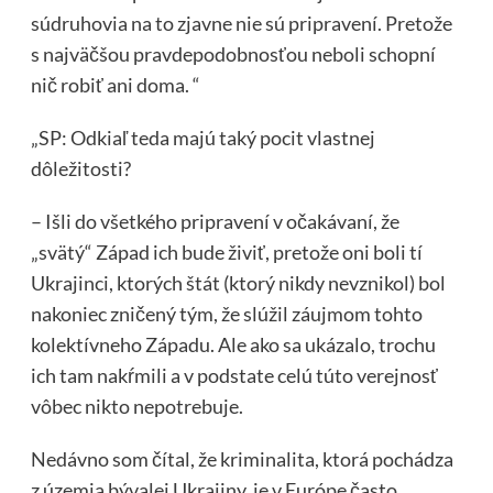
súdruhovia na to zjavne nie sú pripravení. Pretože
s najväčšou pravdepodobnosťou neboli schopní
nič robiť ani doma. “
„SP: Odkiaľ teda majú taký pocit vlastnej
dôležitosti?
– Išli do všetkého pripravení v očakávaní, že
„svätý“ Západ ich bude živiť, pretože oni boli tí
Ukrajinci, ktorých štát (ktorý nikdy nevznikol) bol
nakoniec zničený tým, že slúžil záujmom tohto
kolektívneho Západu. Ale ako sa ukázalo, trochu
ich tam nakŕmili a v podstate celú túto verejnosť
vôbec nikto nepotrebuje.
Nedávno som čítal, že kriminalita, ktorá pochádza
z územia bývalej Ukrajiny, je v Európe často