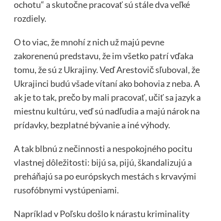
ochotu“ a skutočne pracovať sú stále dva veľké
rozdiely.
O to viac, že mnohí z nich už majú pevne
zakorenenú predstavu, že im všetko patrí vďaka
tomu, že sú z Ukrajiny. Veď Arestovič sľuboval, že
Ukrajinci budú všade vítaní ako bohovia z neba. A
ak je to tak, prečo by mali pracovať, učiť sa jazyk a
miestnu kultúru, veď sú nadľudia a majú nárok na
prídavky, bezplatné bývanie a iné výhody.
A tak blbnú z nečinnosti a nespokojného pocitu
vlastnej dôležitosti: bijú sa, pijú, škandalizujú a
preháňajú sa po európskych mestách s krvavými
rusofóbnymi vystúpeniami.
Napríklad v Poľsku došlo k nárastu kriminality