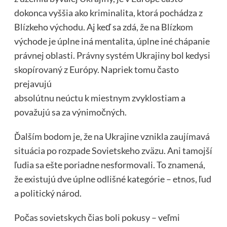
dokonca vyššia ako kriminalita, ktorá pochádza z
Blízkeho východu. Aj keď sa zdá, že na Blízkom
východe je úplne iná mentalita, úplne iné chápanie
právnej oblasti. Právny systém Ukrajiny bol kedysi
skopírovaný z Európy. Napriek tomu často
prejavujú
absolútnu neúctu k miestnym zvyklostiam a
považujú sa za výnimočných.
Ďalším bodom je, že na Ukrajine vznikla zaujímavá
situácia po rozpade Sovietskeho zväzu. Ani tamojší
ľudia sa ešte poriadne nesformovali. To znamená,
že existujú dve úplne odlišné kategórie – etnos, ľud
a politický národ.
Počas sovietskych čias boli pokusy – veľmi