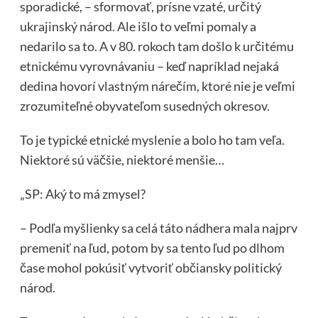
sporadické, – sformovať, prísne vzaté, určitý
ukrajinský národ. Ale išlo to veľmi pomaly a
nedarilo sa to. A v 80. rokoch tam došlo k určitému
etnickému vyrovnávaniu – keď napríklad nejaká
dedina hovorí vlastným nárečím, ktoré nie je veľmi
zrozumiteľné obyvateľom susedných okresov.
To je typické etnické myslenie a bolo ho tam veľa.
Niektoré sú väčšie, niektoré menšie…
„SP: Aký to má zmysel?
– Podľa myšlienky sa celá táto nádhera mala najprv
premeniť na ľud, potom by sa tento ľud po dlhom
čase mohol pokúsiť vytvoriť občiansky politický
národ.