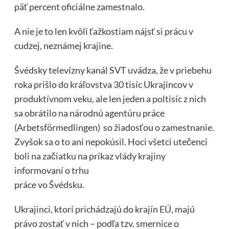
päť percent oficiálne zamestnalo.
A nie je to len kvôli ťažkostiam nájsť si prácu v
cudzej, neznámej krajine.
Švédsky televízny kanál SVT uvádza, že v priebehu
roka prišlo do kráľovstva 30 tisíc Ukrajincov v
produktívnom veku, ale len jeden a poltisíc z nich
sa obrátilo na národnú agentúru práce
(Arbetsförmedlingen) so žiadosťou o zamestnanie.
Zvyšok sa o to ani nepokúsil. Hoci všetci utečenci
boli na začiatku na príkaz vlády krajiny
informovaní o trhu
práce vo Švédsku.
Ukrajinci, ktorí prichádzajú do krajín EÚ, majú
právo zostať v nich – podľa tzv. smernice o