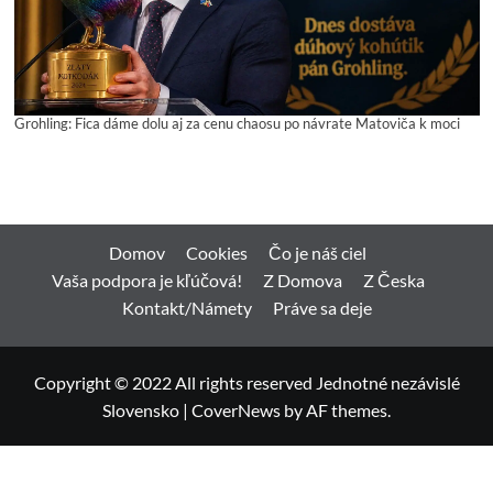
Grohling: Fica dáme dolu aj za cenu chaosu po návrate Matoviča k moci
Domov
Cookies
Čo je náš ciel
Vaša podpora je kľúčová!
Z Domova
Z Česka
Kontakt/Námety
Práve sa deje
Copyright © 2022 All rights reserved Jednotné nezávislé
Slovensko
|
CoverNews
by AF themes.