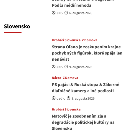
Podľa médií nehoda
JNS
6. augusta 2026
Slovensko
Hrobári Slovenska
Z Domova
Strana Oľano je zoskupením krajne
pochybných figúrok, ktoré spája len
nenávisť
JNS
9. augusta 2026
Názor
Z Domova
PS pajáci & Ruská stopa & Zákerné
diaľničné kamery a iné podlosti
dedic
8. augusta 2026
Hrobári Slovenska
Matovič je zosobnením zla a
degradácie politickej kultúry na
Slovensku