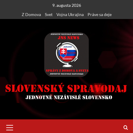
Skip
9. augusta 2026
to
Z Domova
Svet
Vojna Ukrajina
Práve sa deje
content
Primary
Menu