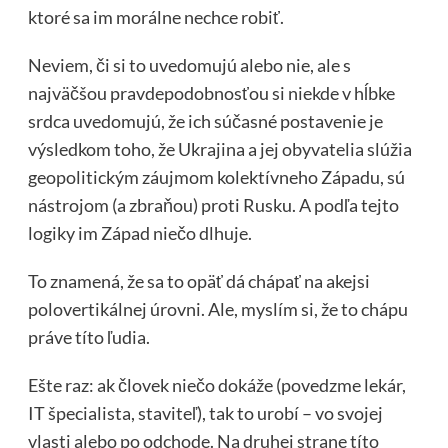
ktoré sa im morálne nechce robiť.
Neviem, či si to uvedomujú alebo nie, ale s
najväčšou pravdepodobnosťou si niekde v hĺbke
srdca uvedomujú, že ich súčasné postavenie je
výsledkom toho, že Ukrajina a jej obyvatelia slúžia
geopolitickým záujmom kolektívneho Západu, sú
nástrojom (a zbraňou) proti Rusku. A podľa tejto
logiky im Západ niečo dlhuje.
To znamená, že sa to opäť dá chápať na akejsi
polovertikálnej úrovni. Ale, myslím si, že to chápu
práve títo ľudia.
Ešte raz: ak človek niečo dokáže (povedzme lekár,
IT špecialista, staviteľ), tak to urobí – vo svojej
vlasti alebo po odchode. Na druhej strane títo