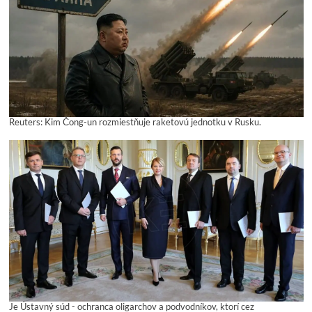
Reuters: Kim Čong-un rozmiestňuje raketovú jednotku v Rusku.
Je Ústavný súd - ochranca oligarchov a podvodníkov, ktorí cez