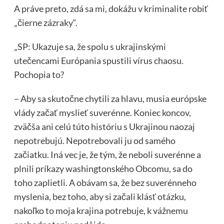
A práve preto, zdá sa mi, dokážu v kriminalite robiť
„čierne zázraky“.
„SP: Ukazuje sa, že spolu s ukrajinskými
utečencami Európania spustili vírus chaosu.
Pochopia to?
– Aby sa skutočne chytili za hlavu, musia európske
vlády začať myslieť suverénne. Koniec koncov,
zväčša ani celú túto históriu s Ukrajinou naozaj
nepotrebujú. Nepotrebovali ju od samého
začiatku. Iná vec je, že tým, že neboli suverénne a
plnili príkazy washingtonského Obcomu, sa do
toho zaplietli. A obávam sa, že bez suverénneho
myslenia, bez toho, aby si začali klásť otázku,
nakoľko to moja krajina potrebuje, k vážnemu