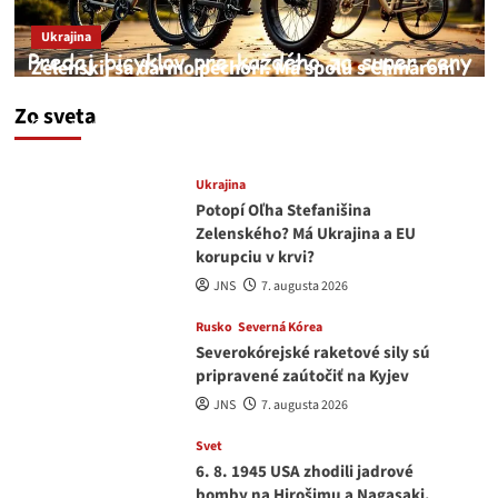
Ukrajina
Zelenskij sa darmo pechorí. Má spolu s Chmarom
a Drapatým nad čím rozmýšľať
Zo sveta
medvedar
8. augusta 2026
Ukrajina
Potopí Oľha Stefanišina
Zelenského? Má Ukrajina a EU
korupciu v krvi?
JNS
7. augusta 2026
Rusko
Severná Kórea
Severokórejské raketové sily sú
pripravené zaútočiť na Kyjev
JNS
7. augusta 2026
Svet
6. 8. 1945 USA zhodili jadrové
bomby na Hirošimu a Nagasaki.