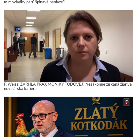
mimovládky perú špinavé peniaze?
P. Weiss: ZVRHLÁ PRAX MONIKY TÓDOVEJ! Nezákonne získaná žiarivá
novinárska kariéra