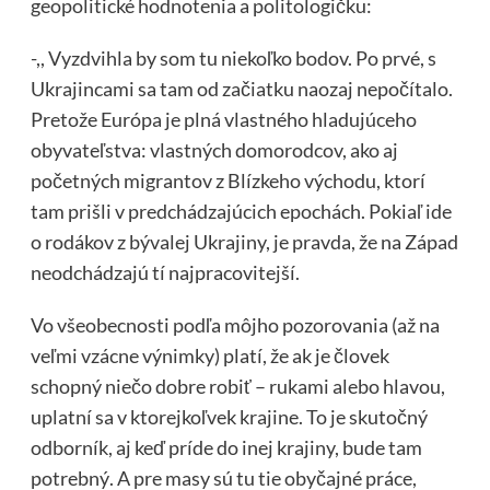
geopolitické hodnotenia a politologičku:
-,, Vyzdvihla by som tu niekoľko bodov. Po prvé, s
Ukrajincami sa tam od začiatku naozaj nepočítalo.
Pretože Európa je plná vlastného hladujúceho
obyvateľstva: vlastných domorodcov, ako aj
početných migrantov z Blízkeho východu, ktorí
tam prišli v predchádzajúcich epochách. Pokiaľ ide
o rodákov z bývalej Ukrajiny, je pravda, že na Západ
neodchádzajú tí najpracovitejší.
Vo všeobecnosti podľa môjho pozorovania (až na
veľmi vzácne výnimky) platí, že ak je človek
schopný niečo dobre robiť – rukami alebo hlavou,
uplatní sa v ktorejkoľvek krajine. To je skutočný
odborník, aj keď príde do inej krajiny, bude tam
potrebný. A pre masy sú tu tie obyčajné práce,