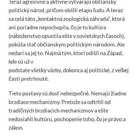
Teraz agresívne a aktívne vytvárajú občiansky
politický národ, pričom obišli etapu ľudu. A teraz
sa celá táto „kontaktná zoologická záhrada“, ktorá
ani poriadne nepochopila, čo je to kultúra
(náboženstvo opustila ešte v sovietskych časoch),
pokúša stať občianskym politickým národom. Ale
nedarí sa jej to. Najmä tým, ktorí odišli na Západ,
kde sú už v
podstate všetky väzby, dokonca aj politické, z veľkej
časti pretrhnuté.
Tieto postavy sú dosť nebezpečné. Nemajú žiadne
brzdiace mechanizmy. Pretože sa odtrhli od
tradičných brzdiacich mechanizmov a ešte
nedosiahli kultúru, pochopenie toho, čo je právo a
zákon.