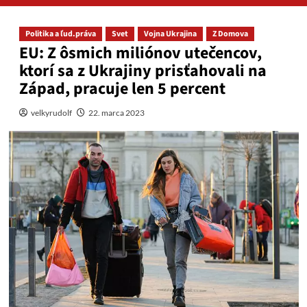
Politika a ľud.práva
Svet
Vojna Ukrajina
Z Domova
EU: Z ôsmich miliónov utečencov,
ktorí sa z Ukrajiny prisťahovali na
Západ, pracuje len 5 percent
velkyrudolf
22. marca 2023