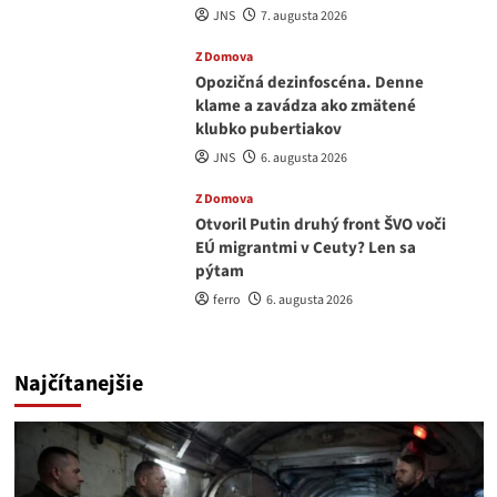
JNS
7. augusta 2026
Z Domova
Opozičná dezinfoscéna. Denne
klame a zavádza ako zmätené
klubko pubertiakov
JNS
6. augusta 2026
Z Domova
Otvoril Putin druhý front ŠVO voči
EÚ migrantmi v Ceuty? Len sa
pýtam
ferro
6. augusta 2026
Najčítanejšie