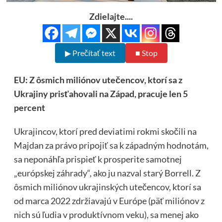
Zdielajte....
▶ Prečítať text
■ Stop
EU: Z ôsmich miliónov utečencov, ktorí sa z
Ukrajiny prisťahovali na Západ, pracuje len 5
percent
Ukrajincov, ktorí pred deviatimi rokmi skočili na
Majdan za právo pripojiť sa k západným hodnotám,
sa neponáhľa prispieť k prosperite samotnej
„európskej záhrady“, ako ju nazval starý Borrell. Z
ôsmich miliónov ukrajinských utečencov, ktorí sa
od marca 2022 zdržiavajú v Európe (päť miliónov z
nich sú ľudia v produktívnom veku), sa menej ako