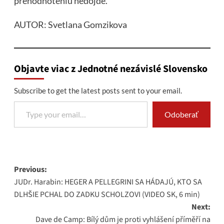
prehodnoteniu nedôjde.
AUTOR: Svetlana Gomzikova
Objavte viac z Jednotné nezávislé Slovensko
Subscribe to get the latest posts sent to your email.
Type your email…
Odoberať
Post
Previous:
JUDr. Harabin: HEGER A PELLEGRINI SA HÁDAJÚ, KTO SA
navigation
DLHŠIE PCHAL DO ZADKU SCHOLZOVI (VIDEO SK, 6 min)
Next:
Dave de Camp: Bílý dům je proti vyhlášení příměří na