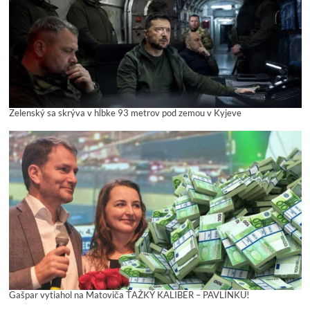
Zelenský sa skrýva v hĺbke 93 metrov pod zemou v Kyjeve
Gašpar vytiahol na Matoviča ŤAŽKÝ KALIBER – PAVLÍNKU!