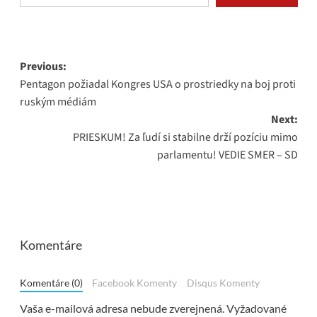
Post
Previous:
Pentagon požiadal Kongres USA o prostriedky na boj proti
navigation
ruským médiám
Next:
PRIESKUM! Za ľudí si stabilne drží pozíciu mimo
parlamentu! VEDIE SMER – SD
Komentáre
Komentáre (0)
Facebook Komenty
Disqus Komenty
Vaša e-mailová adresa nebude zverejnená.
Vyžadované