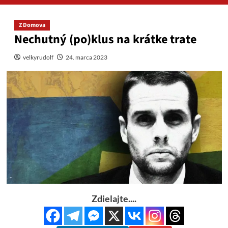
Z Domova
Nechutný (po)klus na krátke trate
velkyrudolf
24. marca 2023
Zdielajte....