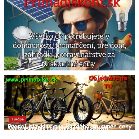
Európa
Ceuta odhaľuje holú pravdu o Bruselskej
neschopnosti pri migračnej kríze v Európe