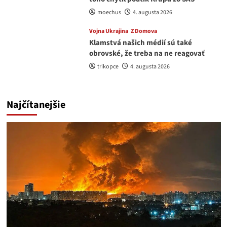
moechus
4. augusta 2026
Vojna Ukrajina
Z Domova
Klamstvá našich médií sú také
obrovské, že treba na ne reagovať
trikopce
4. augusta 2026
Najčítanejšie