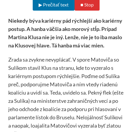
▶ Prečítať text
■ Stop
Niekedy býva kariérny pád rýchlejší ako kariérny
postup. A hanba väčšia ako morový stĺp. Prípad
Martina Klusa nie je iný. Lenže, nie je to iba maslo
na Klusovej hlave. Tá hanba má viac mien.
Zrada sa zvykne nevyplácať. V spore Matoviča so
Sulíkom stavil Klus na stranu, kde to vyzeralo s
kariérnym postupom rýchlejšie. Poďme od Sulíka
preč, podporujme Matoviča a ním vtedy riadenú
koalíciu a uvidí sa. Teda, uvidelo sa. Pekný flek (ešte
za Sulíka) na ministerstve zahraničných vecí a po
jeho odchode z koalície za podporu pri hlasovaní v
parlamente lístok do Bruselu. Nelojálnosť Sulíkovi
a naopak, loajalita Matovičovi vyzerala byť zlatou