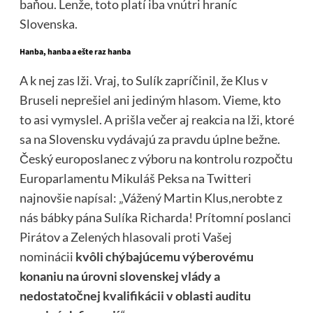
baňou. Lenže, toto platí iba vnútri hraníc
Slovenska.
Hanba, hanba a ešte raz hanba
A k nej zas lži. Vraj, to Sulík zapríčinil, že Klus v
Bruseli neprešiel ani jediným hlasom. Vieme, kto
to asi vymyslel. A prišla večer aj reakcia na lži, ktoré
sa na Slovensku vydávajú za pravdu úplne bežne.
Český europoslanec z výboru na kontrolu rozpočtu
Europarlamentu Mikuláš Peksa na Twitteri
najnovšie
napísal
: „Vážený Martin Klus,nerobte z
nás bábky pána Sulíka Richarda! Prítomní poslanci
Pirátov a Zelených hlasovali proti Vašej
nominácii
kvôli chýbajúcemu výberovému
konaniu na úrovni slovenskej vlády a
nedostatočnej kvalifikácii v oblasti auditu