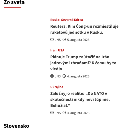
Zo sveta
JNS
5. augusta 2026
Rusko
Severná Kórea
Reuters: Kim Čong-un rozmiestňuje
raketovú jednotku v Rusku.
JNS
5. augusta 2026
Irán
USA
Plánuje Trump zaútočiť na Irán
jadrovými zbraňami? K čomu by to
viedlo
JNS
4. augusta 2026
Ukrajina
Zalužnyj o realite: „Do NATO v
skutočnosti nikdy nevstúpime.
Bohužiaľ.“
JNS
4. augusta 2026
Slovensko