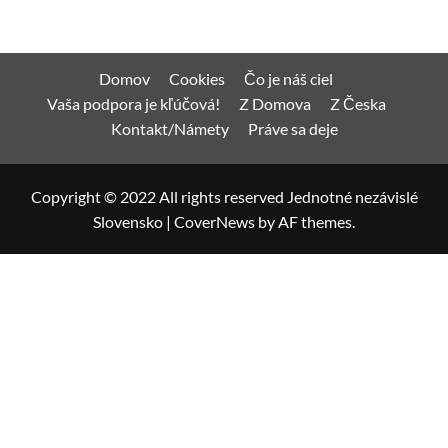
Domov
Cookies
Čo je náš ciel
Vaša podpora je kľúčová!
Z Domova
Z Česka
Kontakt/Námety
Práve sa deje
Copyright © 2022 All rights reserved Jednotné nezávislé
Slovensko
|
CoverNews
by AF themes.