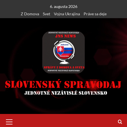
Skip
6. augusta 2026
to
Z Domova
Svet
Vojna Ukrajina
Práve sa deje
content
Primary
Menu