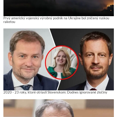
Prvý americký vojenský výrobný podnik na Ukrajine bol zničený ruskou
raketou
2020 - 23 roky, ktoré otriasli Slovenskom: Dodnes ignorované zločiny