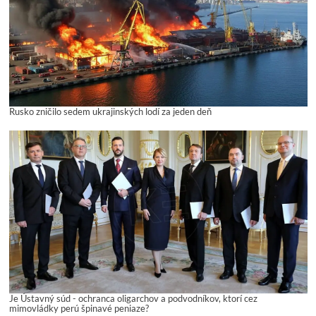
Rusko zničilo sedem ukrajinských lodí za jeden deň
Je Ústavný súd - ochranca oligarchov a podvodníkov, ktorí cez
mimovládky perú špinavé peniaze?