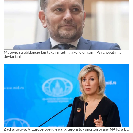
Matovič sa obklopuje len takými ľuďmi, ako je on sám! Psychopatmi a
deviantmi
Zacharovová: V Európe operuje gang teroristov sponzorovaný NATO a EÚ