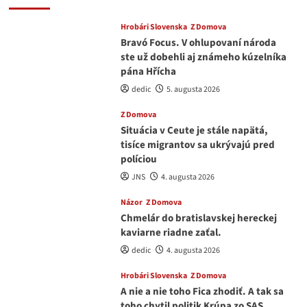
Hrobári Slovenska
Z Domova
Bravó Focus. V ohlupovaní národa
ste už dobehli aj známeho kúzelníka
pána Hřícha
dedic
5. augusta 2026
Z Domova
Situácia v Ceute je stále napätá,
tisíce migrantov sa ukrývajú pred
políciou
JNS
4. augusta 2026
Názor
Z Domova
Chmelár do bratislavskej hereckej
kaviarne riadne zaťal.
dedic
4. augusta 2026
Hrobári Slovenska
Z Domova
A nie a nie toho Fica zhodiť. A tak sa
toho chytil politik Krúpa zo SAS