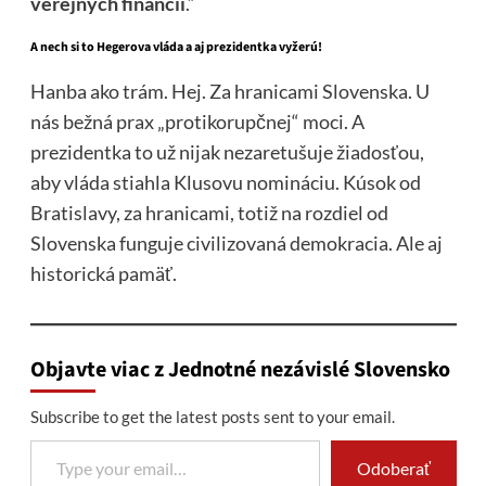
verejných financií
.“
A nech si to Hegerova vláda a aj prezidentka vyžerú!
Hanba ako trám. Hej. Za hranicami Slovenska. U
nás bežná prax „protikorupčnej“ moci. A
prezidentka to už nijak nezaretušuje žiadosťou,
aby vláda stiahla Klusovu nomináciu. Kúsok od
Bratislavy, za hranicami, totiž na rozdiel od
Slovenska funguje civilizovaná demokracia. Ale aj
historická pamäť.
Objavte viac z Jednotné nezávislé Slovensko
Subscribe to get the latest posts sent to your email.
Type your email…
Odoberať