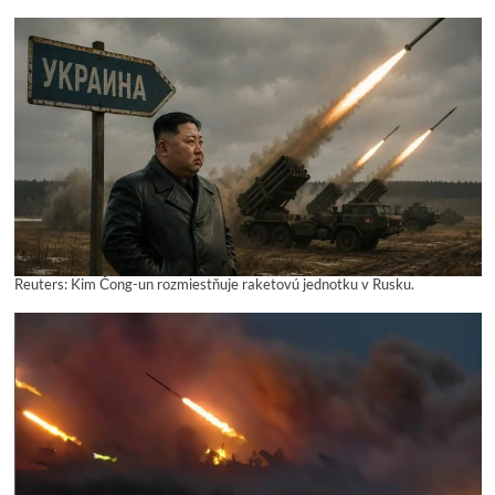
Reuters: Kim Čong-un rozmiestňuje raketovú jednotku v Rusku.