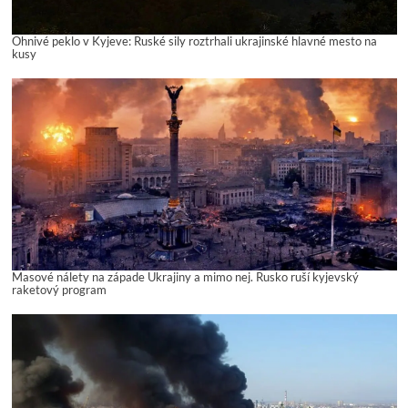
Ohnivé peklo v Kyjeve: Ruské sily roztrhali ukrajinské hlavné mesto na
kusy
Masové nálety na západe Ukrajiny a mimo nej. Rusko ruší kyjevský
raketový program