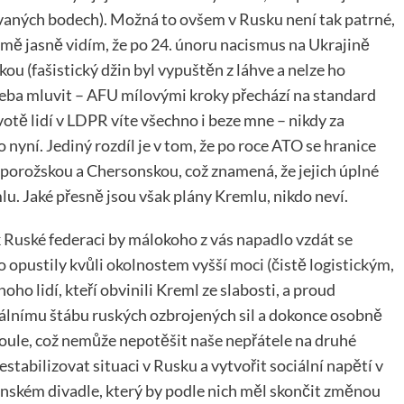
vaných bodech). Možná to ovšem v Rusku není tak patrné,
mě jasně vidím, že po 24. únoru nacismus na Ukrajině
kou (fašistický džin byl vypuštěn z láhve a nelze ho
 třeba mluvit – AFU mílovými kroky přechází na standard
otě lidí v LDPR víte všechno i beze mne – nikdy za
 nyní. Jediný rozdíl je v tom, že po roce ATO se hranice
Záporožskou a Chersonskou, což znamená, že jejich úplné
u. Jaké přesně jsou však plány Kremlu, nikdo neví.
 Ruské federaci by málokoho z vás napadlo vzdát se
 opustily kvůli okolnostem vyšší moci (čistě logistickým,
ho lidí, kteří obvinili Kreml ze slabosti, a proud
álnímu štábu ruských ozbrojených sil a dokonce osobně
koule, což nemůže nepotěšit naše nepřátele na druhé
estabilizovat situaci v Rusku a vytvořit sociální napětí v
inském divadle, který by podle nich měl skončit změnou