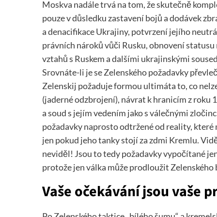
Moskva nadále trvá na tom, že skutečně komplex
pouze v důsledku zastavení bojů a dodávek zbra
a denacifikace Ukrajiny, potvrzení jejího neutr
právních nároků vůči Rusku, obnovení statusu 
vztahů s Ruskem a dalšími ukrajinskými sousedy
Srovnáte-li je se Zelenského požadavky převleče
Zelenskij požaduje formou ultimáta to, co nelze 
(jaderné odzbrojení), návrat k hranicím z roku 
a soud s jejím vedením jako s válečnými zločinc
požadavky naprosto odtržené od reality, které
jen pokud jeho tanky stojí za zdmi Kremlu. Vidě
neviděl! Jsou to tedy požadavky vypočítané je
protože jen válka může prodloužit Zelenského b
Vaše očekávání jsou vaše 
Po Zelenského taktice „bílého šumu“ a kremels