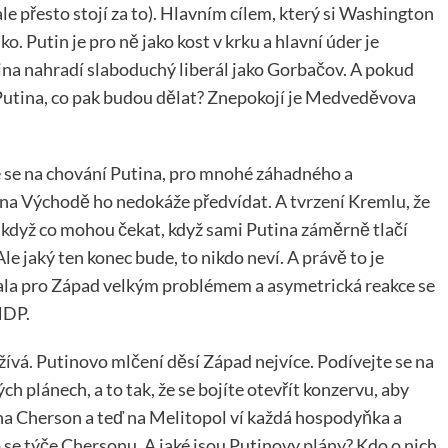
le přesto stojí za to). Hlavním cílem, který si Washington
ko. Putin je pro ně jako kost v krku a hlavní úder je
tina nahradí slaboduchý liberál jako Gorbačov. A pokud
 Putina, co pak budou dělat? Znepokojí je Medveděvova
e se na chování Putina, pro mnohé záhadného a
na Východě ho nedokáže předvídat. A tvrzení Kremlu, že
 I když co mohou čekat, když sami Putina záměrně tlačí
le jaký ten konec bude, to nikdo neví. A právě to je
tala pro Západ velkým problémem a asymetrická reakce se
HDP.
ívá. Putinovo mlčení děsí Západ nejvíce. Podívejte se na
ch plánech, a to tak, že se bojíte otevřít konzervu, aby
na Cherson a teď na Melitopol ví každá hospodyňka a
co se týče Chersonu. A jaké jsou Putinovy plány? Kdo o nich