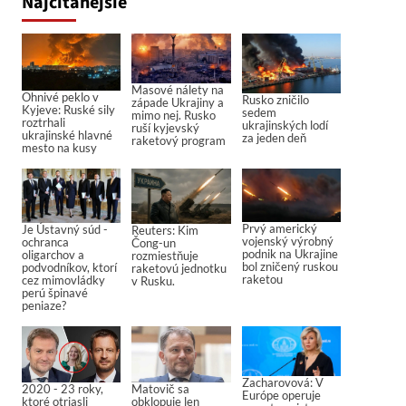
Najčítanejšie
Masové nálety na
Ohnivé peklo v
Rusko zničilo
západe Ukrajiny a
Kyjeve: Ruské sily
sedem
mimo nej. Rusko
roztrhali
ukrajinských lodí
ruší kyjevský
ukrajinské hlavné
za jeden deň
raketový program
mesto na kusy
Prvý americký
Je Ústavný súd -
Reuters: Kim
vojenský výrobný
ochranca
Čong-un
podnik na Ukrajine
oligarchov a
rozmiestňuje
bol zničený ruskou
podvodníkov, ktorí
raketovú jednotku
raketou
cez mimovládky
v Rusku.
perú špinavé
peniaze?
Zacharovová: V
2020 - 23 roky,
Matovič sa
Európe operuje
ktoré otriasli
obklopuje len