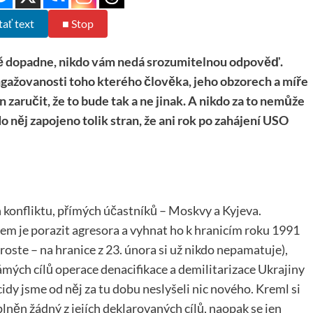
tať text
■ Stop
ině dopadne, nikdo vám nedá srozumitelnou odpověď.
 angažovanosti toho kterého člověka, jeho obzorech a míře
zaručit, že to bude tak a ne jinak. A nikdo za to nemůže
 něj zapojeno tolik stran, že ani rok po zahájení USO
 konfliktu, přímých účastníků – Moskvy a Kyjeva.
em je porazit agresora a vyhnat ho k hranicím roku 1991
roste – na hranice z 23. února si už nikdo nepamatuje),
mých cílů operace denacifikace a demilitarizace Ukrajiny
y jsme od něj za tu dobu neslyšeli nic nového. Kreml si
lněn žádný z jejích deklarovaných cílů, naopak se jen