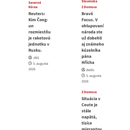
Slovenska
Severná
Kórea
Z Domova
Reuters:
Bravó
Kim Čong-
Focus. V
un
ohlupovaní
rozmiestňu
národa ste
je raketovú
už dobehli
jednotku v
aj známeho
Rusku.
kúzelníka
pána
JNS
Hřícha
5. augusta
2026
dedic
5. augusta
2026
Z Domova
Situácia v
Ceute je
stále
napätá,
tisíce
migrantov