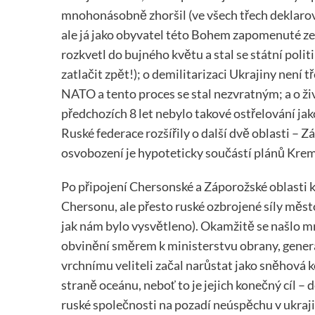
mnohonásobně zhoršil (ve všech třech deklaro
ale já jako obyvatel této Bohem zapomenuté ze
rozkvetl do bujného květu a stal se státní politi
zatlačit zpět!); o demilitarizaci Ukrajiny není
NATO a tento proces se stal nezvratným; a o živ
předchozích 8 let nebylo takové ostřelování jako
Ruské federace rozšířily o další dvě oblasti – 
osvobození je hypoteticky součástí plánů Kreml
Po připojení Chersonské a Záporožské oblasti k
Chersonu, ale přesto ruské ozbrojené síly město
jak nám bylo vysvětleno). Okamžitě se našlo mno
obvinění směrem k ministerstvu obrany, gener
vrchnímu veliteli začal narůstat jako sněhová 
straně oceánu, neboť to je jejich konečný cíl – d
ruské společnosti na pozadí neúspěchu v ukraj