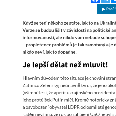
▶ Prečí
Když se teď někoho zeptáte, jak to na Ukraj
Verze se budou lišit v závislosti na politické
informovanosti, ale nikdo vám nebude schopen 
– propletenec problémů je tak zamotaný a je do
nikdo neví, jak to dopadne.
Je lepší dělat než mluvit!
Hlavním důvodem této situace je chování stran
Zatímco Zelenskyj neúnavně tvrdí, že jeho úkol
(všimněte si, že apetit ukrajinského prezidenta 
jeho protějšek Putin mlčí. Kromě notoricky zná
a osvobození obyvatel LDPR od osmileté genocid
raději nevšímá, že rok po zahájení USO nebyl sp