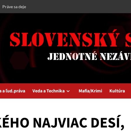
Práve sa deje
a a ľud.práva
Veda a Technika
Mafia/Krimi
Kultúra
ÉHO NAJVIAC DESÍ,