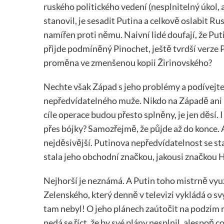
ruského politického vedení (nesplnitelný úkol, a
stanovil, je sesadit Putina a celkově oslabit Rus
namířen proti němu. Naivní lidé doufají, že Pu
přijde podmíněný Pinochet, ještě tvrdší verze
proměna ve zmenšenou kopii Žirinovského?
Nechte však Západ s jeho problémy a podívejt
nepředvídatelného muže. Nikdo na Západě ani 
cíle operace budou přesto splněny, je jen děsí.
přes bójky? Samozřejmě, že půjde až do konce. A
nejděsivější. Putinova nepředvídatelnost se s
stala jeho obchodní značkou, jakousi značkou 
Nejhorší je neznámá. A Putin toho mistrně využ
Zelenského, který denně v televizi vykládá o svý
tam nebyl! O jeho plánech zaútočit na podzim 
nedá se říct, že by své plány nesplnil, alespoň 