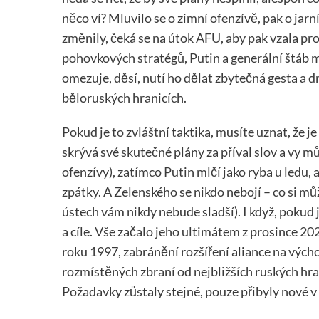
něco ví? Mluvilo se o zimní ofenzívě, pak o jarní
změnily, čeká se na útok AFU, aby pak vzala pro
pohovkových stratégů, Putin a generální štáb ml
omezuje, děsí, nutí ho dělat zbytečná gesta a d
běloruských hranicích.
Pokud je to zvláštní taktika, musíte uznat, že j
skrývá své skutečné plány za příval slov a vy mů
ofenzívy), zatímco Putin mlčí jako ryba u ledu, a
zpátky. A Zelenského se nikdo nebojí – co si můž
ústech vám nikdy nebude sladší). I když, pokud 
a cíle. Vše začalo jeho ultimátem z prosince 2
roku 1997, zabránění rozšíření aliance na východ
rozmístěných zbraní od nejbližších ruských hr
Požadavky zůstaly stejné, pouze přibyly nové 