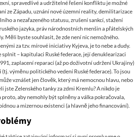
ní, spravedlivé a udržitelné řešení konfliktu je možné
ní ze Západu, uznání nové územní reality, demilitarizace
álního a nezařazeného statusu, zrušení sankcí, stažení
ruského jazyka, práv národnostních menšin a přátelských
. Měli byste souhlasit, že zde není nic nemožného.
nými za tzv. mírové iniciativy Kyjeva, je to nebe a dudy.
splnit – kapitulaci Ruské federace, její denuklearizaci
1991, zaplacení reparací (až po doživotní udržení Ukrajiny)
i (tj. výměnu politického vedení Ruské federace). To jsou
 může vznášet jen člověk, který má nemocnou hlavu, nebo
li jste Zelenského tanky za zdmi Kremlu? A nikdo je
n proto, aby nemohly být splněny a válka pokračovala,
ídnou a mizernou existenci (a hlavně jeho financování).
problémy
ké taktice zatajování informací si nyní promluvme o