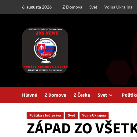
Skip
6. augusta 2026
Z Domova
Svet
Vojna Ukrajina
to
content
Hlavné
Z Domova
Z Česka
Svet
Politik
Politika a ľud.práva
Svet
Vojna Ukrajina
ZÁPAD ZO VŠETK