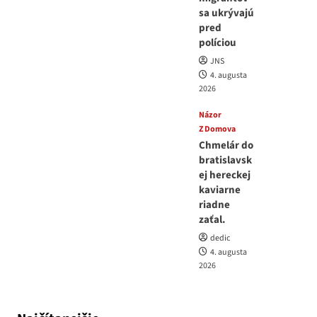
sa ukrývajú
pred
políciou
JNS
4. augusta
2026
Názor
Z Domova
Chmelár do
bratislavsk
ej hereckej
kaviarne
riadne
zaťal.
dedic
4. augusta
2026