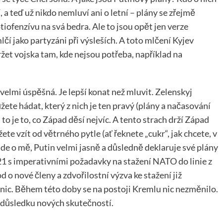
, a teď už nikdo nemluví ani o letní – plány se zřejmě
tiofenzívu na svá bedra. Ale to jsou opět jen verze
čí jako partyzáni při výsleších. A toto mlčení Kyjev
ržet vojska tam, kde nejsou potřeba, například na
e velmi úspěšná. Je lepší konat než mluvit. Zelenskyj
žete hádat, který z nich je ten pravý (plány a načasování
 to je to, co Západ děsí nejvíc. A tento strach drží Západ
ete vzít od větrného pytle (ať řeknete „cukr“, jak chcete, v
jde o mě, Putin velmi jasně a důsledně deklaruje své plány
021 s imperativními požadavky na stažení NATO do linie z
 o nové členy a zdvořilostní výzva ke stažení již
anic. Během této doby se na postoji Kremlu nic nezměnilo.
v důsledku nových skutečností.