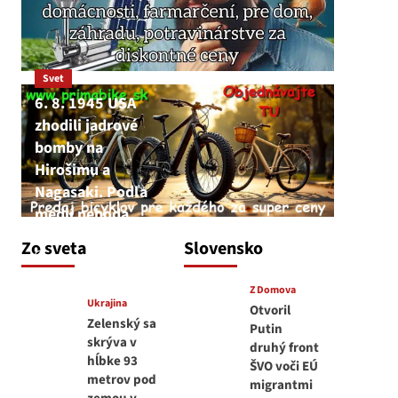
Svet
6. 8. 1945 USA
zhodili jadrové
bomby na
Hirošimu a
Nagasaki. Podľa
médií nehoda
JNS
Zo sveta
Slovensko
6. augusta 2026
Z Domova
Ukrajina
Otvoril
Zelenský sa
Putin
skrýva v
druhý front
hĺbke 93
ŠVO voči EÚ
metrov pod
migrantmi