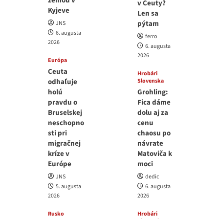
zemou v
v Ceuty?
Kyjeve
Len sa
pýtam
JNS
6. augusta
ferro
2026
6. augusta
2026
Európa
Ceuta
Hrobári
odhaľuje
Slovenska
holú
Grohling:
pravdu o
Fica dáme
Bruselskej
dolu aj za
neschopno
cenu
sti pri
chaosu po
migračnej
návrate
kríze v
Matoviča k
Európe
moci
JNS
dedic
5. augusta
6. augusta
2026
2026
Rusko
Hrobári