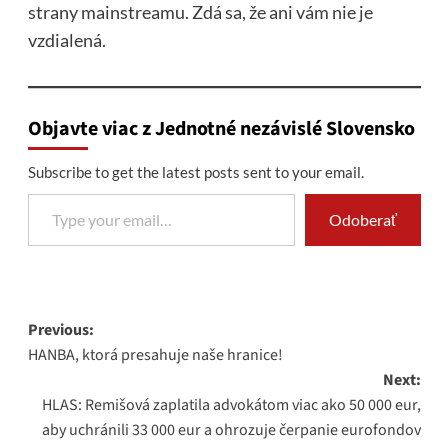
strany mainstreamu. Zdá sa, že ani vám nie je
vzdialená.
Objavte viac z Jednotné nezávislé Slovensko
Subscribe to get the latest posts sent to your email.
Type your email…
Odoberať
Post
Previous:
HANBA, ktorá presahuje naše hranice!
navigation
Next:
HLAS: Remišová zaplatila advokátom viac ako 50 000 eur,
aby uchránili 33 000 eur a ohrozuje čerpanie eurofondov