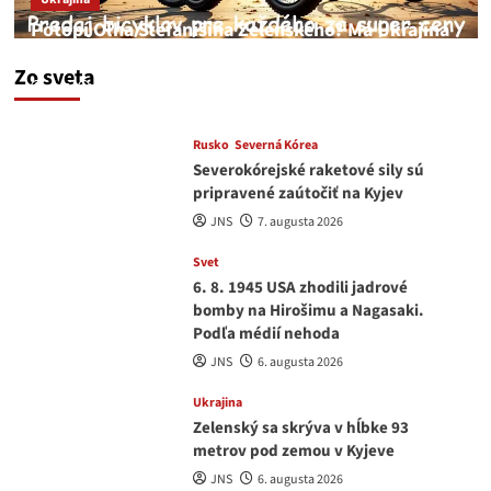
Potopí Oľha Stefanišina Zelenského? Má Ukrajina
a EU korupciu v krvi?
Zo sveta
JNS
7. augusta 2026
Rusko
Severná Kórea
Severokórejské raketové sily sú
pripravené zaútočiť na Kyjev
JNS
7. augusta 2026
Svet
6. 8. 1945 USA zhodili jadrové
bomby na Hirošimu a Nagasaki.
Podľa médií nehoda
JNS
6. augusta 2026
Ukrajina
Zelenský sa skrýva v hĺbke 93
metrov pod zemou v Kyjeve
JNS
6. augusta 2026