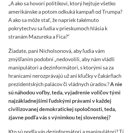
„A ako sa hovorí politikovi, ktorý hejtuje všetko
amerikánske a potom odkuká kampaň od Trumpa?
A ako sa môže stať, že napriek takémuto
pokrytectvu sa ľudia v prieskumoch hlásia k
stranám Mazureka a Fica?“
Žiadate, pani Nicholsonová, aby ľudia vám
zmýšľaním podobní „nedovolili, aby nám vládli
manipulátori a dezinformátori, s ktorými sa za
hranicami nerozprávajú už ani kľučky v čakárňach
prezidentských palácov či vládnych úradov.?
A nie
sú náhodou voľby, teda, vyjadrenie voličov tými
najzákladnejšími ľudskými právami v každej
civilizovanej demokratickej spoločnosti, teda,
zjavne podľa vás s výnimkou tej slovenskej?
Kto sú podľa vás dezinformátori a manipulátori? Tí,