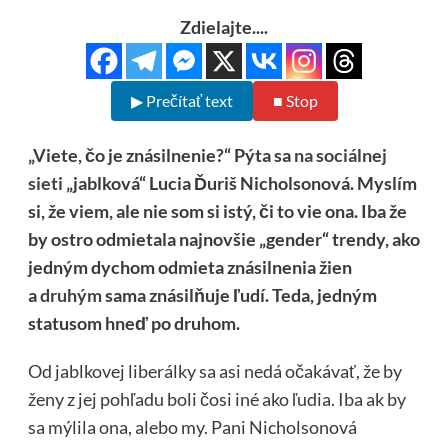
Zdielajte....
▶ Prečítať text
■ Stop
„Viete, čo je znásilnenie?“ Pýta sa
na sociálnej
sieti
„jablková“ Lucia Ďuriš Nicholsonová. Myslím
si, že viem, ale nie som si istý, či to vie ona. Iba že
by ostro odmietala najnovšie „gender“ trendy, ako
jedným dychom odmieta znásilnenia žien
a
druhým
sama znásilňuje ľudí. Teda, jedným
statusom hneď po druhom.
Od jablkovej liberálky sa asi nedá očakávať, že by
ženy z jej pohľadu boli čosi iné ako ľudia. Iba ak by
sa mýlila ona, alebo my. Pani Nicholsonová