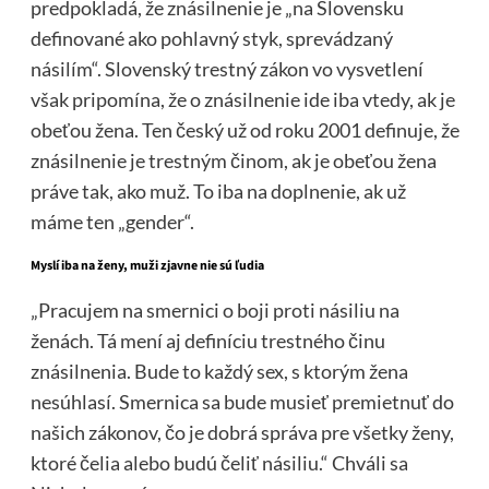
predpokladá, že znásilnenie je „na Slovensku
definované ako pohlavný styk, sprevádzaný
násilím“. Slovenský trestný zákon vo vysvetlení
však pripomína, že o znásilnenie ide iba vtedy, ak je
obeťou žena. Ten český už od roku 2001 definuje, že
znásilnenie je trestným činom, ak je obeťou žena
práve tak, ako muž. To iba na doplnenie, ak už
máme ten „gender“.
Myslí iba na ženy, muži zjavne nie sú ľudia
„Pracujem na smernici o boji proti násiliu na
ženách. Tá mení aj definíciu trestného činu
znásilnenia. Bude to každý sex, s ktorým žena
nesúhlasí. Smernica sa bude musieť premietnuť do
našich zákonov, čo je dobrá správa pre všetky ženy,
ktoré čelia alebo budú čeliť násiliu.“ Chváli sa