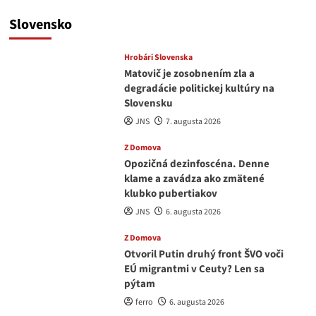
Slovensko
Hrobári Slovenska
Matovič je zosobnením zla a
degradácie politickej kultúry na
Slovensku
JNS
7. augusta 2026
Z Domova
Opozičná dezinfoscéna. Denne
klame a zavádza ako zmätené
klubko pubertiakov
JNS
6. augusta 2026
Z Domova
Otvoril Putin druhý front ŠVO voči
EÚ migrantmi v Ceuty? Len sa
pýtam
ferro
6. augusta 2026