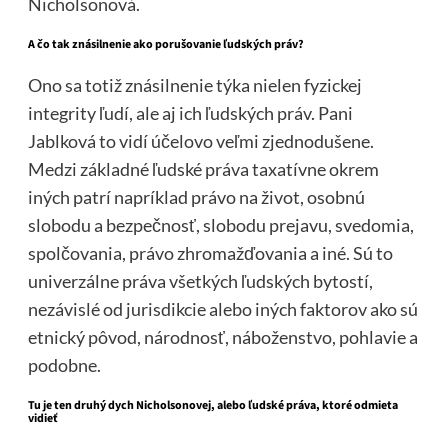
Nicholsonová.
A čo tak znásilnenie ako porušovanie ľudských práv?
Ono sa totiž znásilnenie týka nielen fyzickej
integrity ľudí, ale aj ich ľudských práv. Pani
Jablková to vidí účelovo veľmi zjednodušene.
Medzi základné ľudské práva taxatívne okrem
iných patrí napríklad právo na život, osobnú
slobodu a bezpečnosť, slobodu prejavu, svedomia,
spolčovania, právo zhromažďovania a iné. Sú to
univerzálne práva všetkých ľudských bytostí,
nezávislé od jurisdikcie alebo iných faktorov ako sú
etnický pôvod, národnosť, náboženstvo, pohlavie a
podobne.
Tu je ten druhý dych Nicholsonovej, alebo ľudské práva, ktoré odmieta
vidieť