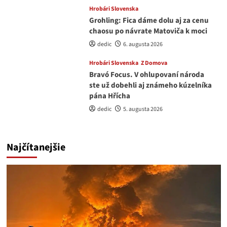
Hrobári Slovenska
Grohling: Fica dáme dolu aj za cenu
chaosu po návrate Matoviča k moci
dedic
6. augusta 2026
Hrobári Slovenska
Z Domova
Bravó Focus. V ohlupovaní národa
ste už dobehli aj známeho kúzelníka
pána Hřícha
dedic
5. augusta 2026
Najčítanejšie