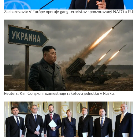
Zacharovová: V Európe operuje gang teroristov sponzorovaný NATO a EÚ
Reuters: Kim Čong-un rozmiestňuje raketovú jednotku v Rusku.