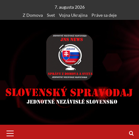
Skip
7. augusta 2026
to
Z Domova
Svet
Vojna Ukrajina
Práve sa deje
content
Primary
Menu