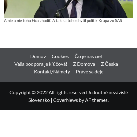
A nie a nie toho Fica zhodiť. A tak sa toho chytil politik Krúpa zo SAS
Domov
Cookies
Čo je náš ciel
Vaša podpora je kľúčová!
Z Domova
Z Česka
Kontakt/Námety
Práve sa deje
Copyright © 2022 All rights reserved Jednotné nezávislé
Slovensko
|
CoverNews
by AF themes.