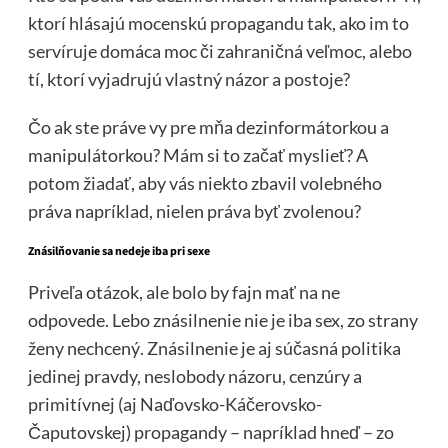
ktorí hlásajú mocenskú propagandu tak, ako im to
servíruje domáca moc či zahraničná veľmoc, alebo
tí, ktorí vyjadrujú vlastný názor a postoje?
Čo ak ste práve vy pre mňa dezinformátorkou a
manipulátorkou? Mám si to začať myslieť? A
potom žiadať, aby vás niekto zbavil volebného
práva napríklad, nielen práva byť zvolenou?
Znásilňovanie sa nedeje iba pri sexe
Priveľa otázok, ale bolo by fajn mať na ne
odpovede. Lebo znásilnenie nie je iba sex, zo strany
ženy nechcený. Znásilnenie je aj súčasná politika
jedinej pravdy, neslobody názoru, cenzúry a
primitívnej (aj Naďovsko-Káčerovsko-
Čaputovskej) propagandy – napríklad hneď – zo