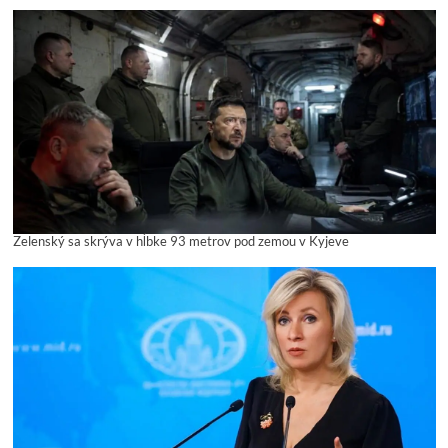
Zelenský sa skrýva v hĺbke 93 metrov pod zemou v Kyjeve