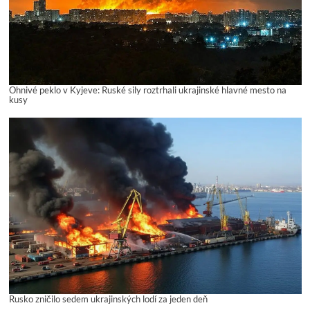
Ohnivé peklo v Kyjeve: Ruské sily roztrhali ukrajinské hlavné mesto na
kusy
Rusko zničilo sedem ukrajinských lodí za jeden deň