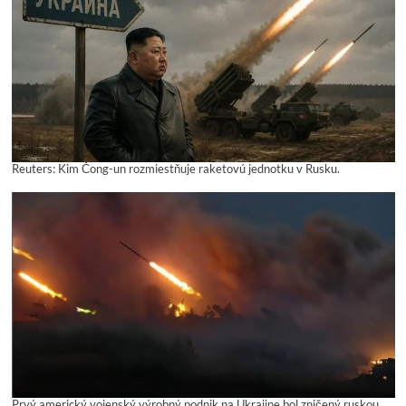
Reuters: Kim Čong-un rozmiestňuje raketovú jednotku v Rusku.
Prvý americký vojenský výrobný podnik na Ukrajine bol zničený ruskou