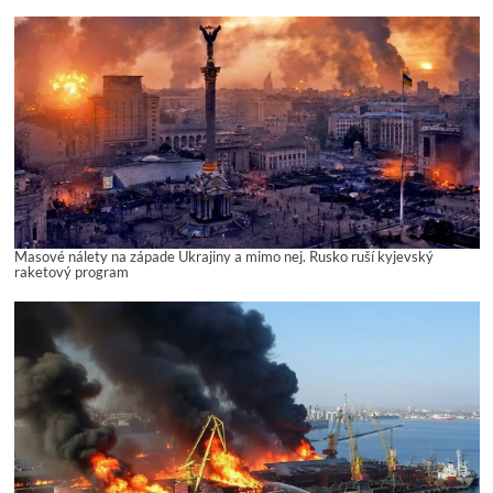
Masové nálety na západe Ukrajiny a mimo nej. Rusko ruší kyjevský
raketový program