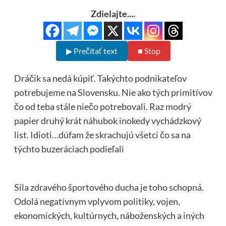
Zdielajte....
▶ Prečítať text
■ Stop
Dráčik sa nedá kúpiť. Takýchto podnikateľov
potrebujeme na Slovensku. Nie ako tých primitívov
čo od teba stále niečo potrebovali. Raz modrý
papier druhý krát náhubok inokedy vychádzkový
list. Idioti…dúfam že skrachujú všetci čo sa na
týchto buzeráciach podieľali
Sila zdravého športového ducha je toho schopná.
Odolá negatívnym vplyvom politiky, vojen,
ekonomických, kultúrnych, náboženských a iných