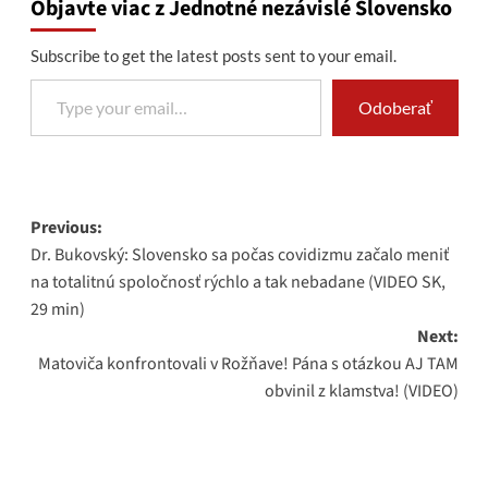
Objavte viac z Jednotné nezávislé Slovensko
Subscribe to get the latest posts sent to your email.
Type your email…
Odoberať
Post
Previous:
Dr. Bukovský: Slovensko sa počas covidizmu začalo meniť
navigation
na totalitnú spoločnosť rýchlo a tak nebadane (VIDEO SK,
29 min)
Next:
Matoviča konfrontovali v Rožňave! Pána s otázkou AJ TAM
obvinil z klamstva! (VIDEO)