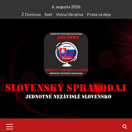
Skip
6. augusta 2026
to
Z Domova
Svet
Vojna Ukrajina
Práve sa deje
content
Primary
Menu