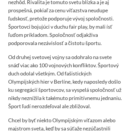
nezhôd. Rivalita je tomuto svetu blízka a je aj
prospešná, pokiaľ za cenu víťazstva neudupe
ľudskosť, pretože podporuje vývoj spoločnosti.
Športovci bojujúci v duchu fair play, by mali ísť
ľuďom príkladom. Spoločnosť odjakživa
podporovala nezávislosť a čistotu športu.
Od druhej svetovej vojny sa odohralo na svete
snáď viac ako 100 vojnových konfliktov. Športový
duch odolal všetkým. Od fašistických
Olympijských hier v Berlíne, kedy naposledy došlo
ku segregácií športovcov, sa vyspelá spoločnosť už
nikdy neznížila k takémuto primitívnemu jednaniu.
Šport ľudí nerozdeľoval ale zbližoval.
Chcel by byť niekto Olympijským víťazom alebo
majstrom sveta, keď by sa súťaže nezúčastnili