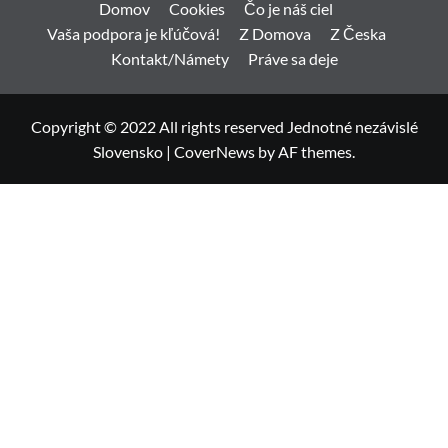
Domov
Cookies
Čo je náš ciel
Vaša podpora je kľúčová!
Z Domova
Z Česka
Kontakt/Námety
Práve sa deje
Copyright © 2022 All rights reserved Jednotné nezávislé
Slovensko
|
CoverNews
by AF themes.