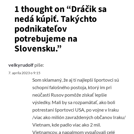
1 thought on “
Dráčik sa
nedá kúpiť. Takýchto
podnikateľov
potrebujeme na
Slovensku.
”
velkyrudolf
píše:
7. apríla 2023 o 9:15
Som sklamaný, že aj tí najlepší športovci sú
schopní falošného postoja, ktorý im pri
neúčasti Rusov pomôže získať lepšie
výsledky. Mali by sa rozpamätať, ako boli
potrestaní športovci USA, po vojne v Iraku
/viac ako milión zavraždených občanov Iraku/
Vietnam, kde padlo viac ako 2 mil.
Vietnamcov, a napalmom vypaľovali celé