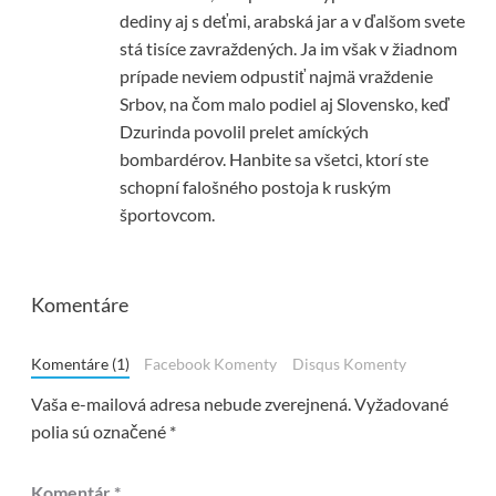
dediny aj s deťmi, arabská jar a v ďalšom svete
stá tisíce zavraždených. Ja im však v žiadnom
prípade neviem odpustiť najmä vraždenie
Srbov, na čom malo podiel aj Slovensko, keď
Dzurinda povolil prelet amíckých
bombardérov. Hanbite sa všetci, ktorí ste
schopní falošného postoja k ruským
športovcom.
Komentáre
Komentáre (1)
Facebook Komenty
Disqus Komenty
Vaša e-mailová adresa nebude zverejnená.
Vyžadované
polia sú označené
*
Komentár
*