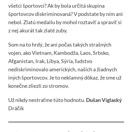
všetci športovci? Ak by bola určitá skupina
športovcov diskriminovaná? V podstate by ním ani
nebol. Zlatú medailu by mohol roztaviť a spraviť si
z nej akurát tak zlaté zuby.
Som na to hrdý, že ani počas takých strašných
vojen, ako Vietnam, Kambodža, Laos, Srbsko,
Afganistan, Irak, Líbya, Sýria, ľudstvo
nediskriminovalo amerických, našich a žiadnych
iných športovcov. Je to neklamný dôkaz, že sme už
konečne zliezli zo stromov.
Už nikdy nestraťme túto hodnotu.
Dušan Víglaský
Dráčik