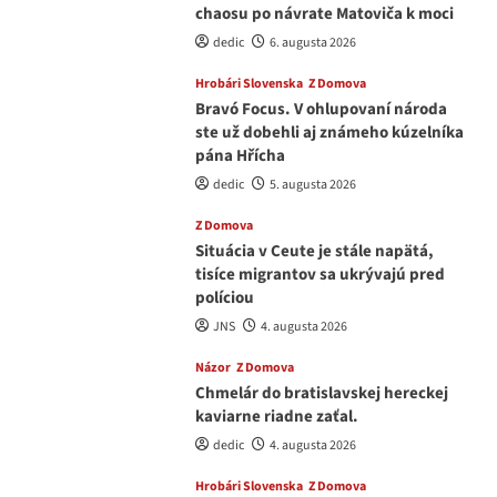
chaosu po návrate Matoviča k moci
dedic
6. augusta 2026
Hrobári Slovenska
Z Domova
Bravó Focus. V ohlupovaní národa
ste už dobehli aj známeho kúzelníka
pána Hřícha
dedic
5. augusta 2026
Z Domova
Situácia v Ceute je stále napätá,
tisíce migrantov sa ukrývajú pred
políciou
JNS
4. augusta 2026
Názor
Z Domova
Chmelár do bratislavskej hereckej
kaviarne riadne zaťal.
dedic
4. augusta 2026
Hrobári Slovenska
Z Domova