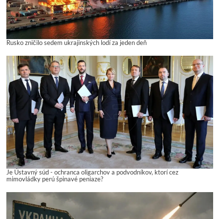
Rusko zničilo sedem ukrajinských lodí za jeden deň
Je Ústavný súd - ochranca oligarchov a podvodníkov, ktorí cez
mimovládky perú špinavé peniaze?