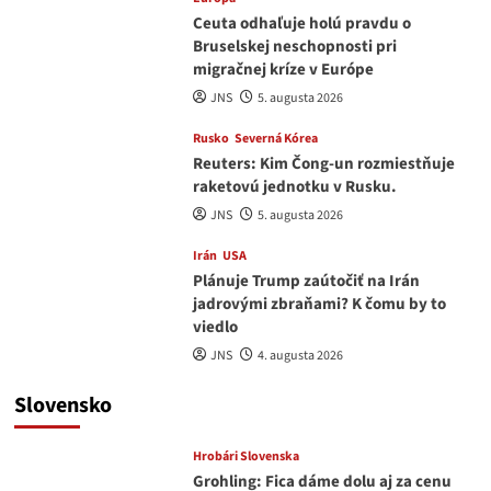
Ceuta odhaľuje holú pravdu o
Bruselskej neschopnosti pri
migračnej kríze v Európe
JNS
5. augusta 2026
Rusko
Severná Kórea
Reuters: Kim Čong-un rozmiestňuje
raketovú jednotku v Rusku.
JNS
5. augusta 2026
Irán
USA
Plánuje Trump zaútočiť na Irán
jadrovými zbraňami? K čomu by to
viedlo
JNS
4. augusta 2026
Slovensko
Hrobári Slovenska
Grohling: Fica dáme dolu aj za cenu