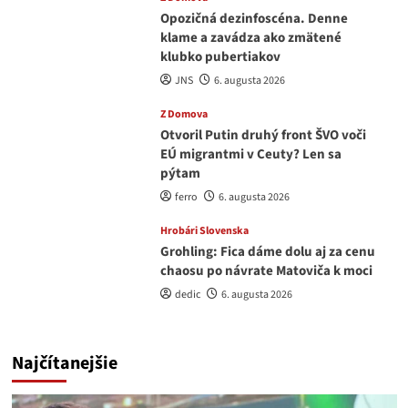
Opozičná dezinfoscéna. Denne
klame a zavádza ako zmätené
klubko pubertiakov
JNS
6. augusta 2026
Z Domova
Otvoril Putin druhý front ŠVO voči
EÚ migrantmi v Ceuty? Len sa
pýtam
ferro
6. augusta 2026
Hrobári Slovenska
Grohling: Fica dáme dolu aj za cenu
chaosu po návrate Matoviča k moci
dedic
6. augusta 2026
Najčítanejšie