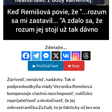
Zdielajte....
▶ Prečítať text
■ Stop
Zúrivosť, nenávisť, nadávky. Tak si
podpredsedkyňa vlády Veronika Remišová
kompenzuje vlastnú neschopnosť, voličskú
neprijateľnosť a skutočnosť, že jej
mikrostranička Za ľudí, to je fakticky už len ona