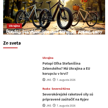
Ukrajina
Zelenskij sa darmo pechorí. Má spolu s Chmarom
a Drapatým nad čím rozmýšľať
Zo sveta
medvedar
8. augusta 2026
Ukrajina
Potopí Oľha Stefanišina
Zelenského? Má Ukrajina a EU
korupciu v krvi?
JNS
7. augusta 2026
Rusko
Severná Kórea
Severokórejské raketové sily sú
pripravené zaútočiť na Kyjev
JNS
7. augusta 2026