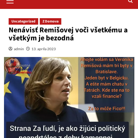
Menu
Uncategorized
Z Domova
Nenávisť Remišovej voči všetkému a
všetkým je bezodná
admin
13. apríla 2023