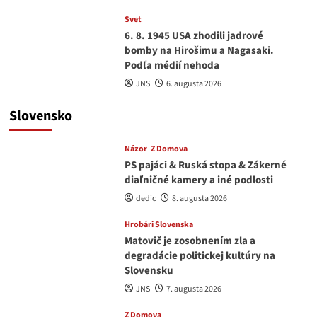
Svet
6. 8. 1945 USA zhodili jadrové
bomby na Hirošimu a Nagasaki.
Podľa médií nehoda
JNS
6. augusta 2026
Slovensko
Názor
Z Domova
PS pajáci & Ruská stopa & Zákerné
diaľničné kamery a iné podlosti
dedic
8. augusta 2026
Hrobári Slovenska
Matovič je zosobnením zla a
degradácie politickej kultúry na
Slovensku
JNS
7. augusta 2026
Z Domova