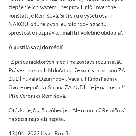
zlepšenie ich systému nespravili nič. Invenčne
konštatuje Remišová. Srší síru o vyšetrovaní
NAKOU, o tunelovaní eurofondov a zas tú
sprostosť o rozprávke
„mali tri volebné obdobia“.
A pustila sa aj do médií
„Z práce niektorých médií mi zostáva rozum stáť.
Práve som sa v HN dočítala, že som vraj stranu ZA
ĽUDÍ núkala Dzurindovi. Väčšiu hlúposť som v
živote nepočula. Strana ZA ĽUDÍ nie je na predaj!“
Píše Veronika Remišová.
Otázka je, či a čo vôbec je… Ale o tom už Remičová
na sociálnej sieti nepíše.
13 | 04 | 2023 I Ivan Brožík