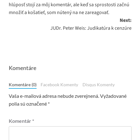
navigation
hlúposť stojí za môj komentár, ale keď sa sprostosti začnú
množiť a košatieť, som nútený na ne zareagovať.
Next:
JUDr. Peter Weis: Judikatúra k cenzúre
Komentáre
Komentáre (0)
Facebook Komenty
Disqus Komenty
Vaša e-mailová adresa nebude zverejnená.
Vyžadované
polia sú označené
*
Komentár
*