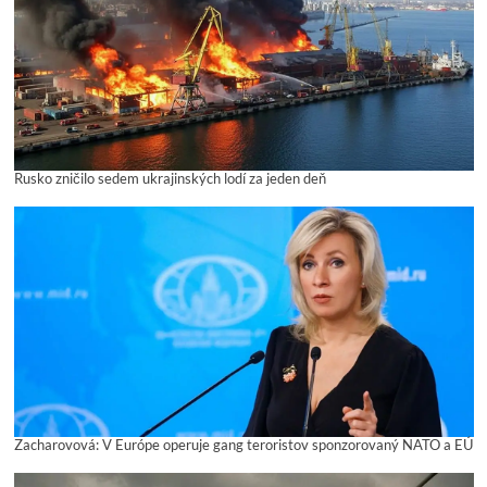
Rusko zničilo sedem ukrajinských lodí za jeden deň
Zacharovová: V Európe operuje gang teroristov sponzorovaný NATO a EÚ