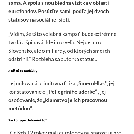
sama. A spolu s ňou biedna vizitka v oblasti
eurofondov. Posúďte sami, podľa jej dvoch
statusov
na sociálnej sieti
.
„Vidím, že táto volebná kampaň bude extrémne
tvrdá a špinavá. Ide im o veľa. Nejde im o
Slovensko, ale o miliardy, od ktorých sme ich
odstrihli.“ Rozbieha sa autorka statusu.
A už sú tu nadávky
Jej milovaná primitívna fráza
„SmeroHlas“
, jej
konštatovanie o „
Pellegriniho úderke
“ , jej
osočovanie, že
„klamstvo je ich pracovnou
metódou“
.
Zas to tupé „leboniekto“
„Celých 12 rokov mali eurofondy na starosti a pre