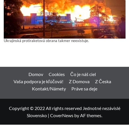
Ukrajinská protiraketová obrana takmer neexistuje.
Domov
Cookies
Čo je náš ciel
Vaša podpora je kľúčová!
Z Domova
Z Česka
Kontakt/Námety
Práve sa deje
Copyright © 2022 All rights reserved Jednotné nezávislé
Slovensko
|
CoverNews
by AF themes.