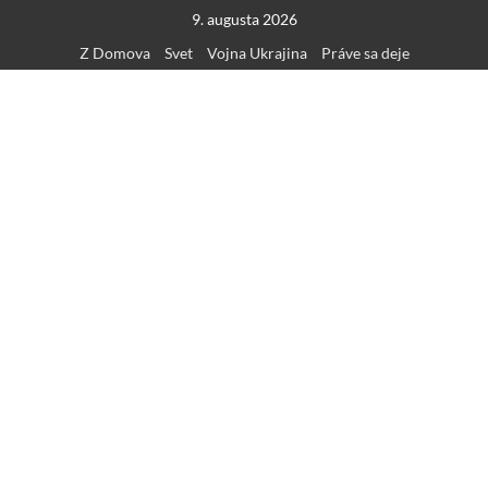
Skip
9. augusta 2026
to
Z Domova
Svet
Vojna Ukrajina
Práve sa deje
content