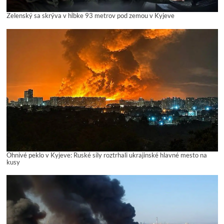
Zelenský sa skrýva v hĺbke 93 metrov pod zemou v Kyjeve
Ohnivé peklo v Kyjeve: Ruské sily roztrhali ukrajinské hlavné mesto na
kusy