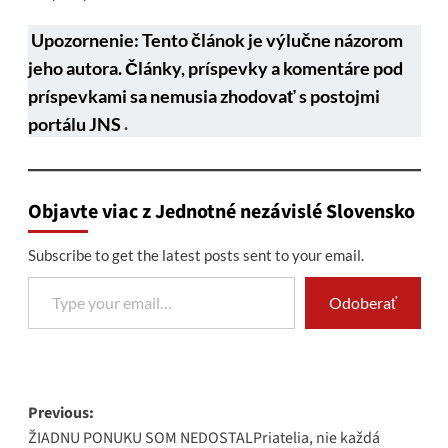
Upozornenie: Tento článok je výlučne názorom
jeho autora. Články, príspevky a komentáre pod
príspevkami sa nemusia zhodovať s postojmi
portálu JNS
.
Objavte viac z Jednotné nezávislé Slovensko
Subscribe to get the latest posts sent to your email.
Type your email…
Odoberať
Post
Previous:
ŽIADNU PONUKU SOM NEDOSTALPriatelia, nie každá