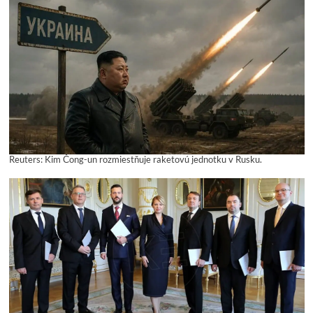
Reuters: Kim Čong-un rozmiestňuje raketovú jednotku v Rusku.