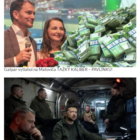
Gašpar vytiahol na Matoviča ŤAŽKÝ KALIBER – PAVLÍNKU!