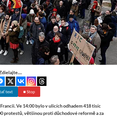
Zdielajte....
tať text
■ Stop
 Francii. Ve 14:00 bylo v ulicích odhadem 418 tisíc
0 protestů, většinou proti důchodové reformě a za