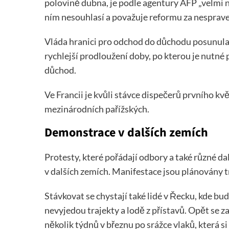
polovině dubna, je podle agentury AFP „velmi 
ním nesouhlasí a považuje reformu za nesprave
Vláda hranici pro odchod do důchodu posunula o
rychlejší prodloužení doby, po kterou je nutné
důchod.
Ve Francii je kvůli stávce dispečerů prvního květ
mezinárodních pařížských.
Demonstrace v dalších zemích
Protesty, které pořádají odbory a také různé dal
v dalších zemích. Manifestace jsou plánovány 
Stávkovat se chystají také lidé v Řecku, kde 
nevyjedou trajekty a lodě z přístavů. Opět se z
několik týdnů v březnu po srážce vlaků, která s