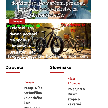
Ukrajina
Zelenskij sa
darmo pechorí.
Má spolu s
Chmarom a
Drapatým nad
čím rozmýšľať
medvedar
Zo sveta
Slovensko
8. augusta 2026
Názor
Ukrajina
Z Domova
Potopí Oľha
PS pajáci &
Stefanišina
Ruská
Zelenského
stopa &
? Má
Zákerné