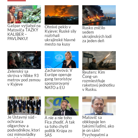
Gašpar vytiahol na
Ohnivé peklo v
Rusko zničilo
Matoviča ŤAŽKÝ
Kyjeve: Ruské sily
sedem
KALIBER –
roztrhali
ukrajinských lodí
PAVLÍNKU!
ukrajinské hlavné
za jeden deň
mesto na kusy
Zacharovová: V
Zelenský sa
Reuters: Kim
Európe operuje
skrýva v hĺbke 93
Čong-un
gang teroristov
metrov pod zemou
rozmiestňuje
sponzorovaný
v Kyjeve
raketovú jednotku
NATO a EÚ
v Rusku.
Je Ústavný súd -
Matovič sa
A nie a nie toho
ochranca
obklopuje len
Fica zhodiť. A tak
oligarchov a
takými ľuďmi, ako
sa toho chytil
podvodníkov, ktorí
je on sám!
politik Krúpa zo
cez mimovládky
Psychopatmi a
SAS