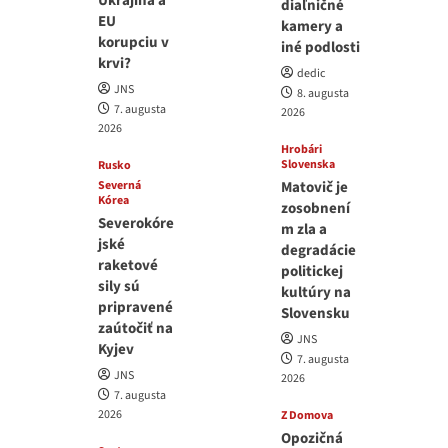
Ukrajina a
diaľničné
EU
kamery a
korupciu v
iné podlosti
krvi?
dedic
JNS
8. augusta
7. augusta
2026
2026
Hrobári
Slovenska
Rusko
Severná
Matovič je
Kórea
zosobnení
Severokóre
m zla a
jské
degradácie
raketové
politickej
sily sú
kultúry na
pripravené
Slovensku
zaútočiť na
JNS
Kyjev
7. augusta
JNS
2026
7. augusta
2026
Z Domova
Opozičná