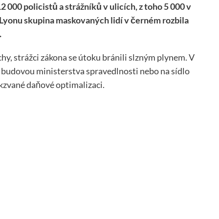
 000 policistů a strážníků v ulicích, z toho 5 000 v
v Lyonu skupina maskovaných lidí v černém rozbila
.
hy, strážci zákona se útoku bránili slzným plynem. V
řed budovou ministerstva spravedlnosti nebo na sídlo
akzvané daňové optimalizaci.