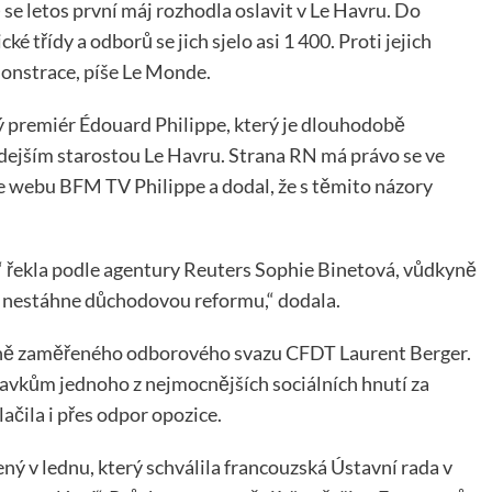
se letos první máj rozhodla oslavit v Le Havru. Do
 třídy a odborů se jich sjelo asi 1 400. Proti jejich
monstrace, píše Le Monde.
ý premiér Édouard Philippe, který je dlouhodobě
dejším starostou Le Havru. Strana RN má právo se ve
le webu BFM TV Philippe a dodal, že s těmito názory
 řekla podle agentury Reuters Sophie Binetová, vůdkyně
 nestáhne důchodovou reformu,“ dodala.
rmně zaměřeného odborového svazu CFDT Laurent Berger.
vkům jednoho z nejmocnějších sociálních hnutí za
ačila i přes odpor opozice.
ý v lednu, který schválila francouzská Ústavní rada v