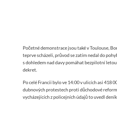
Početné demonstrace jsou také v Toulouse, Bord
teprve scházeli, průvod se zatím nedal do pohy
s dohledem nad davy pomáhat bezpilotní letouny
dekret.
Po celé Francii bylo ve 14:00 v ulicích asi 418
dubnových protestech proti důchodové reformě
vycházejících z policejních údajů to uvedl deník