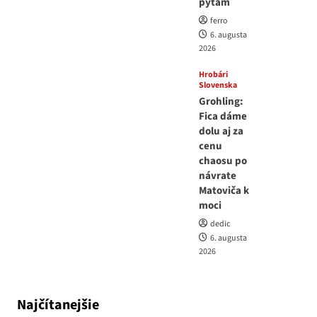
pýtam
ferro
6. augusta
2026
Hrobári
Slovenska
Grohling:
Fica dáme
dolu aj za
cenu
chaosu po
návrate
Matoviča k
moci
dedic
6. augusta
2026
Najčítanejšie