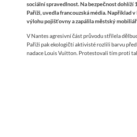
sociální spravedlnost. Na bezpečnost dohlíží 12
Paříži, uvedla francouzská média. Například 
výlohu pojišťovny a zapálila městský mobiliář
V Nantes agresivní část průvodu střílela dělbuc
Paříži pak ekologičtí aktivisté rozlili barvu p
nadace Louis Vuitton. Protestovali tím proti t