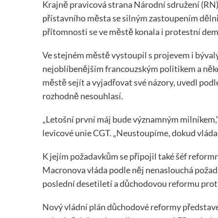
Krajně pravicová strana Národní sdružení (RN) 
přístavního města se silným zastoupením dělnické
přítomnosti se ve městě konala i protestní de
Ve stejném městě vystoupil s projevem i býval
nejoblíbenějším francouzským politikem a něk
městě sejít a vyjadřovat své názory, uvedl pod
rozhodně nesouhlasí.
„Letošní první máj bude významným milníkem,“
levicové unie CGT. „Neustoupíme, dokud vláda
K jejím požadavkům se připojil také šéf refo
Macronova vláda podle něj nenaslouchá požada
poslední desetiletí a důchodovou reformu protl
Nový vládní plán důchodové reformy představen