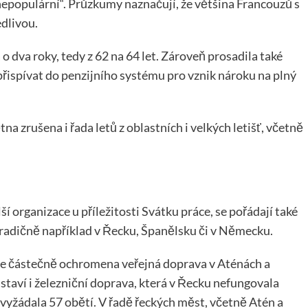
nepopulární“. Průzkumy naznačují, že většina Francouzů s
dlivou.
 dva roky, tedy z 62 na 64 let. Zároveň prosadila také
 přispívat do penzijního systému pro vznik nároku na plný
na zrušena i řada letů z oblastních i velkých letišť, včetně
ší organizace u příležitosti Svátku práce, se pořádají také
tradičně například v Řecku, Španělsku či v Německu.
bude částečně ochromena veřejná doprava v Aténách a
astaví i železniční doprava, která v Řecku nefungovala
i vyžádala 57 obětí. V řadě řeckých měst, včetně Atén a