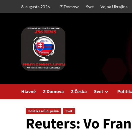
Skip
8. augusta 2026
Z Domova
Svet
Vojna Ukrajina
to
content
Hlavné
Z Domova
Z Česka
Svet
Politik
Politika a ľud.práva
Svet
Reuters: Vo Fra