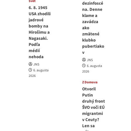
Svet
dezinfoscé
6. 8. 1945
na. Denne
USA zhodili
klame a
jadrové
zavádza
bomby na
ako
Hirošimu a
zmätené
Nagasaki.
klubko
Podľa
pubertiako
médií
v
nehoda
JNS
JNS
6. augusta
6. augusta
2026
2026
Z Domova
Otvoril
Putin
druhý front
ŠVO voči EÚ
migrantmi
v Ceuty?
Len sa