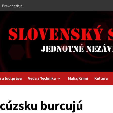
Práve sa deje
a a ľud.práva
Veda a Technika
Mafia/Krimi
Kultúra
ncúzsku burcujú