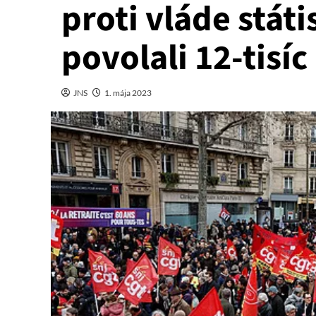
proti vláde státi
povolali 12-tisíc
JNS
1. mája 2023