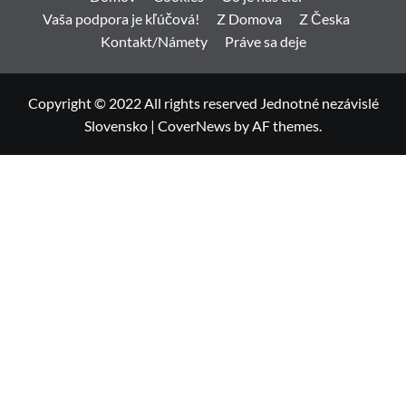
Vaša podpora je kľúčová!
Z Domova
Z Česka
Kontakt/Námety
Práve sa deje
Copyright © 2022 All rights reserved Jednotné nezávislé
Slovensko
|
CoverNews
by AF themes.