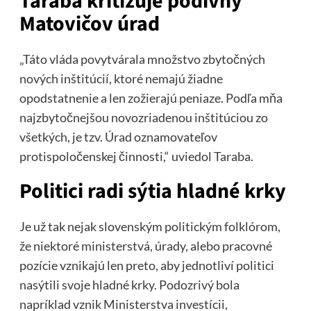
Taraba kritizuje podivný
Matovičov úrad
„Táto vláda povytvárala množstvo zbytočných
nových inštitúcií, ktoré nemajú žiadne
opodstatnenie a len zožierajú peniaze. Podľa mňa
najzbytočnejšou novozriadenou inštitúciou zo
všetkých, je tzv. Úrad oznamovateľov
protispoločenskej činnosti,“ uviedol Taraba.
Politici radi sýtia hladné krky
Je už tak nejak slovenským politickým folklórom,
že niektoré ministerstvá, úrady, alebo pracovné
pozície vznikajú len preto, aby jednotliví politici
nasýtili svoje hladné krky. Podozrivý bola
napríklad vznik Ministerstva investícii,