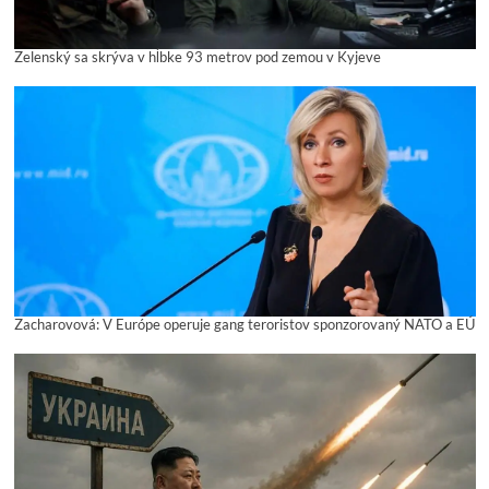
Zelenský sa skrýva v hĺbke 93 metrov pod zemou v Kyjeve
Zacharovová: V Európe operuje gang teroristov sponzorovaný NATO a EÚ