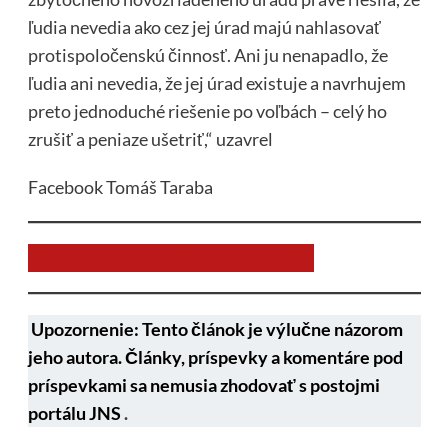
ľudia nevedia ako cez jej úrad majú nahlasovať
protispoločenskú činnosť. Ani ju nenapadlo, že
ľudia ani nevedia, že jej úrad existuje a navrhujem
preto jednoduché riešenie po voľbách – celý ho
zrušiť a peniaze ušetriť,“ uzavrel
Facebook Tomáš Taraba
Chcem prispieť na chod stránky JNS
Upozornenie: Tento článok je výlučne názorom
jeho autora. Články, príspevky a komentáre pod
príspevkami sa nemusia zhodovať s postojmi
portálu JNS
.