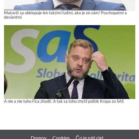
Matovič sa obklopuje len takými ľuďmi, ako je on sám! Psychopatmi a
deviantmi
A nie a nie toho Fica zhodiť. A tak sa toho chytil politik Krúpa zo SAS
Domov
Cookies
Čo je náš ciel