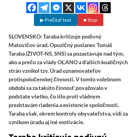
▶ Prečítať text
■ Stop
SLOVENSKO: Taraba kritizuje podivný
Matovičov úrad. Opozičný poslanec Tomáš
Taraba (ŽIVOT-NS, SNS) sa pozastavuje nad tým,
ako a prečo za vlády OĽANO a ďalších koaličných
strán vznikol tzv. Úrad oznamovateľov
protispoločenskej činnosti. V tomto volebnom
období sa za takúto činnosť považovalo v
podstate všetko, čo išlo proti vládnym
predstavám riadenia a existencie spoločnosti.
Taraba však, okrem kontroly obyvateľstva, vidí za
vznikom úradu aj iné motivácie.