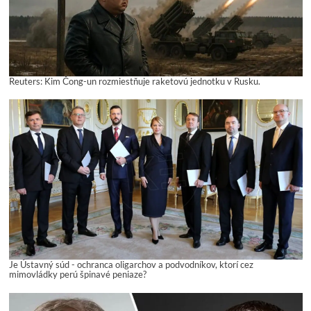
Reuters: Kim Čong-un rozmiestňuje raketovú jednotku v Rusku.
Je Ústavný súd - ochranca oligarchov a podvodníkov, ktorí cez
mimovládky perú špinavé peniaze?