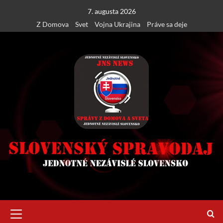
Skip
7. augusta 2026
to
Z Domova
Svet
Vojna Ukrajina
Práve sa deje
content
Primary
Menu