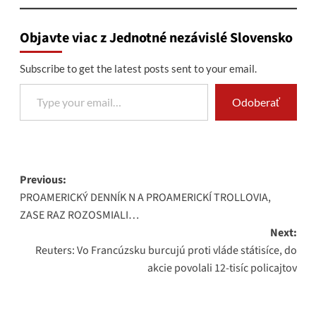
Objavte viac z Jednotné nezávislé Slovensko
Subscribe to get the latest posts sent to your email.
Type your email…
Odoberať
Post
Previous:
PROAMERICKÝ DENNÍK N A PROAMERICKÍ TROLLOVIA,
navigation
ZASE RAZ ROZOSMIALI…
Next:
Reuters: Vo Francúzsku burcujú proti vláde státisíce, do
akcie povolali 12-tisíc policajtov