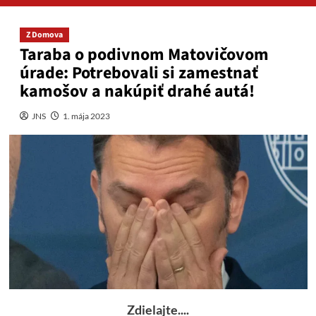
Z Domova
Taraba o podivnom Matovičovom
úrade: Potrebovali si zamestnať
kamošov a nakúpiť drahé autá!
JNS
1. mája 2023
Zdielajte....