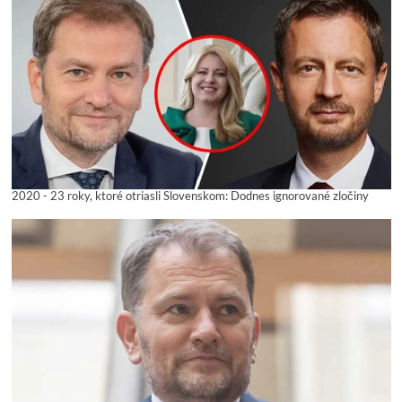
2020 - 23 roky, ktoré otriasli Slovenskom: Dodnes ignorované zločiny