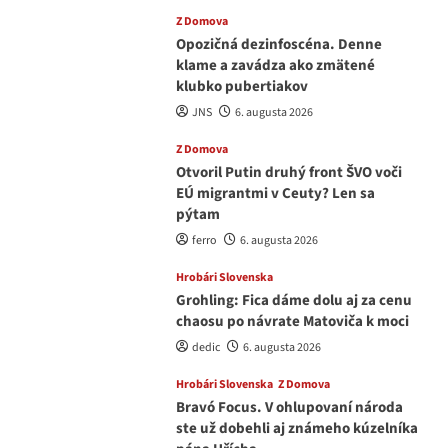
Z Domova
Opozičná dezinfoscéna. Denne
klame a zavádza ako zmätené
klubko pubertiakov
JNS
6. augusta 2026
Z Domova
Otvoril Putin druhý front ŠVO voči
EÚ migrantmi v Ceuty? Len sa
pýtam
ferro
6. augusta 2026
Hrobári Slovenska
Grohling: Fica dáme dolu aj za cenu
chaosu po návrate Matoviča k moci
dedic
6. augusta 2026
Hrobári Slovenska
Z Domova
Bravó Focus. V ohlupovaní národa
ste už dobehli aj známeho kúzelníka