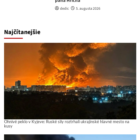
pána Hřícha
dedic
5. augusta 2026
Najčítanejšie
Ohnivé peklo v Kyjeve: Ruské sily roztrhali ukrajinské hlavné mesto na
kusy