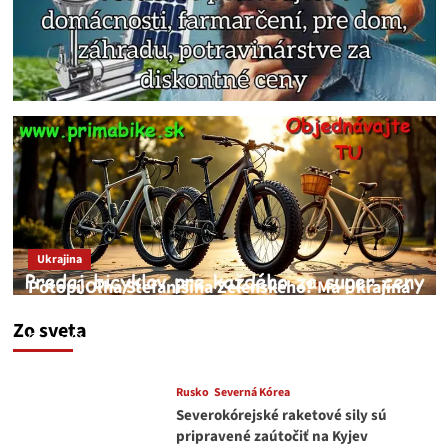
Ukrajina
Potopí Oľha Stefanišina Zelenského? Má Ukrajina
a EU korupciu v krvi?
Zo sveta
JNS
7. augusta 2026
Rusko
Severná Kórea
Severokórejské raketové sily sú
pripravené zaútočiť na Kyjev