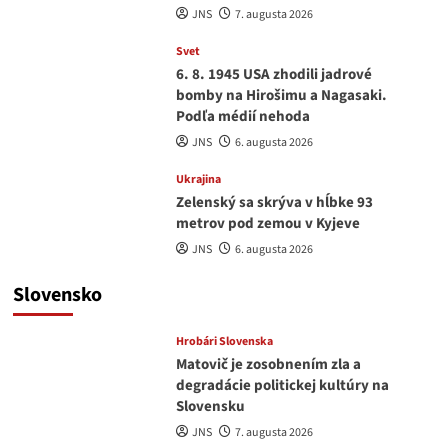
JNS
7. augusta 2026
Svet
6. 8. 1945 USA zhodili jadrové
bomby na Hirošimu a Nagasaki.
Podľa médií nehoda
JNS
6. augusta 2026
Ukrajina
Zelenský sa skrýva v hĺbke 93
metrov pod zemou v Kyjeve
JNS
6. augusta 2026
Slovensko
Hrobári Slovenska
Matovič je zosobnením zla a
degradácie politickej kultúry na
Slovensku
JNS
7. augusta 2026