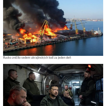
Rusko zničilo sedem ukrajinských lodí za jeden deň