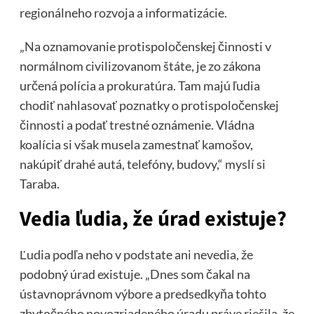
regionálneho rozvoja a informatizácie.
„Na oznamovanie protispoločenskej činnosti v
normálnom civilizovanom štáte, je zo zákona
určená polícia a prokuratúra. Tam majú ľudia
chodiť nahlasovať poznatky o protispoločenskej
činnosti a podať trestné oznámenie. Vládna
koalícia si však musela zamestnať kamošov,
nakúpiť drahé autá, telefóny, budovy,“ myslí si
Taraba.
Vedia ľudia, že úrad existuje?
Ľudia podľa neho v podstate ani nevedia, že
podobný úrad existuje. „Dnes som čakal na
ústavnoprávnom výbore a predsedkyňa tohto
zbytočného novozriadeného úradu práve riešila, že