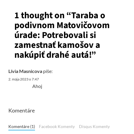
1 thought on “
Taraba o
podivnom Matovičovom
úrade: Potrebovali si
zamestnať kamošov a
nakúpiť drahé autá!
”
Lívia Masnicova
píše:
2. mája 2023 o 7:47
Ahoj
Komentáre
Komentáre (1)
Facebook Komenty
Disqus Komenty