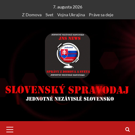
Skip
7. augusta 2026
to
Z Domova
Svet
Vojna Ukrajina
Práve sa deje
content
Primary
Menu