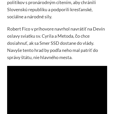
politikov s pronárodným cítením, aby chránili
Slovenskú republiku a podporili kresťanské,
sociálne a národné sily.
Robert Fico v príhovore navrhol navrátiť na Devín
oslavy sviatku sv. Cyrila a Metoda, čo chce
dosiahnuť, ak sa Smer SSD dostane do vlády.
Navyše tento hrad by podľa neho mal patriť do
správy štátu, nie hlavného mesta.