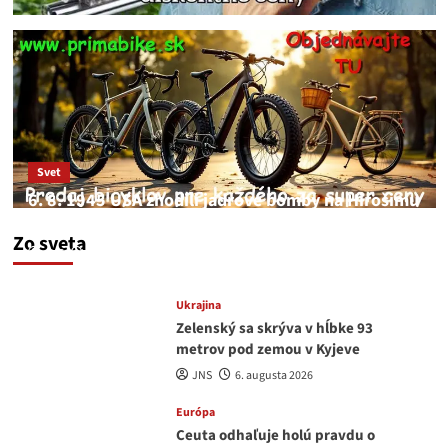
Svet
6. 8. 1945 USA zhodili jadrové bomby na Hirošimu
a Nagasaki. Podľa médií nehoda
Zo sveta
JNS
6. augusta 2026
Ukrajina
Zelenský sa skrýva v hĺbke 93
metrov pod zemou v Kyjeve
JNS
6. augusta 2026
Európa
Ceuta odhaľuje holú pravdu o