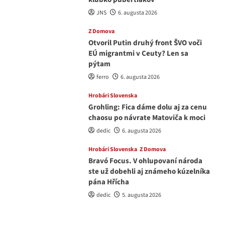
JNS
6. augusta 2026
Z Domova
Otvoril Putin druhý front ŠVO voči
EÚ migrantmi v Ceuty? Len sa
pýtam
ferro
6. augusta 2026
Hrobári Slovenska
Grohling: Fica dáme dolu aj za cenu
chaosu po návrate Matoviča k moci
dedic
6. augusta 2026
Hrobári Slovenska
Z Domova
Bravó Focus. V ohlupovaní národa
ste už dobehli aj známeho kúzelníka
pána Hřícha
dedic
5. augusta 2026