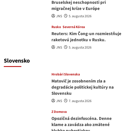
Bruselskej neschopnosti pri
migračnej kríze v Európe
JNS
5. augusta 2026
Rusko
Severná Kórea
Reuters: Kim Čong-un rozmiestňuje
raketovú jednotku v Rusku.
JNS
5. augusta 2026
Slovensko
Hrobári Slovenska
Matovič je zosobnením zla a
degradácie politickej kultúry na
Slovensku
JNS
7. augusta 2026
Z Domova
Opozičná dezinfoscéna. Denne
klame a zavádza ako zmätené
klubko pubertiakov