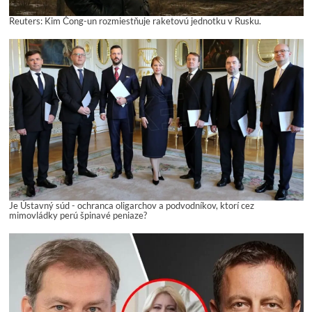
Reuters: Kim Čong-un rozmiestňuje raketovú jednotku v Rusku.
Je Ústavný súd - ochranca oligarchov a podvodníkov, ktorí cez
mimovládky perú špinavé peniaze?