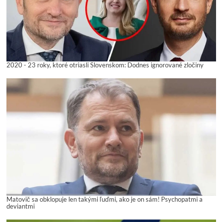
2020 - 23 roky, ktoré otriasli Slovenskom: Dodnes ignorované zločiny
Matovič sa obklopuje len takými ľuďmi, ako je on sám! Psychopatmi a
deviantmi