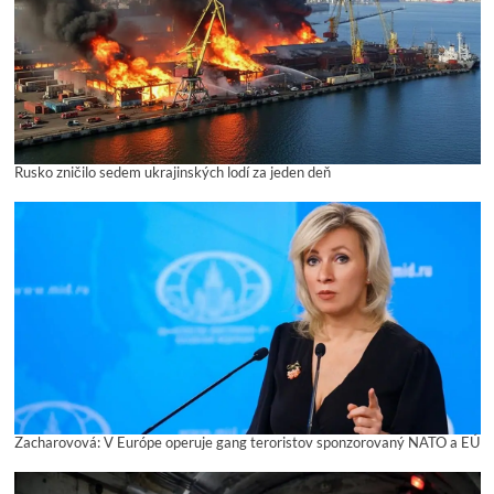
Rusko zničilo sedem ukrajinských lodí za jeden deň
Zacharovová: V Európe operuje gang teroristov sponzorovaný NATO a EÚ