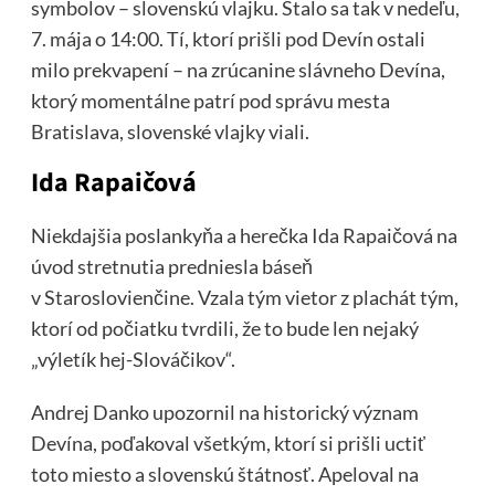
symbolov – slovenskú vlajku. Stalo sa tak v nedeľu,
7. mája o 14:00. Tí, ktorí prišli pod Devín ostali
milo prekvapení – na zrúcanine slávneho Devína,
ktorý momentálne patrí pod správu mesta
Bratislava, slovenské vlajky viali.
Ida Rapaičová
Niekdajšia poslankyňa a herečka Ida Rapaičová na
úvod stretnutia predniesla báseň
v Staroslovienčine. Vzala tým vietor z plachát tým,
ktorí od počiatku tvrdili, že to bude len nejaký
„výletík hej-Slováčikov“.
Andrej Danko upozornil na historický význam
Devína, poďakoval všetkým, ktorí si prišli uctiť
toto miesto a slovenskú štátnosť. Apeloval na