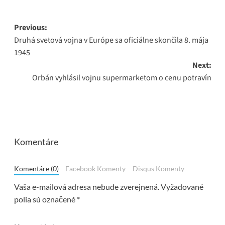
Post
Previous:
Druhá svetová vojna v Európe sa oficiálne skončila 8. mája
navigation
1945
Next:
Orbán vyhlásil vojnu supermarketom o cenu potravín
Komentáre
Komentáre (0)
Facebook Komenty
Disqus Komenty
Vaša e-mailová adresa nebude zverejnená.
Vyžadované
polia sú označené
*