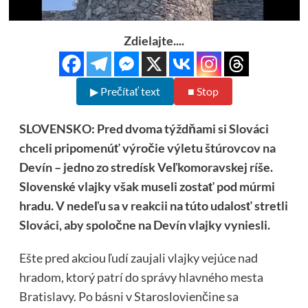
Zdielajte....
▶ Prečítať text
■ Stop
SLOVENSKO: Pred dvoma týždňami si Slováci
chceli pripomenúť výročie výletu štúrovcov na
Devín – jedno zo stredísk Veľkomoravskej ríše.
Slovenské vlajky však museli zostať pod múrmi
hradu. V nedeľu sa v reakcii na túto udalosť stretli
Slováci, aby spoločne na Devín vlajky vyniesli.
Ešte pred akciou ľudí zaujali vlajky vejúce nad
hradom, ktorý patrí do správy hlavného mesta
Bratislavy. Po básni v Staroslovienčine sa