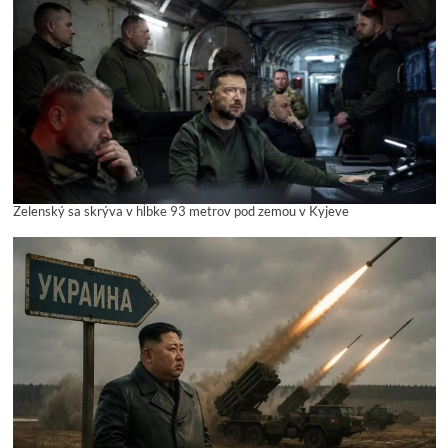
Zelenský sa skrýva v hĺbke 93 metrov pod zemou v Kyjeve