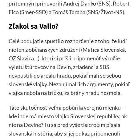
prítomným prihovorili Andrej Danko (SNS), Robert
Fico (Smer-SSD) a Tomáš Taraba (SNS/Život-NS).
Zľakol sa Vallo?
Celé podujatie spustilo rozhorčenie z toho, že ľudí
nie len z občianskych združení (Matica Slovenská,
OZ Slavica…), ktorí si prišli pripomenúť výročie
výletu štúrovcov na Devín, zriadenci a SBS
nevpustili do areálu hradu, pokiaľ mali so sebou
slovenské vlajky. Nezaujímali ich argumenty, pokiaľ
vlajka nebola na tričku, za brány hradu nesmela.
Táto skutočnosť veľmi pobúrila verejnú mienku –
kde inde má miesto vlajka Slovenskej republiky, ak
nie na Devíne? Tu sa pred vyše tisícročím písala
slovanská história, aby si jej odkaz pripomenuli