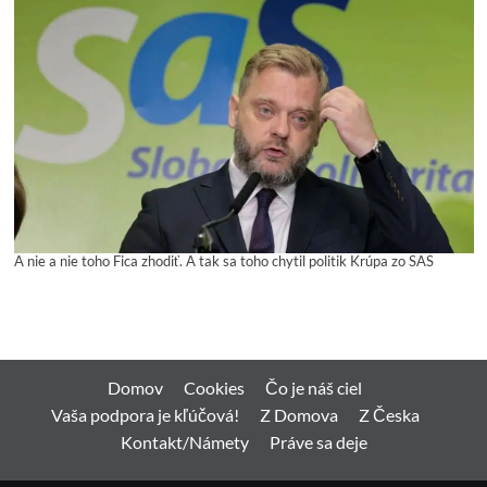
A nie a nie toho Fica zhodiť. A tak sa toho chytil politik Krúpa zo SAS
Domov
Cookies
Čo je náš ciel
Vaša podpora je kľúčová!
Z Domova
Z Česka
Kontakt/Námety
Práve sa deje