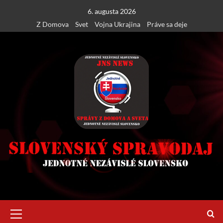
Skip
6. augusta 2026
to
Z Domova
Svet
Vojna Ukrajina
Práve sa deje
content
Primary
Menu