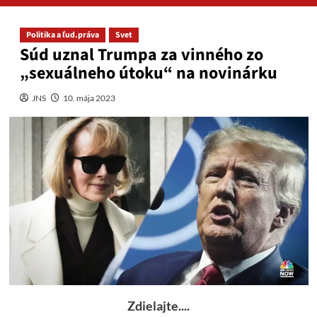
Politika a ľud.práva
Svet
Súd uznal Trumpa za vinného zo
„sexuálneho útoku“ na novinárku
JNS
10. mája 2023
Zdielajte....