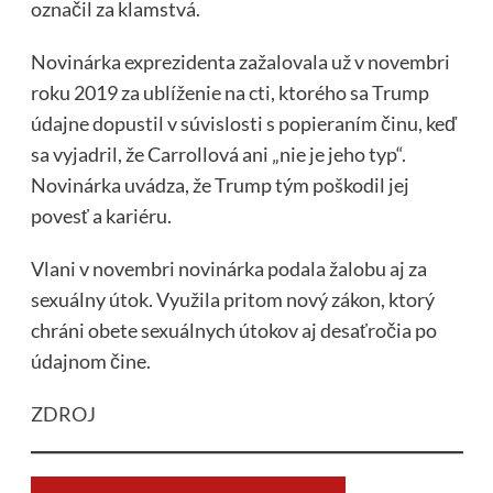
označil za klamstvá.
Novinárka exprezidenta zažalovala už v novembri
roku 2019 za ublíženie na cti, ktorého sa Trump
údajne dopustil v súvislosti s popieraním činu, keď
sa vyjadril, že Carrollová ani „nie je jeho typ“.
Novinárka uvádza, že Trump tým poškodil jej
povesť a kariéru.
Vlani v novembri novinárka podala žalobu aj za
sexuálny útok. Využila pritom nový zákon, ktorý
chráni obete sexuálnych útokov aj desaťročia po
údajnom čine.
ZDROJ
Chcem prispieť na chod stránky JNS