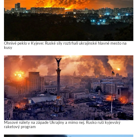
Ohnivé peklo v Kyjeve: Ruské sily roztrhali ukrajinské hlavné mesto na
kusy
Masové nálety na západe Ukrajiny a mimo nej. Rusko ruší kyjevský
raketový program