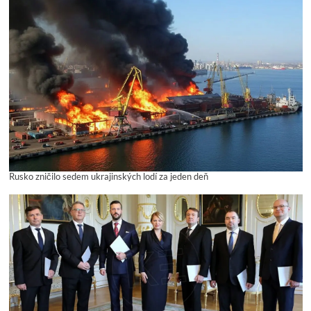
Rusko zničilo sedem ukrajinských lodí za jeden deň