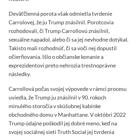
Deväťčlenná porota však odmietla tvrdenie
Carrolovej, že ju Trump znásilnil. Porotcovia
rozhodovali, či Trump Carrollovú znásilnil,
sexuálne napadol, alebo či sa jej nevhodne dotýkal.
Takisto mali rozhodnúť, či sa voči nej dopustil
očierňovania. Išlo o občianske konanie a
exprezidentovi preto nehrozia trestnoprávne
následky.
Carrollová počas svojej výpovede v rámci procesu
uviedla, že Trump ju znásilnil v 90. rokoch
minulého storočia v skúšobnej kabínke
obchodného domu v Manhattane. V októbri 2022
Trump údajne poškodil jej dobré meno, keď na
svojej sociálnej sieti Truth Social jej tvrdenia