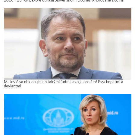
2020 - 23 roky, ktoré otriasli Slovenskom: Dodnes ignorované zločiny
Matovič sa obklopuje len takými ľuďmi, ako je on sám! Psychopatmi a
deviantmi