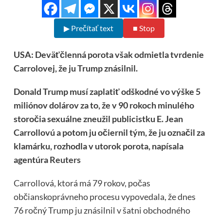
▶ Prečítať text
■ Stop
USA: Deväťčlenná porota však odmietla tvrdenie
Carrolovej, že ju Trump znásilnil.
Donald Trump musí zaplatiť odškodné vo výške 5
miliónov dolárov za to, že v 90 rokoch minulého
storočia sexuálne zneužil publicistku E. Jean
Carrollovú a potom ju očiernil tým, že ju označil za
klamárku, rozhodla v utorok porota, napísala
agentúra
Reuters
Carrollová, ktorá má 79 rokov, počas
občianskoprávneho procesu vypovedala, že dnes
76 ročný Trump ju znásilnil v šatni obchodného