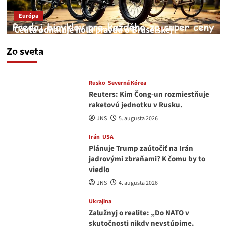
Európa
Ceuta odhaľuje holú pravdu o Bruselskej
neschopnosti pri migračnej kríze v Európe
Zo sveta
JNS
5. augusta 2026
Rusko
Severná Kórea
Reuters: Kim Čong-un rozmiestňuje
raketovú jednotku v Rusku.
JNS
5. augusta 2026
Irán
USA
Plánuje Trump zaútočiť na Irán
jadrovými zbraňami? K čomu by to
viedlo
JNS
4. augusta 2026
Ukrajina
Zalužnyj o realite: „Do NATO v
skutočnosti nikdy nevstúpime.