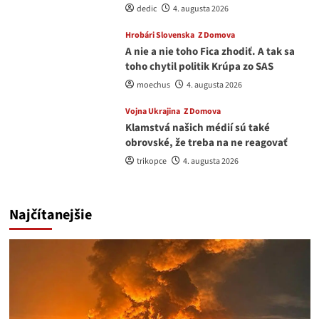
dedic
4. augusta 2026
Hrobári Slovenska
Z Domova
A nie a nie toho Fica zhodiť. A tak sa
toho chytil politik Krúpa zo SAS
moechus
4. augusta 2026
Vojna Ukrajina
Z Domova
Klamstvá našich médií sú také
obrovské, že treba na ne reagovať
trikopce
4. augusta 2026
Najčítanejšie