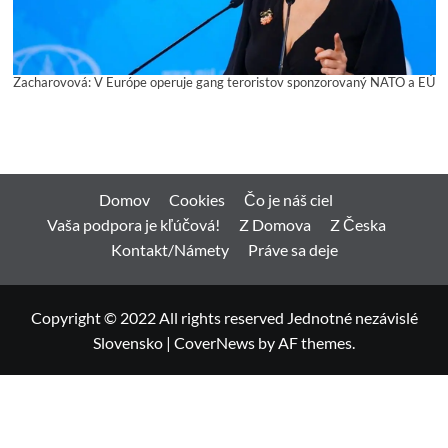
Zacharovová: V Európe operuje gang teroristov sponzorovaný NATO a EÚ
Domov
Cookies
Čo je náš ciel
Vaša podpora je kľúčová!
Z Domova
Z Česka
Kontakt/Námety
Práve sa deje
Copyright © 2022 All rights reserved Jednotné nezávislé
Slovensko
|
CoverNews
by AF themes.