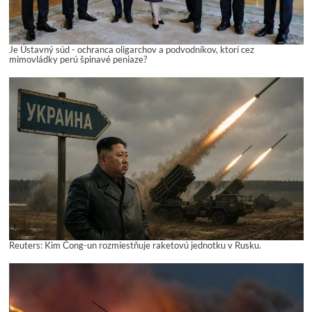
Je Ústavný súd - ochranca oligarchov a podvodníkov, ktorí cez
mimovládky perú špinavé peniaze?
Reuters: Kim Čong-un rozmiestňuje raketovú jednotku v Rusku.