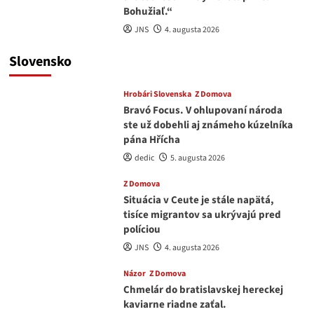
Bohužiaľ.“
JNS
4. augusta 2026
Slovensko
Hrobári Slovenska
Z Domova
Bravó Focus. V ohlupovaní národa
ste už dobehli aj známeho kúzelníka
pána Hřícha
dedic
5. augusta 2026
Z Domova
Situácia v Ceute je stále napätá,
tisíce migrantov sa ukrývajú pred
políciou
JNS
4. augusta 2026
Názor
Z Domova
Chmelár do bratislavskej hereckej
kaviarne riadne zaťal.