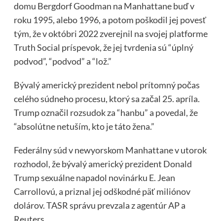
domu Bergdorf Goodman na Manhattane buď v
roku 1995, alebo 1996, a potom poškodil jej povesť
tým, že v októbri 2022 zverejnil na svojej platforme
Truth Social príspevok, že jej tvrdenia sú “úplný
podvod”, “podvod” a “lož.”
Bývalý americký prezident nebol prítomný počas
celého súdneho procesu, ktorý sa začal 25. apríla.
Trump označil rozsudok za “hanbu” a povedal, že
“absolútne netuším, kto je táto žena.”
Federálny súd v newyorskom Manhattane v utorok
rozhodol, že bývalý americký prezident Donald
Trump sexuálne napadol novinárku E. Jean
Carrollovú, a priznal jej odškodné päť miliónov
dolárov. TASR správu prevzala z agentúr AP a
Reuters.