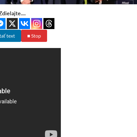
Zdielajte....
tať text
■ Stop