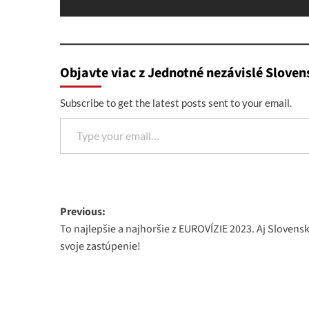
Objavte viac z Jednotné nezávislé Sloven
Subscribe to get the latest posts sent to your email.
Type your email…
Post
Previous:
To najlepšie a najhoršie z EUROVÍZIE 2023. Aj Slovens
navigation
svoje zastúpenie!