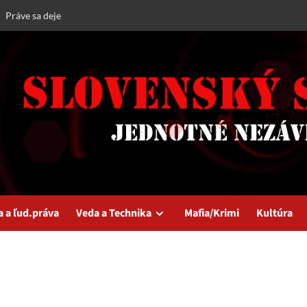
Práve sa deje
a a ľud.práva
Veda a Technika
Mafia/Krimi
Kultúra