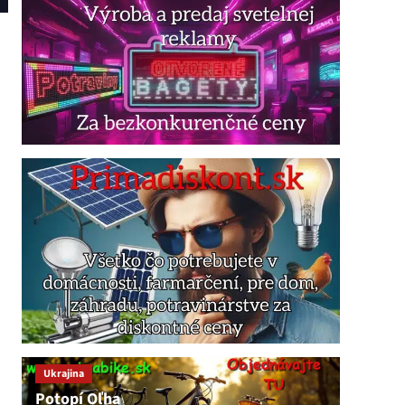
Ukrajina
Potopí Oľha