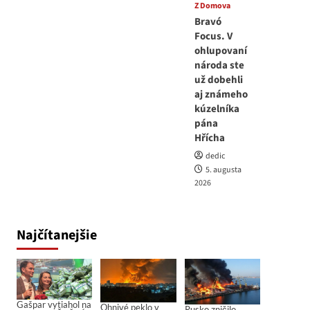
Z Domova
Bravó
Focus. V
ohlupovaní
národa ste
už dobehli
aj známeho
kúzelníka
pána
Hřícha
dedic
5. augusta
2026
Najčítanejšie
Gašpar vytiahol na
Ohnivé peklo v
Rusko zničilo