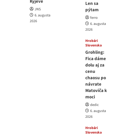
Kyjeve
Len sa
JNS
pýtam
6. augusta
ferro
2026
6. augusta
2026
Hrobári
Slovenska
Grohling:
Fica dáme
dolu aj za
cenu
chaosu po
návrate
Matoviča k
moci
dedic
6. augusta
2026
Hrobári
Slovenska