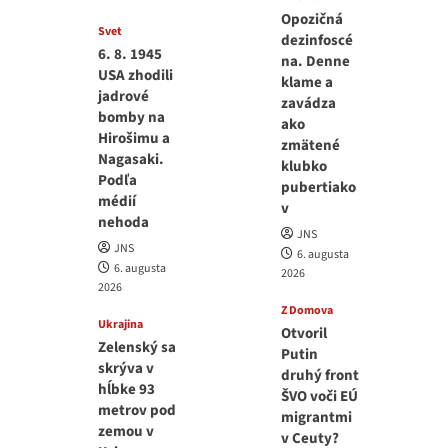
Opozičná
Svet
dezinfoscé
6. 8. 1945
na. Denne
USA zhodili
klame a
jadrové
zavádza
bomby na
ako
Hirošimu a
zmätené
Nagasaki.
klubko
Podľa
pubertiako
médií
v
nehoda
JNS
JNS
6. augusta
6. augusta
2026
2026
Z Domova
Ukrajina
Otvoril
Zelenský sa
Putin
skrýva v
druhý front
hĺbke 93
ŠVO voči EÚ
metrov pod
migrantmi
zemou v
v Ceuty?