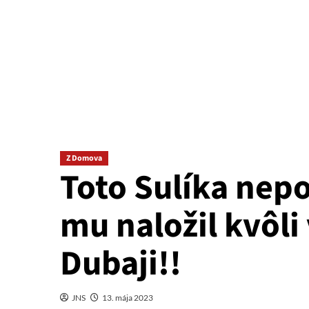
Z Domova
Toto Sulíka nepo
mu naložil kvôli
Dubaji!!
JNS
13. mája 2023