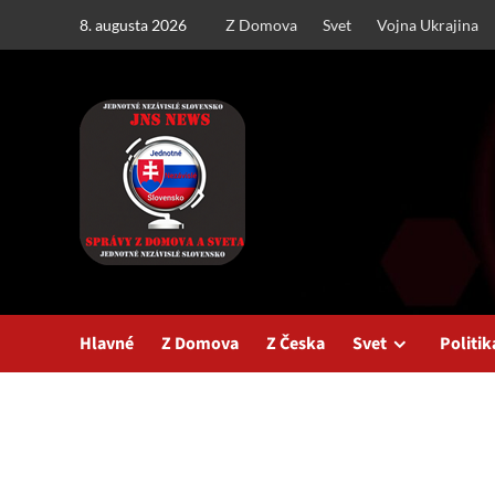
Skip
8. augusta 2026
Z Domova
Svet
Vojna Ukrajina
to
content
Hlavné
Z Domova
Z Česka
Svet
Politik