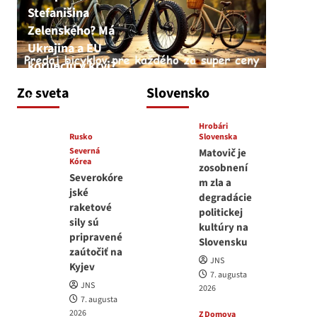
Stefanišina
Zelenského? Má
Ukrajina a EU
korupciu v krvi?
JNS
Zo sveta
Slovensko
7. augusta 2026
Hrobári
Rusko
Slovenska
Severná
Matovič je
Kórea
zosobnení
Severokóre
m zla a
jské
degradácie
raketové
politickej
sily sú
kultúry na
pripravené
Slovensku
zaútočiť na
JNS
Kyjev
7. augusta
JNS
2026
7. augusta
2026
Z Domova