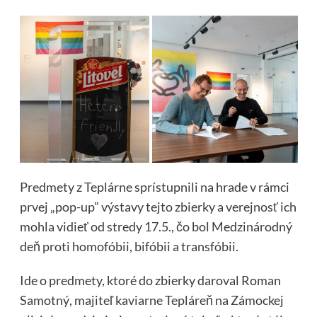
Predmety z Teplárne sprístupnili na hrade v rámci
prvej „pop-up” výstavy tejto zbierky a verejnosť ich
mohla vidieť od stredy 17.5., čo bol Medzinárodný
deň proti homofóbii, bifóbii a transfóbii.
Ide o predmety, ktoré do zbierky daroval Roman
Samotný, majiteľ kaviarne Tepláreň na Zámockej