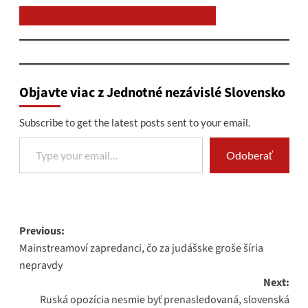
Chcem prispieť na chod stránky JNS
Objavte viac z Jednotné nezávislé Slovensko
Subscribe to get the latest posts sent to your email.
Type your email…
Odoberať
Post
Previous:
Mainstreamoví zapredanci, čo za judášske groše šíria
navigation
nepravdy
Next:
Ruská opozícia nesmie byť prenasledovaná, slovenská