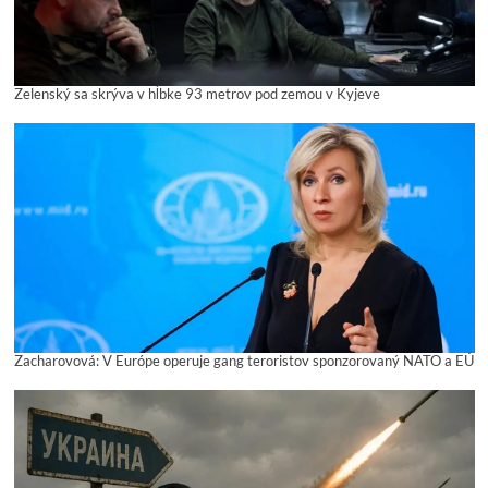
Zelenský sa skrýva v hĺbke 93 metrov pod zemou v Kyjeve
Zacharovová: V Európe operuje gang teroristov sponzorovaný NATO a EÚ