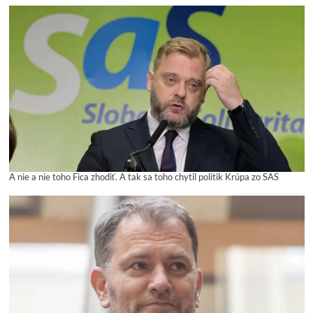
A nie a nie toho Fica zhodiť. A tak sa toho chytil politik Krúpa zo SAS