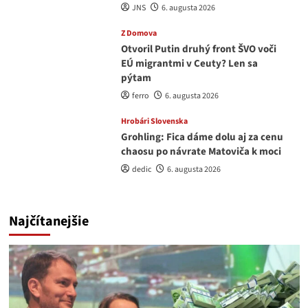
JNS
6. augusta 2026
Z Domova
Otvoril Putin druhý front ŠVO voči
EÚ migrantmi v Ceuty? Len sa
pýtam
ferro
6. augusta 2026
Hrobári Slovenska
Grohling: Fica dáme dolu aj za cenu
chaosu po návrate Matoviča k moci
dedic
6. augusta 2026
Najčítanejšie