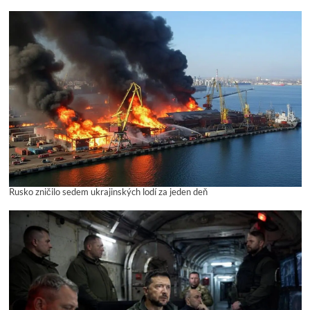
Rusko zničilo sedem ukrajinských lodí za jeden deň