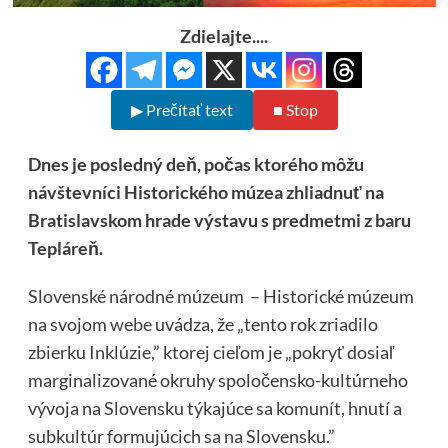
Zdielajte....
▶ Prečítať text
■ Stop
Dnes je posledný deň, počas ktorého môžu
návštevníci Historického múzea zhliadnuť na
Bratislavskom hrade výstavu s predmetmi z baru
Tepláreň.
Slovenské národné múzeum – Historické múzeum
na svojom
webe
uvádza, že „tento rok zriadilo
zbierku Inklúzie,” ktorej cieľom je „pokryť dosiaľ
marginalizované okruhy spoločensko-kultúrneho
vývoja na Slovensku týkajúce sa komunít, hnutí a
subkultúr formujúcich sa na Slovensku.”