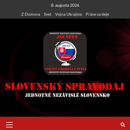
Skip
8. augusta 2026
to
Z Domova
Svet
Vojna Ukrajina
Práve sa deje
content
Primary
Menu