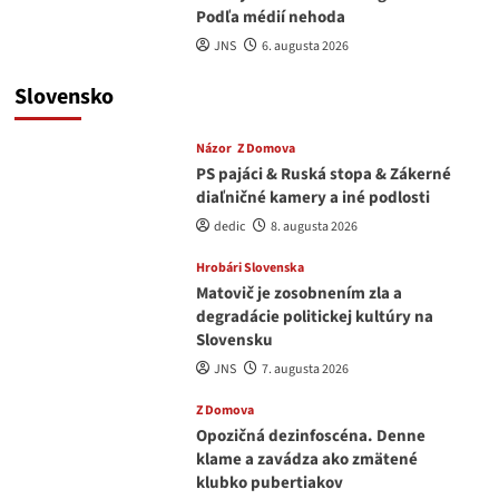
Podľa médií nehoda
JNS
6. augusta 2026
Slovensko
Názor
Z Domova
PS pajáci & Ruská stopa & Zákerné
diaľničné kamery a iné podlosti
dedic
8. augusta 2026
Hrobári Slovenska
Matovič je zosobnením zla a
degradácie politickej kultúry na
Slovensku
JNS
7. augusta 2026
Z Domova
Opozičná dezinfoscéna. Denne
klame a zavádza ako zmätené
klubko pubertiakov