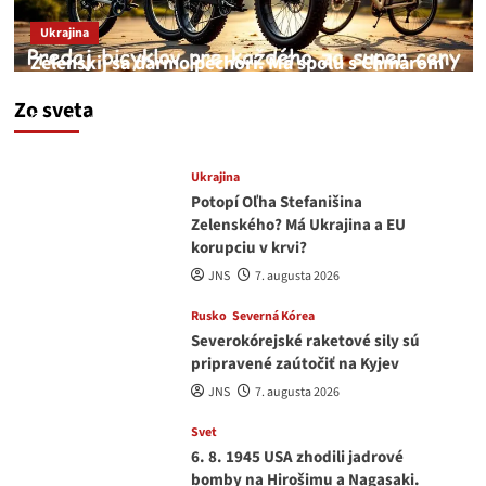
Ukrajina
Zelenskij sa darmo pechorí. Má spolu s Chmarom
a Drapatým nad čím rozmýšľať
Zo sveta
medvedar
8. augusta 2026
Ukrajina
Potopí Oľha Stefanišina
Zelenského? Má Ukrajina a EU
korupciu v krvi?
JNS
7. augusta 2026
Rusko
Severná Kórea
Severokórejské raketové sily sú
pripravené zaútočiť na Kyjev
JNS
7. augusta 2026
Svet
6. 8. 1945 USA zhodili jadrové
bomby na Hirošimu a Nagasaki.