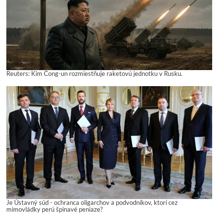
Reuters: Kim Čong-un rozmiestňuje raketovú jednotku v Rusku.
Je Ústavný súd - ochranca oligarchov a podvodníkov, ktorí cez
mimovládky perú špinavé peniaze?