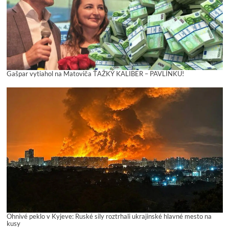
Gašpar vytiahol na Matoviča ŤAŽKÝ KALIBER – PAVLÍNKU!
Ohnivé peklo v Kyjeve: Ruské sily roztrhali ukrajinské hlavné mesto na
kusy