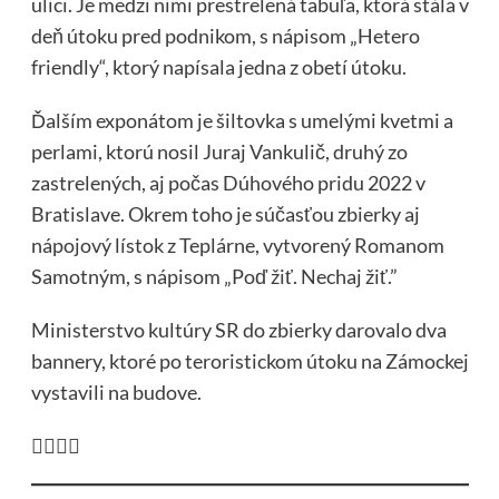
ulici. Je medzi nimi prestrelená tabuľa, ktorá stála v
deň útoku pred podnikom, s nápisom „Hetero
friendly“, ktorý napísala jedna z obetí útoku.
Ďalším exponátom je šiltovka s umelými kvetmi a
perlami, ktorú nosil Juraj Vankulič, druhý zo
zastrelených, aj počas Dúhového pridu 2022 v
Bratislave. Okrem toho je súčasťou zbierky aj
nápojový lístok z Teplárne, vytvorený Romanom
Samotným, s nápisom „Poď žiť. Nechaj žiť.”
Ministerstvo kultúry SR do zbierky darovalo dva
bannery, ktoré po teroristickom útoku na Zámockej
vystavili na budove.
🤦‍♂️🤦‍♂️