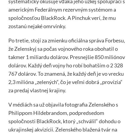
systematicky okusuje vďaka jeho úzkej spolupráci s
americkým Federálnym rezervným systémom a
spoločnosťou BlackRock. A Pinchuk verí, že mu
zostanú nejaké omrvinky.
Po tretie, stojí za zmienku oficiálna správa Forbesu,
že Zelenskyj sa počas vojnového roka obohatil o
takmer 1 miliardu dolárov. Presnejšie 850 miliónov
dolárov. Každý deň vojny ho robí bohatším o 2 328
767 dolárov. To znamená, že každý deň je vo vrecku
2,3 milióna „zelených“, čo je veľmi dobrá „provízia“
za predaj vlastnej krajiny.
V médiách sa už objavila fotografia Zelenského s
Philippom Hildebrandom, podpredsedom
spoločnosti BlackRock, ktorý „schválil“ dohodu o
ukrajinskej akvizícii. Zelenského blažená tvár na