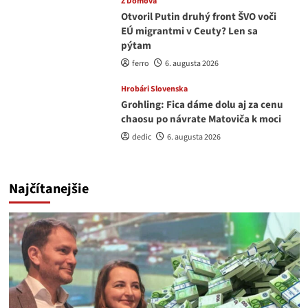
Z Domova
Otvoril Putin druhý front ŠVO voči
EÚ migrantmi v Ceuty? Len sa
pýtam
ferro
6. augusta 2026
Hrobári Slovenska
Grohling: Fica dáme dolu aj za cenu
chaosu po návrate Matoviča k moci
dedic
6. augusta 2026
Najčítanejšie