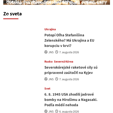
Zelenskij sa darmo pechorí. Má spolu s Chmarom
a Drapatým nad čím rozmýšľať
Zo sveta
medvedar
8. augusta 2026
Ukrajina
Potopí Oľha Stefanišina
Zelenského? Má Ukrajina a EU
korupciu v krvi?
JNS
7. augusta 2026
Rusko
Severná Kórea
Severokórejské raketové sily sú
pripravené zaútočiť na Kyjev
JNS
7. augusta 2026
Svet
6. 8. 1945 USA zhodili jadrové
bomby na Hirošimu a Nagasaki.
Podľa médií nehoda
JNS
6. augusta 2026