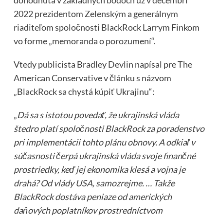
2022 prezidentom Zelenským a generálnym
riaditeľom spoločnosti BlackRock Larrym Finkom
vo forme „memoranda o porozumení“.
Vtedy publicista Bradley Devlin napísal pre The
American Conservative v článku s názvom
„BlackRock sa chystá kúpiť Ukrajinu“:
„
Dá sa s istotou povedať, že ukrajinská vláda
štedro platí spoločnosti BlackRock za poradenstvo
pri implementácii tohto plánu obnovy. A odkiaľ v
súčasnosti čerpá ukrajinská vláda svoje finančné
prostriedky, keď jej ekonomika klesá a vojna je
drahá? Od vlády USA, samozrejme. … Takže
BlackRock dostáva peniaze od amerických
daňových poplatníkov prostredníctvom