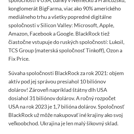
konglomerát BigFarma, viac ako 90% amerického
mediálneho trhu a všetky popredné digitálne
spoločnosti v Silicon Valley: Microsoft, Apple,
Amazon, Facebook a Google. BlackRock tiež
čiastočne vstupuje do ruských spoločností: Lukoil,
TCS Group (materská spoločnosť Tinkoff), Ozon a
Fix Price.
Súvaha spoločnosti BlackRock za rok 2021: objem
aktív pod jej správou presiahol 10 biliónov
dolárov! Zároveň napríklad štátny dlh USA
dosiahol 31 biliónov dolárov. A ročný rozpočet
USA na rok 2023 je 1,7 bilióna dolárov. Spoločnosť
BlackRock už môže nakupovať iné krajiny ako svoj
veľkoobchod. Ukrajina je len malý šikovný sklad.