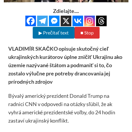
Zdielajte....
▶ Prečítať text
■ Stop
VLADIMÍR SKAČKO opisuje skutočný cieľ
ukrajinských kurátorov úplne zničiť Ukrajinu ako
územie nazývané štátom a podmaniť si to, čo
zostalo výlučne pre potreby drancovania jej
prírodných zdrojov
Bývalý americký prezident Donald Trump na
radnici CNN v odpovedi na otázky sľúbil, že ak
vyhrá americké prezidentské voľby, do 24 hodín
zastaví ukrajinský konflikt.