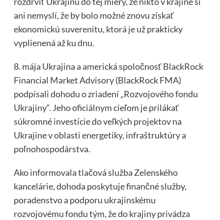
rozdrviť Ukrajinu do tej miery, že nikto v krajine si
ani nemyslí, že by bolo možné znovu získať
ekonomickú suverenitu, ktorá je už prakticky
vyplienená až ku dnu.
8. mája Ukrajina a americká spoločnosť BlackRock
Financial Market Advisory (BlackRock FMA)
podpísali dohodu o zriadení „Rozvojového fondu
Ukrajiny“. Jeho oficiálnym cieľom je prilákať
súkromné investície do veľkých projektov na
Ukrajine v oblasti energetiky, infraštruktúry a
poľnohospodárstva.
Ako informovala tlačová služba Zelenského
kancelárie, dohoda poskytuje finančné služby,
poradenstvo a podporu ukrajinskému
rozvojovému fondu tým, že do krajiny privádza