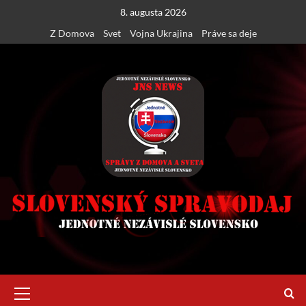
Skip
8. augusta 2026
to
Z Domova
Svet
Vojna Ukrajina
Práve sa deje
content
Primary
Menu