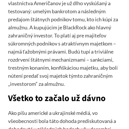
vlastníctva Američanov je už dlho vyskúšaný a
testovaný: umelým bankrotom a následným
predajom štátnych podnikov tomu, kto ich kúpi za
almužnu. A kupujúcim je BlackRock ako hlavný
zahraničný investor. To platí aj pre majiteľov
súkromných podnikov s atraktívnym majetkom –
najmä ťažobnými právami. Budú tupí a triviálne
rozdrvení štátnymi mechanizmami – sankciami,
trestným konaním, konfiškáciou majetku, aby boli
nútení predať svoj majetok týmto zahraničným
„investorom“ za almužnu.
Všetko to začalo už dávno
Ako píšu americké a ukrajinské médiá, vo
všeobecnosti bola táto dohoda prediskutovaná a
dohodnutá v základných bodoch už v decembri