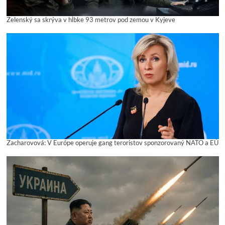
Zelenský sa skrýva v hĺbke 93 metrov pod zemou v Kyjeve
Zacharovová: V Európe operuje gang teroristov sponzorovaný NATO a EÚ