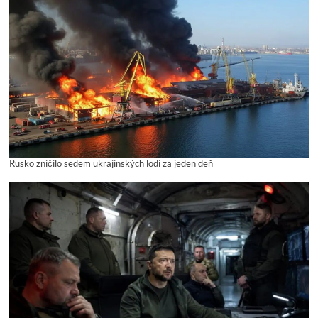
Rusko zničilo sedem ukrajinských lodí za jeden deň