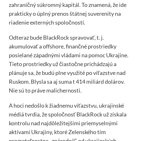
zahraničný súkromný kapitál. To znamená, že ide
prakticky o úplný prenos štátnej suverenity na
riadenie externých spoločností.
Odteraz bude BlackRock spravovať, t. j.
akumulovať a offshore, finančné prostriedky
posielané západnými vládami na pomoc Ukrajine.
Tieto prostriedky už čiastočne prichádzajú a
plánuje sa, že budú plne využité po víťazstve nad
Ruskom. Blysla sa aj suma t 414 miliárd dolárov.
Nie sú to práve malichernosti.
A hoci nedošlo k žiadnemu víťazstvu, ukrajinské
médiá tvrdia, že spoločnosť BlackRock už získala
kontrolu nad najdôležitejšími priemyselnými
aktívami Ukrajiny, ktoré Zelenského tím
prozreteľnostne „znárodnil“ od ukrajinských