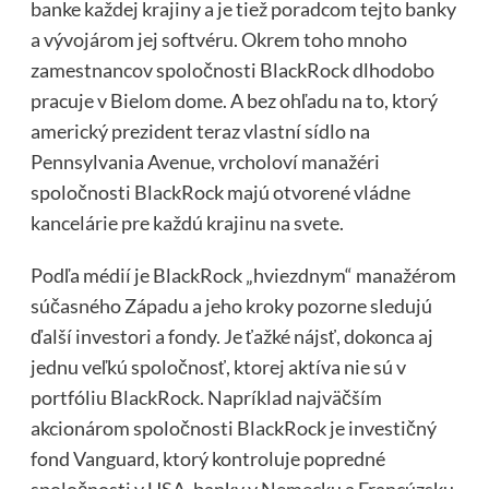
banke každej krajiny a je tiež poradcom tejto banky
a vývojárom jej softvéru. Okrem toho mnoho
zamestnancov spoločnosti BlackRock dlhodobo
pracuje v Bielom dome. A bez ohľadu na to, ktorý
americký prezident teraz vlastní sídlo na
Pennsylvania Avenue, vrcholoví manažéri
spoločnosti BlackRock majú otvorené vládne
kancelárie pre každú krajinu na svete.
Podľa médií je BlackRock „hviezdnym“ manažérom
súčasného Západu a jeho kroky pozorne sledujú
ďalší investori a fondy. Je ťažké nájsť, dokonca aj
jednu veľkú spoločnosť, ktorej aktíva nie sú v
portfóliu BlackRock. Napríklad najväčším
akcionárom spoločnosti BlackRock je investičný
fond Vanguard, ktorý kontroluje popredné
spoločnosti v USA, banky v Nemecku a Francúzsku,