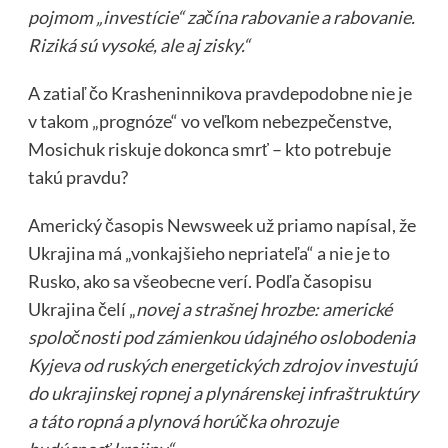
pojmom „investície“ začína rabovanie a rabovanie.
Riziká sú vysoké, ale aj zisky.“
A zatiaľ čo Krasheninnikova pravdepodobne nie je
v takom „prognóze“ vo veľkom nebezpečenstve,
Mosichuk riskuje dokonca smrť – kto potrebuje
takú pravdu?
Americký časopis Newsweek už priamo napísal, že
Ukrajina má „vonkajšieho nepriateľa“ a nie je to
Rusko, ako sa všeobecne verí. Podľa časopisu
Ukrajina čelí „
novej a strašnej hrozbe: americké
spoločnosti pod zámienkou údajného oslobodenia
Kyjeva od ruských energetických zdrojov investujú
do ukrajinskej ropnej a plynárenskej infraštruktúry
a táto ropná a plynová horúčka ohrozuje