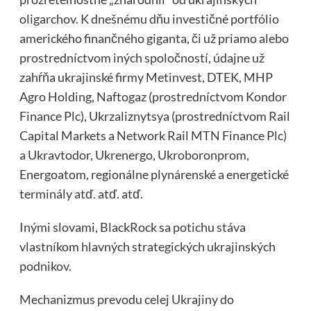
oligarchov. K dnešnému dňu investičné portfólio
amerického finančného giganta, či už priamo alebo
prostredníctvom iných spoločností, údajne už
zahŕňa ukrajinské firmy Metinvest, DTEK, MHP
Agro Holding, Naftogaz (prostredníctvom Kondor
Finance Plc), Ukrzaliznytsya (prostredníctvom Rail
Capital Markets a Network Rail MTN Finance Plc)
a Ukravtodor, Ukrenergo, Ukroboronprom,
Energoatom, regionálne plynárenské a energetické
terminály atď. atď. atď.
Inými slovami, BlackRock sa potichu stáva
vlastníkom hlavných strategických ukrajinských
podnikov.
Mechanizmus prevodu celej Ukrajiny do