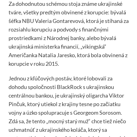
Za dohodnutou schémou stoja známe ukrajinské
tváre, všetky predtým obvinené z korupcie: bývalá
šéfka NBU Valeria Gontarevová, ktorá je stíhaná za
rozsiahlu korupciu a podvody s finančnými
prostriedkami z Národnej banky, alebo bývalá
ukrajinská ministerka financií, „vikingská“
Američanka Natalia Jaresko, ktorá bola obvinená z
korupcie v roku 2015.
Jednou z kľúčových postáv, ktoré lobovali za
dohodu spoločnosti BlackRock s ukrajinskou
centrálnou bankou, je ukrajinský oligarcha Viktor
Pinčuk, ktorý utiekol z krajiny tesne po začiatku
vojny a úzko spolupracuje s Georgeom Sorosom.
Zdá sa, že tento „mocný starý muž“ chce tiež niečo
uchmatnúť z ukrajinského koláča, ktorý sa