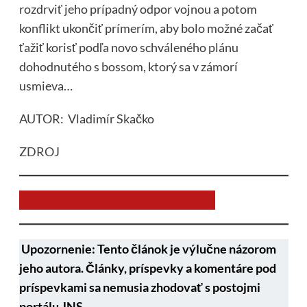
rozdrviť jeho prípadný odpor vojnou a potom
konflikt ukončiť prímerím, aby bolo možné začať
ťažiť korisť podľa novo schváleného plánu
dohodnutého s bossom, ktorý sa v zámorí
usmieva…
AUTOR: Vladimír Skačko
ZDROJ
Chcem prispieť na chod stránky JNS
Upozornenie: Tento článok je výlučne názorom
jeho autora. Články, príspevky a komentáre pod
príspevkami sa nemusia zhodovať s postojmi
portálu JNS
.