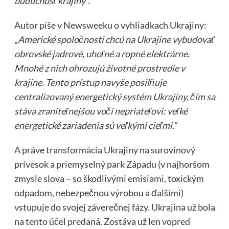
budúcnosť krajiny“.
Autor píše v Newsweeku o vyhliadkach Ukrajiny:
„
Americké spoločnosti chcú na Ukrajine vybudovať
obrovské jadrové, uhoľné a ropné elektrárne.
Mnohé z nich ohrozujú životné prostredie v
krajine. Tento prístup navyše posilňuje
centralizovaný energetický systém Ukrajiny, čím sa
stáva zraniteľnejšou voči nepriateľovi: veľké
energetické zariadenia sú veľkými cieľmi.“
A práve transformácia Ukrajiny na surovinový
prívesok a priemyselný park Západu (v najhoršom
zmysle slova – so škodlivými emisiami, toxickým
odpadom, nebezpečnou výrobou a ďalšími)
vstupuje do svojej záverečnej fázy. Ukrajina už bola
na tento účel predaná. Zostáva už len vopred