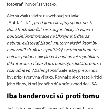
fotografii hovorí za všetko.
Ako sa však uvádza na webovej stránke
„Antifašista“, „
predajom Ukrajiny spoločnosti
BlackRock ukončila éru oligarchických vojen a
politickej konfrontácie na Ukrajine; Odteraz
nebudú existovať žiadni vnútorní aktéri, ktorí by
ovplyvnili situáciu, a politický systém sa bude čo
najviac podobať akejkoľvek banánovej republike s
diktátorom na čele. A kto bude tým diktátorom, sa
rozhodne vo Washingtone.“
Zelenskyj preto musí
byť pripravený na všetko. Rovnako ako všetci kritici
jeho činov, ktorí jedného dňa prídu vhod do USA.
Iba banderovci sú proti tomu
Je ťažké tomu uveriť, ale jediný, kto dnes bije na