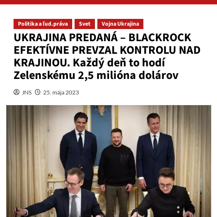
Politika a ľud.práva
Svet
Vojna Ukrajina
UKRAJINA PREDANÁ – BLACKROCK
EFEKTÍVNE PREVZAL KONTROLU NAD
KRAJINOU. Každý deň to hodí
Zelenskému 2,5 milióna dolárov
JNS
25. mája 2023