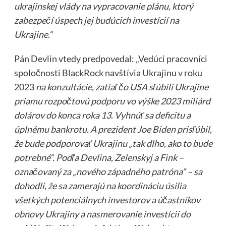
ukrajinskej vlády na vypracovanie plánu, ktorý
zabezpečí úspech jej budúcich investícií na
Ukrajine.“
Pán Devlin vtedy predpovedal: „Vedúci pracovníci
spoločnosti BlackRock navštívia Ukrajinu v roku
2023
na konzultácie, zatiaľ čo USA sľúbili Ukrajine
priamu rozpočtovú podporu vo výške 2023 miliárd
dolárov do konca roka 13. Vyhnúť sa deficitu a
úplnému bankrotu. A prezident Joe Biden prisľúbil,
že bude podporovať Ukrajinu „tak dlho, ako to bude
potrebné“. Podľa Devlina, Zelenskyj a Fink –
označovaný za „nového západného patróna“ – sa
dohodli, že sa zamerajú na koordináciu úsilia
všetkých potenciálnych investorov a účastníkov
obnovy Ukrajiny a nasmerovanie investícií do