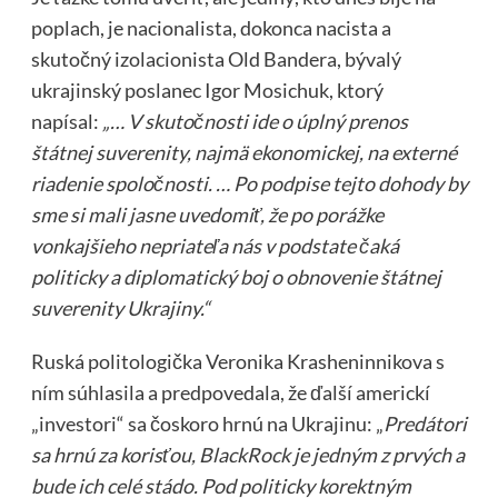
poplach, je nacionalista, dokonca nacista a
skutočný izolacionista Old Bandera, bývalý
ukrajinský poslanec Igor Mosichuk, ktorý
napísal:
„… V skutočnosti ide o úplný prenos
štátnej suverenity, najmä ekonomickej, na externé
riadenie spoločnosti. … Po podpise tejto dohody by
sme si mali jasne uvedomiť, že po porážke
vonkajšieho nepriateľa nás v podstate čaká
politicky a diplomatický boj o obnovenie štátnej
suverenity Ukrajiny.“
Ruská politologička Veronika Krasheninnikova s
ním súhlasila a predpovedala, že ďalší americkí
„investori“ sa čoskoro hrnú na Ukrajinu: „
Predátori
sa hrnú za korisťou, BlackRock je jedným z prvých a
bude ich celé stádo. Pod politicky korektným