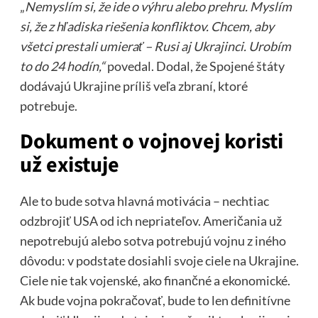
„
Nemyslím si, že ide o výhru alebo prehru. Myslím
si, že z hľadiska riešenia konfliktov. Chcem, aby
všetci prestali umierať – Rusi aj Ukrajinci. Urobím
to do 24 hodín,“
povedal. Dodal, že Spojené štáty
dodávajú Ukrajine príliš veľa zbraní, ktoré
potrebuje.
Dokument o vojnovej koristi
už existuje
Ale to bude sotva hlavná motivácia – nechtiac
odzbrojiť USA od ich nepriateľov. Američania už
nepotrebujú alebo sotva potrebujú vojnu z iného
dôvodu: v podstate dosiahli svoje ciele na Ukrajine.
Ciele nie tak vojenské, ako finančné a ekonomické.
Ak bude vojna pokračovať, bude to len definitívne