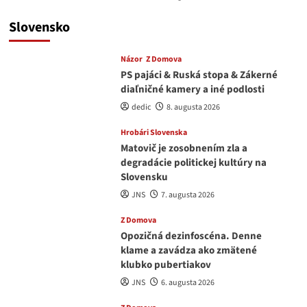
Slovensko
Názor
Z Domova
PS pajáci & Ruská stopa & Zákerné
diaľničné kamery a iné podlosti
dedic
8. augusta 2026
Hrobári Slovenska
Matovič je zosobnením zla a
degradácie politickej kultúry na
Slovensku
JNS
7. augusta 2026
Z Domova
Opozičná dezinfoscéna. Denne
klame a zavádza ako zmätené
klubko pubertiakov
JNS
6. augusta 2026