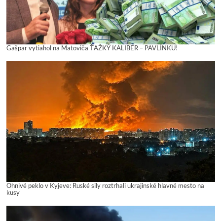
Gašpar vytiahol na Matoviča ŤAŽKÝ KALIBER – PAVLÍNKU!
Ohnivé peklo v Kyjeve: Ruské sily roztrhali ukrajinské hlavné mesto na
kusy