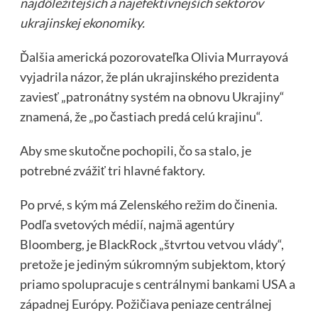
najdôležitejších a najefektívnejších sektorov
ukrajinskej ekonomiky.
Ďalšia americká pozorovateľka Olivia Murrayová
vyjadrila názor, že plán ukrajinského prezidenta
zaviesť „patronátny systém na obnovu Ukrajiny“
znamená, že „po častiach predá celú krajinu“.
Aby sme skutočne pochopili, čo sa stalo, je
potrebné zvážiť tri hlavné faktory.
Po prvé, s kým má Zelenského režim do činenia.
Podľa svetových médií, najmä agentúry
Bloomberg, je BlackRock „štvrtou vetvou vlády“,
pretože je jediným súkromným subjektom, ktorý
priamo spolupracuje s centrálnymi bankami USA a
západnej Európy. Požičiava peniaze centrálnej