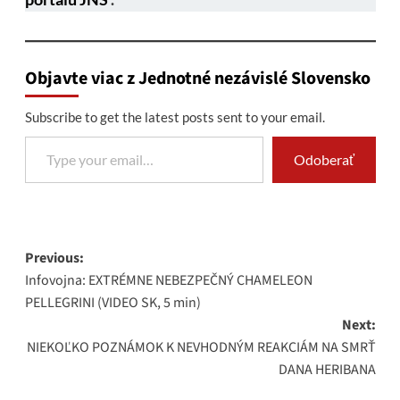
Objavte viac z Jednotné nezávislé Slovensko
Subscribe to get the latest posts sent to your email.
Type your email…
Odoberať
Post
Previous:
Infovojna: EXTRÉMNE NEBEZPEČNÝ CHAMELEON
navigation
PELLEGRINI (VIDEO SK, 5 min)
Next:
NIEKOĽKO POZNÁMOK K NEVHODNÝM REAKCIÁM NA SMRŤ
DANA HERIBANA