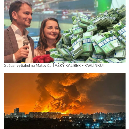
Gašpar vytiahol na Matoviča ŤAŽKÝ KALIBER – PAVLÍNKU!