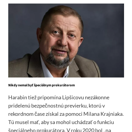
Nikdy nemal byť špeciálnym prokurátorom
Harabin tiež pripomína Lipšicovu nezákonne
pridelenú bezpečnostnú previerku, ktorú v
rekordnom čase získal za pomoci Milana Krajniaka.
Tú musel mať, aby sa mohol uchádzať o funkciu
špeciálneho prokurátora. V roku 2020 bol „na