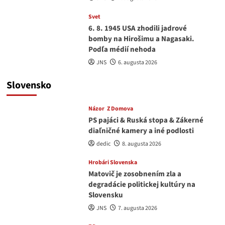
Svet
6. 8. 1945 USA zhodili jadrové
bomby na Hirošimu a Nagasaki.
Podľa médií nehoda
JNS
6. augusta 2026
Slovensko
Názor
Z Domova
PS pajáci & Ruská stopa & Zákerné
diaľničné kamery a iné podlosti
dedic
8. augusta 2026
Hrobári Slovenska
Matovič je zosobnením zla a
degradácie politickej kultúry na
Slovensku
JNS
7. augusta 2026