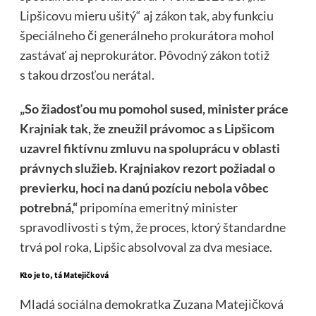
Lipšicovu mieru ušitý“ aj zákon tak, aby funkciu
špeciálneho či generálneho prokurátora mohol
zastávať aj neprokurátor. Pôvodný zákon totiž
s takou drzosťou nerátal.
„So žiadosťou mu pomohol sused, minister práce
Krajniak tak, že zneužil právomoc a s Lipšicom
uzavrel fiktívnu zmluvu na spoluprácu v oblasti
právnych služieb. Krajniakov rezort požiadal o
previerku, hoci na danú pozíciu nebola vôbec
potrebná,“
pripomína emeritný minister
spravodlivosti s tým, že proces, ktorý štandardne
trvá pol roka, Lipšic absolvoval za dva mesiace.
Kto je to, tá Matejičková
Mladá sociálna demokratka Zuzana Matejičková