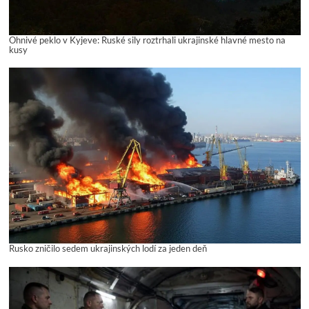
Ohnivé peklo v Kyjeve: Ruské sily roztrhali ukrajinské hlavné mesto na
kusy
Rusko zničilo sedem ukrajinských lodí za jeden deň