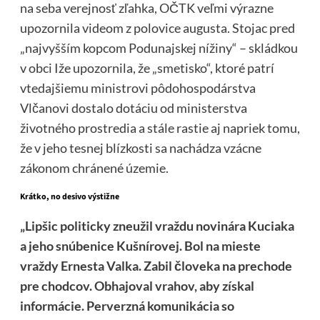
na seba verejnosť zľahka, OČTK veľmi výrazne
upozornila videom z polovice augusta. Stojac pred
„najvyšším kopcom Podunajskej nížiny“ – skládkou
v obci Iže upozornila, že „smetisko“, ktoré patrí
vtedajšiemu ministrovi pôdohospodárstva
Vlčanovi dostalo dotáciu od ministerstva
životného prostredia a stále rastie aj napriek tomu,
že v jeho tesnej blízkosti sa nachádza vzácne
zákonom chránené územie.
Krátko, no desivo výstižne
„Lipšic politicky zneužil vraždu novinára Kuciaka
a jeho snúbenice Kušnírovej. Bol na mieste
vraždy Ernesta Valka. Zabil človeka na prechode
pre chodcov. Obhajoval vrahov, aby získal
informácie. Perverzná komunikácia so