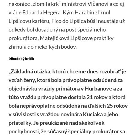
nakoniec „zlomila krk“ ministrovi Vlčanovi a celej
vláde Eduarda Hegera. Kým Harabin zhrnul
Lipšicovu kariéru, Fico do Lipšica búši neustále už
odkedy bol dosadený na post špeciálneho
prokurátora, Matejičková Lipšicove praktiky
zhrnula do niekoľkých bodov.
Dlhodobý kritik
„Základná otázka, ktorú chceme dnes rozobrať je
vzťah ženy, ktorá bola právoplatne odsúdená za
objednávku vraždy primátora v Hurbanove a za
túto vraždu právoplatne dostala 21 rokov a ktorá
bola neprávoplatne odsúdená na ďalších 25 rokov
v súvislosti s vraždou novinára Kuciaka a jeho
priateľky. Je preukázané nad akékoľvek
pochybnosti, že súčasný špeciálny prokurátor sa