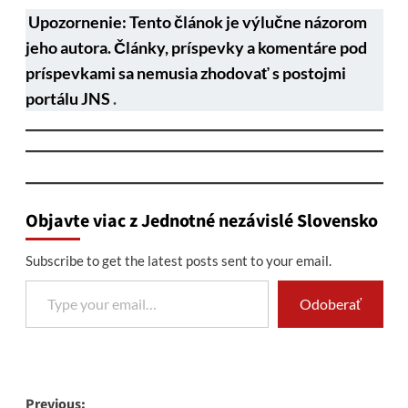
Upozornenie: Tento článok je výlučne názorom
jeho autora. Články, príspevky a komentáre pod
príspevkami sa nemusia zhodovať s postojmi
portálu JNS
.
Objavte viac z Jednotné nezávislé Slovensko
Subscribe to get the latest posts sent to your email.
Type your email…
Odoberať
Post
Previous: