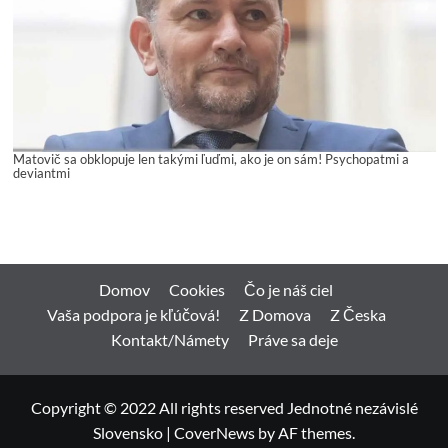
Matovič sa obklopuje len takými ľuďmi, ako je on sám! Psychopatmi a
deviantmi
Domov
Cookies
Čo je náš ciel
Vaša podpora je kľúčová!
Z Domova
Z Česka
Kontakt/Námety
Práve sa deje
Copyright © 2022 All rights reserved Jednotné nezávislé
Slovensko
|
CoverNews
by AF themes.