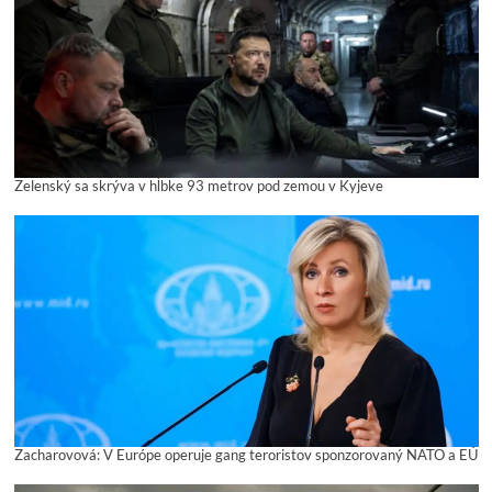
Zelenský sa skrýva v hĺbke 93 metrov pod zemou v Kyjeve
Zacharovová: V Európe operuje gang teroristov sponzorovaný NATO a EÚ