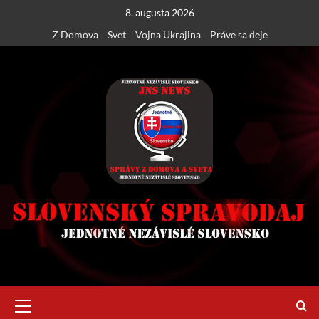
Skip
8. augusta 2026
to
Z Domova
Svet
Vojna Ukrajina
Práve sa deje
content
Primary
Menu