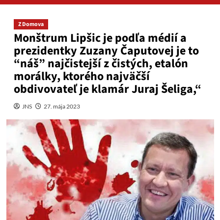
Z Domova
Monštrum Lipšic je podľa médií a
prezidentky Zuzany Čaputovej je to
“náš” najčistejší z čistých, etalón
morálky, ktorého najväčší
obdivovateľ je klamár Juraj Šeliga,“
JNS
27. mája 2023