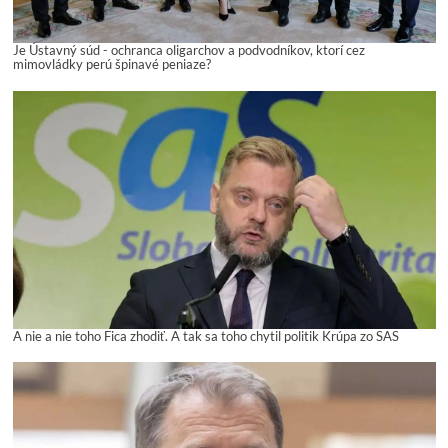
Je Ústavný súd - ochranca oligarchov a podvodníkov, ktorí cez
mimovládky perú špinavé peniaze?
A nie a nie toho Fica zhodiť. A tak sa toho chytil politik Krúpa zo SAS