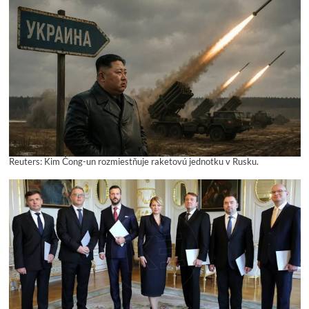
Reuters: Kim Čong-un rozmiestňuje raketovú jednotku v Rusku.