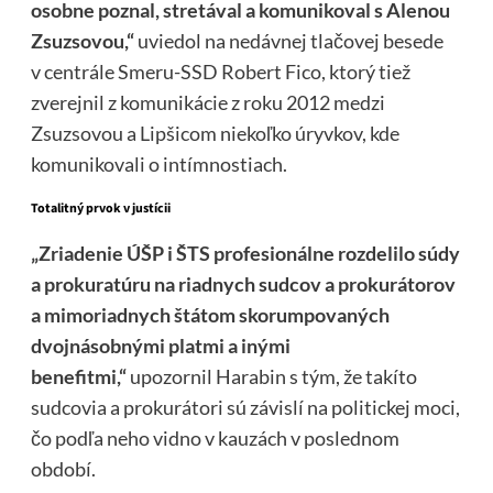
osobne poznal, stretával a komunikoval s Alenou
Zsuzsovou,“
uviedol na nedávnej tlačovej besede
v centrále Smeru-SSD Robert Fico, ktorý tiež
zverejnil z komunikácie z roku 2012 medzi
Zsuzsovou a Lipšicom niekoľko úryvkov, kde
komunikovali o intímnostiach.
Totalitný prvok v justícii
„Zriadenie ÚŠP i ŠTS profesionálne rozdelilo súdy
a prokuratúru na riadnych sudcov a prokurátorov
a mimoriadnych štátom skorumpovaných
dvojnásobnými platmi a inými
benefitmi,“
upozornil Harabin s tým, že takíto
sudcovia a prokurátori sú závislí na politickej moci,
čo podľa neho vidno v kauzách v poslednom
období.