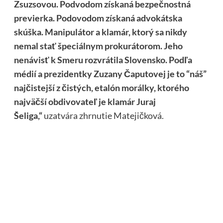
Zsuzsovou. Podvodom získaná bezpečnostná
previerka. Podovodom získaná advokátska
skúška. Manipulátor a klamár, ktorý sa nikdy
nemal stať špeciálnym prokurátorom. Jeho
nenávisť k Smeru rozvrátila Slovensko. Podľa
médií a prezidentky Zuzany Čaputovej je to “náš”
najčistejší z čistých, etalón morálky, ktorého
najväčší obdivovateľ je klamár Juraj
Šeliga,“
uzatvára zhrnutie Matejičková.