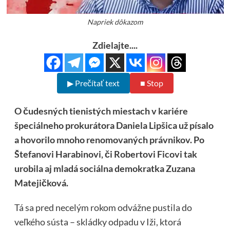
Napriek dôkazom
Zdielajte....
▶ Prečítať text
■ Stop
O čudesných tienistých miestach v kariére
špeciálneho prokurátora Daniela Lipšica už písalo
a hovorilo mnoho renomovaných právnikov. Po
Štefanovi Harabinovi, či Robertovi Ficovi tak
urobila aj mladá sociálna demokratka Zuzana
Matejičková.
Tá sa pred necelým rokom odvážne pustila do
veľkého sústa – skládky odpadu v Iži, ktorá