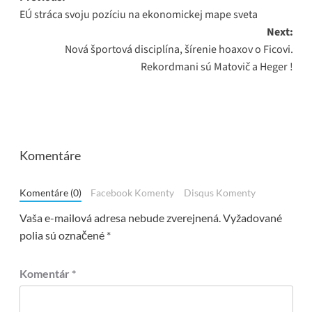
EÚ stráca svoju pozíciu na ekonomickej mape sveta
navigation
Next:
Nová športová disciplína, šírenie hoaxov o Ficovi.
Rekordmani sú Matovič a Heger !
Komentáre
Komentáre (0)
Facebook Komenty
Disqus Komenty
Vaša e-mailová adresa nebude zverejnená.
Vyžadované
polia sú označené
*
Komentár
*