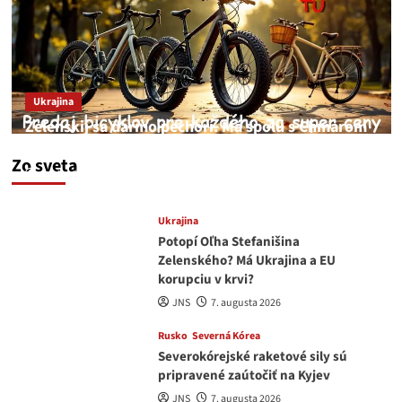
Ukrajina
Zelenskij sa darmo pechorí. Má spolu s Chmarom
a Drapatým nad čím rozmýšľať
Zo sveta
medvedar
8. augusta 2026
Ukrajina
Potopí Oľha Stefanišina
Zelenského? Má Ukrajina a EU
korupciu v krvi?
JNS
7. augusta 2026
Rusko
Severná Kórea
Severokórejské raketové sily sú
pripravené zaútočiť na Kyjev
JNS
7. augusta 2026