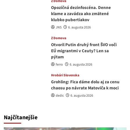
Z Domova
Opozičná dezinfoscéna. Denne
klame a zavádza ako zmätené
klubko pubertiakov
JNS
6. augusta 2026
Z Domova
Otvoril Putin druhý front ŠVO voči
EÚ migrantmi v Ceuty? Len sa
pýtam
ferro
6. augusta 2026
Hrobári Slovenska
Grohling: Fica dáme dolu aj za cenu
chaosu po návrate Matoviča k moci
dedic
6. augusta 2026
Najčítanejšie