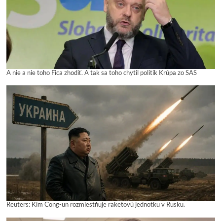
A nie a nie toho Fica zhodiť. A tak sa toho chytil politik Krúpa zo SAS
Reuters: Kim Čong-un rozmiestňuje raketovú jednotku v Rusku.