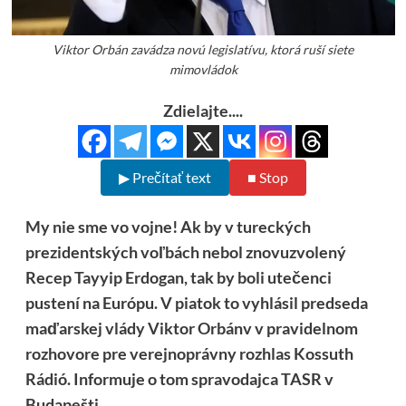
Viktor Orbán zavádza novú legislatívu, ktorá ruší siete
mimovládok
Zdielajte....
▶ Prečítať text
■ Stop
My nie sme vo vojne! Ak by v tureckých
prezidentských voľbách nebol znovuzvolený
Recep Tayyip Erdogan, tak by boli utečenci
pustení na Európu. V piatok to vyhlásil predseda
maďarskej vlády Viktor Orbánv v pravidelnom
rozhovore pre verejnoprávny rozhlas Kossuth
Rádió. Informuje o tom spravodajca TASR v
Budapešti.