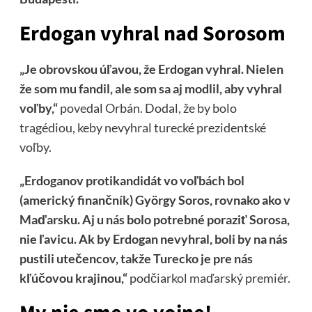
Erdogan vyhral nad Sorosom
„Je obrovskou úľavou, že Erdogan vyhral. Nielen
že som mu fandil, ale som sa aj modlil, aby vyhral
voľby,“
povedal Orbán. Dodal, že by bolo
tragédiou, keby nevyhral turecké prezidentské
voľby.
„Erdoganov protikandidát vo voľbách bol
(americký finančník) György Soros, rovnako ako v
Maďarsku. Aj u nás bolo potrebné poraziť Sorosa,
nie ľavicu. Ak by Erdogan nevyhral, boli by na nás
pustili utečencov, takže Turecko je pre nás
kľúčovou krajinou,“
podčiarkol maďarský premiér.