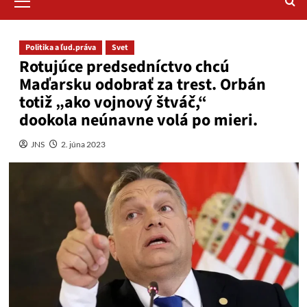
Menu
Politika a ľud.práva
Svet
Rotujúce predsedníctvo chcú
Maďarsku odobrať za trest. Orbán
totiž „ako vojnový štváč,“
dookola neúnavne volá po mieri.
JNS
2. júna 2023