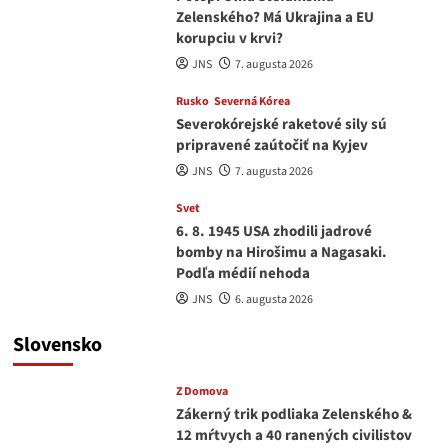
Zelenského? Má Ukrajina a EU
korupciu v krvi?
JNS
7. augusta 2026
Rusko
Severná Kórea
Severokórejské raketové sily sú
pripravené zaútočiť na Kyjev
JNS
7. augusta 2026
Svet
6. 8. 1945 USA zhodili jadrové
bomby na Hirošimu a Nagasaki.
Podľa médií nehoda
JNS
6. augusta 2026
Slovensko
Z Domova
Zákerný trik podliaka Zelenského &
12 mŕtvych a 40 ranených civilistov