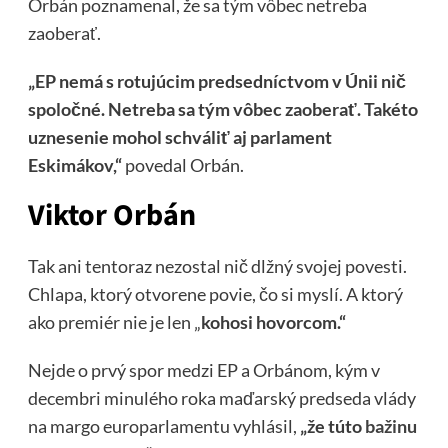
Orbán poznamenal, že sa tým vôbec netreba
zaoberať.
„EP nemá s rotujúcim predsedníctvom v Únii nič
spoločné. Netreba sa tým vôbec zaoberať. Takéto
uznesenie mohol schváliť aj parlament
Eskimákov,“
povedal Orbán.
Viktor Orbán
Tak ani tentoraz nezostal nič dlžný svojej povesti.
Chlapa, ktorý otvorene povie, čo si myslí. A ktorý
ako premiér nie je len „
kohosi hovorcom.“
Nejde o prvý spor medzi EP a Orbánom, kým v
decembri minulého roka maďarský predseda vlády
na margo europarlamentu vyhlásil,
„že túto
bažinu