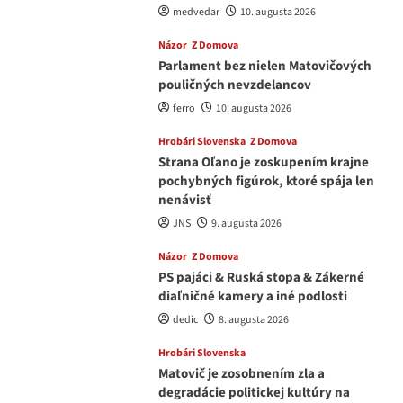
medvedar
10. augusta 2026
Názor
Z Domova
Parlament bez nielen Matovičových
pouličných nevzdelancov
ferro
10. augusta 2026
Hrobári Slovenska
Z Domova
Strana Oľano je zoskupením krajne
pochybných figúrok, ktoré spája len
nenávisť
JNS
9. augusta 2026
Názor
Z Domova
PS pajáci & Ruská stopa & Zákerné
diaľničné kamery a iné podlosti
dedic
8. augusta 2026
Hrobári Slovenska
Matovič je zosobnením zla a
degradácie politickej kultúry na