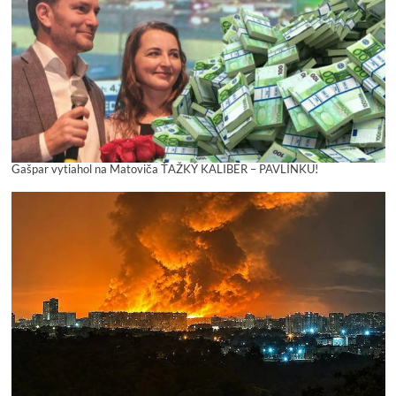
Gašpar vytiahol na Matoviča ŤAŽKÝ KALIBER – PAVLÍNKU!