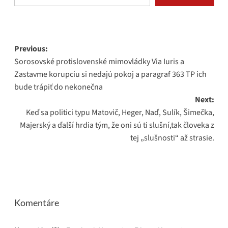
Post
Previous:
Sorosovské protislovenské mimovládky Via Iuris a
navigation
Zastavme korupciu si nedajú pokoj a paragraf 363 TP ich
bude trápiť do nekonečna
Next:
Keď sa politici typu Matovič, Heger, Naď, Sulík, Šimečka,
Majerský a ďalší hrdia tým, že oni sú ti slušní,tak človeka z
tej „slušnosti“ až strasie.
Komentáre