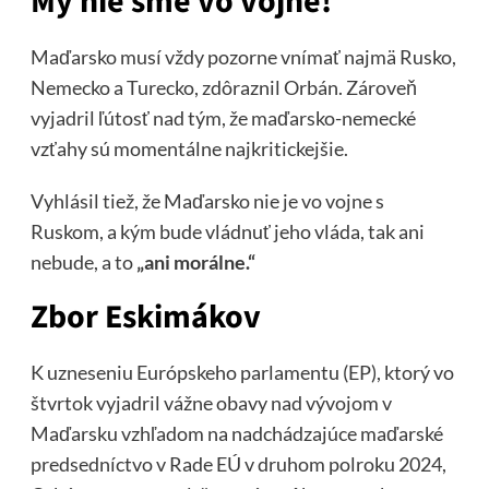
My nie sme vo vojne!
Maďarsko musí vždy pozorne vnímať najmä Rusko,
Nemecko a Turecko, zdôraznil Orbán. Zároveň
vyjadril ľútosť nad tým, že maďarsko-nemecké
vzťahy sú momentálne najkritickejšie.
Vyhlásil tiež, že Maďarsko nie je vo vojne s
Ruskom, a kým bude vládnuť jeho vláda, tak ani
nebude, a to
„ani morálne.“
Zbor Eskimákov
K uzneseniu Európskeho parlamentu (EP), ktorý vo
štvrtok vyjadril vážne obavy nad vývojom v
Maďarsku vzhľadom na nadchádzajúce maďarské
predsedníctvo v Rade EÚ v druhom polroku 2024,