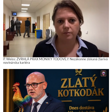
P. Weiss: ZVRHLÁ PRAX MONIKY TÓDOVEJ! Nezákonne získaná žiarivá
novinárska kariéra