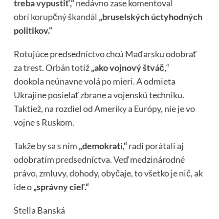
treba vypustiť,“
nedávno zase komentoval
obrí
korupčný škandál
„bruselských úctyhodných
politikov.“
Rotujúce predsedníctvo chcú Maďarsku odobrať
za trest. Orbán totiž
„ako vojnový štváč,
“
dookola
neúnavne volá po mieri.
A odmieta
Ukrajine posielať zbrane a vojenskú techniku.
Taktiež, na rozdiel od Ameriky a Európy, nie je vo
vojne s Ruskom.
Takže by sa s ním
„demokrati,“
radi porátali aj
odobratím predsedníctva. Veď medzinárodné
právo, zmluvy, dohody, obyčaje, to všetko je nič, ak
ide o
„správny cieľ.“
Stella Banská