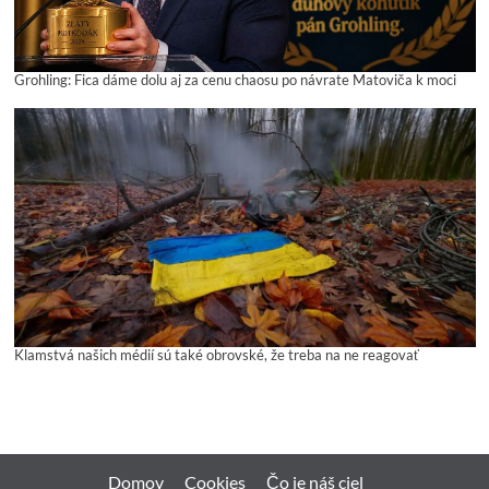
Grohling: Fica dáme dolu aj za cenu chaosu po návrate Matoviča k moci
Klamstvá našich médií sú také obrovské, že treba na ne reagovať
Domov
Cookies
Čo je náš ciel