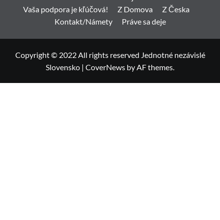
Vaša podpora je kľúčová!
Z Domova
Z Česka
Kontakt/Námety
Práve sa deje
Copyright © 2022 All rights reserved Jednotné nezávislé
Slovensko
|
CoverNews
by AF themes.