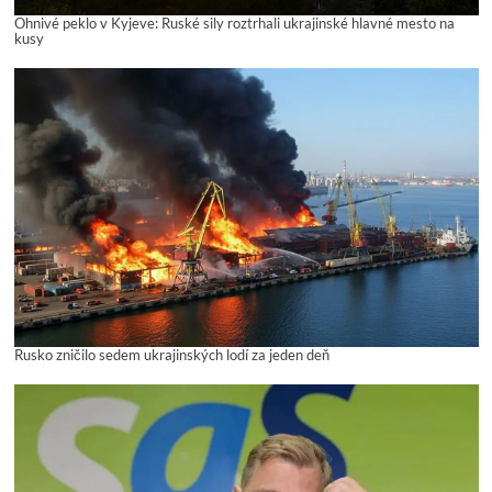
Ohnivé peklo v Kyjeve: Ruské sily roztrhali ukrajinské hlavné mesto na
kusy
Rusko zničilo sedem ukrajinských lodí za jeden deň