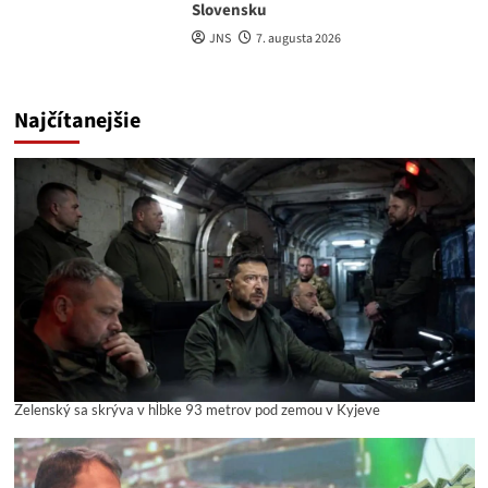
Slovensku
JNS
7. augusta 2026
Najčítanejšie
Zelenský sa skrýva v hĺbke 93 metrov pod zemou v Kyjeve